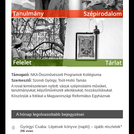
Támogató:
NKA Összművészeti Programok Kollégiuma
Szerkesztő:
Szondi György, Toót-Holló Tamás
A rovat természetesen nyitott: várjuk szépirodalmi művüket,
tanulmányukat, képzőművészeti alkotásukat, hozzászólásukat.
Köszönjük a fotókat a Magyarországi Református Egyháznak
A hónap legolvasottabb bejegyzései
Györgyi Csaba: Lépések könyve (napló) – újabb részletek*
256 views