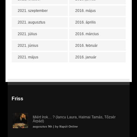
2021. szeptember
2016. május
2021. augusztus
2016. április
2021. július
2016. március
2021. június
2016. február
2021. május
2016. január
Friss
Miért írok… ? (Iancu Laura, Halmai Tamás, Tőzsér
Árpád)
augusztus 9th | by
Napút Online