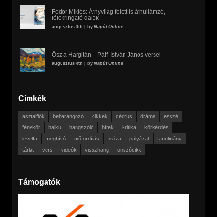
Fodor Miklós: Árnyvilág felett is áthullámzó,
lélekringató dalok
augusztus 9th | by
Napút Online
Ősz a Hargitán – Pálfi István János versei
augusztus 8th | by
Napút Online
Címkék
asztalfiók
beharangozó
cikkek
cédrus
dráma
esszé
fénykör
haiku
hangszóló
hírek
kritika
körkérdés
levélfa
meghívó
műfordítás
próza
pályázat
tanulmány
tárlat
vers
videók
visszhang
önszócikk
Támogatók