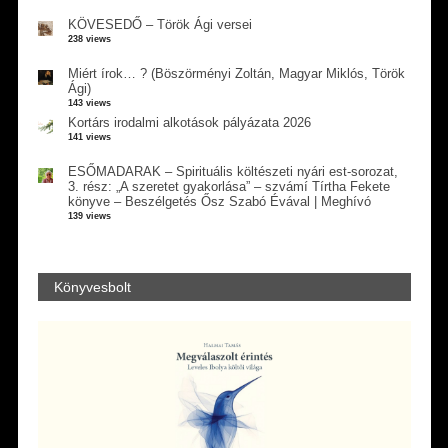
KÖVESEDŐ – Török Ági versei
238 views
Miért írok… ? (Böszörményi Zoltán, Magyar Miklós, Török
Ági)
143 views
Kortárs irodalmi alkotások pályázata 2026
141 views
ESŐMADARAK – Spirituális költészeti nyári est-sorozat,
3. rész: „A szeretet gyakorlása” – szvámí Tírtha Fekete
könyve – Beszélgetés Ősz Szabó Évával | Meghívó
139 views
Könyvesbolt