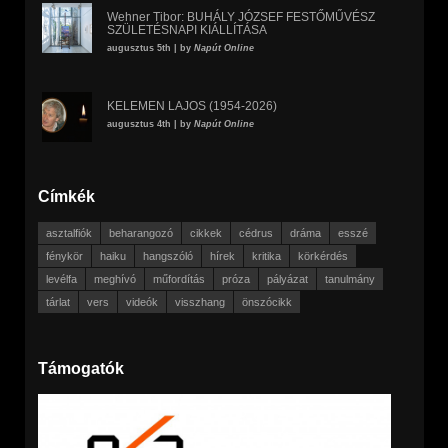
Wehner Tibor: BUHÁLY JÓZSEF FESTŐMŰVÉSZ
SZÜLETÉSNAPI KIÁLLÍTÁSA
augusztus 5th | by
Napút Online
KELEMEN LAJOS (1954-2026)
augusztus 4th | by
Napút Online
Címkék
asztalfiók
beharangozó
cikkek
cédrus
dráma
esszé
fénykör
haiku
hangszóló
hírek
kritika
körkérdés
levélfa
meghívó
műfordítás
próza
pályázat
tanulmány
tárlat
vers
videók
visszhang
önszócikk
Támogatók