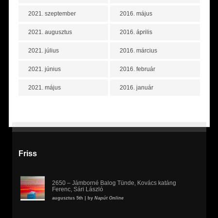
2021. szeptember
2016. május
2021. augusztus
2016. április
2021. július
2016. március
2021. június
2016. február
2021. május
2016. január
Friss
2650 – Jámborné Balog Tünde, Kovács katáng
Ferenc, Sári László
augusztus 5th | by
Napút Online