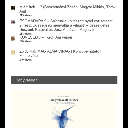
Miért írok… ? (Böszörményi Zoltán, Magyar Miklós, Török
Ági)
219 views
ESŐMADARAK – Spirituális költészeti nyári est-sorozat,
2. rész: „A szépség megváltja a világot” – beszélgetés
Huszárik Katával és Jász Attilával | Meghívó
193 views
KÖVESEDŐ – Török Ági versei
186 views
Zöldy Pál: MAG ÁLMA VIRÁG | Könyvbemutató |
Filmfelvétel
140 views
Könyvesbolt