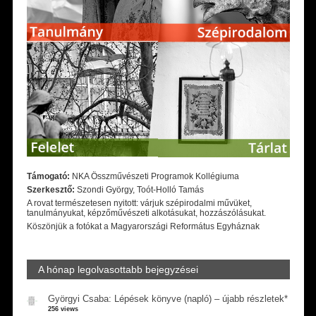
Támogató:
NKA Összművészeti Programok Kollégiuma
Szerkesztő:
Szondi György, Toót-Holló Tamás
A rovat természetesen nyitott: várjuk szépirodalmi művüket,
tanulmányukat, képzőművészeti alkotásukat, hozzászólásukat.
Köszönjük a fotókat a Magyarországi Református Egyháznak
A hónap legolvasottabb bejegyzései
Györgyi Csaba: Lépések könyve (napló) – újabb részletek*
256 views