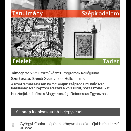
Támogató:
NKA Összművészeti Programok Kollégiuma
Szerkesztő:
Szondi György, Toót-Holló Tamás
A rovat természetesen nyitott: várjuk szépirodalmi művüket,
tanulmányukat, képzőművészeti alkotásukat, hozzászólásukat.
Köszönjük a fotókat a Magyarországi Református Egyháznak
A hónap legolvasottabb bejegyzései
Györgyi Csaba: Lépések könyve (napló) – újabb részletek*
256 views