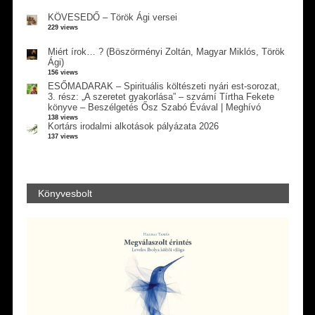
KÖVESEDŐ – Török Ági versei
229 views
Miért írok… ? (Böszörményi Zoltán, Magyar Miklós, Török
Ági)
156 views
ESŐMADARAK – Spirituális költészeti nyári est-sorozat,
3. rész: „A szeretet gyakorlása” – szvámí Tírtha Fekete
könyve – Beszélgetés Ősz Szabó Évával | Meghívó
138 views
Kortárs irodalmi alkotások pályázata 2026
137 views
Könyvesbolt