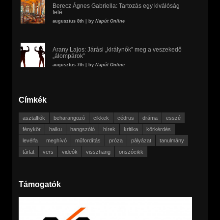
Berecz Ágnes Gabriella: Tartozás egy kiválóság
felé
augusztus 8th | by
Napút Online
Arany Lajos: Járási „királynők” meg a veszekedő
„álompárok”
augusztus 7th | by
Napút Online
Címkék
asztalfiók
beharangozó
cikkek
cédrus
dráma
esszé
fénykör
haiku
hangszóló
hírek
kritika
körkérdés
levélfa
meghívó
műfordítás
próza
pályázat
tanulmány
tárlat
vers
videók
visszhang
önszócikk
Támogatók