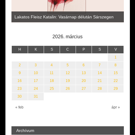
Vité
a
az i
Lakatos Fleisz Katalin: Vasárnap délután Sárszegen
erej
2026. március
H
K
S
C
P
S
V
1
2
3
4
5
6
7
8
9
10
11
12
13
14
15
16
17
18
19
20
21
22
23
24
25
26
27
28
29
30
31
« feb
ápr »
Archívum