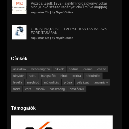
Pozsgai Zsolt: 1952 (játékfilm forgatókönyv Jókai
Mór „A jövő század regénye” című műve alapján)
augusztus 7th | by
Napút Online
CHRISTINA ROSETTI VERSEI KÁNTÁS BALÁZS
FORDÍTÁSÁBAN
augusztus 6th | by
Napút Online
Címkék
asztalfiók
beharangozó
cikkek
cédrus
dráma
esszé
fénykör
haiku
hangszóló
hírek
kritika
körkérdés
levélfa
meghívó
műfordítás
próza
pályázat
tanulmány
tárlat
vers
videók
visszhang
önszócikk
Támogatók