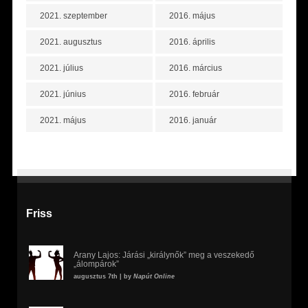
2021. szeptember
2016. május
2021. augusztus
2016. április
2021. július
2016. március
2021. június
2016. február
2021. május
2016. január
Friss
Arany Lajos: Járási „királynők” meg a veszekedő
„álompárok”
augusztus 7th | by
Napút Online