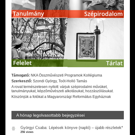
Támogató:
NKA Összművészeti Programok Kollégiuma
Szerkesztő:
Szondi György, Toót-Holló Tamás
A rovat természetesen nyitott: várjuk szépirodalmi művüket,
tanulmányukat, képzőművészeti alkotásukat, hozzászólásukat.
Köszönjük a fotókat a Magyarországi Református Egyháznak
A hónap legolvasottabb bejegyzései
Györgyi Csaba: Lépések könyve (napló) – újabb részletek*
256 views