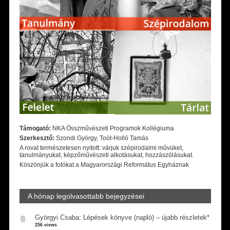
Támogató:
NKA Összművészeti Programok Kollégiuma
Szerkesztő:
Szondi György, Toót-Holló Tamás
A rovat természetesen nyitott: várjuk szépirodalmi művüket,
tanulmányukat, képzőművészeti alkotásukat, hozzászólásukat.
Köszönjük a fotókat a Magyarországi Református Egyháznak
A hónap legolvasottabb bejegyzései
Györgyi Csaba: Lépések könyve (napló) – újabb részletek*
256 views