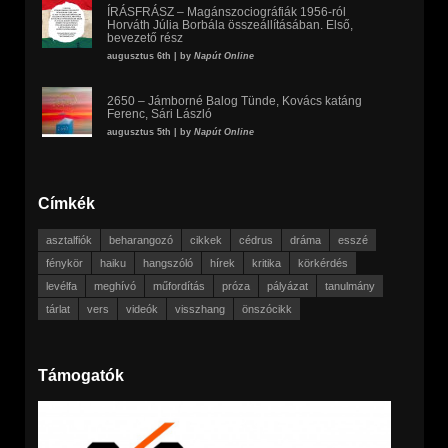
ÍRÁSFRÁSZ – Magánszociográfiák 1956-ról
Horváth Júlia Borbála összeállításában. Első,
bevezető rész
augusztus 6th | by
Napút Online
2650 – Jámborné Balog Tünde, Kovács katáng
Ferenc, Sári László
augusztus 5th | by
Napút Online
Címkék
asztalfiók
beharangozó
cikkek
cédrus
dráma
esszé
fénykör
haiku
hangszóló
hírek
kritika
körkérdés
levélfa
meghívó
műfordítás
próza
pályázat
tanulmány
tárlat
vers
videók
visszhang
önszócikk
Támogatók