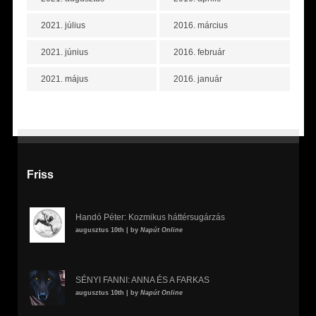
2021. július
2016. március
2021. június
2016. február
2021. május
2016. január
Friss
Handó Péter: Kozmikus háttérsugárzás
augusztus 10th | by
Napút Online
SÉNYI FANNI: ANNA ÉS A FARKAS
augusztus 10th | by
Napút Online