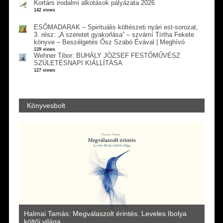
Kortárs irodalmi alkotások pályázata 2026
142 views
ESŐMADARAK – Spirituális költészeti nyári est-sorozat,
3. rész: „A szeretet gyakorlása” – szvámí Tírtha Fekete
könyve – Beszélgetés Ősz Szabó Évával | Meghívó
139 views
Wehner Tibor: BUHÁLY JÓZSEF FESTŐMŰVÉSZ
SZÜLETÉSNAPI KIÁLLÍTÁSA
127 views
Könyvesbolt
a
Halmai Tamás: Megválaszolt érintés. Leveles Ibolya
Laka
költői világa