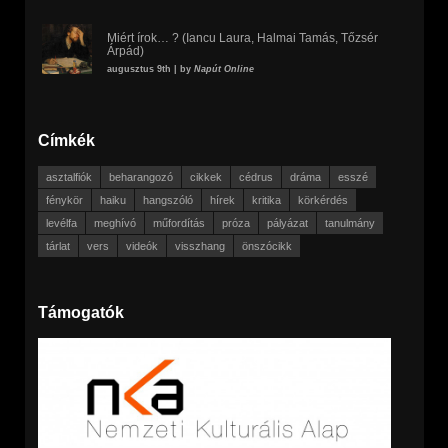
Miért írok… ? (Iancu Laura, Halmai Tamás, Tőzsér
Árpád)
augusztus 9th | by
Napút Online
Címkék
asztalfiók
beharangozó
cikkek
cédrus
dráma
esszé
fénykör
haiku
hangszóló
hírek
kritika
körkérdés
levélfa
meghívó
műfordítás
próza
pályázat
tanulmány
tárlat
vers
videók
visszhang
önszócikk
Támogatók