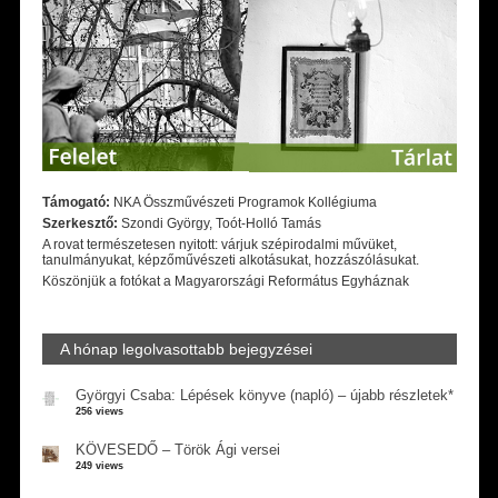
Támogató:
NKA Összművészeti Programok Kollégiuma
Szerkesztő:
Szondi György, Toót-Holló Tamás
A rovat természetesen nyitott: várjuk szépirodalmi művüket,
tanulmányukat, képzőművészeti alkotásukat, hozzászólásukat.
Köszönjük a fotókat a Magyarországi Református Egyháznak
A hónap legolvasottabb bejegyzései
Györgyi Csaba: Lépések könyve (napló) – újabb részletek*
256 views
KÖVESEDŐ – Török Ági versei
249 views