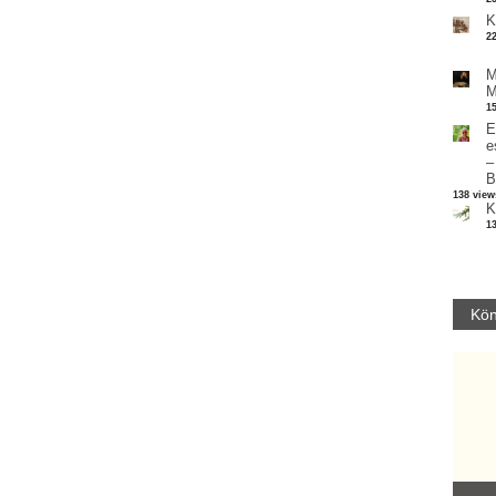
K
2
M
M
1
E
e
–
B
138 view
K
1
Kön
Parvathy Baul: A NAGY LELKEK DALAI.