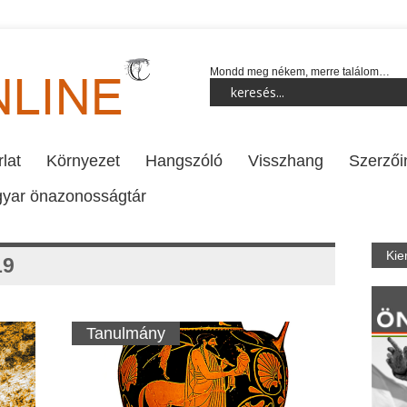
Mondd meg nékem, merre találom…
lat
Környezet
Hangszóló
Visszhang
Szerzői
yar önazonosságtár
Kie
19
Tanulmány