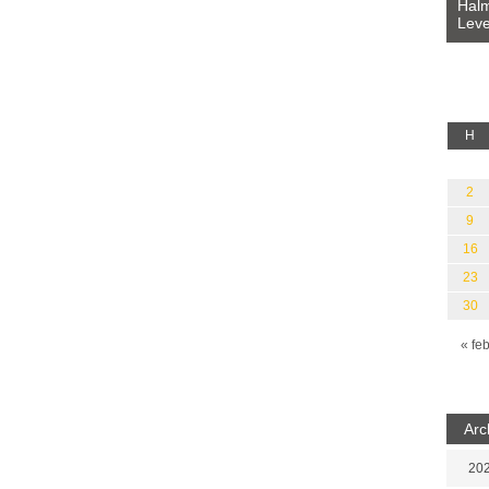
Bevezetés a bául ösvénybe (Fordította:
Halm
Rideg Zsófia)
Leve
lauz
H
2
9
16
23
30
« fe
Arc
202