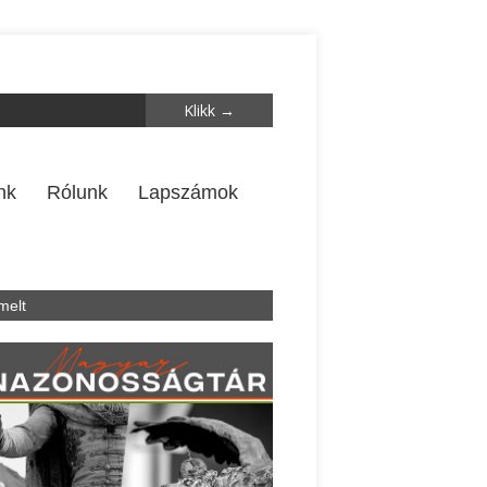
nk
Rólunk
Lapszámok
melt