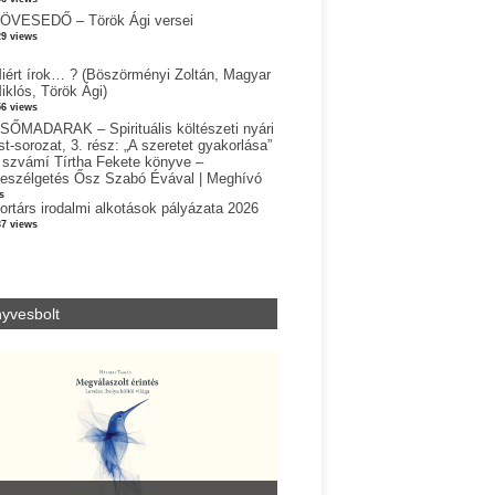
ÖVESEDŐ – Török Ági versei
29 views
iért írok… ? (Böszörményi Zoltán, Magyar
iklós, Török Ági)
56 views
SŐMADARAK – Spirituális költészeti nyári
st-sorozat, 3. rész: „A szeretet gyakorlása”
 szvámí Tírtha Fekete könyve –
eszélgetés Ősz Szabó Évával | Meghívó
s
ortárs irodalmi alkotások pályázata 2026
37 views
yvesbolt