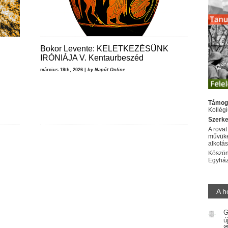
Bokor Levente: KELETKEZÉSÜNK
IRÓNIÁJA V. Kentaurbeszéd
március 19th, 2026 |
by Napút Online
Támog
Kollég
Szerke
A rovat
művüke
alkotá
Köszön
Egyhá
A h
G
ú
2