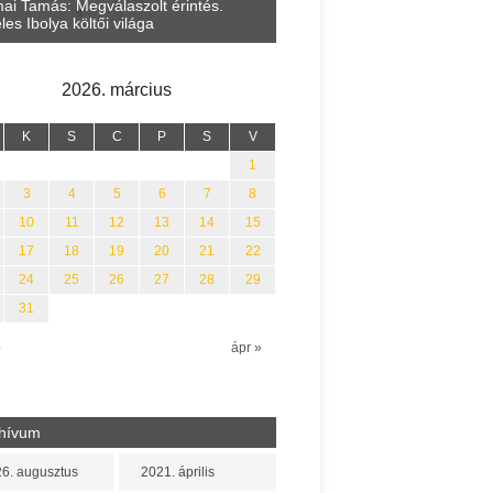
Lakatos Fleisz Katalin: Vasár
ai Tamás: Megválaszolt érintés.
Sárszegen
les Ibolya költői világa
2026. március
K
S
C
P
S
V
1
3
4
5
6
7
8
10
11
12
13
14
15
17
18
19
20
21
22
24
25
26
27
28
29
31
b
ápr »
hívum
6. augusztus
2021. április