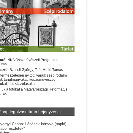
ató:
NKA Összművészeti Programok
iuma
sztő:
Szondi György, Toót-Holló Tamás
 természetesen nyitott: várjuk szépirodalmi
t, tanulmányukat, képzőművészeti
sukat, hozzászólásukat.
jük a fotókat a Magyarországi Református
znak
ónap legolvasottabb bejegyzései
yörgyi Csaba: Lépések könyve (napló) –
jabb részletek*
56 views