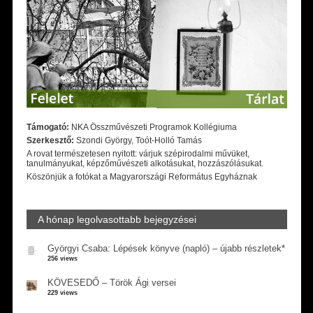
Támogató:
NKA Összművészeti Programok Kollégiuma
Szerkesztő:
Szondi György, Toót-Holló Tamás
A rovat természetesen nyitott: várjuk szépirodalmi művüket,
tanulmányukat, képzőművészeti alkotásukat, hozzászólásukat.
Köszönjük a fotókat a Magyarországi Református Egyháznak
A hónap legolvasottabb bejegyzései
Györgyi Csaba: Lépések könyve (napló) – újabb részletek*
256 views
KÖVESEDŐ – Török Ági versei
229 views