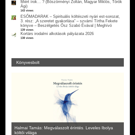
Miért írok… ? (Böszörményi Zoltán, Magyar Miklós, Török
Ági)
143 views
ESŐMADARAK – Spirituális költészeti nyári est-sorozat,
3. rész: „A szeretet gyakorlása” – szvámí Tírtha Fekete
könyve – Beszélgetés Ősz Szabó Évával | Meghívó
139 views
Kortárs irodalmi alkotások pályázata 2026
138 views
Könyvesbolt
a
Halmai Tamás: Megválaszolt érintés. Leveles Ibolya
Laka
költői világa