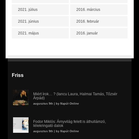
2021. július
2016. március
2021. június
2016. február
2021. május
2016. január
Friss
Miért írok… ? (Iancu Laura, Halmai Tamás, Tőzsér
Árpád)
augusztus 9th | by
Napút Online
Fodor Miklós: Árnyvilág felett is áthullámzó,
lélekringató dalok
augusztus 9th | by
Napút Online