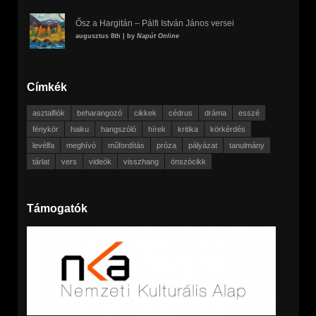
Ősz a Hargitán – Pálfi István János versei
augusztus 8th | by
Napút Online
Címkék
asztalfiók
beharangozó
cikkek
cédrus
dráma
esszé
fénykör
haiku
hangszóló
hírek
kritika
körkérdés
levélfa
meghívó
műfordítás
próza
pályázat
tanulmány
tárlat
vers
videók
visszhang
önszócikk
Támogatók