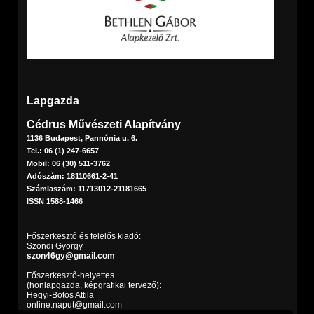
Lapgazda
Cédrus Művészeti Alapítvány
1136 Budapest, Pannónia u. 6.
Tel.: 06 (1) 247-6657
Mobil: 06 (30) 511-3762
Adószám: 18110661-2-41
Számlaszám: 11713012-21181665
ISSN 1588-1466
Főszerkesztő és felelős kiadó:
Szondi György
szon46gy@gmail.com
Főszerkesztő-helyettes
(honlapgazda, képgrafikai tervező):
Hegyi-Botos Attila
online.naput@gmail.com