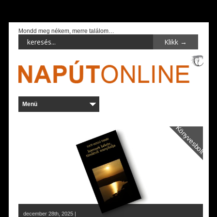
Mondd meg nékem, merre találom…
Könyvesbolt
december 28th, 2025 |