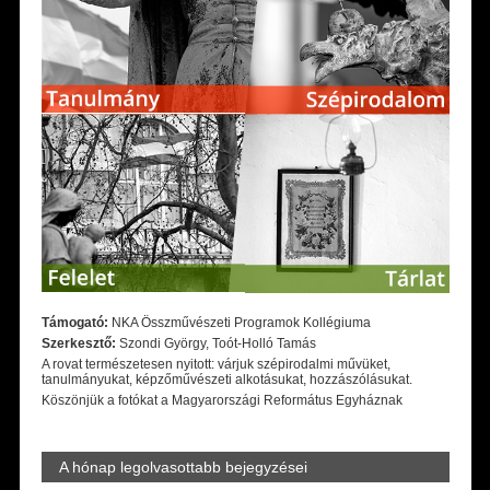
Támogató:
NKA Összművészeti Programok Kollégiuma
Szerkesztő:
Szondi György, Toót-Holló Tamás
A rovat természetesen nyitott: várjuk szépirodalmi művüket,
tanulmányukat, képzőművészeti alkotásukat, hozzászólásukat.
Köszönjük a fotókat a Magyarországi Református Egyháznak
A hónap legolvasottabb bejegyzései