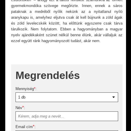
gyermekmondóka szövege megőrizte. Innen, ennek a sáros
pataknak a medréből nyílik nekünk az a nyitatlanul nyíló
aranykapu is, amelyhez eljutva csak át kell bújnunk a zöld ágak
és zöld levelecskék között, ha előttünk egyszerre csak tárva
tárulkozik. Nem folytatom. Ebben a hagyományban a magyar
nyelv ajándékaként szünet nélkül benne élünk, akár vállaljuk az
ezzel együtt ránk hagyományozott tudást, akár nem.
Megrendelés
Mennyiség
*
:
*
Név
:
*
Email cím
: