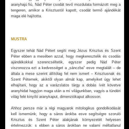
aranyhajú fiú, Nád Péter csodát tevő mozdulata formázott meg a
tengeren, amikor a Krisztustól kapott, csodát termő ajándékát
maga elé hajította.
MUSTRA
Egyszer tehát Nád Pétert segíti meg Jézus Krisztus és Szent
Péter ebben a mesében azzal, hogy megkeresztelik és csodás
ajándékokkal szerencséltetik, egyszer pedig Nád Péter
viszonozza ezt a kedvességet a „sánczba” esve megtalált – de
általa a mese szerint állítólag fel nem ismert – Krisztusnak és
Szent Péternek, akiktől olyan almát kap, amelyiket úgy lehet
elhajítani, hogy az a varázslatos tárgy a dobás ívét követve
aranyhidat hagyjon maga után a mi világunkban, vagyis a tündéri
világ felé kinyíló aranykaput, dimenziókaput alkosson.
Ahhoz persze már a régi magyarok mitologikus gondolkodását
kell ismernünk, hogy a sáros árokba esve segítségre szoruló
Krisztus és Szent Péter alakjának környezetét helyesen
értelmezzük: s ebben a sáros árokban ne valami méltatlanul