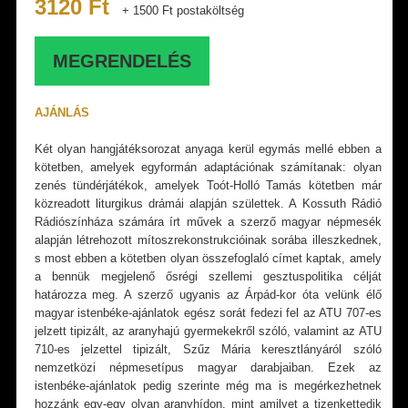
3120 Ft
+ 1500 Ft postaköltség
MEGRENDELÉS
AJÁNLÁS
Két olyan hangjátéksorozat anyaga kerül egymás mellé ebben a
kötetben, amelyek egyformán adaptációnak számítanak: olyan
zenés tündérjátékok, amelyek Toót-Holló Tamás kötetben már
közreadott liturgikus drámái alapján születtek. A Kossuth Rádió
Rádiószínháza számára írt művek a szerző magyar népmesék
alapján létrehozott mítoszrekonstrukcióinak sorába illeszkednek,
s most ebben a kötetben olyan összefoglaló címet kaptak, amely
a bennük megjelenő ősrégi szellemi gesztuspolitika célját
határozza meg. A szerző ugyanis az Árpád-kor óta velünk élő
magyar istenbéke-ajánlatok egész sorát fedezi fel az ATU 707-es
jelzett tipizált, az aranyhajú gyermekekről szóló, valamint az ATU
710-es jelzettel tipizált, Szűz Mária keresztlányáról szóló
nemzetközi népmesetípus magyar darabjaiban. Ezek az
istenbéke-ajánlatok pedig szerinte még ma is megérkezhetnek
hozzánk egy-egy olyan aranyhídon, mint amilyet a tizenkettedik