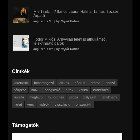
Miért írok… ? (Iancu Laura, Halmai Tamás, Tőzsér
Árpád)
augusztus 9th | by
Napút Online
Fodor Miklós: Árnyvilág felett is áthullámzó,
lélekringató dalok
augusztus 9th | by
Napút Online
Címkék
asztalfiók
beharangozó
cikkek
cédrus
dráma
esszé
fénykör
haiku
hangszóló
hírek
kritika
körkérdés
levélfa
meghívó
műfordítás
próza
pályázat
tanulmány
tárlat
vers
videók
visszhang
önszócikk
Támogatók