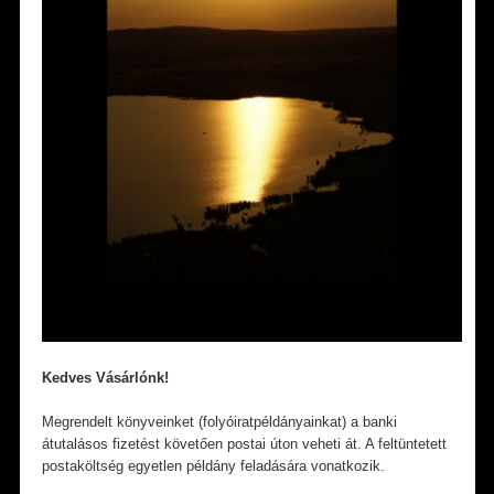
Kedves Vásárlónk!
Megrendelt könyveinket (folyóiratpéldányainkat) a banki
átutalásos fizetést követően postai úton veheti át. A feltüntetett
postaköltség egyetlen példány feladására vonatkozik.