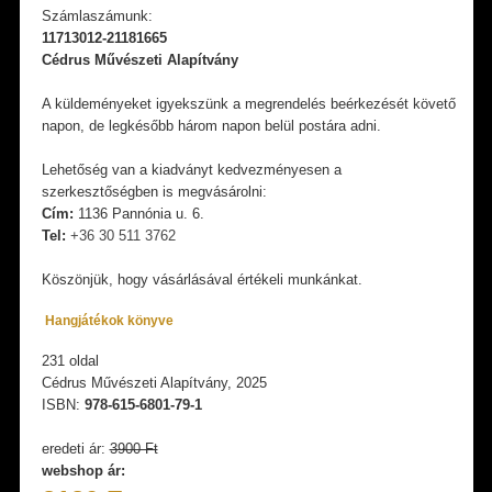
Számlaszámunk:
11713012-21181665
Cédrus Művészeti Alapítvány
A küldeményeket igyekszünk a megrendelés beérkezését követő
napon, de legkésőbb három napon belül postára adni.
Lehetőség van a kiadványt kedvezményesen a
szerkesztőségben is megvásárolni:
Cím:
1136 Pannónia u. 6.
Tel:
+36 30 511 3762
Köszönjük, hogy vásárlásával értékeli munkánkat.
Hangjátékok könyve
231 oldal
Cédrus Művészeti Alapítvány, 2025
ISBN:
978-615-6801-79-1
eredeti ár:
3900 Ft
webshop ár: