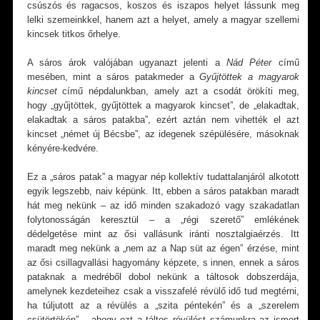
csúszós és ragacsos, koszos és iszapos helyet lássunk meg
lelki szemeinkkel, hanem azt a helyet, amely a magyar szellemi
kincsek titkos őrhelye.
A sáros árok valójában ugyanazt jelenti a
Nád Péter
című
mesében, mint a sáros patakmeder a
Gyűjtöttek a magyarok
kincset
című népdalunkban, amely azt a csodát örökíti meg,
hogy „gyűjtöttek, gyűjtöttek a magyarok kincset”, de „elakadtak,
elakadtak a sáros patakba”, ezért aztán nem vihették el azt
kincset „német új Bécsbe”, az idegenek szépülésére, másoknak
kényére-kedvére.
Ez a „sáros patak” a magyar nép kollektív tudattalanjáról alkotott
egyik legszebb, naiv képünk. Itt, ebben a sáros patakban maradt
hát meg nekünk – az idő minden szakadozó vagy szakadatlan
folytonosságán keresztül – a „régi szerető” emlékének
dédelgetése mint az ősi vallásunk iránti nosztalgiaérzés. Itt
maradt meg nekünk a „nem az a Nap süt az égen” érzése, mint
az ősi csillagvallási hagyomány képzete, s innen, ennek a sáros
pataknak a medréből dobol nekünk a táltosok dobszerdája,
amelynek kezdeteihez csak a visszafelé révülő idő tud megtérni,
ha túljutott az a révülés a „szita péntekén” és a „szerelem
csütörtökén” – ahogy ezt a táltos révülést számunkra az ismert