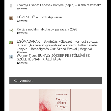
Györgyi Csaba: Lépések könyve (napló) – újabb részletek*
256 views
KÖVESEDŐ – Török Ági versei
238 views
Kortárs irodalmi alkotások pályázata 2026
140 views
ESŐMADARAK – Spirituális költészeti nyári est-sorozat,
3. rész: „A szeretet gyakorlása” – szvámí Tírtha Fekete
könyve – Beszélgetés Ősz Szabó Évával | Meghívó
139 views
Wehner Tibor: BUHÁLY JÓZSEF FESTŐMŰVÉSZ
SZÜLETÉSNAPI KIÁLLÍTÁSA
126 views
Könyvesbolt