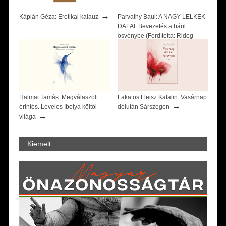
→
Káplán Géza: Erotikai kalauz
Parvathy Baul: A NAGY LELKEK
DALAI. Bevezetés a bául
ösvénybe (Fordította: Rideg
→
Zsófia)
Halmai Tamás: Megválaszolt
Lakatos Fleisz Katalin: Vasárnap
→
érintés. Leveles Ibolya költői
délután Sárszegen
→
világa
Kiemelt