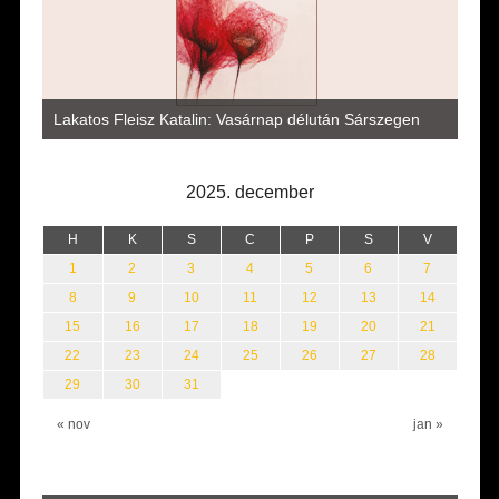
Vité
a
az i
Lakatos Fleisz Katalin: Vasárnap délután Sárszegen
erej
2025. december
H
K
S
C
P
S
V
1
2
3
4
5
6
7
8
9
10
11
12
13
14
15
16
17
18
19
20
21
22
23
24
25
26
27
28
29
30
31
« nov
jan »