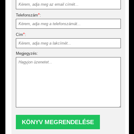
*
Telefonszám
:
*
Cím
:
Megjegyzés: