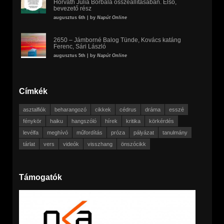
Horváth Júlia Borbála összeállításában. Első,
bevezető rész
augusztus 6th | by
Napút Online
2650 – Jámborné Balog Tünde, Kovács katáng
Ferenc, Sári László
augusztus 5th | by
Napút Online
Címkék
asztalfiók
beharangozó
cikkek
cédrus
dráma
esszé
fénykör
haiku
hangszóló
hírek
kritika
körkérdés
levélfa
meghívó
műfordítás
próza
pályázat
tanulmány
tárlat
vers
videók
visszhang
önszócikk
Támogatók