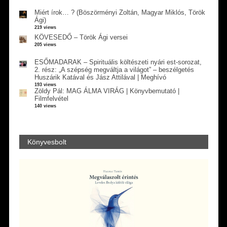
Miért írok… ? (Böszörményi Zoltán, Magyar Miklós, Török
Ági)
219 views
KÖVESEDŐ – Török Ági versei
205 views
ESŐMADARAK – Spirituális költészeti nyári est-sorozat,
2. rész: „A szépség megváltja a világot” – beszélgetés
Huszárik Katával és Jász Attilával | Meghívó
193 views
Zöldy Pál: MAG ÁLMA VIRÁG | Könyvbemutató |
Filmfelvétel
140 views
Könyvesbolt