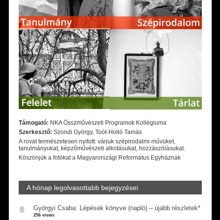
Támogató:
NKA Összművészeti Programok Kollégiuma
Szerkesztő:
Szondi György, Toót-Holló Tamás
A rovat természetesen nyitott: várjuk szépirodalmi művüket,
tanulmányukat, képzőművészeti alkotásukat, hozzászólásukat.
Köszönjük a fotókat a Magyarországi Református Egyháznak
A hónap legolvasottabb bejegyzései
Györgyi Csaba: Lépések könyve (napló) – újabb részletek*
256 views