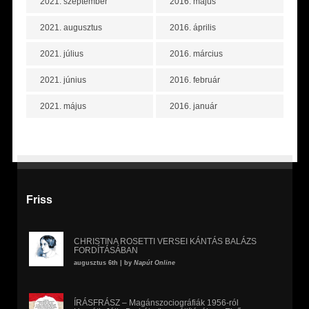
2021. szeptember
2016. május
2021. augusztus
2016. április
2021. július
2016. március
2021. június
2016. február
2021. május
2016. január
Friss
CHRISTINA ROSETTI VERSEI KÁNTÁS BALÁZS
FORDÍTÁSÁBAN
augusztus 6th | by
Napút Online
ÍRÁSFRÁSZ – Magánszociográfiák 1956-ról