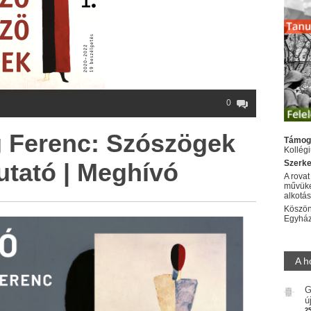
0
 Ferenc: Szószögek
Támog
Kollég
utató | Meghívó
Szerke
A rovat
művüke
alkotá
Köszön
Egyhá
A h
G
ú
2