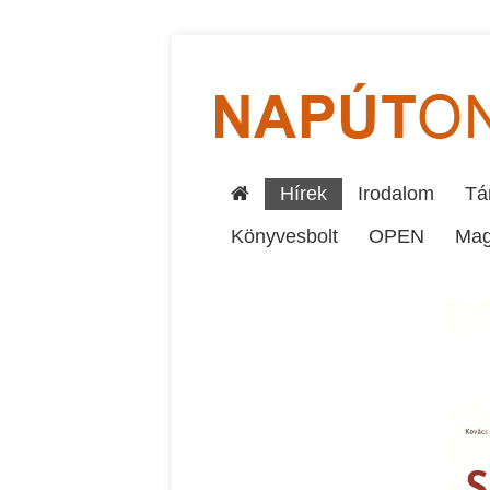
Hírek
Irodalom
Tár
Könyvesbolt
OPEN
Mag