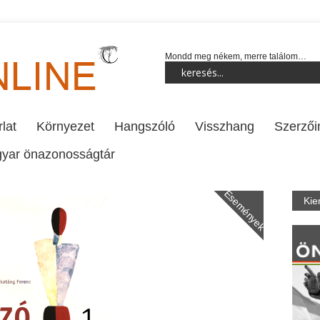
Mondd meg nékem, merre találom…
lat
Környezet
Hangszóló
Visszhang
Szerzői
yar önazonosságtár
Események
Kie