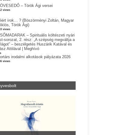
ÖVESEDŐ – Török Ági versei
12 views
iért írok… ? (Böszörményi Zoltán, Magyar
iklós, Török Ági)
83 views
SŐMADARAK – Spirituális költészeti nyári
st-sorozat, 2. rész: „A szépség megváltja a
ilágot” – beszélgetés Huszárik Katával és
ász Attilával | Meghívó
s
ortárs irodalmi alkotások pályázata 2026
36 views
yvesbolt