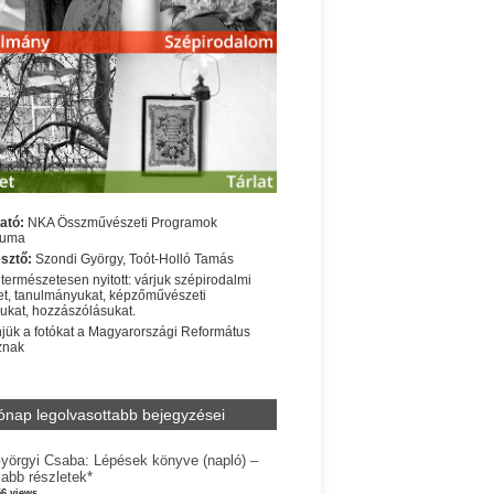
ató:
NKA Összművészeti Programok
iuma
sztő:
Szondi György, Toót-Holló Tamás
 természetesen nyitott: várjuk szépirodalmi
t, tanulmányukat, képzőművészeti
sukat, hozzászólásukat.
jük a fotókat a Magyarországi Református
znak
ónap legolvasottabb bejegyzései
yörgyi Csaba: Lépések könyve (napló) –
jabb részletek*
56 views