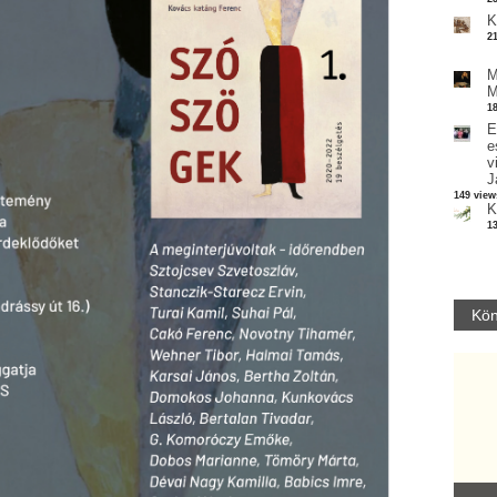
K
2
M
M
1
E
e
v
J
149 view
K
1
Kön
Parvathy Baul: A NAGY LELKEK DALAI.