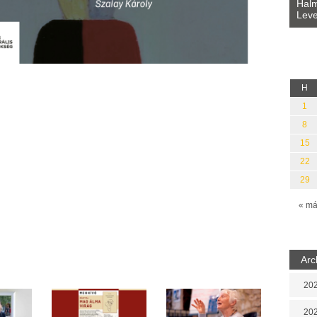
Bevezetés a bául ösvénybe (Fordította:
Halm
Rideg Zsófia)
Leve
lauz
H
1
8
15
22
29
« má
Arc
202
202