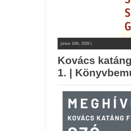
június 10th, 2026 |
Kovács katáng
1. | Könyvbem