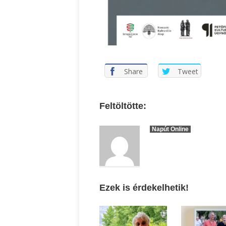
Ispány Marietta: Szavak a fényből
Káplán Géza: Erotikai ka
Share
Tweet
Feltöltötte:
Napút Online
Ezek is érdekelhetik!