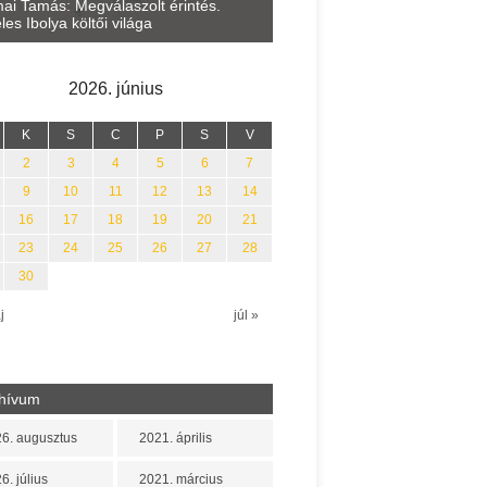
Lakatos Fleisz Katalin: Vasár
ai Tamás: Megválaszolt érintés.
Sárszegen
les Ibolya költői világa
2026. június
K
S
C
P
S
V
2
3
4
5
6
7
9
10
11
12
13
14
16
17
18
19
20
21
23
24
25
26
27
28
30
j
júl »
hívum
6. augusztus
2021. április
6. július
2021. március