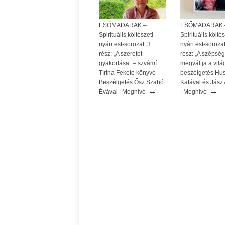
ESŐMADARAK –
ESŐMADARAK 
Spirituális költészeti
Spirituális költés
nyári est-sorozat, 3.
nyári est-sorozat
rész: „A szeretet
rész: „A szépség
gyakorlása” – szvámí
megváltja a vilá
Tírtha Fekete könyve –
beszélgetés Hus
Beszélgetés Ősz Szabó
Katával és Jász A
→
→
Évával | Meghívó
| Meghívó