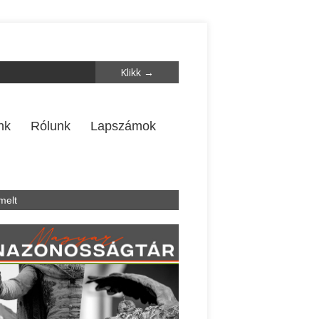
nk
Rólunk
Lapszámok
melt