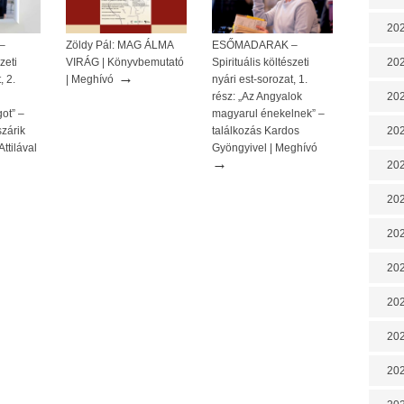
202
–
Zöldy Pál: MAG ÁLMA
ESŐMADARAK –
zeti
VIRÁG | Könyvbemutató
Spirituális költészeti
202
→
, 2.
| Meghívó
nyári est-sorozat, 1.
rész: „Az Angyalok
202
got” –
magyarul énekelnek” –
zárik
találkozás Kardos
202
ttilával
Gyöngyivel | Meghívó
→
202
202
20
20
202
202
202