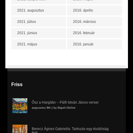
2021. augusztus
2016. április
2021. július
2016. március
2021. június
2016. február
2021. május
2016. január
Friss
Ősz a Hargitán – Pálfi István János versei
augusztus 8th | by
Napút Online
Berecz Ágnes Gabriella: Tartozás egy kiválóság
felé