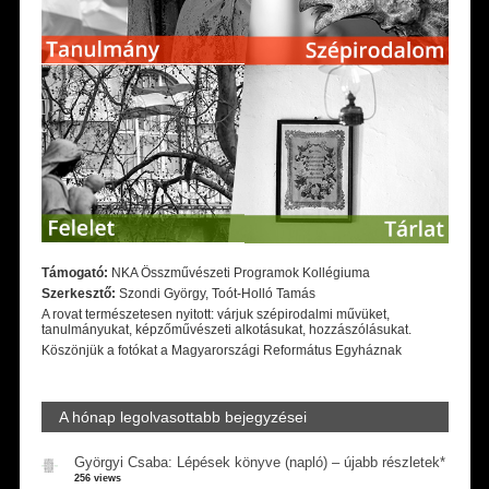
Támogató:
NKA Összművészeti Programok Kollégiuma
Szerkesztő:
Szondi György, Toót-Holló Tamás
A rovat természetesen nyitott: várjuk szépirodalmi művüket,
tanulmányukat, képzőművészeti alkotásukat, hozzászólásukat.
Köszönjük a fotókat a Magyarországi Református Egyháznak
A hónap legolvasottabb bejegyzései
Györgyi Csaba: Lépések könyve (napló) – újabb részletek*
256 views