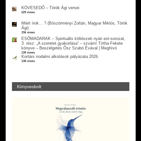
KÖVESEDŐ – Török Ági versei
229 views
Miért írok… ? (Böszörményi Zoltán, Magyar Miklós, Török
Ági)
156 views
ESŐMADARAK – Spirituális költészeti nyári est-sorozat,
3. rész: „A szeretet gyakorlása” – szvámí Tírtha Fekete
könyve – Beszélgetés Ősz Szabó Évával | Meghívó
139 views
Kortárs irodalmi alkotások pályázata 2026
138 views
Könyvesbolt