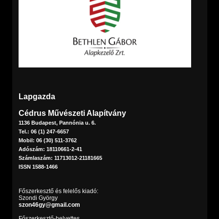
Lapgazda
Cédrus Művészeti Alapítvány
1136 Budapest, Pannónia u. 6.
Tel.: 06 (1) 247-6657
Mobil: 06 (30) 511-3762
Adószám: 18110661-2-41
Számlaszám: 11713012-21181665
ISSN 1588-1466
Főszerkesztő és felelős kiadó:
Szondi György
szon46gy@gmail.com
Főszerkesztő-helyettes