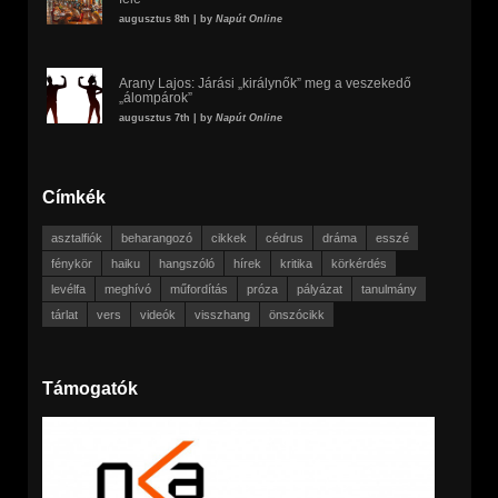
augusztus 8th | by
Napút Online
Arany Lajos: Járási „királynők” meg a veszekedő
„álompárok”
augusztus 7th | by
Napút Online
Címkék
asztalfiók
beharangozó
cikkek
cédrus
dráma
esszé
fénykör
haiku
hangszóló
hírek
kritika
körkérdés
levélfa
meghívó
műfordítás
próza
pályázat
tanulmány
tárlat
vers
videók
visszhang
önszócikk
Támogatók