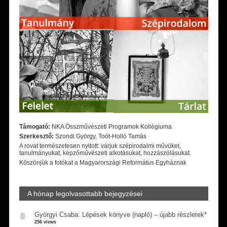
Támogató:
NKA Összművészeti Programok Kollégiuma
Szerkesztő:
Szondi György, Toót-Holló Tamás
A rovat természetesen nyitott: várjuk szépirodalmi művüket,
tanulmányukat, képzőművészeti alkotásukat, hozzászólásukat.
Köszönjük a fotókat a Magyarországi Református Egyháznak
A hónap legolvasottabb bejegyzései
Györgyi Csaba: Lépések könyve (napló) – újabb részletek*
256 views