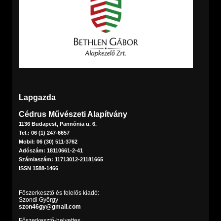
Lapgazda
Cédrus Művészeti Alapítvány
1136 Budapest, Pannónia u. 6.
Tel.: 06 (1) 247-6657
Mobil: 06 (30) 511-3762
Adószám: 18110661-2-41
Számlaszám: 11713012-21181665
ISSN 1588-1466
Főszerkesztő és felelős kiadó:
Szondi György
szon46gy@gmail.com
Főszerkesztő-helyettes