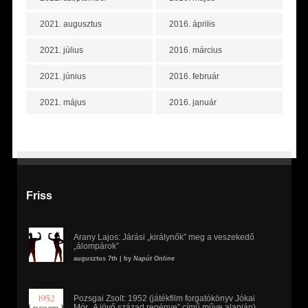
2021. augusztus
2016. április
2021. július
2016. március
2021. június
2016. február
2021. május
2016. január
Friss
Arany Lajos: Járási „királynők” meg a veszekedő
„álompárok”
augusztus 7th | by
Napút Online
Pozsgai Zsolt: 1952 (játékfilm forgatókönyv Jókai
Mór „A jövő század regénye” című műve alapján)