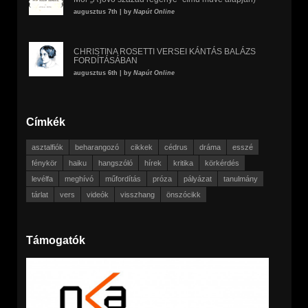
augusztus 7th | by
Napút Online
CHRISTINA ROSETTI VERSEI KÁNTÁS BALÁZS
FORDÍTÁSÁBAN
augusztus 6th | by
Napút Online
Címkék
asztalfiók
beharangozó
cikkek
cédrus
dráma
esszé
fénykör
haiku
hangszóló
hírek
kritika
körkérdés
levélfa
meghívó
műfordítás
próza
pályázat
tanulmány
tárlat
vers
videók
visszhang
önszócikk
Támogatók