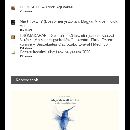
KÖVESEDŐ – Török Ági versei
213 views
Miért írok… ? (Böszörményi Zoltán, Magyar Miklós, Török
Ági)
156 views
ESŐMADARAK – Spirituális költészeti nyári est-sorozat,
3. rész: „A szeretet gyakorlása” – szvámí Tírtha Fekete
könyve – Beszélgetés Ősz Szabó Évával | Meghívó
137 views
Kortárs irodalmi alkotások pályázata 2026
136 views
Könyvesbolt