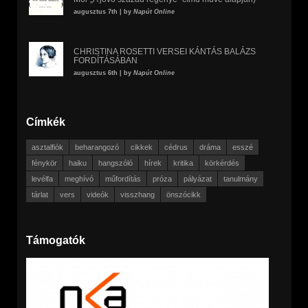
augusztus 7th | by
Napút Online
CHRISTINA ROSETTI VERSEI KÁNTÁS BALÁZS
FORDÍTÁSÁBAN
augusztus 6th | by
Napút Online
Címkék
asztalfiók
beharangozó
cikkek
cédrus
dráma
esszé
fénykör
haiku
hangszóló
hírek
kritika
körkérdés
levélfa
meghívó
műfordítás
próza
pályázat
tanulmány
tárlat
vers
videók
visszhang
önszócikk
Támogatók