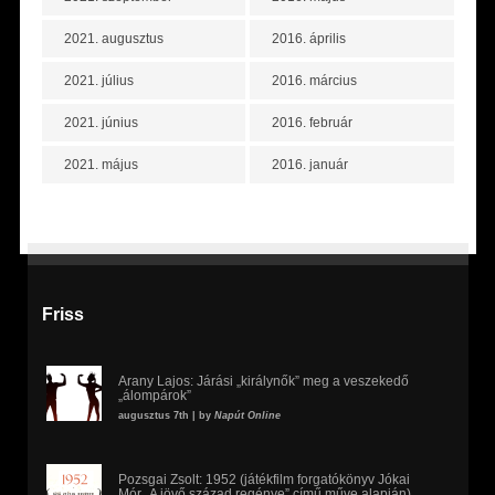
2021. augusztus
2016. április
2021. július
2016. március
2021. június
2016. február
2021. május
2016. január
Friss
Arany Lajos: Járási „királynők” meg a veszekedő
„álompárok”
augusztus 7th | by
Napút Online
Pozsgai Zsolt: 1952 (játékfilm forgatókönyv Jókai
Mór „A jövő század regénye” című műve alapján)