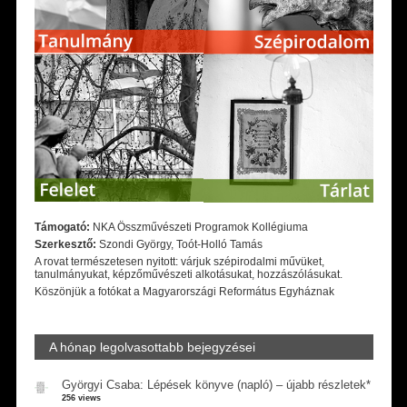
Támogató:
NKA Összművészeti Programok Kollégiuma
Szerkesztő:
Szondi György, Toót-Holló Tamás
A rovat természetesen nyitott: várjuk szépirodalmi művüket,
tanulmányukat, képzőművészeti alkotásukat, hozzászólásukat.
Köszönjük a fotókat a Magyarországi Református Egyháznak
A hónap legolvasottabb bejegyzései
Györgyi Csaba: Lépések könyve (napló) – újabb részletek*
256 views