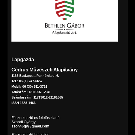
Lapgazda
Cédrus Művészeti Alapítvány
1136 Budapest, Pannónia u. 6.
Tel.: 06 (1) 247-6657
Mobil: 06 (30) 511-3762
Adószám: 18110661-2-41
Számlaszám: 11713012-21181665
ISSN 1588-1466
Főszerkesztő és felelős kiadó:
Szondi György
szon46gy@gmail.com
Főszerkesztő-helyettes