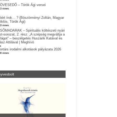
ÖVESEDŐ – Török Ági versei
13 views
iért írok… ? (Böszörményi Zoltán, Magyar
iklós, Török Ági)
83 views
SŐMADARAK – Spirituális költészeti nyári
st-sorozat, 2. rész: „A szépség megváltja a
ilágot” – beszélgetés Huszárik Katával és
ász Attilával | Meghívó
s
ortárs irodalmi alkotások pályázata 2026
38 views
yvesbolt