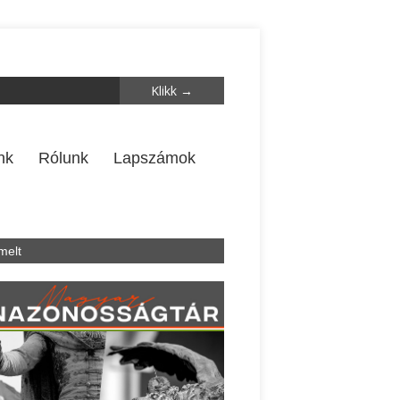
nk
Rólunk
Lapszámok
melt