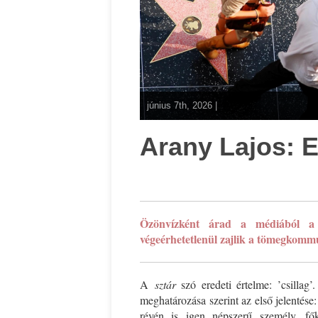
június 7th, 2026 |
Arany Lajos: 
*
Özönvízként árad a médiából 
végeérhetetlenül zajlik a tömegkommu
A
sztár
szó eredeti értelme: ’csilla
meghatározása szerint az első jelentés
révén is igen népszerű személy, fők