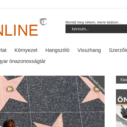
Mondd meg nékem, merre találom…
lat
Környezet
Hangszóló
Visszhang
Szerzői
yar önazonosságtár
Művelt nyelv
Kie