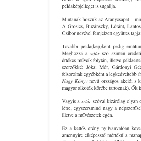
példaképjelleget is sugallja.
Mintának hozzuk az Aranycsapat – mind
A Grosics, Buzánszky, Lóránt, Lantos,
Czibor nevével fémjelzett együttes tagjai
További példa(kép)ként pedig említün
Méghozzá a
sztár
szó szintén eredeti
értékes műveik folytán, illetve példaér
szerzőkké: Jókai Mór, Gárdonyi Gé
felsoroltak egyébként a legkedveltebb ír
Nagy Könyv
nevű országos akció; s ki
magyar alkotók körébe tartoznak). Ők is 
Vagyis a
sztár
szóval kizárólag olyan e
létre, egyszersmind nagy a népszerűsé
illetve a művészetek egén.
Ez a kettős erény nyilvánvalóan keve
amennyire elképesztő mértékű a manaps