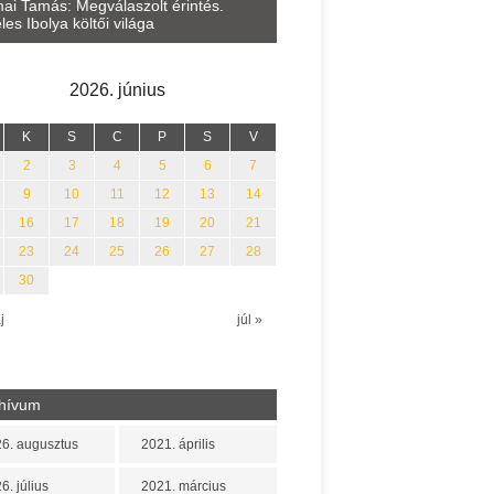
Lakatos Fleisz Katalin: Vasár
ai Tamás: Megválaszolt érintés.
Sárszegen
les Ibolya költői világa
2026. június
K
S
C
P
S
V
2
3
4
5
6
7
9
10
11
12
13
14
16
17
18
19
20
21
23
24
25
26
27
28
30
j
júl »
hívum
6. augusztus
2021. április
6. július
2021. március