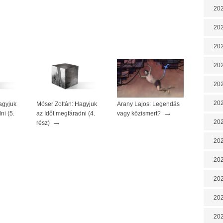
202
202
202
202
202
202
agyjuk
Móser Zoltán: Hagyjuk
Arany Lajos: Legendás
→
ni (5.
az Időt megfáradni (4.
vagy közismert?
→
202
rész)
20
20
202
202
202