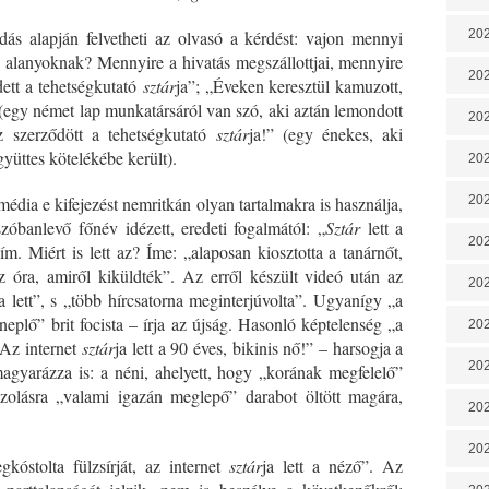
ás alapján felvetheti az olvasó a kérdést: vajon mennyi
202
z alanyoknak? Mennyire a hivatás megszállottjai, mennyire
202
ett a tehetségkutató
sztár
ja”; „Éveken keresztül kamuzott,
 (egy német lap munkatársáról van szó, aki aztán lemondott
202
oz szerződött a tehetségkutató
sztár
ja!” (egy énekes, aki
yüttes kötelékébe került).
202
édia e kifejezést nemritkán olyan tartalmakra is használja,
202
szóbanlevő főnév
idézett, eredeti fogalmától: „
Sztár
lett a
202
m. Miért is lett az? Íme: „alaposan kiosztotta a tanárnőt,
z óra, amiről kiküldték”. Az erről készült videó után az
20
ja lett”, s „több hírcsatorna meginterjúvolta”. Ugyanígy „a
neplő” brit focista – írja az újság. Hasonló képtelenség „a
20
„Az internet
sztár
ja lett a 90 éves, bikinis nő!” – harsogja a
202
gyarázza is: a néni, ahelyett, hogy „korának megfelelő”
nszolásra „valami igazán meglepő” darabot öltött magára,
202
202
óstolta fülzsírját, az internet
sztár
ja lett a néző”. Az