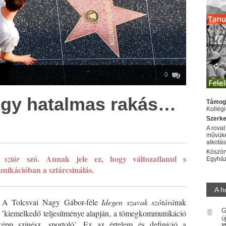
0
Egy hatalmas rakás…
Támog
Kollég
Szerke
A rovat
művüke
alkotá
Köszön
a
szó. Annak jele ez, hogy változatlanul s
sztár
Egyhá
nikációban a sztárcsinálás.
A h
g’. A Tolcsvai Nagy Gábor-féle
Idegen szavak szótárá
nak
G
e: ’kiemelkedő teljesítménye alapján, a tömegkommunikáció
ú
épp színész, sportoló’. Ez az értelem és definíció a
2