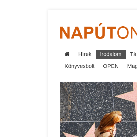
Hírek
Irodalom
Tár
Könyvesbolt
OPEN
Mag