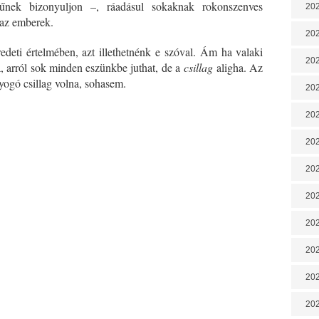
kűnek bizonyuljon –, ráadásul sokaknak rokonszenves
202
 az emberek.
202
redeti értelmében, azt illethetnénk e szóval. Ám ha valaki
202
ra, arról sok minden eszünkbe juthat, de a
csillag
aligha. Az
yogó csillag volna, sohasem.
202
202
202
202
20
20
202
202
202