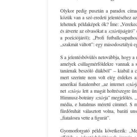
Olykor pedig pusztán a paradox címad
közük van a szó eredeti jelentéséhez a
lehetnek példaképek ők? Íme: „Vereked
és átverte az olvasókat a
sztár
újságíró”
a pozíciójáról); „Profi futballcsapath
„szakmát váltott”: egy másodosztályú eg
S a jelentésbővülés netovábbja, hogy a m
amelyek csillagmérföldekre vannak a 
tanárnak beszóló diákból” – kiabál a cí
mert szerinte nem volt elég érdekes a
amerikai fiatalember „az internet
sztár
net
sztárja
lett a magát holtrészegre ün
Himnusz-botrány
sztár
ja” megjelölés. 
média, e hatalmas méretű címmel. S ma
fürdőruhát választott volna, baráti u
„fiatalosra vette a figurát”.
Gyomorforgató példa következik: „Megk