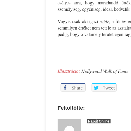
esélyes arra, hogy maradandó érté
személyiség, egyéniség, ideál, kedvelik
Vagyis csak aki igazi
sztár
, a főnév e
semmilyen értéket nem tett le az asztal
pedig, hogy ő valamely terület egén rag
*
*
Illusztráció:
Hollywood Walk of Fame
Share
Tweet
Feltöltötte:
Napút Online