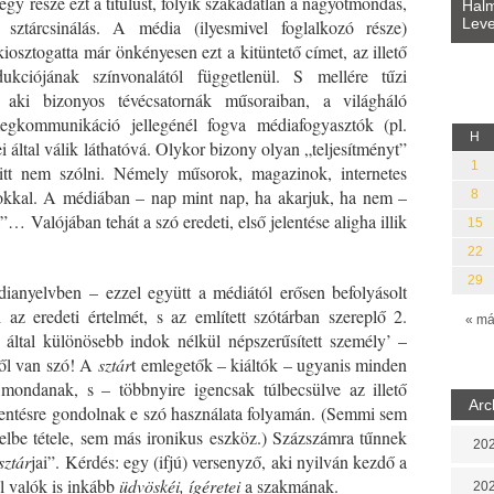
y része ezt a titulust, folyik szakadatlan a nagyotmondás,
Bevezetés a bául ösvénybe (Fordította:
Halm
Rideg Zsófia)
Leve
sztárcsinálás. A média (ilyesmivel foglalkozó része)
lauz
osztogatta már önkényesen ezt a kitüntető címet, az illető
dukciójának színvonalától függetlenül. S mellére tűzi
 aki bizonyos tévécsatornák műsoraiban, a világháló
ömegkommunikáció jellegénél fogva médiafogyasztók (pl.
H
 által válik láthatóvá. Olykor bizony olyan „teljesítményt”
1
itt nem szólni. Némely műsorok, magazinok, internetes
okkal. A médiában – nap mint nap, ha akarjuk, ha nem –
8
”… Valójában tehát a szó eredeti, első jelentése aligha illik
15
22
29
anyelvben – ezzel együtt a médiától erősen befolyásolt
i az eredeti értelmét, s az említett szótárban szereplő 2.
« má
által különösebb indok nélkül népszerűsített személy’ –
ről van szó! A
sztár
t emlegetők – kiáltók – ugyanis minden
 mondanak, s – többnyire igencsak túlbecsülve az illető
Arc
elentésre gondolnak e szó használata folyamán. (Semmi sem
jelbe tétele, sem más ironikus eszköz.) Százszámra tűnnek
202
sztár
jai”. Kérdés: egy (ifjú) versenyző, aki nyilván kezdő a
ül valók is inkább
üdvöskéi, ígéretei
a szakmának.
202