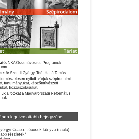
ató:
NKA Összművészeti Programok
iuma
sztő:
Szondi György, Toót-Holló Tamás
 természetesen nyitott: várjuk szépirodalmi
t, tanulmányukat, képzőművészeti
sukat, hozzászólásukat.
jük a fotókat a Magyarországi Református
znak
ónap legolvasottabb bejegyzései
yörgyi Csaba: Lépések könyve (napló) –
jabb részletek*
56 views