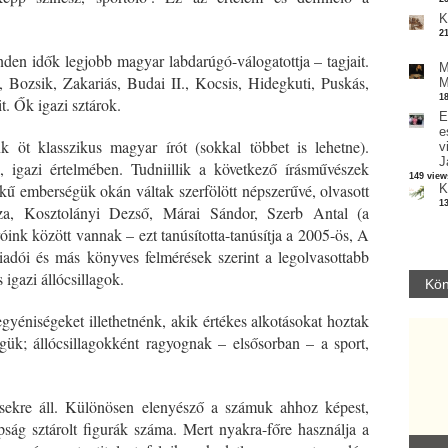
K
2
en idők legjobb magyar labdarúgó-válogatottja – tagjait.
M
 Bozsik, Zakariás, Budai II., Kocsis, Hidegkuti, Puskás,
M
1
t. Ők igazi sztárok.
E
e
k öt klasszikus magyar írót (sokkal többet is lehetne).
v
J
, igazi értelmében. Tudniillik a következő írásművészek
149 view
tékű emberségük okán váltak szerfölött népszerűvé, olvasott
K
1
za, Kosztolányi Dezső, Márai Sándor, Szerb Antal (a
óink között vannak – ezt tanúsította-tanúsítja a 2005-ös, A
adói és más könyves felmérések szerint a legolvasottabb
igazi állócsillagok.
Kön
gyéniségeket illethetnénk, akik értékes alkotásokat hoztak
gük; állócsillagokként ragyognak – elsősorban – a sport,
sekre áll. Különösen elenyésző a számuk ahhoz képest,
ág sztárolt figurák száma. Mert nyakra-főre használja a
Parvathy Baul: A NAGY LELKEK DALAI.