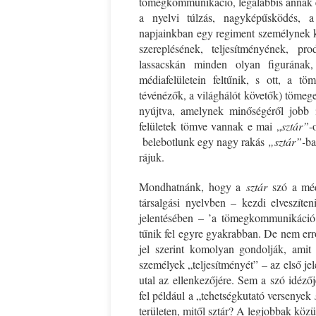
tömegkommunikáció, legalábbis annak eg
a nyelvi túlzás, nagyképűsködés, a 
Ispány Marietta: Szavak a fényből
Káplán Géza: Erotikai ka
napjainkban egy regiment személynek ki
szereplésének, teljesítményének, pro
lassacskán minden olyan figurának,
médiafelületein feltűnik, s ott, a t
tévénézők, a világhálót követők) tömegei
nyújtva, amelynek minőségéről jobb 
felületek tömve vannak e mai „
sztár”
-
belebotlunk egy nagy rakás
„sztár”-
ba
rájuk.
Mondhatnánk, hogy a
sztár
szó a médi
társalgási nyelvben – kezdi elveszíten
jelentésében – ’a tömegkommunikáció 
tűnik fel egyre gyakrabban. De nem er
jel szerint komolyan gondolják, amit
személyek „teljesítményét” – az első j
utal az ellenkezőjére. Sem a szó idéző
fel például a „tehetségkutató versenyek
területen, mitől sztár? A legjobbak köz