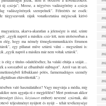
parttalanságát jelzik, nem is beszélve a következőkről:
202
et új
sztár
ja”; Moose, a négyéves vadászgörény a
sztárj
a
202
ag vadászgörények szerepelnek”. Félreértés ne essék:
 de tárgyszavunk rájuk vonatkoztatása mégiscsak kirívó
202
202
agyarázza, akarva-akaratlan a jelenségre is utal, szinte
égét: „egyik napról a másikra
sztár
lett, nem utolsósorban a
202
nem elég, hogy ma némely tömegkommunikációs fórumon
202
tárok”, egy pillanat műve sztárrá válni
–
megszűnni is:
akik „egyik napról a másikra már nem voltak sztárok”.
202
s elég e titulus odaítéléséhez, ha valaki eltátja a száját…
20
tték a sorozatból az elbambuló stábtagot”. Arról van itt szó,
elmetlenségből felbukkanó pólós, farmernadrágos személy
20
gitálisan eltávolították”.)
202
entésében való használatához? Vagy megvárja a média, míg
202
 akikre nem aggatja rá e megjelölést? Mert pontosan akkor
írességet (
híres, közismert
embert) nevezné
sztár
nak, aki
202
ttevő teljesítményt nyújtott és nyújt – tehát tevékenysége