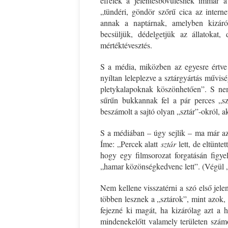
effélék a jelentésbővülésnek immár a 
„tündéri, göndör szőrű cica az intern
annak a naptárnak, amelyben kizáról
becsüljük, dédelgetjük az állatokat,
mértéktévesztés.
S a média, miközben az egyesre értve m
nyíltan leleplezve a sztárgyártás művis
pletykalapoknak köszönhetően”. S 
sűrűn bukkannak fel a pár perces „sz
beszámolt a sajtó olyan „sztár”-okról, 
S a médiában – úgy sejlik – ma már az i
Íme: „Percek alatt
sztár
lett, de eltünte
hogy egy filmsorozat forgatásán figy
„hamar közönségkedvenc lett”. (Végül „di
Nem kellene visszatérni a szó első jel
többen lesznek a „sztárok”, mint azok,
fejezné ki magát, ha kizárólag azt a h
mindenekelőtt valamely területen számo