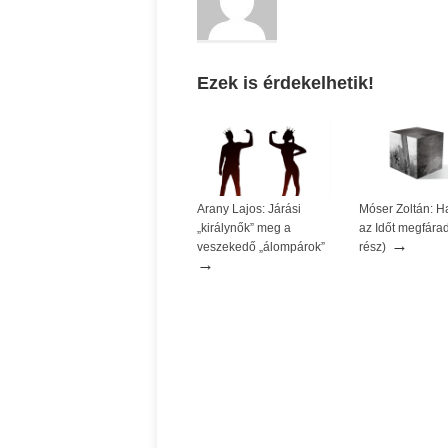
Ezek is érdekelhetik!
Arany Lajos: Járási
Móser Zoltán: H
„királynők” meg a
az Időt megfárad
→
veszekedő „álompárok”
rész)
→