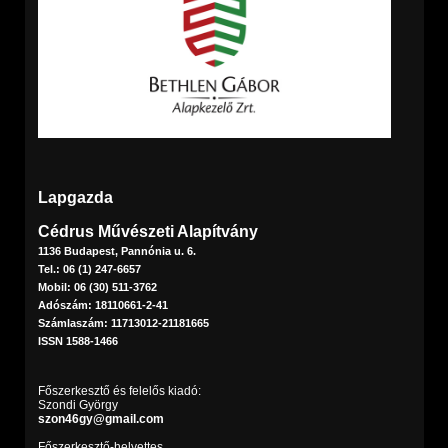
Lapgazda
Cédrus Művészeti Alapítvány
1136 Budapest, Pannónia u. 6.
Tel.: 06 (1) 247-6657
Mobil: 06 (30) 511-3762
Adószám: 18110661-2-41
Számlaszám: 11713012-21181665
ISSN 1588-1466
Főszerkesztő és felelős kiadó:
Szondi György
szon46gy@gmail.com
Főszerkesztő-helyettes