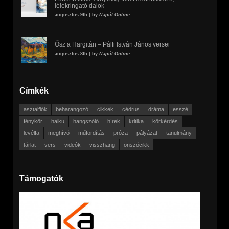
lélekringató dalok
augusztus 9th | by
Napút Online
Ősz a Hargitán – Pálfi István János versei
augusztus 8th | by
Napút Online
Címkék
asztalfiók
beharangozó
cikkek
cédrus
dráma
esszé
fénykör
haiku
hangszóló
hírek
kritika
körkérdés
levélfa
meghívó
műfordítás
próza
pályázat
tanulmány
tárlat
vers
videók
visszhang
önszócikk
Támogatók