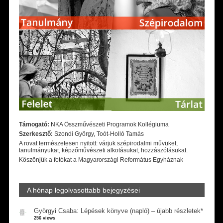
Támogató:
NKA Összművészeti Programok Kollégiuma
Szerkesztő:
Szondi György, Toót-Holló Tamás
A rovat természetesen nyitott: várjuk szépirodalmi művüket,
tanulmányukat, képzőművészeti alkotásukat, hozzászólásukat.
Köszönjük a fotókat a Magyarországi Református Egyháznak
A hónap legolvasottabb bejegyzései
Györgyi Csaba: Lépések könyve (napló) – újabb részletek*
256 views