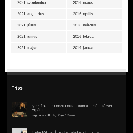
2021. szeptember
2016. május
2021. augusztus
2016. április
2021. július
2016. március
2021. június
2016. február
2021. május
2016. január
Friss
Miért írok… ? (Iancu Laura, Halmai Tamás, Tőzsér
Árpád)
augusztus 9th | by
Napút Online
Fodor Miklós: Árnyvilág felett is áthullámzó,