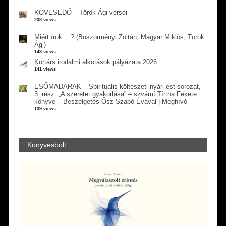
KÖVESEDŐ – Török Ági versei
238 views
Miért írok… ? (Böszörményi Zoltán, Magyar Miklós, Török
Ági)
143 views
Kortárs irodalmi alkotások pályázata 2026
141 views
ESŐMADARAK – Spirituális költészeti nyári est-sorozat,
3. rész: „A szeretet gyakorlása” – szvámí Tírtha Fekete
könyve – Beszélgetés Ősz Szabó Évával | Meghívó
139 views
Könyvesbolt