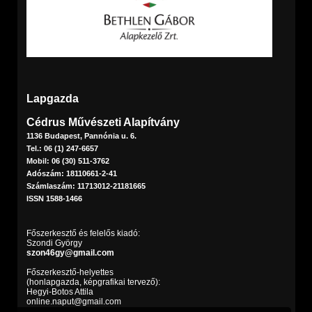
Lapgazda
Cédrus Művészeti Alapítvány
1136 Budapest, Pannónia u. 6.
Tel.: 06 (1) 247-6657
Mobil: 06 (30) 511-3762
Adószám: 18110661-2-41
Számlaszám: 11713012-21181665
ISSN 1588-1466
Főszerkesztő és felelős kiadó:
Szondi György
szon46gy@gmail.com
Főszerkesztő-helyettes
(honlapgazda, képgrafikai tervező):
Hegyi-Botos Attila
online.naput@gmail.com