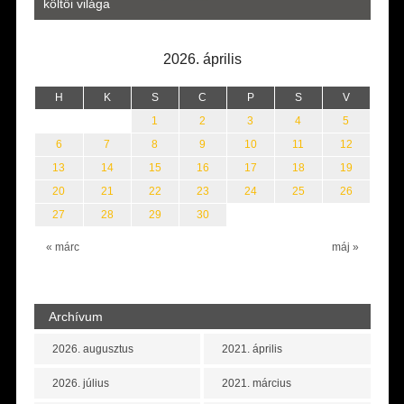
Laka
költői világa
2026. április
H
K
S
C
P
S
V
1
2
3
4
5
6
7
8
9
10
11
12
13
14
15
16
17
18
19
20
21
22
23
24
25
26
27
28
29
30
« márc
máj »
Archívum
2026. augusztus
2021. április
2026. július
2021. március