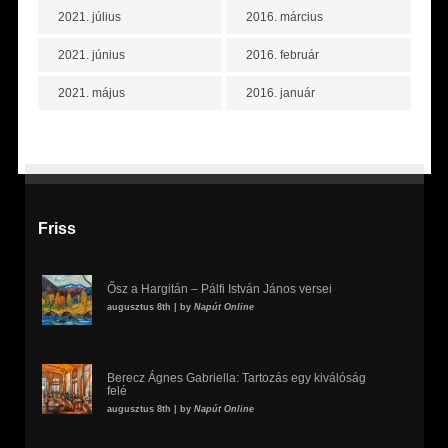
2021. július
2016. március
2021. június
2016. február
2021. május
2016. január
Friss
Ősz a Hargitán – Pálfi István János versei
augusztus 8th | by
Napút Online
Berecz Ágnes Gabriella: Tartozás egy kiválóság
felé
augusztus 8th | by
Napút Online