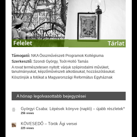
Támogató:
NKA Összművészeti Programok Kollégiuma
Szerkesztő:
Szondi György, Toót-Holló Tamás
A rovat természetesen nyitott: várjuk szépirodalmi művüket,
tanulmányukat, képzőművészeti alkotásukat, hozzászólásukat.
Köszönjük a fotókat a Magyarországi Református Egyháznak
A hónap legolvasottabb bejegyzései
Györgyi Csaba: Lépések könyve (napló) – újabb részletek*
256 views
KÖVESEDŐ – Török Ági versei
225 views