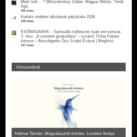
Miért írok… ? (Böszörményi Zoltán, Magyar Miklós, Török
Ági)
156 views
Kortárs irodalmi alkotások pályázata 2026
138 views
ESŐMADARAK – Spirituális költészeti nyári est-sorozat,
3. rész: „A szeretet gyakorlása” – szvámí Tírtha Fekete
könyve – Beszélgetés Ősz Szabó Évával | Meghívó
137 views
Könyvesbolt
a
Halmai Tamás: Megválaszolt érintés. Leveles Ibolya