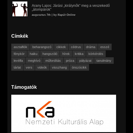
Arany Lajos: Járási „királynők” meg a veszekedő
„álompárok”
augusztus 7th | by
Napút Online
Címkék
asztalfiók
beharangozó
cikkek
cédrus
dráma
esszé
fénykör
haiku
hangszóló
hírek
kritika
körkérdés
levélfa
meghívó
műfordítás
próza
pályázat
tanulmány
tárlat
vers
videók
visszhang
önszócikk
Támogatók