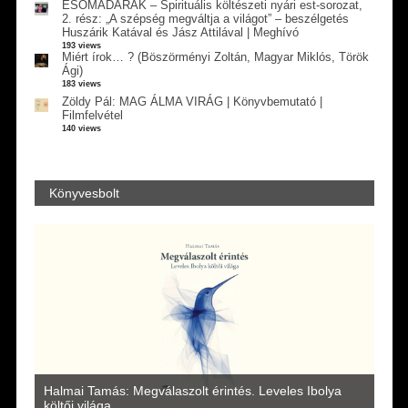
ESŐMADARAK – Spirituális költészeti nyári est-sorozat,
2. rész: „A szépség megváltja a világot” – beszélgetés
Huszárik Katával és Jász Attilával | Meghívó
193 views
Miért írok… ? (Böszörményi Zoltán, Magyar Miklós, Török
Ági)
183 views
Zöldy Pál: MAG ÁLMA VIRÁG | Könyvbemutató |
Filmfelvétel
140 views
Könyvesbolt
a
Halmai Tamás: Megválaszolt érintés. Leveles Ibolya
Laka
költői világa