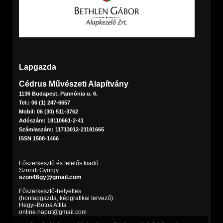
Lapgazda
Cédrus Művészeti Alapítvány
1136 Budapest, Pannónia u. 6.
Tel.: 06 (1) 247-6657
Mobil: 06 (30) 511-3762
Adószám: 18110661-2-41
Számlaszám: 11713012-21181665
ISSN 1588-1466
Főszerkesztő és felelős kiadó:
Szondi György
szon46gy@gmail.com
Főszerkesztő-helyettes
(honlapgazda, képgrafikai tervező):
Hegyi-Botos Attila
online.naput@gmail.com