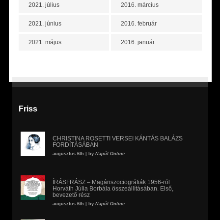
2021. július
2016. március
2021. június
2016. február
2021. május
2016. január
Friss
CHRISTINA ROSETTI VERSEI KÁNTÁS BALÁZS
FORDÍTÁSÁBAN
augusztus 6th | by
Napút Online
ÍRÁSFRÁSZ – Magánszociográfiák 1956-ról
Horváth Júlia Borbála összeállításában. Első,
bevezető rész
augusztus 6th | by
Napút Online