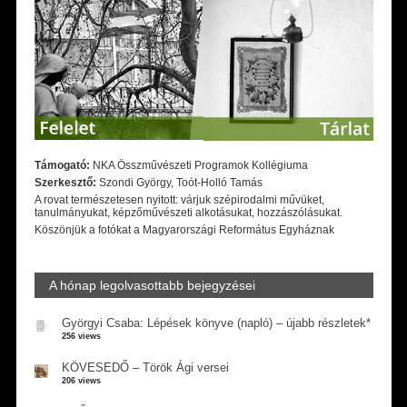
Támogató:
NKA Összművészeti Programok Kollégiuma
Szerkesztő:
Szondi György, Toót-Holló Tamás
A rovat természetesen nyitott: várjuk szépirodalmi művüket,
tanulmányukat, képzőművészeti alkotásukat, hozzászólásukat.
Köszönjük a fotókat a Magyarországi Református Egyháznak
A hónap legolvasottabb bejegyzései
Györgyi Csaba: Lépések könyve (napló) – újabb részletek*
256 views
KÖVESEDŐ – Török Ági versei
206 views