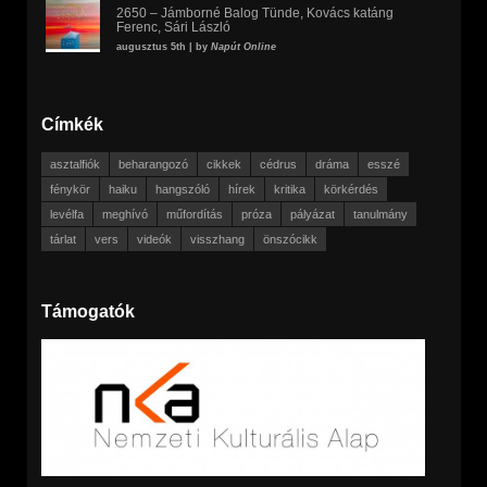
2650 – Jámborné Balog Tünde, Kovács katáng
Ferenc, Sári László
augusztus 5th | by
Napút Online
Címkék
asztalfiók
beharangozó
cikkek
cédrus
dráma
esszé
fénykör
haiku
hangszóló
hírek
kritika
körkérdés
levélfa
meghívó
műfordítás
próza
pályázat
tanulmány
tárlat
vers
videók
visszhang
önszócikk
Támogatók