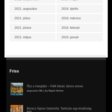
2021. augusztus
2016. április
2021. július
2016. március
2021. június
2016. február
2021. május
2016. január
Friss
Ősz a Hargitán – Pálfi István János versei
augusztus 8th | by
Napút Online
Berecz Ágnes Gabriella: Tartozás egy kiválóság
felé