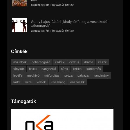
augusztus 8th | by
Napút Online
Arany Lajos: Járási „királynők” meg a veszekedő
„álompárok”
augusztus 7th | by
Napút Online
Címkék
asztalfiók
beharangozó
cikkek
cédrus
dráma
esszé
fénykör
haiku
hangszóló
hírek
kritika
körkérdés
levélfa
meghívó
műfordítás
próza
pályázat
tanulmány
tárlat
vers
videók
visszhang
önszócikk
Támogatók