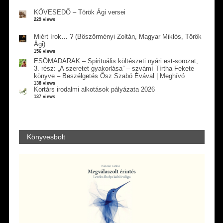
KÖVESEDŐ – Török Ági versei
229 views
Miért írok… ? (Böszörményi Zoltán, Magyar Miklós, Török
Ági)
156 views
ESŐMADARAK – Spirituális költészeti nyári est-sorozat,
3. rész: „A szeretet gyakorlása” – szvámí Tírtha Fekete
könyve – Beszélgetés Ősz Szabó Évával | Meghívó
138 views
Kortárs irodalmi alkotások pályázata 2026
137 views
Könyvesbolt