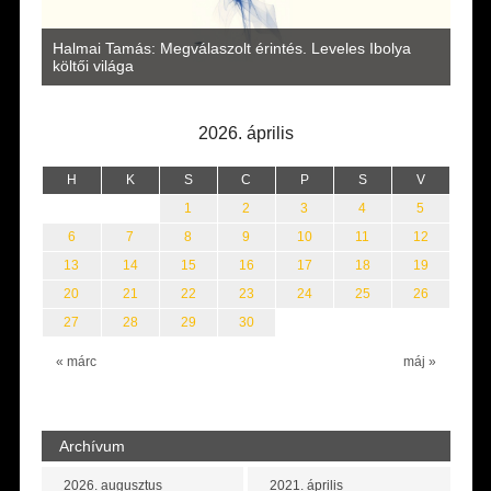
Halmai Tamás: Megválaszolt érintés. Leveles Ibolya
Lakatos 
költői világa
2026. április
H
K
S
C
P
S
V
1
2
3
4
5
6
7
8
9
10
11
12
13
14
15
16
17
18
19
20
21
22
23
24
25
26
27
28
29
30
« márc
máj »
Archívum
2026. augusztus
2021. április