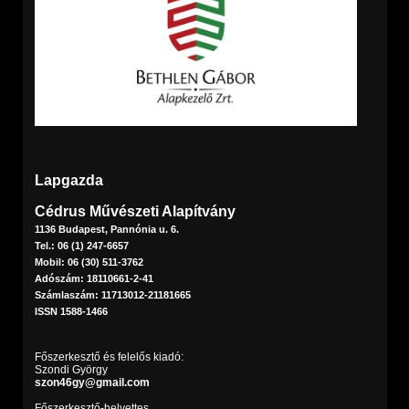
Lapgazda
Cédrus Művészeti Alapítvány
1136 Budapest, Pannónia u. 6.
Tel.: 06 (1) 247-6657
Mobil: 06 (30) 511-3762
Adószám: 18110661-2-41
Számlaszám: 11713012-21181665
ISSN 1588-1466
Főszerkesztő és felelős kiadó:
Szondi György
szon46gy@gmail.com
Főszerkesztő-helyettes