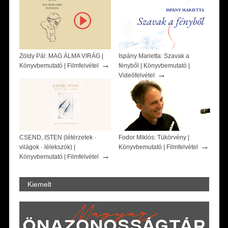
Zöldy Pál: MAG ÁLMA VIRÁG |
Ispány Marietta: Szavak a
→
Könyvbemutató | Filmfelvétel
fényből | Könyvbemutató |
→
Videófelvétel
CSEND, ISTEN (létérzetek ·
Fodor Miklós: Tükörvény |
→
világok · lélekszók) |
Könyvbemutató | Filmfelvétel
→
Könyvbemutató | Filmfelvétel
Kiemelt