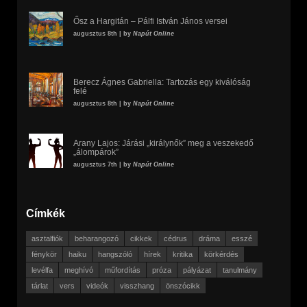
Ősz a Hargitán – Pálfi István János versei
augusztus 8th | by
Napút Online
Berecz Ágnes Gabriella: Tartozás egy kiválóság
felé
augusztus 8th | by
Napút Online
Arany Lajos: Járási „királynők” meg a veszekedő
„álompárok”
augusztus 7th | by
Napút Online
Címkék
asztalfiók
beharangozó
cikkek
cédrus
dráma
esszé
fénykör
haiku
hangszóló
hírek
kritika
körkérdés
levélfa
meghívó
műfordítás
próza
pályázat
tanulmány
tárlat
vers
videók
visszhang
önszócikk