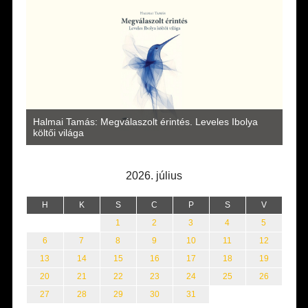
a
Halmai Tamás: Megválaszolt érintés. Leveles Ibolya
Laka
költői világa
2026. július
H
K
S
C
P
S
V
1
2
3
4
5
6
7
8
9
10
11
12
13
14
15
16
17
18
19
20
21
22
23
24
25
26
27
28
29
30
31