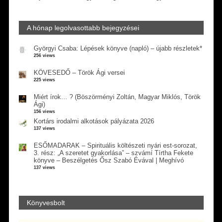
A hónap legolvasottabb bejegyzései
Györgyi Csaba: Lépések könyve (napló) – újabb részletek*
256 views
KÖVESEDŐ – Török Ági versei
225 views
Miért írok… ? (Böszörményi Zoltán, Magyar Miklós, Török
Ági)
156 views
Kortárs irodalmi alkotások pályázata 2026
137 views
ESŐMADARAK – Spirituális költészeti nyári est-sorozat,
3. rész: „A szeretet gyakorlása” – szvámí Tírtha Fekete
könyve – Beszélgetés Ősz Szabó Évával | Meghívó
137 views
Könyvesbolt