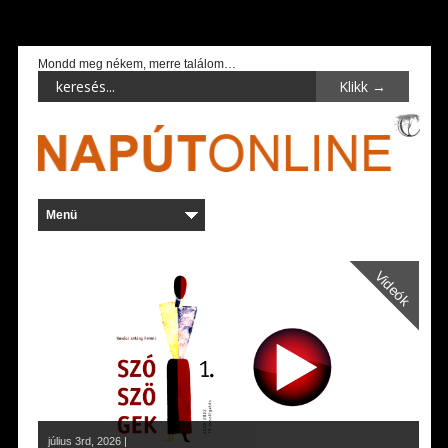
Mondd meg nékem, merre találom…
Videók
július 3rd, 2026 |