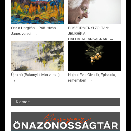
Ősz a Hargitán – Pálfi István
BÖSZÖRMÉNYI ZOLTÁN:
→
János versei
JELIGÉK A
→
HALHATATLANSÁGNAK
Újra hó (Bakonyi István versei)
Hajnal Éva: Olvadó, Episztola,
→
→
reményben
Kiemelt