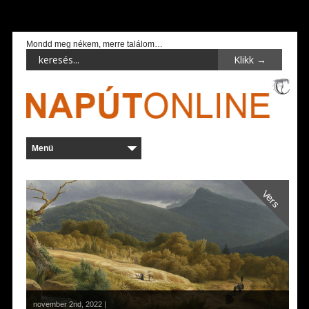
Mondd meg nékem, merre találom…
Vers
november 2nd, 2022 |