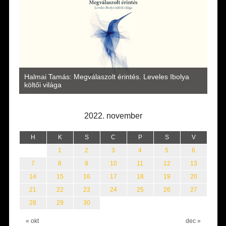
a
Halmai Tamás: Megválaszolt érintés. Leveles Ibolya
Laka
költői világa
2022. november
H
K
S
C
P
S
V
1
2
3
4
5
6
7
8
9
10
11
12
13
14
15
16
17
18
19
20
21
22
23
24
25
26
27
28
29
30
« okt
dec »