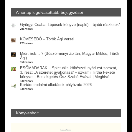
A hónap legolvasottabb bejegyzései
Györgyi Csaba: Lépések könyve (napló) – újabb részletek*
256 views
KÖVESEDŐ – Török Ági versei
229 views
Miért írok… ? (Böszörményi Zoltán, Magyar Miklós, Török
Ági)
156 views
ESŐMADARAK – Spirituális költészeti nyári est-sorozat,
3. rész: „A szeretet gyakorlása” – szvámí Tírtha Fekete
könyve – Beszélgetés Ősz Szabó Évával | Meghívó
139 views
Kortárs irodalmi alkotások pályázata 2026
138 views
Könyvesbolt