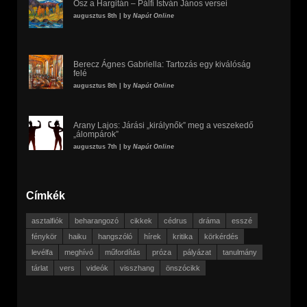
Ősz a Hargitán – Pálfi István János versei
augusztus 8th | by
Napút Online
Berecz Ágnes Gabriella: Tartozás egy kiválóság
felé
augusztus 8th | by
Napút Online
Arany Lajos: Járási „királynők” meg a veszekedő
„álompárok”
augusztus 7th | by
Napút Online
Címkék
asztalfiók
beharangozó
cikkek
cédrus
dráma
esszé
fénykör
haiku
hangszóló
hírek
kritika
körkérdés
levélfa
meghívó
műfordítás
próza
pályázat
tanulmány
tárlat
vers
videók
visszhang
önszócikk