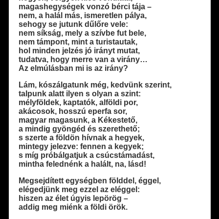
magashegységek vonzó bérci tája –
nem, a halál más, ismeretlen pálya,
sehogy se jutunk dűlőre vele:
nem síkság, mely a szívbe fut bele,
nem támpont, mint a turistautak,
hol minden jelzés jó irányt mutat,
tudatva, hogy merre van a virány…
Az elmúlásban mi is az irány?
Lám, kószálgatunk még, kedvünk szerint,
talpunk alatt ilyen s olyan a szint:
mélyföldek, kaptatók, alföldi por,
akácosok, hosszú eperfa sor,
magyar magasunk, a Kékestető,
a mindig gyöngéd és szerethető;
s szerte a földön hívnak a hegyek,
mintegy jelezve: fennen a kegyek;
s míg próbálgatjuk a csúcstámadást,
mintha felednénk a halált, na, lásd!
Megsejdített egységben földdel, éggel,
elégedjünk meg ezzel az eléggel:
hiszen az élet úgyis lepörög –
addig meg miénk a földi örök.