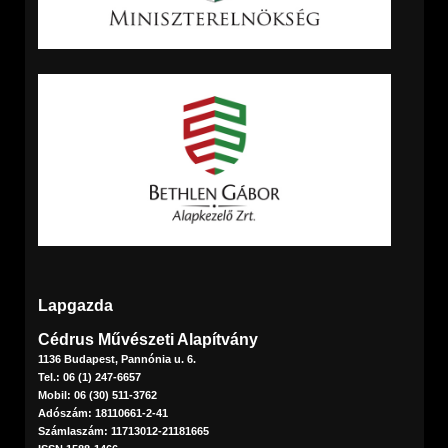
Lapgazda
Cédrus Művészeti Alapítvány
1136 Budapest, Pannónia u. 6.
Tel.: 06 (1) 247-6657
Mobil: 06 (30) 511-3762
Adószám: 18110661-2-41
Számlaszám: 11713012-21181665