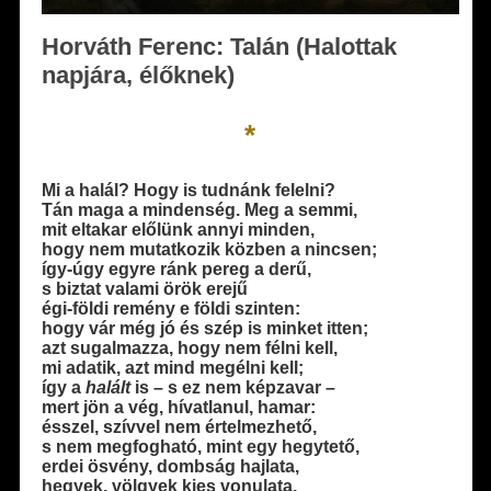
Horváth Ferenc: Talán (Halottak
napjára, élőknek)
*
Mi a halál? Hogy is tudnánk felelni?
Tán maga a mindenség. Meg a semmi,
mit eltakar előlünk annyi minden,
hogy nem mutatkozik közben a nincsen;
így-úgy egyre ránk pereg a derű,
s biztat valami örök erejű
égi-földi remény e földi szinten:
hogy vár még jó és szép is minket itten;
azt sugalmazza, hogy nem félni kell,
mi adatik, azt mind megélni kell;
így a
halált
is – s ez nem képzavar –
mert jön a vég, hívatlanul, hamar:
ésszel, szívvel nem értelmezhető,
s nem megfogható, mint egy hegytető,
erdei ösvény, dombság hajlata,
hegyek, völgyek kies vonulata,