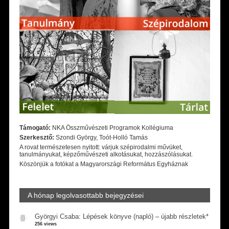
Támogató:
NKA Összművészeti Programok Kollégiuma
Szerkesztő:
Szondi György, Toót-Holló Tamás
A rovat természetesen nyitott: várjuk szépirodalmi művüket,
tanulmányukat, képzőművészeti alkotásukat, hozzászólásukat.
Köszönjük a fotókat a Magyarországi Református Egyháznak
A hónap legolvasottabb bejegyzései
Györgyi Csaba: Lépések könyve (napló) – újabb részletek*
256 views