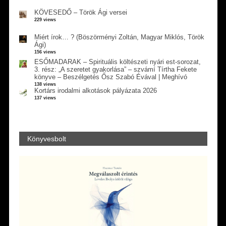
KÖVESEDŐ – Török Ági versei
229 views
Miért írok… ? (Böszörményi Zoltán, Magyar Miklós, Török
Ági)
156 views
ESŐMADARAK – Spirituális költészeti nyári est-sorozat,
3. rész: „A szeretet gyakorlása” – szvámí Tírtha Fekete
könyve – Beszélgetés Ősz Szabó Évával | Meghívó
138 views
Kortárs irodalmi alkotások pályázata 2026
137 views
Könyvesbolt