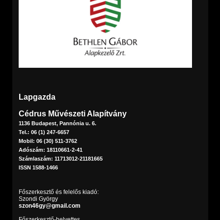
Lapgazda
Cédrus Művészeti Alapítvány
1136 Budapest, Pannónia u. 6.
Tel.: 06 (1) 247-6657
Mobil: 06 (30) 511-3762
Adószám: 18110661-2-41
Számlaszám: 11713012-21181665
ISSN 1588-1466
Főszerkesztő és felelős kiadó:
Szondi György
szon46gy@gmail.com
Főszerkesztő-helyettes