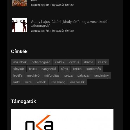
augusztus 8th | by
Napút Online
Arany Lajos: Járási „királynők” meg a veszekedő
„álompárok”
augusztus 7th | by
Napút Online
Címkék
asztalfiók
beharangozó
cikkek
cédrus
dráma
esszé
fénykör
haiku
hangszóló
hírek
kritika
körkérdés
levélfa
meghívó
műfordítás
próza
pályázat
tanulmány
tárlat
vers
videók
visszhang
önszócikk
Támogatók