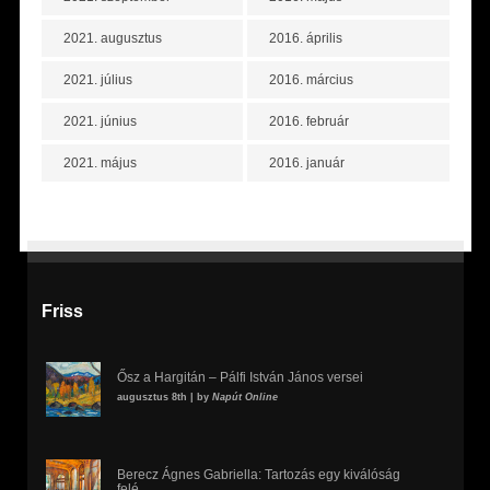
2021. augusztus
2016. április
2021. július
2016. március
2021. június
2016. február
2021. május
2016. január
Friss
Ősz a Hargitán – Pálfi István János versei
augusztus 8th | by
Napút Online
Berecz Ágnes Gabriella: Tartozás egy kiválóság
felé