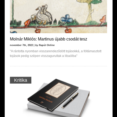
Molnár Miklós: Martinus újabb csodát tesz
november 7th, 2022 |
by Napút Online
"A rántotta nyomban visszarendeződött tojásokká, a föltámasztott
tojások pedig szépen visszagurultak a libaólba"
Kritika