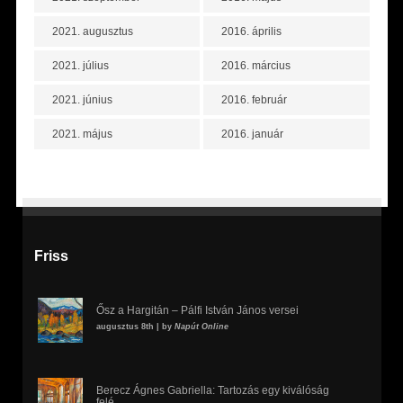
2021. augusztus
2016. április
2021. július
2016. március
2021. június
2016. február
2021. május
2016. január
Friss
Ősz a Hargitán – Pálfi István János versei
augusztus 8th | by
Napút Online
Berecz Ágnes Gabriella: Tartozás egy kiválóság
felé