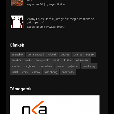
augusztus 8th | by
Napút Online
Arany Lajos: Járási „királynők” meg a veszekedő
„álompárok”
augusztus 7th | by
Napút Online
Címkék
asztalfiók
beharangozó
cikkek
cédrus
dráma
esszé
fénykör
haiku
hangszóló
hírek
kritika
körkérdés
levélfa
meghívó
műfordítás
próza
pályázat
tanulmány
tárlat
vers
videók
visszhang
önszócikk
Támogatók