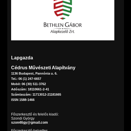
Lapgazda
Cédrus Művészeti Alapítvány
1136 Budapest, Pannónia u. 6.
Tel.: 06 (1) 247-6657
Mobil: 06 (30) 511-3762
Adószám: 18110661-2-41
Számlaszám: 11713012-21181665
ISSN 1588-1466
Főszerkesztő és felelős kiadó:
Szondi György
szon46gy@gmail.com
Főszerkesztő-helyettes