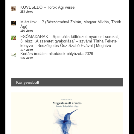
KÖVESEDŐ – Török Ági versei
213 views
Miért írok… ? (Böszörményi Zoltán, Magyar Miklós, Török
Ági)
156 views
ESŐMADARAK – Spirituális költészeti nyári est-sorozat,
3. rész: „A szeretet gyakorlása” – szvámí Tírtha Fekete
könyve – Beszélgetés Ősz Szabó Évával | Meghívó
137 views
Kortárs irodalmi alkotások pályázata 2026
136 views
Könyvesbolt