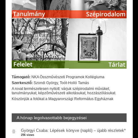
Támogató:
NKA Összművészeti Programok Kollégiuma
Szerkesztő:
Szondi György, Toót-Holló Tamás
A rovat természetesen nyitott: várjuk szépirodalmi művüket,
tanulmányukat, képzőművészeti alkotásukat, hozzászólásukat.
Köszönjük a fotókat a Magyarországi Református Egyháznak
A hónap legolvasottabb bejegyzései
Györgyi Csaba: Lépések könyve (napló) – újabb részletek*
256 views