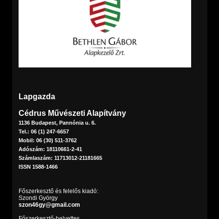
Lapgazda
Cédrus Művészeti Alapítvány
1136 Budapest, Pannónia u. 6.
Tel.: 06 (1) 247-6657
Mobil: 06 (30) 511-3762
Adószám: 18110661-2-41
Számlaszám: 11713012-21181665
ISSN 1588-1466
Főszerkesztő és felelős kiadó:
Szondi György
szon46gy@gmail.com
Főszerkesztő-helyettes