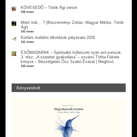
KÖVESEDŐ – Török Ági versei
238 views
Miért írok… ? (Böszörményi Zoltán, Magyar Miklós, Török
Ági)
143 views
Kortárs irodalmi alkotások pályázata 2026
141 views
ESŐMADARAK – Spirituális költészeti nyári est-sorozat,
3. rész: „A szeretet gyakorlása” – szvámí Tírtha Fekete
könyve – Beszélgetés Ősz Szabó Évával | Meghívó
139 views
Könyvesbolt