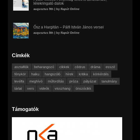
lélekringató dalok
augusztus 9th | by
Napút Online
Ősz a Hargitán – Pálfi István János versei
augusztus 8th | by
Napút Online
Címkék
asztalfiók
beharangozó
cikkek
cédrus
dráma
esszé
fénykör
haiku
hangszóló
hírek
kritika
körkérdés
levélfa
meghívó
műfordítás
próza
pályázat
tanulmány
tárlat
vers
videók
visszhang
önszócikk
Támogatók