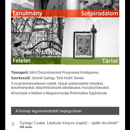
Támogató:
NKA Összművészeti Programok Kollégiuma
Szerkesztő:
Szondi György, Toót-Holló Tamás
A rovat természetesen nyitott: várjuk szépirodalmi művüket,
tanulmányukat, képzőművészeti alkotásukat, hozzászólásukat.
Köszönjük a fotókat a Magyarországi Református Egyháznak
A hónap legolvasottabb bejegyzései
Györgyi Csaba: Lépések könyve (napló) – újabb részletek*
256 views