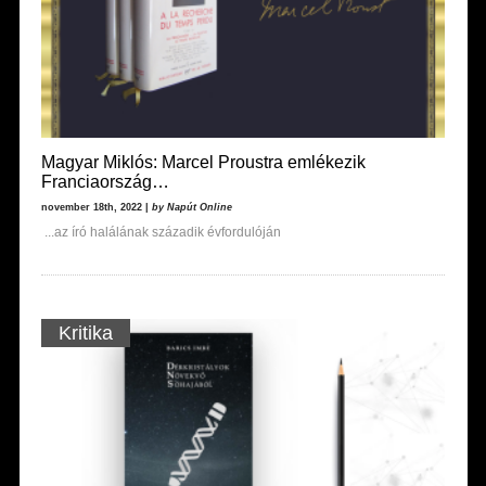
Magyar Miklós: Marcel Proustra emlékezik
Franciaország…
november 18th, 2022 |
by Napút Online
...az író halálának századik évfordulóján
Kritika