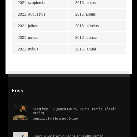
2021. szeptember
2016. május
2021. augusztus
2016. április
2021. július
2016. március
2021. június
2016. február
2021. május
2016. január
Friss
Miért írok… ? (Iancu Laura, Halmai Tamás, Tőzsér
Árpád)
augusztus 9th | by
Napút Online
Fodor Miklós: Árnyvilág felett is áthullámzó,