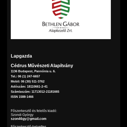
Lapgazda
Cédrus Művészeti Alapítvány
1136 Budapest, Pannónia u. 6.
Tel.: 06 (1) 247-6657
Mobil: 06 (30) 511-3762
Adószám: 18110661-2-41
Számlaszám: 11713012-21181665
ISSN 1588-1466
Főszerkesztő és felelős kiadó:
Szondi György
szon46gy@gmail.com
Főszerkesztő-helyettes