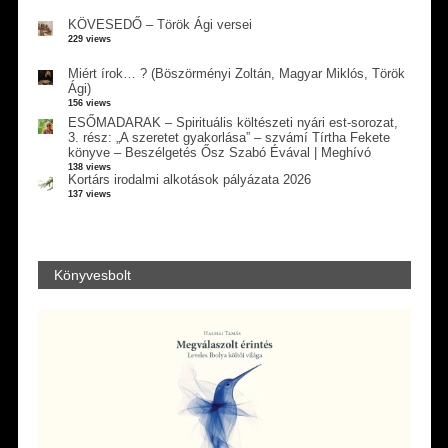
KÖVESEDŐ – Török Ági versei
229 views
Miért írok… ? (Böszörményi Zoltán, Magyar Miklós, Török
Ági)
156 views
ESŐMADARAK – Spirituális költészeti nyári est-sorozat,
3. rész: „A szeretet gyakorlása” – szvámí Tírtha Fekete
könyve – Beszélgetés Ősz Szabó Évával | Meghívó
138 views
Kortárs irodalmi alkotások pályázata 2026
137 views
Könyvesbolt