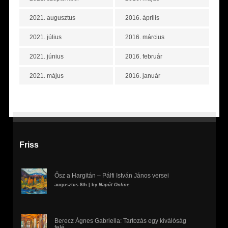
2021. augusztus
2016. április
2021. július
2016. március
2021. június
2016. február
2021. május
2016. január
Friss
Ősz a Hargitán – Pálfi István János versei
augusztus 8th | by
Napút Online
Berecz Ágnes Gabriella: Tartozás egy kiválóság
felé