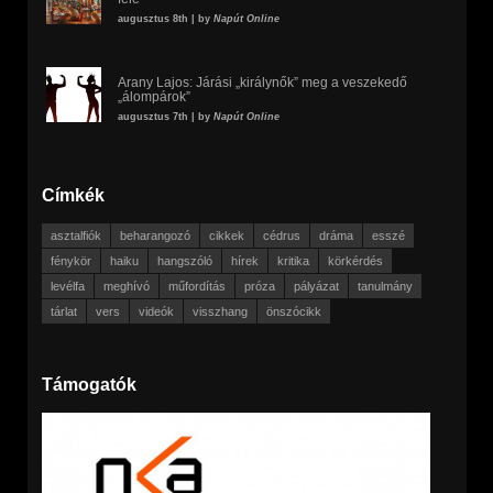
augusztus 8th | by
Napút Online
Arany Lajos: Járási „királynők” meg a veszekedő
„álompárok”
augusztus 7th | by
Napút Online
Címkék
asztalfiók
beharangozó
cikkek
cédrus
dráma
esszé
fénykör
haiku
hangszóló
hírek
kritika
körkérdés
levélfa
meghívó
műfordítás
próza
pályázat
tanulmány
tárlat
vers
videók
visszhang
önszócikk
Támogatók