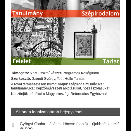
Támogató:
NKA Összművészeti Programok Kollégiuma
Szerkesztő:
Szondi György, Toót-Holló Tamás
A rovat természetesen nyitott: várjuk szépirodalmi művüket,
tanulmányukat, képzőművészeti alkotásukat, hozzászólásukat.
Köszönjük a fotókat a Magyarországi Református Egyháznak
A hónap legolvasottabb bejegyzései
Györgyi Csaba: Lépések könyve (napló) – újabb részletek*
256 views