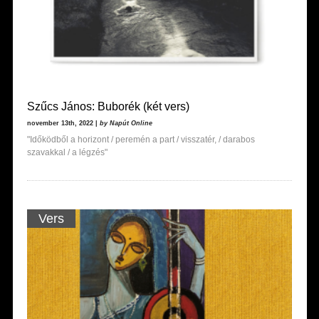
Szűcs János: Buborék (két vers)
november 13th, 2022 |
by Napút Online
"Időködből a horizont / peremén a part / visszatér, / darabos
szavakkal / a légzés"
Vers