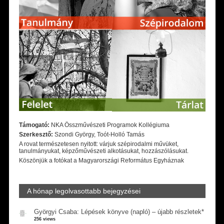
Támogató:
NKA Összművészeti Programok Kollégiuma
Szerkesztő:
Szondi György, Toót-Holló Tamás
A rovat természetesen nyitott: várjuk szépirodalmi művüket,
tanulmányukat, képzőművészeti alkotásukat, hozzászólásukat.
Köszönjük a fotókat a Magyarországi Református Egyháznak
A hónap legolvasottabb bejegyzései
Györgyi Csaba: Lépések könyve (napló) – újabb részletek*
256 views