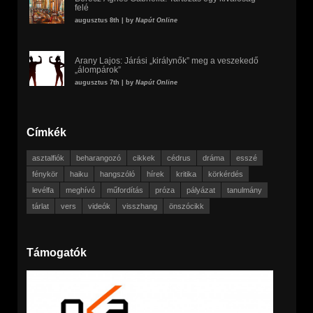
felé
augusztus 8th | by
Napút Online
Arany Lajos: Járási „királynők” meg a veszekedő
„álompárok”
augusztus 7th | by
Napút Online
Címkék
asztalfiók
beharangozó
cikkek
cédrus
dráma
esszé
fénykör
haiku
hangszóló
hírek
kritika
körkérdés
levélfa
meghívó
műfordítás
próza
pályázat
tanulmány
tárlat
vers
videók
visszhang
önszócikk
Támogatók