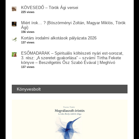
KÖVESEDŐ – Török Ági versei
225 views
Miért írok… ? (Böszörményi Zoltán, Magyar Miklós, Török
Ági)
156 views
Kortárs irodalmi alkotások pályázata 2026
137 views
ESŐMADARAK – Spirituális költészeti nyári est-sorozat,
3. rész: „A szeretet gyakorlása” – szvámí Tírtha Fekete
könyve – Beszélgetés Ősz Szabó Évával | Meghívó
137 views
Könyvesbolt