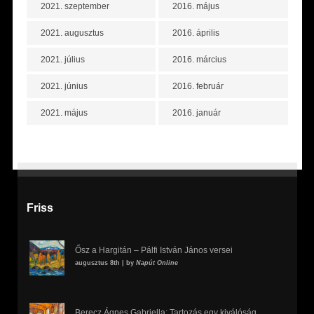
2021. szeptember
2016. május
2021. augusztus
2016. április
2021. július
2016. március
2021. június
2016. február
2021. május
2016. január
Friss
Ősz a Hargitán – Pálfi István János versei
augusztus 8th | by
Napút Online
Berecz Ágnes Gabriella: Tartozás egy kiválóság