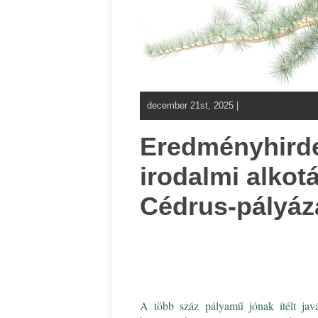
december 21st, 2025 |
Eredményhirde
irodalmi alkot
Cédrus-pályáz
A több száz pályamű jónak ítélt javá