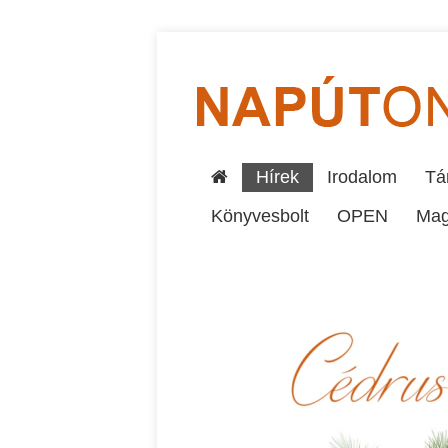
Hírek
Irodalom
Tár
Könyvesbolt
OPEN
Mag