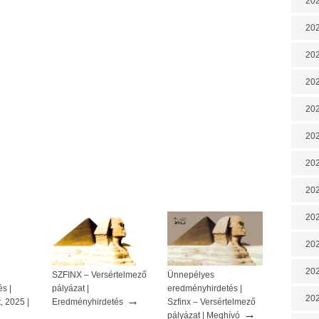
202
202
202
202
202
202
202
20
20
202
202
SZFINX – Versértelmező
Ünnepélyes
s |
pályázat |
eredményhirdetés |
202
→
, 2025 |
Eredményhirdetés
Szfinx – Versértelmező
→
pályázat | Meghívó