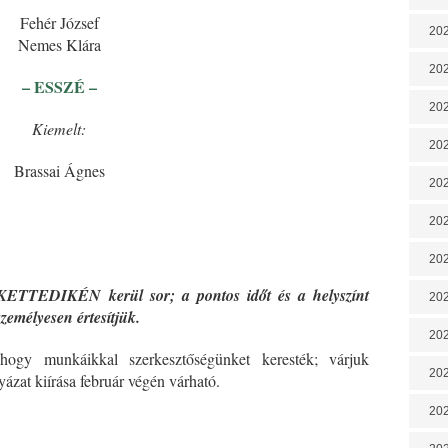
Fehér József
202
Nemes Klára
202
– ESSZÉ –
202
Kiemelt:
202
Brassai Ágnes
202
*
202
20
TTEDIKÉN kerül sor; a pontos időt és a helyszínt
20
zemélyesen értesítjük.
202
hogy munkáikkal szerkesztőségünket keresték; várjuk
202
yázat kiírása február végén várható.
202
*