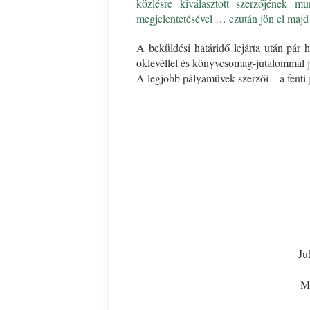
közlésre kiválasztott szerzőjének
megjelentetésével
… ezután jön el majd s
A beküldési határidő lejárta után pár h
oklevéllel és könyvcsomag-jutalommal 
A legjobb pályaművek szerzői – a fenti
Ju
M