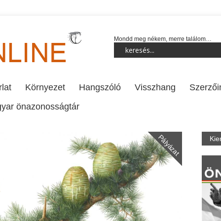
Mondd meg nékem, merre találom…
lat
Környezet
Hangszóló
Visszhang
Szerzői
yar önazonosságtár
Pályázat
Kie