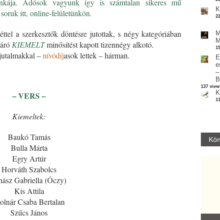
 munkája. Adósok vagyunk így is számtalan
sikeres
mű
K
oruk itt, online-felületünkön.
2
éttel a szerkesztők döntésre jutottak, s négy kategóriában
M
M
járó
KIEMELT
minősítést kapott tizennégy alkotó.
1
 jutalmakkal –
nívódíj
asok lettek – hárman.
E
e
–
*
B
137 view
K
– VERS –
1
Kiemeltek:
Baukó Tamás
Kön
Bulla Márta
Egry Artúr
Horváth Szabolcs
hász Gabriella (Óczy)
Kis Attila
olnár Csaba Bertalan
Szűcs János
Parvathy Baul: A NAGY LELKEK DALAI.