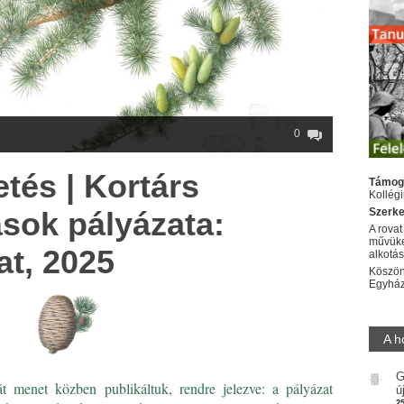
0
tés | Kortárs
Támog
Kollég
ások pályázata:
Szerke
A rovat
művüke
at, 2025
alkotá
Köszön
Egyhá
A h
G
t menet közben publikáltuk, rendre jelezve: a pályázat
ú
2