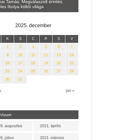
Lakatos Fleisz Katalin: Vasár
ai Tamás: Megválaszolt érintés.
Sárszegen
les Ibolya költői világa
2025. december
K
S
C
P
S
V
2
3
4
5
6
7
9
10
11
12
13
14
16
17
18
19
20
21
23
24
25
26
27
28
30
31
v
jan »
hívum
6. augusztus
2021. április
6. július
2021. március