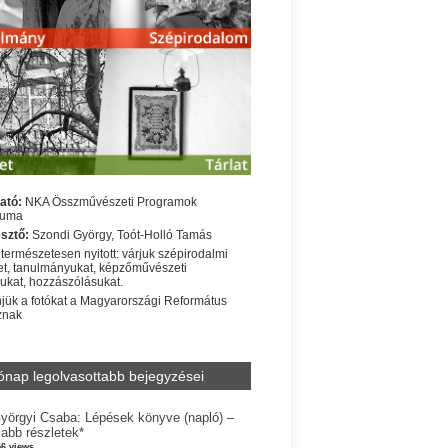
ató:
NKA Összművészeti Programok
iuma
sztő:
Szondi György, Toót-Holló Tamás
 természetesen nyitott: várjuk szépirodalmi
t, tanulmányukat, képzőművészeti
sukat, hozzászólásukat.
jük a fotókat a Magyarországi Református
znak
ónap legolvasottabb bejegyzései
yörgyi Csaba: Lépések könyve (napló) –
jabb részletek*
56 views