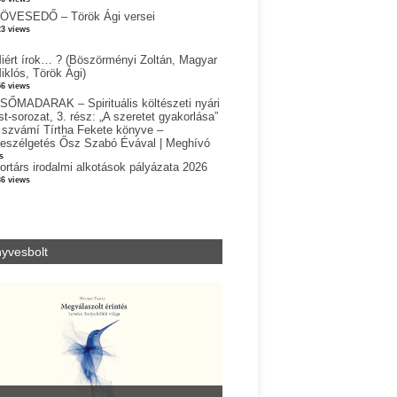
ÖVESEDŐ – Török Ági versei
23 views
iért írok… ? (Böszörményi Zoltán, Magyar
iklós, Török Ági)
56 views
SŐMADARAK – Spirituális költészeti nyári
st-sorozat, 3. rész: „A szeretet gyakorlása”
 szvámí Tírtha Fekete könyve –
eszélgetés Ősz Szabó Évával | Meghívó
s
ortárs irodalmi alkotások pályázata 2026
36 views
yvesbolt