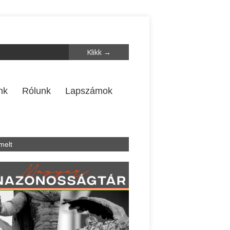
nk
Rólunk
Lapszámok
melt