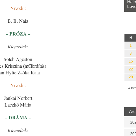
Bevezetés a bául ösvénybe (Fordította:
Halm
Rideg Zsófia)
Leve
Nívódíj:
lauz
B. B. Nala
– PRÓZA –
H
Kiemeltek:
1
8
Sölch Ágoston
15
s Krisztina (műfordítás)
22
an Hyfte Zsóka Kata
29
Nívódíj:
« no
Jankai Norbert
Laczkó Mária
Arc
– DRÁMA –
202
Kiemeltek:
202