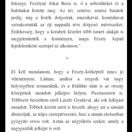
felesége, Fesztyné Jókai Róza is, ő a sebesülteket és a
halottakat festette meg. Az író, színész, zenész barátok
pedig, míg a festők dolgoztak, muzsikával, komédiával
szórakoztatták az éjt nappallá téve dolgozó művészeket.
Érdekesség, hogy a korabeli közélet több ismert alakját is
megjelenítették a festményen, maga Feszty Árpád
fejedelemként szerepel az alkotáson.”
*
El kell mondanom, hogy a Feszty-körképről nincs jó
véleményem. Láttam, amikor a szegedi vár nagy
helységében restaurálták, és a felállítás után is az ország
közepének mondott jelképes helyen, Pusztaszeren is.
Többször beszéltem erről László Gyulával, aki sok kifogást
mondott. Többek között arról is beszélt, ahogy azt a sámánt
ábrázolják, az teljes szereptévesztés, hisz a sámán elsősorban
gyógyító orvos volt. Aztán az négyökrös szekér, amely a
nagygazdák jelképe is volt.