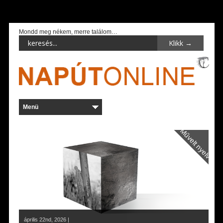
Mondd meg nékem, merre találom…
Művelt nyelv
április 22nd, 2026 |