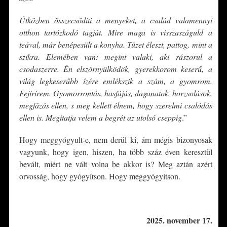
Útközben összecsődíti a menyeket, a család valamennyi
otthon tartózkodó tagját. Mire maga is visszaszáguld a
teával, már benépesült a konyha. Tüzet éleszt, pattog, mint a
szikra. Elemében van: megint valaki, aki rászorul a
csodaszerre. Én elszörnyülködök, gyerekkorom keserű, a
világ legkeserűbb ízére emlékszik a szám, a gyomrom.
Fejírírem. Gyomorrontás, hasfájás, daganatok, horzsolások,
megfázás ellen, s meg kellett élnem, hogy szerelmi csalódás
ellen is. Megitatja velem a begrét az utolsó cseppig
.”
Hogy meggyógyult-e, nem derül ki, ám mégis bizonyosak
vagyunk, hogy igen, hiszen, ha több száz éven keresztül
bevált, miért ne vált volna be akkor is? Meg aztán azért
orvosság, hogy gyógyítson. Hogy meggyógyítson.
*
2025. november 17.