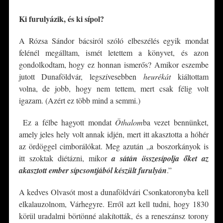
Ki furulyázik, és ki sípol?
A Rózsa Sándor bácsiról szóló elbeszélés egyik mondat
felénél megálltam, ismét letettem a könyvet, és azon
gondolkodtam, hogy ez honnan ismerős? Amikor eszembe
jutott Dunaföldvár, legszívesebben
heurékát
kiáltottam
volna, de jobb, hogy nem tettem, mert csak félig volt
igazam. (Azért ez több mind a semmi.)
Ez a félbe hagyott mondat
Öthalom
ba vezet bennünket,
amely jeles hely volt annak idjén, mert itt akasztotta a hóhér
az ördöggel cimborálókat. Meg azután „a boszorkányok is
itt szoktak diétázni, mikor
a sátán összesípolja őket az
akasztott ember sípcsontjából készült furulyán
.”
A kedves Olvasót most a dunaföldvári Csonkatoronyba kell
elkalauzolnom, Várhegyre. Erről azt kell tudni, hogy 1830
körül uradalmi börtönné alakították, és a reneszánsz torony