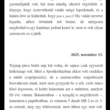
gyermekjáték volt, bár nem mindig sikerrel végződött. A
lényege, hogy észrevétlenül valaki mögé lopództunk, és a
hátára ütve az kiáltottuk, hogy
pacs, pacs
! Ha valaki nevetve
fogadta, akkor örömünk telt benne, de mérgesen
megfordulva egy hatalmas pofont kenet le, nem is volt olyan
szerencsés ez a játék.
*
2025. november 13.
Tegnap piros betűs nap lett volna, de sajnos csak egyszerű
hétköznap volt. Mert a Sportkórházban ekkor volt esedékes
a műtét (csipőprozéis), de a szerencsétlen szájsebészeti
beavatkozás miatt, mert nem gyógyult be a seb, ezért nincs
felső fogsorom, el kellet halasztani azt a műtétem, amelyre
fél éve vártam. Bánatomban – a nyugdíj is megérkezett –,
lementem a papírboltban, és vettetem 5 darab HB 2-es és 3-
as ceruzát, meg egy töltőceruzát, mert itthon egy sem volt.