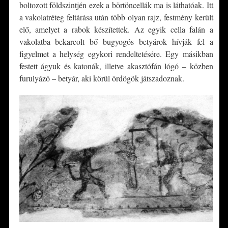
boltozott földszintjén ezek a börtöncellák ma is láthatóak. Itt
a vakolatréteg feltárása után több olyan rajz, festmény került
elő, amelyet a rabok készítettek. Az egyik cella falán a
vakolatba bekarcolt bő bugyogós betyárok hívják fel a
figyelmet a helység egykori rendeltetésére. Egy másikban
festett ágyuk és katonák, illetve akasztófán lógó – közben
furulyázó – betyár, aki körül ördögök játszadoznak.