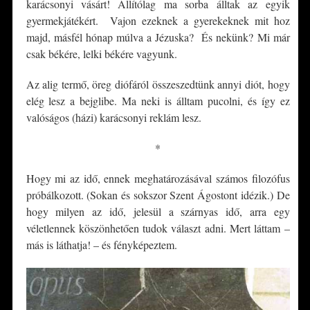
karácsonyi vásárt! Állítólag ma sorba álltak az egyik
gyermekjátékért. Vajon ezeknek a gyerekeknek mit hoz
majd, másfél hónap múlva a Jézuska? És nekünk? Mi már
csak békére, lelki békére vagyunk.
Az alig termő, öreg diófáról összeszedtünk annyi diót, hogy
elég lesz a bejglibe. Ma neki is álltam pucolni, és így ez
valóságos (házi) karácsonyi reklám lesz.
*
Hogy mi az idő, ennek meghatározásával számos filozófus
próbálkozott. (Sokan és sokszor Szent Ágostont idézik.) De
hogy milyen az idő, jelesül a szárnyas idő, arra egy
véletlennek köszönhetően tudok választ adni. Mert láttam –
más is láthatja! – és fényképeztem.