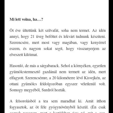
*
Mi lett volna, ha…?
Öt éve ültettünk két szilvafát, soha nem termet. Az idén
annyi, hogy 21 üveg befőttet és lekvárt tudnunk készíteni.
Szerencsére, mert most vagy magában, vagy kenyérrel
eszem, és nagyon sokat segít, hogy visszanyerjem az
elveszett kilóimat.
Hasonló, de más a sárgabarack. Sehol a környéken, egyetlen
gyümölcstermesztő gazdánál nem termett az idén, mert
elfagyott. Szerencsémre, a 20 kilométerre lévő Kisvejkén, az
ottani gyümölcs feldolgozóban egyszer véletlenül volt.
Somogy megyéből, Surdról hozták.
A felsorolásból a tea sem maradhat ki. Amit itthon
fogyasztok, az öt féle gyógynövényből készül. (Én csak
gaznak nevezem, mert a kertjükben úgy nő, mit a gaz,