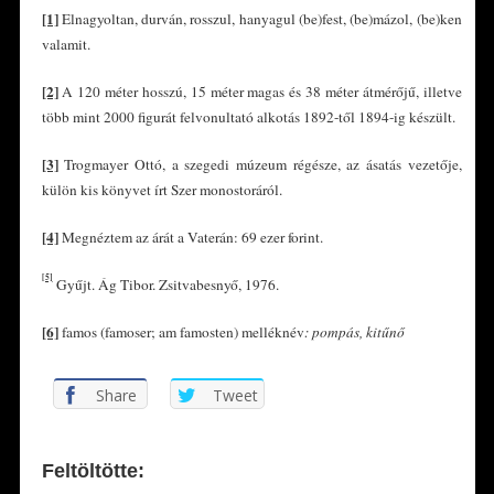
[1]
Elnagyoltan, durván, rosszul, hanyagul (be)fest, (be)mázol, (be)ken
valamit.
[2]
A 120 méter hosszú, 15 méter magas és 38 méter átmérőjű, illetve
több mint 2000 figurát felvonultató alkotás 1892-től 1894-ig készült.
[3]
Trogmayer Ottó, a szegedi múzeum régésze, az ásatás vezetője,
külön kis könyvet írt Szer monostoráról.
[4]
Megnéztem az árát a Vaterán: 69 ezer forint.
[5]
Gyűjt. Ág Tibor. Zsitvabesnyő, 1976.
[6]
famos (famoser; am famosten) melléknév
: pompás, kitűnő
Share
Tweet
Feltöltötte: