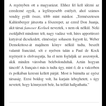
A regényben ott a magyarázat. Ehhez fel kell idézni az
ezredezné egyik, a legfényesebb estélyét, ahol számos
vendég gyűlt össze, több mint máskor. „Természetesen
Kahlenberger játszotta a főszerepet, az ezred Don Juanja,
akit társai
famoser Kerlnek
neveztek, s nem ok nélkül. Neki
zsoldjából mindenre telt, nagy vadász volt, híres apportírozó
kutyával dicsekedett, elméssége sohasem fogyott ki, Weber
Demokritosz-át majdnem könyv nélkül tudta, beszélt
valamit franciául, sőt e nyelven talán a Paul de Kock
regényeit is elolvasgatja, ha el nem foglalják az asszonyok,
akik minden városban belebolondultak. Aztán hogyan
táncolt! A français-t más is tudta úgy, mint ő, de a valcerben
és polkában keresni kellett párját. Most is bámulta az egész
társaság. Erzsi boldog volt, ha karjain lebeghetett, s úgy
nevetett, hogy könnyezett bele, ha tréfáit hallgathatta.”
*