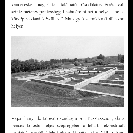
kendereskei magaslaton található. Csodálatos érzés volt
szinte méteres pontossággal behatárolni azt a helyet, ahol a
körkép vázlatai készültek.” Ma egy kis emlékmű áll azon
helyen.
Vajon hány ide látogató vendég a volt Pusztaszeren, aki a
bencés kolostor teljes szépségében a feltárt, rekonstruált
romjainál megállt? Mert akkor láthatta azt a XIII. század