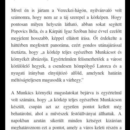
Mivel én is jártam a Vereckei-hágón, nyilvánvaló volt
számomra, hogy nem az a táj szerepel a körképen. Hogy
pontosan milyen helyszín látható, abban sokat segített
Popovics Béla, és a Kárpáti Igaz Szóban húsz évvel ezelőtt
megjelent hosszabb, képpel ellátott írása. Őt érdekelte a
háttérben megfestett panoráma, ezért gondos utánajárással
tisztázta, hogy „a körkép teljes egészében Munkácsot és
környékét ábrázolja. Egyértelműen felismerhetőek a várost
körülölelő hegyek, a csendesen hömpölygő Latorca és a
nyugati irányban elnyújtózó alföld, amelynek határán
méltóságteljesen magasodik a várhegy.”
A Munkács környéki magaslatokat bejárva is egyértelmű
volt számára, hogy „a körkép teljes egészében Munkácson
készült, csupán azt az egyetlen pontot kellett még
behatárolni, ahol a művészek festőállványai állhattak. A
napokban azután sikerült minden kétséget kizáróan
meghatároznom ezt a pontot, amely a város keleti részén a