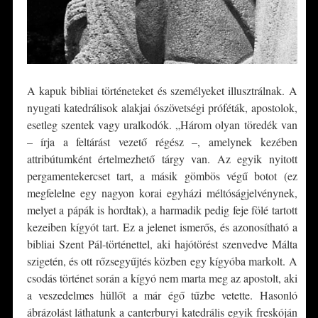
A kapuk bibliai történeteket és személyeket illusztrálnak. A
nyugati katedrálisok alakjai ószövetségi próféták, apostolok,
esetleg szentek vagy uralkodók. „Három olyan töredék van
– írja a feltárást vezető régész –, amelynek kezében
attribútumként értelmezhető tárgy van. Az egyik nyitott
pergamentekercset tart, a másik gömbös végű botot (ez
megfelelne egy nagyon korai egyházi méltóságjelvénynek,
melyet a pápák is hordtak), a harmadik pedig feje fölé tartott
kezeiben kígyót tart. Ez a jelenet ismerős, és azonosítható a
bibliai Szent Pál-történettel, aki hajótörést szenvedve Málta
szigetén, és ott rőzsegyűjtés közben egy kígyóba markolt. A
csodás történet során a kígyó nem marta meg az apostolt, aki
a veszedelmes hüllőt a már égő tűzbe vetette. Hasonló
ábrázolást láthatunk a canterburyi katedrális egyik freskóján