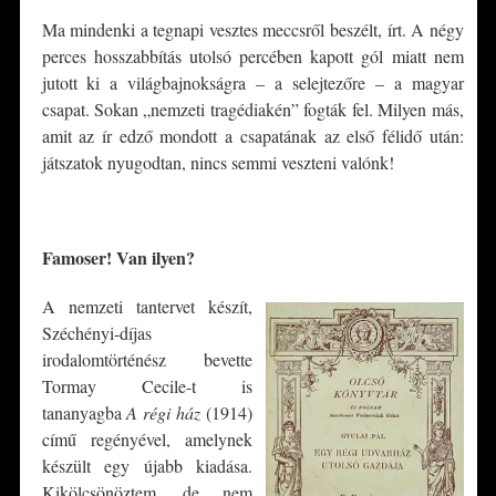
Ma mindenki a tegnapi vesztes meccsről beszélt, írt. A négy
perces hosszabbítás utolsó percében kapott gól miatt nem
jutott ki a világbajnokságra – a selejtezőre – a magyar
csapat. Sokan „nemzeti tragédiakén” fogták fel. Milyen más,
amit az ír edző mondott a csapatának az első félidő után:
játszatok nyugodtan, nincs semmi veszteni valónk!
*
Famoser! Van ilyen?
A nemzeti tantervet készít,
Széchényi-díjas
irodalomtörténész bevette
Tormay Cecile-t is
tananyagba
A régi ház
(1914)
című regényével, amelynek
készült egy újabb kiadása.
Kikölcsönöztem, de nem