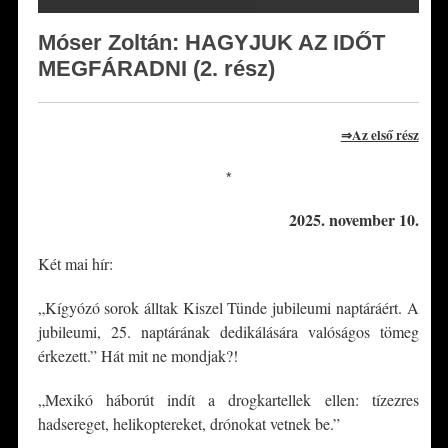
Móser Zoltán: HAGYJUK AZ IDŐT
MEGFÁRADNI (2. rész)
⇒Az első rész
*
2025. november 10.
Két mai hír:
„Kígyózó sorok álltak Kiszel Tünde jubileumi naptáráért. A
jubileumi, 25. naptárának dedikálására valóságos tömeg
érkezett.” Hát mit ne mondjak?!
„Mexikó háborút indít a drogkartellek ellen: tízezres
hadsereget, helikoptereket, drónokat vetnek be.”