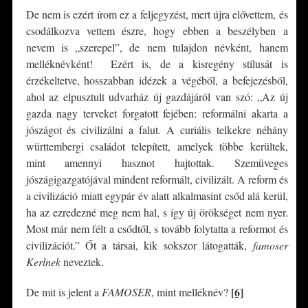
De nem is ezért írom ez a feljegyzést, mert újra elővettem, és
csodálkozva vettem észre, hogy ebben a beszélyben a
nevem is „szerepel”, de nem tulajdon névként, hanem
melléknévként! Ezért is, de a kisregény stílusát is
érzékeltetve, hosszabban idézek a végéből, a befejezésből,
ahol az elpusztult udvarház új gazdájáról van szó: „Az új
gazda nagy terveket forgatott fejében: reformálni akarta a
jószágot és civilizálni a falut. A curiális telkekre néhány
württembergi családot telepített, amelyek többe kerültek,
mint amennyi hasznot hajtottak. Szemüveges
jószágigazgatójával mindent reformált, civilizált. A reform és
a civilizáció miatt egypár év alatt alkalmasint csőd alá kerül,
ha az ezredezné meg nem hal, s így új örökséget nem nyer.
Most már nem félt a csődtől, s tovább folytatta a reformot és
civilizációt.” Őt a társai, kik sokszor látogatták,
famoser
Kerlnek
neveztek.
[6]
De mit is jelent a
FAMOSER
, mint melléknév?