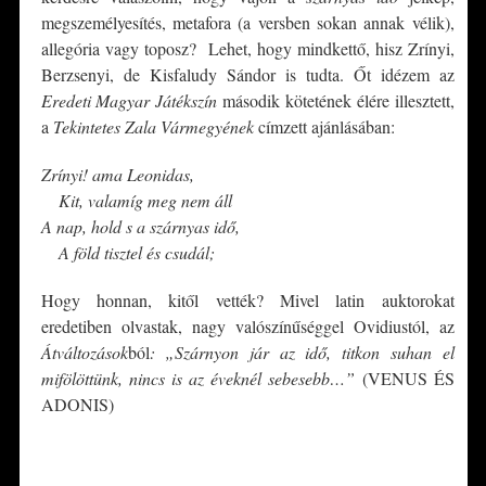
megszemélyesítés, metafora (a versben sokan annak vélik),
allegória vagy toposz? Lehet, hogy mindkettő, hisz Zrínyi,
Berzsenyi, de Kisfaludy Sándor is tudta. Őt idézem az
Eredeti Magyar Játékszín
második kötetének élére illesztett,
a
Tekintetes Zala Vármegyének
címzett ajánlásában:
Zrínyi! ama Leonidas,
**
Kit, valamíg meg nem áll
A nap, hold s a szárnyas idő,
**
A föld tisztel és csudál;
Hogy honnan, kitől vették? Mivel latin auktorokat
eredetiben olvastak, nagy valószínűséggel Ovidiustól, az
Átváltozások
ból
:
„Szárnyon jár az idő, titkon suhan el
mifölöttünk, nincs is az éveknél sebesebb…”
(VENUS ÉS
ADONIS)
*