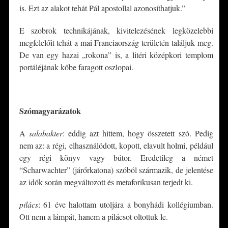
is. Ezt az alakot tehát Pál apostollal azonosíthatjuk.”
E szobrok technikájának, kivitelezésének legközelebbi
megfelelőit tehát a mai Franciaország területén találjuk meg.
De van egy hazai „rokona” is, a litéri középkori templom
portáléjának kőbe faragott oszlopai.
*
Szómagyarázatok
A
salabakter
: eddig azt hittem, hogy összetett szó. Pedig
nem az: a régi, elhasználódott, kopott, elavult holmi, például
egy régi könyv vagy bútor. Eredetileg a német
“Scharwachter” (járőrkatona) szóból származik, de jelentése
az idők során megváltozott és metaforikusan terjedt ki.
pilács
: 61 éve halottam utoljára a bonyhádi kollégiumban.
Ott nem a lámpát, hanem a pilácsot oltottuk le.