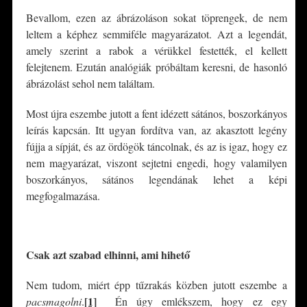
Bevallom, ezen az ábrázoláson sokat töprengek, de nem
leltem a képhez semmiféle magyarázatot. Azt a legendát,
amely szerint a rabok a vérükkel festették, el kellett
felejtenem. Ezután analógiák próbáltam keresni, de hasonló
ábrázolást sehol nem találtam.
Most újra eszembe jutott a fent idézett sátános, boszorkányos
leírás kapcsán. Itt ugyan fordítva van, az akasztott legény
fújja a sípját, és az ördögök táncolnak, és az is igaz, hogy ez
nem magyarázat, viszont sejtetni engedi, hogy valamilyen
boszorkányos, sátános legendának lehet a képi
megfogalmazása.
*
Csak azt szabad elhinni, ami hihető
Nem tudom, miért épp tűzrakás közben jutott eszembe a
[1]
pacsmagolni
.
Én úgy emlékszem, hogy ez egy