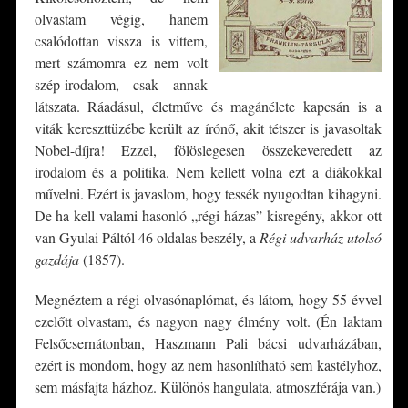
olvastam végig, hanem
csalódottan vissza is vittem,
mert számomra ez nem volt
szép-irodalom, csak annak
látszata. Ráadásul, életműve és magánélete kapcsán is a
viták kereszttüzébe került az írónő, akit tétszer is javasoltak
Nobel-díjra! Ezzel, fölöslegesen összekeveredett az
irodalom és a politika. Nem kellett volna ezt a diákokkal
művelni. Ezért is javaslom, hogy tessék nyugodtan kihagyni.
De ha kell valami hasonló „régi házas” kisregény, akkor ott
van Gyulai Páltól 46 oldalas beszély, a
Régi udvarház utolsó
gazdája
(1857).
Megnéztem a régi olvasónaplómat, és látom, hogy 55 évvel
ezelőtt olvastam, és nagyon nagy élmény volt. (Én laktam
Felsőcsernátonban, Haszmann Pali bácsi udvarházában,
ezért is mondom, hogy az nem hasonlítható sem kastélyhoz,
sem másfajta házhoz. Különös hangulata, atmoszférája van.)