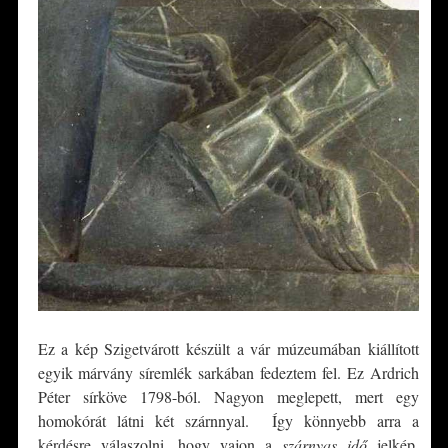
Ez a kép Szigetvárott készült a vár múzeumában kiállított
egyik márvány síremlék sarkában fedeztem fel. Ez Ardrich
Péter sírköve 1798-ból. Nagyon meglepett, mert egy
homokórát látni két szárnnyal. Így könnyebb arra a
kérdésre válaszolni, hogy vajon a
szárnyas idő
jelkép,