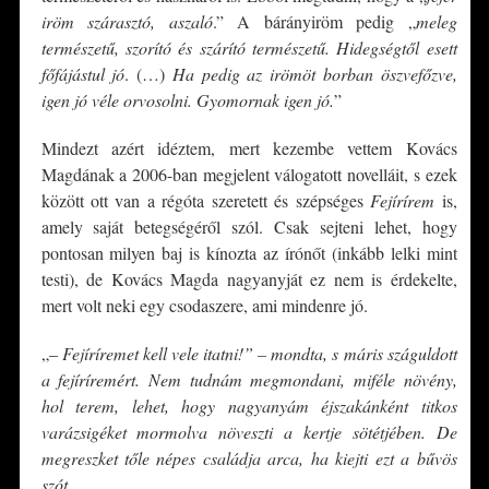
iröm szárasztó, aszaló
.” A bárányiröm pedig „
meleg
természetű, szorító és szárító természetű. Hidegségtől esett
főfájástul jó
. (…)
Ha pedig az irömöt borban öszvefőzve,
igen jó véle orvosolni. Gyomornak igen jó.
”
Mindezt azért idéztem, mert kezembe vettem Kovács
Magdának a 2006-ban megjelent válogatott novelláit, s ezek
között ott van a régóta szeretett és szépséges
Fejírírem
is,
amely saját betegségéről szól. Csak sejteni lehet, hogy
pontosan milyen baj is kínozta az írónőt (inkább lelki mint
testi), de Kovács Magda nagyanyját ez nem is érdekelte,
mert volt neki egy csodaszere, ami mindenre jó.
„–
Fejíríremet kell vele itatni!” – mondta, s máris száguldott
a fejíríremért. Nem tudnám megmondani, miféle növény,
hol terem, lehet, hogy nagyanyám éjszakánként titkos
varázsigéket mormolva növeszti a kertje sötétjében. De
megreszket tőle népes családja arca, ha kiejti ezt a bűvös
szót.