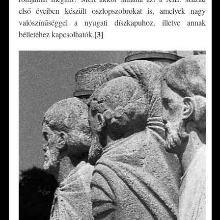
első éveiben készült oszlopszobrokat is, amelyek nagy
valószínűséggel a nyugati díszkapuhoz, illetve annak
[3]
bélletéhez kapcsolhatók.