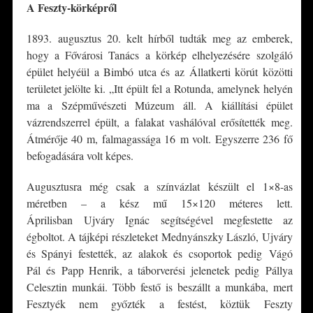
A
Feszty-körképről
1893. augusztus 20. kelt hírből tudták meg az emberek,
hogy a Fővárosi Tanács a körkép elhelyezésére szolgáló
épület helyéül a Bimbó utca és az Állatkerti körút közötti
területet jelölte ki. „Itt épült fel a Rotunda, amelynek helyén
ma a Szépművészeti Múzeum áll. A kiállítási épület
vázrendszerrel épült, a falakat vashálóval erősítették meg.
Átmérője 40 m, falmagassága 16 m volt. Egyszerre 236 fő
befogadására volt képes.
Augusztusra még csak a színvázlat készült el 1×8-as
méretben – a kész mű 15×120 méteres lett.
Áprilisban Ujváry Ignác segítségével megfestette az
égboltot. A tájképi részleteket Mednyánszky László, Ujváry
és Spányi festették, az alakok és csoportok pedig Vágó
Pál és Papp Henrik, a táborverési jelenetek pedig Pállya
Celesztin munkái. Több festő is beszállt a munkába, mert
Fesztyék nem győzték a festést, köztük Feszty