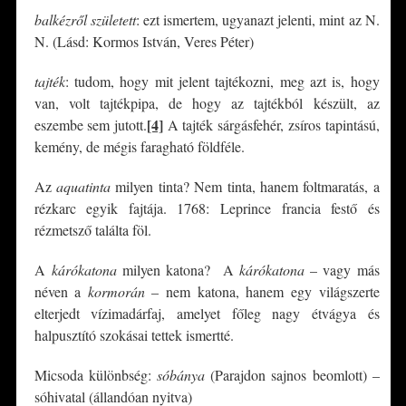
balkézről született
: ezt ismertem, ugyanazt jelenti, mint az N.
N. (Lásd: Kormos István, Veres Péter)
tajték
: tudom, hogy mit jelent tajtékozni, meg azt is, hogy
van, volt tajtékpipa, de hogy az tajtékból készült, az
[4]
eszembe sem jutott.
A tajték sárgásfehér, zsíros tapintású,
kemény, de mégis faragható földféle.
Az
aquatinta
milyen tinta? Nem tinta, hanem foltmaratás, a
rézkarc egyik fajtája. 1768: Leprince francia festő és
rézmetsző találta föl.
A
kárókatona
milyen katona? A
kárókatona
– vagy más
néven a
kormorán
– nem katona, hanem egy világszerte
elterjedt vízimadárfaj, amelyet főleg nagy étvágya és
halpusztító szokásai tettek ismertté.
Micsoda különbség:
sóbánya
(Parajdon sajnos beomlott) –
sóhivatal (állandóan nyitva)