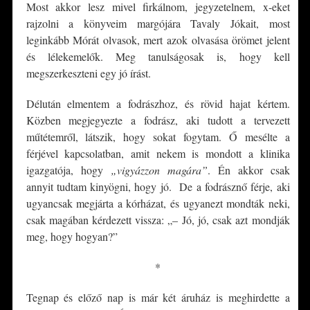
Most akkor lesz mivel firkálnom, jegyzetelnem, x-eket
rajzolni a könyveim margójára Tavaly Jókait, most
leginkább Mórát olvasok, mert azok olvasása örömet jelent
és lélekemelők. Meg tanulságosak is, hogy kell
megszerkeszteni egy jó írást.
Délután elmentem a fodrászhoz, és rövid hajat kértem.
Közben megjegyezte a fodrász, aki tudott a tervezett
műtétemről, látszik, hogy sokat fogytam. Ő mesélte a
férjével kapcsolatban, amit nekem is mondott a klinika
igazgatója, hogy
„vigyázzon magára”
. Én akkor csak
annyit tudtam kinyögni, hogy jó. De a fodrásznő férje, aki
ugyancsak megjárta a kórházat, és ugyanezt mondták neki,
csak magában kérdezett vissza: „– Jó, jó, csak azt mondják
meg, hogy hogyan?”
*
Tegnap és előző nap is már két áruház is meghirdette a