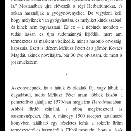
is.” Mostanában újra előveszik a régi Herbáriumokat, és
sokan használják a gyógynövényeket. De vigyázni kell,
hogy melyiknek van gyógyhatása, és melyiket kinek szabad,
és kinek nem fogyasztani! És ez – a népinek mondott –
tudás lassan és újra tudománnyá fejlődik, mert ami
természetes az másként viselkedik, mint a hasonló orvosság,
kapszula. Ezért is idézem Méliusz Pétert és a gömöri Kovács
Magdát, akinek novellájára, bár 30 éve olvastam, de most is
jól emlékszem.
*
Asszonynépnek, ha a hátuk és oldaluk fáj, vagy lábuk a
dagadástul, tudós Méliusz Péter uram többek között a
pemetefüvet ajánlja az 1579-ban megjelent
Herbárium
ában.
Abból fürdőt csinálni, s abba megfereszteni az
asszonynépeket, írja. A mintegy 1500 receptet tartalmazó
könyvben található egy részletes leírás a sokféle ürüm
természetéről és hasznáról is. Ebből megtudni, hogy a „
fejér