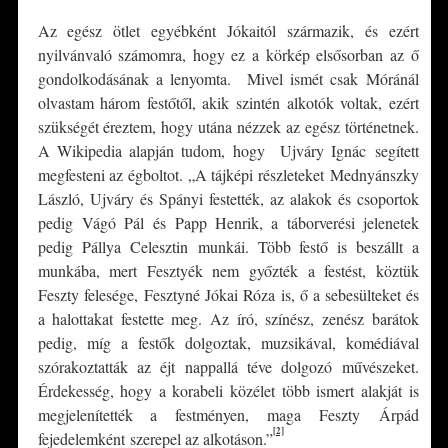
Az egész ötlet egyébként Jókaitól származik, és ezért
nyilvánvaló számomra, hogy ez a körkép elsősorban az ő
gondolkodásának a lenyomta. Mivel ismét csak Móránál
olvastam három festőtől, akik szintén alkotók voltak, ezért
szükségét éreztem, hogy utána nézzek az egész történetnek.
A Wikipedia alapján tudom, hogy Ujváry Ignác segített
megfesteni az égboltot. „A tájképi részleteket Mednyánszky
László, Ujváry és Spányi festették, az alakok és csoportok
pedig Vágó Pál és Papp Henrik, a táborverési jelenetek
pedig Pállya Celesztin munkái. Több festő is beszállt a
munkába, mert Fesztyék nem győzték a festést, köztük
Feszty felesége, Fesztyné Jókai Róza is, ő a sebesülteket és
a halottakat festette meg. Az író, színész, zenész barátok
pedig, míg a festők dolgoztak, muzsikával, komédiával
szórakoztatták az éjt nappallá téve dolgozó művészeket.
Érdekesség, hogy a korabeli közélet több ismert alakját is
megjelenítették a festményen, maga Feszty Árpád
[2]
fejedelemként szerepel az alkotáson.”