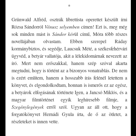
*
Grünwald Alfréd, osztrák librettista operettet készült írni
Rózsa Sándorról
Vénusz selyemben
címen! Ezt is, meg még
sok minden mást is
Sándor kör
ül című, Móra több részes
novellájában olvastam. Ebben szerepel Ráday
kormánybiztos, és segédje, Laucsuk Mété, a székesfehérvári
ügyvéd, a betyár vallatója, akit a lélekidomárnak nevezett az
író. Mert nem erőszakkal, hanem szép szóval akarta
megtudni, hogy is történt az a bizonyos vonatrablás. De nem
is ezért említem, hanem a hosszabb írás felénél letettem a
könyvet, és elgondolkodtam, honnan is ismerős ez az egész,
a betyárok elfogásának története Igen, a Jancsó Miklós, és a
magyar filmtörténet egyik leghíresebb filmje, a
Szegénylegények
erről szól. Ugyan az áll ott, hogy a
forgatókönyvet Hernádi Gyula írta, de ő az ötletet, a
részleteket is innen vette.
*