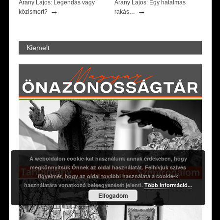
Arany Lajos: Legendás vagy
Arany Lajos: Egy hatalmas
→
→
közismert?
rakás…
Kiemelt
A weboldalon cookie-kat használunk annak érdekében, hogy
megkönnyítsük Önnek az oldal használatát. Felhívjuk szíves
figyelmét, hogy az oldal további használata a cookie-k
használatára vonatkozó beleegyezését jelenti.
Több információ...
Elfogadom