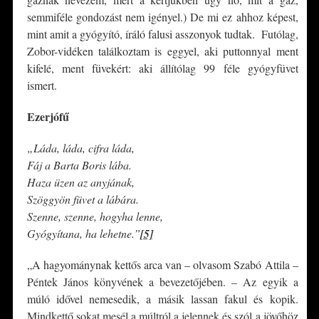
semmiféle gondozást nem igényel.) De mi ez ahhoz képest,
mint amit a gyógyító, íráló falusi asszonyok tudtak. Futólag,
Zobor-vidéken találkoztam is eggyel, aki puttonnyal ment
kifelé, ment füvekért: aki állítólag 99 féle gyógyfüvet
ismert.
Ezerjófű
„Láda, láda, cifra láda,
Fáj a Barta Boris lába.
Haza üzen az anyjának,
Szöggyön füvet a lábára.
Szenne, szenne, hogyha lenne,
Gyógyítana, ha lehetne.
”
[5]
„A hagyománynak kettős arca van – olvasom Szabó Attila –
Péntek János könyvének a bevezetőjében. – Az egyik a
múló idővel nemesedik, a másik lassan fakul és kopik.
Mindkettő sokat mesél a múltról a jelennek és szól a jövőhöz