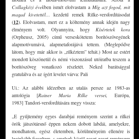
Csillagközi évek
ben ismét elolvastam a
Míg azt fogod, mit
magad kivetettél…
kezdetű remek Rilke-versfordításodat
12
(
)
. Elolvastam, mert ez a költemény annak idején nagy
élményem volt. Olyannyira, hogy
Kísértetek kora
(Orpheusz, 2005) című verseskötetem borítószövegének
alapmotívumává, alapmetaforájává tettem. (Meglepődve
látom, hogy már akkor is „rilkéztem” tehát.) Most az estért
mondott köszönetül és némi viszonzásul utóiratba teszem a
borítószöveg vonatkozó részletét. Neked barátsággal
gratulálva és az ígért levelet várva: Pali
Ui.: Az alábbi idézetben az utalás persze az 1983-as
antológia [
Rainer Maria Rilke versei,
Európa,
1983] Tandori-versfordítására megy vissza:
„E gyűjtemény egyes darabjai reményem szerint a rilkei
örök játszótársnő éppen nekem dobott labdái, amelyekre,
mondhatom, egész életemben, körülményeim ellenére is
leginkább figyeltem, s amelyek közül egyet-egyet reményem