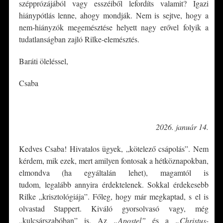
szépprózájából vagy esszéiből lefordíts valamit? Igazi
hiánypótlás lenne, ahogy mondják. Nem is sejtve, hogy a
nem-hiányzók megemésztése helyett nagy erővel folyik a
tudatlanságban zajló Rilke-elemésztés.
Baráti öleléssel,
Csaba
*
2026. január 14.
Kedves Csaba! Hivatalos ügyek, „kötelező csápolás”. Nem
kérdem, mik ezek, mert amilyen fontosak a hétköznapokban,
elmondva (ha egyáltalán lehet), magamtól is
tudom, legalább annyira érdektelenek. Sokkal érdekesebb
Rilke „krisztológiája”. Főleg, hogy már megkaptad, s el is
olvastad Stappert. Kiváló gyorsolvasó vagy, még
„kulcsárszabóban” is. Az
„Apostel”
és a
„Christus-