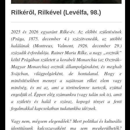
Rilkéről, Rilkével (Levélfa, 98.)
2025 és 2026 egyaránt Rilke-év. Az előbbi születésének
(Prága, 1875. december 4.) százötvenedik, az utóbbi
halálának (Montreux, Valmont, 1926. december 29.)
századik évfordulója. Rainer Maria Rilke, a nagy „osztrák”
költő Prágában született a korabeli Monarchia (az Osztrák–
Magyar Monarchia) osztrák állampolgáraként, és meghalt
Svájcban, világpolgárként, de hontalanul. Hogy e
minősítésekben mennyi a sajátosan rilkei elem vagy
minőség, és mi az, ami a történelemre tartozik, ezúttal
engedjük el. Éppen elég számunkra (vagy talán sok is), amit
a születés és halál e száraz, kopogó tényei a fenti
fogalmakkal kapcsolatban tudatunkba idéznek.
Vagy nem, mégsem elegendőek? Mert politikai és kulturális
identitásunk kulcsszavaiként ma sem megkerülhetők?