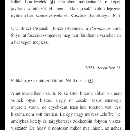
4
föllelt Lou-levelek (
)
bármiben módosítanák e képet,
javítom az utószót. Ha nem, akkor „csak” külön fejezetet
nyitok a Lou-szemelvényeknek. Köszönet, barátsággal: Pali
Ui.: Turczi Pistának [Turczi Istvánnak, a
Parnasszus
című
folyóirat főszerkesztőjének] még nem küldtem a verseket, de
a hét végén meglesz.
*
2025. december 13.
5
Palikám, ez az utószó kitűnő. Nihil obstat (
)
.
Amit leveledben írsz, ti. Rilke Isten-hitéről, abban én nem
volnék olyan biztos. Hogy őt „csak” Jézus istensége
ingerelte volna, de egyébként Isten-hite töretlen volt. Azt
hiszem, nem volt töretlen. Ez egy nagy művész „chiffre”-je,
amelyhez kétely és tárgykeresés zökkenőin folyton vissza-
visszatér. De hogy ő pontosan mikor mit „hisz”, az nehéz