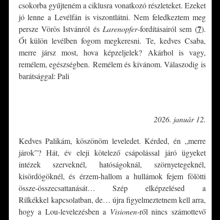
csokorba gyűjteném a ciklusra vonatkozó részleteket. Ezeket
jó lenne a Levélfán is viszontlátni. Nem feledkeztem meg
7
persze Vörös Istvánról és
Larenopfer
-fordításairól sem (
)
.
Őt külön levélben fogom megkeresni. Te, kedves Csaba,
merre jársz most, hova képzeljelek? Akárhol is vagy,
remélem, egészségben. Remélem és kívánom. Válaszodig is
barátsággal: Pali
*
2026. január 12.
Kedves Palikám, köszönöm leveledet. Kérded, én „merre
járok”? Hát, év eleji kötelező csápolással járó ügyeket
intézek szerveknél, hatóságoknál, szörnyetegeknél,
kisördögöknél, és érzem-hallom a hullámok fejem fölötti
össze-összecsattanását… Szép elképzelésed a
Rilkékkel kapcsolatban, de… újra figyelmeztetnem kell arra,
hogy a Lou-levelezésben a
Visionen
-ről nincs számottevő