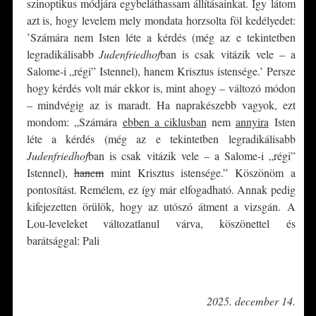
szinoptikus módjára egybeláthassam állításainkat. Így látom
azt is, hogy levelem mely mondata horzsolta föl kedélyedet:
’Számára nem Isten léte a kérdés (még az e tekintetben
legradikálisabb
Judenfriedhof
ban is csak vitázik vele – a
Salome-i „régi” Istennel), hanem Krisztus istensége.’ Persze
hogy kérdés volt már ekkor is, mint ahogy – változó módon
– mindvégig az is maradt. Ha naprakészebb vagyok, ezt
mondom: „Számára
ebben a ciklusban
nem
annyira
Isten
léte a kérdés (még az e tekintetben legradikálisabb
Judenfriedhof
ban is csak vitázik vele – a Salome-i „régi”
Istennel),
hanem
mint Krisztus istensége.” Köszönöm a
pontosítást. Remélem, ez így már elfogadható. Annak pedig
kifejezetten örülök, hogy az utószó átment a vizsgán. A
Lou-leveleket változatlanul várva, köszönettel és
barátsággal: Pali
*
2025. december 14.