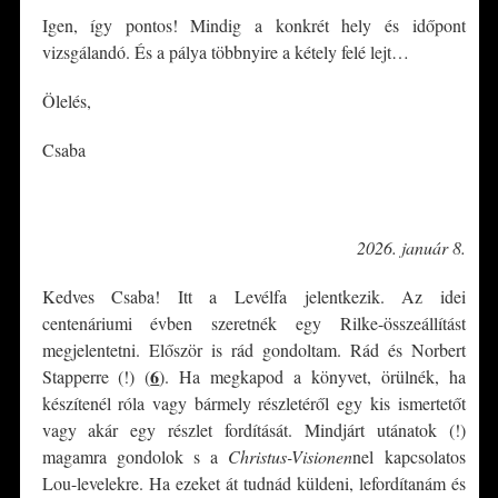
Igen, így pontos! Mindig a konkrét hely és időpont
vizsgálandó. És a pálya többnyire a kétely felé lejt…
Ölelés,
Csaba
*
2026. január 8.
Kedves Csaba! Itt a Levélfa jelentkezik. Az idei
centenáriumi évben szeretnék egy Rilke-összeállítást
megjelentetni. Először is rád gondoltam. Rád és Norbert
6
Stapperre (!) (
)
. Ha megkapod a könyvet, örülnék, ha
készítenél róla vagy bármely részletéről egy kis ismertetőt
vagy akár egy részlet fordítását. Mindjárt utánatok (!)
magamra gondolok s a
Christus-Visionen
nel kapcsolatos
Lou-levelekre. Ha ezeket át tudnád küldeni, lefordítanám és