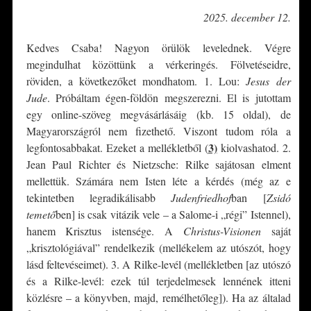
2025. december 12.
Kedves Csaba! Nagyon örülök levelednek. Végre
megindulhat közöttünk a vérkeringés. Fölvetéseidre,
röviden, a következőket mondhatom. 1. Lou:
Jesus der
Jude
. Próbáltam égen-földön megszerezni. El is jutottam
egy online-szöveg megvásárlásáig (kb. 15 oldal), de
Magyarországról nem fizethető. Viszont tudom róla a
3)
legfontosabbakat. Ezeket a mellékletből (
kiolvashatod. 2.
Jean Paul Richter és Nietzsche: Rilke sajátosan elment
mellettük. Számára nem Isten léte a kérdés (még az e
tekintetben legradikálisabb
Judenfriedhof
ban [
Zsidó
temető
ben] is csak vitázik vele – a Salome-i „régi” Istennel),
hanem Krisztus istensége. A
Christus-Visionen
saját
„krisztológiával” rendelkezik (mellékelem az utószót, hogy
lásd feltevéseimet). 3. A Rilke-levél (mellékletben [az utószó
és a Rilke-levél: ezek túl terjedelmesek lennének itteni
közlésre – a könyvben, majd, remélhetőleg]). Ha az általad