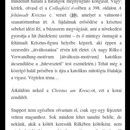
mindenütt hallani a harangok megnyugtató kongását. Vagy:
kérlek, olvasd el a
Csillagközi évek
ben a 398. oldalon
A
10
feltámadt Krisztus
c. verset (
)
, amelyet a valmont-i
szanatóriumban írt. A fájdalmak erősödése a krisztusi
sebeket idézi fel, a búzaszem megvágását, ami a növekedést
gyorsítja a hit (hiedelem) szerint – és ő mintegy önmagát a
feltámadt Krisztus-figura helyébe képzeli, aki éppen a
szenvedés „átváltozatása” révén lelt életet. (A nagy Rilke-i
Verwandlung-motívum [átváltozás-motívum] katolikus
átcsendülése a „hitevesztett” test eszméletén.) Tehát még a
közelgő halál présében is újra a katolikus mitológia főalakja
a vigasz. Végtelen téma…
Átküldöm neked a
Christus am Kreuz
-ot, ezt a korai
zendülőt.
Stappert nem egészben olvastam el, csak egy-egy fejezetet
vettem magamhoz. Sok mindent lehet tanulni belőle, de
nekünk, akik a költőt keressük Rilkében költőként, nem