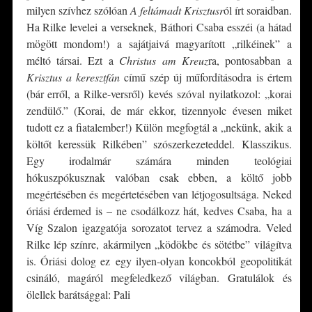
milyen szívhez szólóan
A feltámadt Krisztusr
ól írt soraidban.
Ha Rilke levelei a verseknek, Báthori Csaba esszéi (a hátad
mögött mondom!) a sajátjaivá magyarított „rilkéinek” a
méltó társai. Ezt a
Christus am Kreuz
ra, pontosabban a
Krisztus a keresztfán
című szép új műfordításodra is értem
(bár erről, a Rilke-versről) kevés szóval nyilatkozol: „korai
zendülő.” (Korai, de már ekkor, tizennyolc évesen miket
tudott ez a fiatalember!) Külön megfogtál a „nekünk, akik a
költőt keressük Rilkében” szószerkezeteddel. Klasszikus.
Egy irodalmár számára minden teológiai
hókuszpókusznak valóban csak ebben, a költő jobb
megértésében és megértetésében van létjogosultsága. Neked
óriási érdemed is – ne csodálkozz hát, kedves Csaba, ha a
Víg Szalon igazgatója sorozatot tervez a számodra. Veled
Rilke lép színre, akármilyen „ködökbe és sötétbe” világítva
is. Óriási dolog ez egy ilyen-olyan koncokból geopolitikát
csináló, magáról megfeledkező világban. Gratulálok és
ölellek barátsággal: Pali