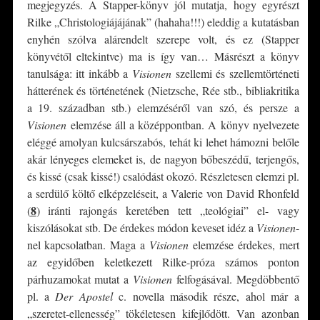
megjegyzés. A Stapper-könyv jól mutatja, hogy egyrészt
Rilke „Christologiájájának” (hahaha!!!) eleddig a kutatásban
enyhén szólva alárendelt szerepe volt, és ez (Stapper
könyvétől eltekintve) ma is így van… Másrészt a könyv
tanulsága: itt inkább a
Visionen
szellemi és szellemtörténeti
hátterének és történetének (Nietzsche, Rée stb., bibliakritika
a 19. században stb.) elemzéséről van szó, és persze a
Visionen
elemzése áll a középpontban. A könyv nyelvezete
eléggé amolyan kulcsárszabós, tehát ki lehet hámozni belőle
akár lényeges elemeket is, de nagyon bőbeszédű, terjengős,
és kissé (csak kissé!) csalódást okozó. Részletesen elemzi pl.
a serdülő költő elképzeléseit, a Valerie von David Rhonfeld
8
(
)
iránti rajongás keretében tett „teológiai” el- vagy
kiszólásokat stb. De érdekes módon keveset idéz a
Visionen
-
nel kapcsolatban. Maga a
Visionen
elemzése érdekes, mert
az egyidőben keletkezett Rilke-próza számos ponton
párhuzamokat mutat a
Visionen
felfogásával. Megdöbbentő
pl. a
Der Apostel
c. novella második része, ahol már a
„szeretet-ellenesség” tökéletesen kifejlődött. Van azonban