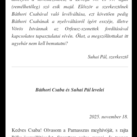
(remélhetőleg) szó esik majd. Először a szerkesztőnek
Báthori Csabával való levélváltása, ezt követően pedig
Báthori Csabának a nyelvváltásról ígért esszéje, illetve
Vörös Istvánnak az Orfeusz-szonettek fordításával
kapcsolatos tapasztalatai révén. Őket, a megszólítottakat itt
ugyebár nem kell bemutatni?
Suhai Pál, szerkesztő
*
Báthori Csaba és Suhai Pál levelei
*
2025. november 18.
Kedves Csaba! Olvasom a Parnasszus meghívóját, s rajta