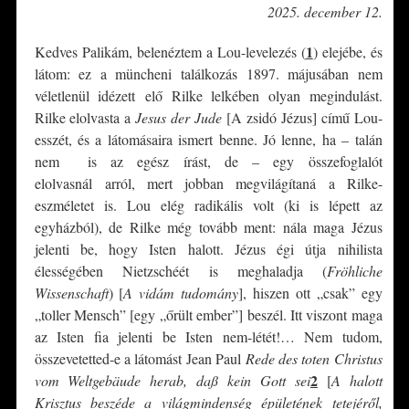
2025. december 12.
1
Kedves Palikám, belenéztem a Lou-levelezés (
) elejébe, és
látom: ez a müncheni találkozás 1897. májusában nem
véletlenül idézett elő Rilke lelkében olyan megindulást.
Rilke elolvasta a
Jesus der Jude
[A zsidó Jézus] című Lou-
esszét, és a látomásaira ismert benne. Jó lenne, ha – talán
nem is az egész írást, de – egy összefoglalót
elolvasnál arról, mert jobban megvilágítaná a Rilke-
eszméletet is. Lou elég radikális volt (ki is lépett az
egyházból), de Rilke még tovább ment: nála maga Jézus
jelenti be, hogy Isten halott. Jézus égi útja nihilista
élességében Nietzschéét is meghaladja (
Fröhliche
Wissenschaft
) [
A vidám tudomány
], hiszen ott „csak” egy
„toller Mensch” [egy „őrült ember”] beszél. Itt viszont maga
az Isten fia jelenti be Isten nem-létét!… Nem tudom,
összevetetted-e a látomást Jean Paul
Rede des toten Christus
2
vom Weltgebäude herab, daß kein Gott sei
[
A halott
Krisztus beszéde a világmindenség épületének tetejéről,