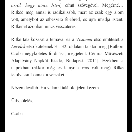
arról, hogy nincs Isten
] című szövegével. Megérné…
Rilkéé még annál is radikálisabb, mert az csak egy álom
volt, amelyből az elbeszélő felébred, és újra imádja Istent.
Rilkénél azonban nincs visszatérés.
Rilke találkozását a témával és a
Visionen
első említését a
Levelek
első kötetének 31–32. oldalain találod meg [Báthori
Csaba négykötetes fordítása, megjelent: Cédrus Művészeti
Alapítvány–Napkút Kiadó, Budapest, 2014]. Ezekben a
napokban (ekkor még csak nyolc vers volt meg) Rilke
felolvassa Lounak a verseket.
Nézem tovább. Ha valamit találok, jelentkezem.
Üdv, ölelés,
Csaba
*