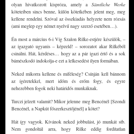
olyan hivatkozott kispróza, amely a
Sämtliche Werke
köteteiben sincs benne, külön kötetkében jelent meg, meg
kellene rendelni. Szóval az összkiadás helyzete nem rózsás
(ami meglep egy német nyelvű nagy szerző esetében…).
Én most a március 6-i Víg Szalon Rilke-estjére készülök, –
az igazgató ugyanis – képzeld! – sorozatot akar Rilkéből
csinálni. Hát, kérdéses… hogy az a pár igazi értő és a sok
bámészkodó indokolja-e ezt a lelkesedést ilyen formában.
Neked mikorra kellene és miféleség? Csínján kell bánnom
az ígéretekkel, mert időm és erőm fogy, és egyre
nehezebben fogok neki határidős munkáknak.
Turczi jelzett valamit? Mikor jelenne meg Bencénél [Szondi
Bencénél, a Napkút főszerkesztőjénél] a kötet?
Hát így vagyok. Kívánok neked jobbulást, jó munkát stb.
Nem gondoltál arra, hogy Rilke eddig fordítatlan