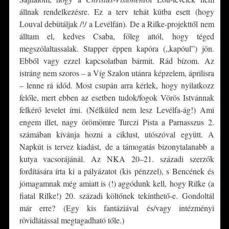
állnak rendelkezésre. Ez a terv tehát kútba esett (hogy
Louval debütáljak /!/ a Levélfán). De a Rilke-projekttől nem
álltam el, kedves Csaba, főleg attól, hogy téged
megszólaltassalak. Stapper éppen kapóra („kapóul”) jön.
Ebből vagy ezzel kapcsolatban bármit. Rád bízom. Az
istráng nem szoros – a Víg Szalon utánra képzelem, áprilisra
– lenne rá időd. Most csupán arra kérlek, hogy nyilatkozz
felőle, mert ebben az esetben tudok/fogok Vörös Istvánnak
felkérő levelet írni. (Nélküled nem lesz Levélfa-ág!) Ami
engem illet, nagy örömömre Turczi Pista a Parnasszus 2.
számában kívánja hozni a ciklust, utószóval együtt. A
Napkút is tervez kiadást, de a támogatás bizonytalanabb a
kutya vacsorájánál. Az NKA 20–21. századi szerzők
fordítására írta ki a pályázatot (kis pénzzel), s Bencének és
jómagamnak még amiatt is (!) aggódunk kell, hogy Rilke (a
fiatal Rilke!) 20. századi költőnek tekinthető-e. Gondoltál
már erre? (Egy kis fantáziával és/vagy intézményi
rövidlátással megtagadható tőle.)