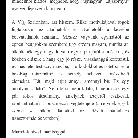
mindenhol kiadós, megadós, hogy „újmagyar” „újszörnyű”
nyelven fejezzem ki magam.
A Víg Szalonban, azt hiszem, Rilke motivikájával fogok
foglalkozni, ez átadhatóbb és átvehetőbb a kevésbé
beavatatlanok számára. Messze vagyunk egymástól az
éppen beugrókkal szemben: úgy érzem magam, mintha át-
átkiáltanék egy nagy folyam egyik partjáról a másikra, és
közben elúszik a hang egy jó része, visszhanggá korcsosul,
és más jelentést szív magába, – a ködökből és sötétből és a
távolság miazmáiból is némely nehezen emészthető
elemeket. Hát, majd átjut annyi, amennyi bír. Ez egy
amolyan „átlátó”. Nem létra, nem kilátó, hanem csak egy
pár fokos ácsolmány, amelynek tetejéről csak-csak
rápillanthatunk a búzamezők végtelenjére (amelynek egyik
szeme – miként láthattad az idézett bámulatos
transzformációs versben).
Maradok híved, barátsággal,