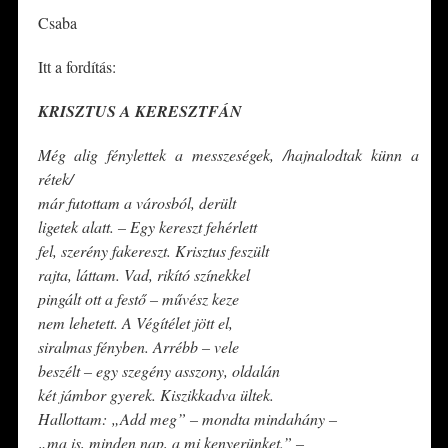
Csaba
Itt a fordítás:
KRISZTUS A KERESZTFÁN
Még alig fénylettek a messzeségek, /hajnalodtak künn a
rétek/
már futottam a városból, derült
ligetek alatt. – Egy kereszt fehérlett
fel, szerény fakereszt. Krisztus feszült
rajta, láttam. Vad, rikító színekkel
pingált ott a festő – művész keze
nem lehetett. A Végítélet jött el,
siralmas fényben. Arrébb – vele
beszélt – egy szegény asszony, oldalán
két jámbor gyerek. Kiszikkadva ültek.
Hallottam: „Add meg” – mondta mindahány –
„ma is, minden nap, a mi kenyerünket.” –