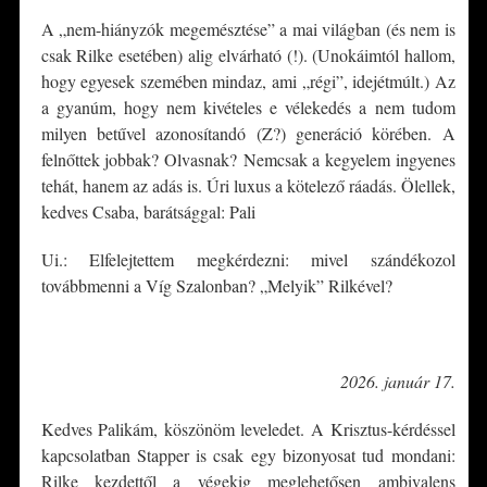
A „nem-hiányzók megemésztése” a mai világban (és nem is
csak Rilke esetében) alig elvárható (!). (Unokáimtól hallom,
hogy egyesek szemében mindaz, ami „régi”, idejétmúlt.) Az
a gyanúm, hogy nem kivételes e vélekedés a nem tudom
milyen betűvel azonosítandó (Z?) generáció körében. A
felnőttek jobbak? Olvasnak? Nemcsak a kegyelem ingyenes
tehát, hanem az adás is. Úri luxus a kötelező ráadás. Ölellek,
kedves Csaba, barátsággal: Pali
Ui.: Elfelejtettem megkérdezni: mivel szándékozol
továbbmenni a Víg Szalonban? „Melyik” Rilkével?
*
2026. január 17.
Kedves Palikám, köszönöm leveledet. A Krisztus-kérdéssel
kapcsolatban Stapper is csak egy bizonyosat tud mondani:
Rilke kezdettől a végekig meglehetősen ambivalens