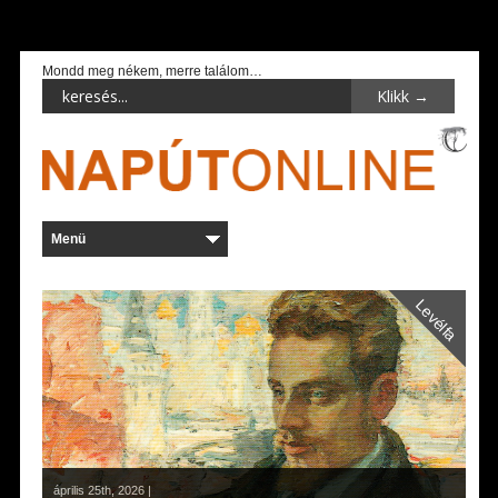
Mondd meg nékem, merre találom…
Levélfa
április 25th, 2026 |