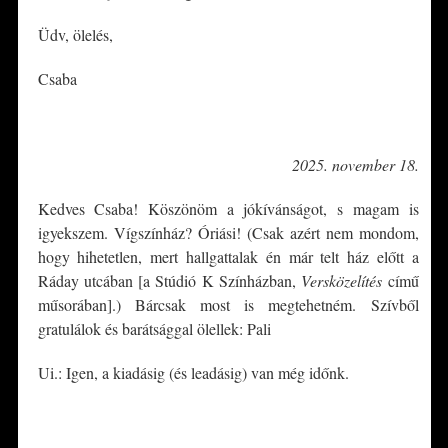
Üdv, ölelés,
Csaba
*
2025. november 18.
Kedves Csaba! Köszönöm a jókívánságot, s magam is
igyekszem. Vígszínház? Óriási! (Csak azért nem mondom,
hogy hihetetlen, mert hallgattalak én már telt ház előtt a
Ráday utcában [a Stúdió K Színházban,
Versközelítés
című
műsorában].) Bárcsak most is megtehetném. Szívből
gratulálok és barátsággal ölellek: Pali
Ui.: Igen, a kiadásig (és leadásig) van még időnk.
*