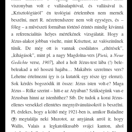
viszonyban volt e vallásalapítóval, és vallásával is.
„Krisztológiáról” én teológiai értelemben nem mernék
beszélni, mert R. nézetrendszere nem volt egységes, és –
főleg – a művészeti formában történő érintés mindig kívánná
a referencialitás helyes mértékének vizsgálatát. Hogy a
Jézus-alakot jobban viselte, mint Krisztust, az valószínűnek
tűnik. De még ott is vannak csodálatos „eltérések”,
„kihágások”, mint pl. a nagy Magdolna-vers [
Pietà,
a
Neue
Gedichte
verse
, 1907
], ahol a holt Jézus-test lába (!) bele-
beleakad a nő hosszú hajába… Makábris szerelmes vers?
Lehetne értelmezni így is (a kutatók egy része így elemzi).
Sok kérdés bogozódik itt össze: Jézus isten volt-e? Maga
Jézus – Rilke szerint – hitt-e az Atyában? Szükségünk van-e
Jézusban hinni az istenhithez? Stb. De tudok a korai Jézus-
ellenes versekkel ellentétes megnyilvánulásokról is beszélni.
Pl. érdekes, hogy a költő még 1921-ben is, amikor Baladine
9
(
)
megtalálja neki Muzotot, az anyjának arról ír, hogy
Wallis, Valais a legkatolikusabb svájci kanton, ahol