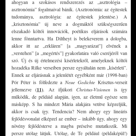
ahogyan a szokásos rendszerezés az „asztrológia –
asztronómia” fogalmaival bánik. (Asztronómia: az égitestek
tudománya, asztrológia: az égitestek jelentése.) A
„krisztonómia” új neve a dogmáktól szükségszerűen
elszakadó költői innovációk, poétikus eljárások számára
lenne fönntartva. Ha Diltheyt is belekeverem a dologba,
akkor itt az „erklären” [a „magyarázat”] elvének a
„verstehen” [a „megértés”] gyakorlatára való cseréjéről van
szó. Új és új értelmezési kísérletekről, amelyeknek költői
hozadéka Rilke verseiben persze egyáltalán nem „kísérleti”.
Ennek az eljárásnak a jelenlétét egyébként már (1998-ban)
Pór Péter is fölfedezte a
Neue Gedichte
Krisztus-verseit
11)
jellemezve (
. Az ifjúkori
Christus-Visionen
is így
működik, de példáid alapján, igen, az életmű egésze sem
másképp. S ha mindezt Mária alakjára vetítve képzeljük,
akkor is csak így. Tendencia? Nem ahogy egy lineáris
fejlődésvonalat elképzel az ember – inkább úgy, ahogy egy
növény fejlődésterve a magba préselve mutatkozik. Mi
persze utólag látjuk. Utólag, de Te például (példaképül!)