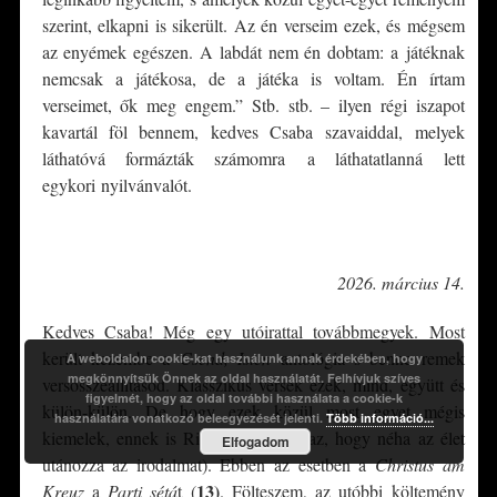
szerint, elkapni is sikerült. Az én verseim ezek, és mégsem
az enyémek egészen. A labdát nem én dobtam: a játéknak
nemcsak a játékosa, de a játéka is voltam. Én írtam
verseimet, ők meg engem.” Stb. stb. – ilyen régi iszapot
kavartál föl bennem, kedves Csaba szavaiddal, melyek
láthatóvá formázták számomra a láthatatlanná lett
egykori nyilvánvalót.
*
2026. március 14.
Kedves Csaba! Még egy utóirattal továbbmegyek. Most
került kezembe a
Csend, Isten
antológia s benne remek
A weboldalon cookie-kat használunk annak érdekében, hogy
megkönnyítsük Önnek az oldal használatát. Felhívjuk szíves
versösszeállításod. Klasszikus versek ezek, mind, együtt és
figyelmét, hogy az oldal további használata a cookie-k
külön-külön. De hogy ezek közül most egyet mégis
használatára vonatkozó beleegyezését jelenti.
Több információ...
kiemelek, ennek is Rilke az oka. (S az, hogy néha az élet
Elfogadom
utánozza az irodalmat). Ebben az esetben a
Christus am
13)
Kreuz
a
Parti sétá
t (
. Fölteszem, az utóbbi költemény