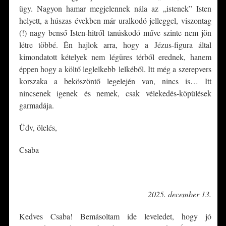
ügy. Nagyon hamar megjelennek nála az „istenek” Isten
helyett, a húszas években már uralkodó jelleggel, viszontag
(!) nagy benső Isten-hitről tanúskodó műve szinte nem jön
létre többé. Én hajlok arra, hogy a Jézus-figura által
kimondatott kételyek nem légüres térből erednek, hanem
éppen hogy a költő leglelkebb lelkéből. Itt még a szerepvers
korszaka a beköszöntő legelején van, nincs is… Itt
nincsenek igenek és nemek, csak vélekedés-köpülések
garmadája.
Üdv, ölelés,
Csaba
*
2025. december 13.
Kedves Csaba! Bemásoltam ide leveledet, hogy jó