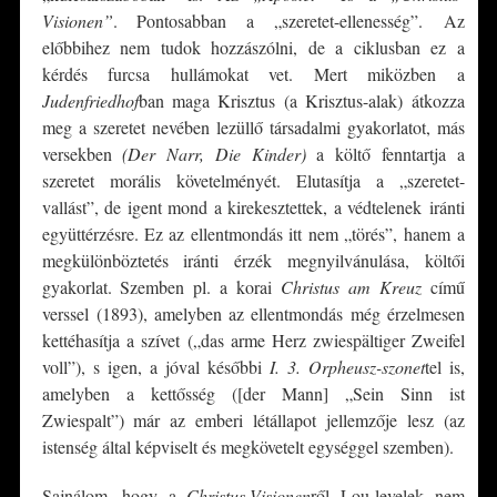
Visionen”
. Pontosabban a „szeretet-ellenesség”. Az
előbbihez nem tudok hozzászólni, de a ciklusban ez a
kérdés furcsa hullámokat vet. Mert miközben a
Judenfriedhof
ban maga Krisztus (a Krisztus-alak) átkozza
meg a szeretet nevében lezüllő társadalmi gyakorlatot, más
versekben
(Der Narr, Die Kinder)
a költő fenntartja a
szeretet morális követelményét. Elutasítja a „szeretet-
vallást”, de igent mond a kirekesztettek, a védtelenek iránti
együttérzésre. Ez az ellentmondás itt nem „törés”, hanem a
megkülönböztetés iránti érzék megnyilvánulása, költői
gyakorlat. Szemben pl. a korai
Christus am Kreuz
című
verssel (1893), amelyben az ellentmondás még érzelmesen
kettéhasítja a szívet („das arme Herz zwiespältiger Zweifel
voll”), s igen, a jóval későbbi
I. 3. Orpheusz-szonet
tel is,
amelyben a kettősség ([der Mann] „Sein Sinn ist
Zwiespalt”) már az emberi létállapot jellemzője lesz (az
istenség által képviselt és megkövetelt egységgel szemben).
Sajnálom, hogy a
Christus-Visionen
ről Lou-levelek nem