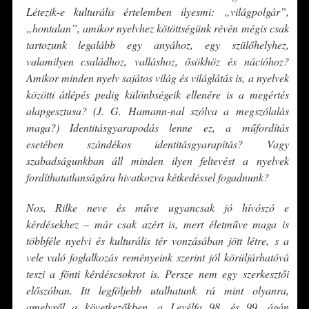
Létezik-e kulturális értelemben ilyesmi: „világpolgár”,
„hontalan”, amikor nyelvhez kötöttségünk révén mégis csak
tartozunk legalább egy anyához, egy szülőhelyhez,
valamilyen családhoz, valláshoz, ősökhöz és nációhoz?
Amikor minden nyelv sajátos világ és világlátás is, a nyelvek
közötti átlépés pedig különbségeik ellenére is a megértés
alapgesztusa? (J. G. Hamann-nal szólva a megszólalás
maga?) Identitásgyarapodás lenne ez, a műfordítás
esetében szándékos identitásgyarapítás? Vagy
szabadságunkban áll minden ilyen feltevést a nyelvek
fordíthatatlanságára hivatkozva kétkedéssel fogadnunk?
Nos, Rilke neve és műve ugyancsak jó hívószó e
kérdésekhez – már csak azért is, mert életműve maga is
többféle nyelvi és kulturális tér vonzásában jött létre, s a
vele való foglalkozás reményeink szerint jól körüljárhatóvá
teszi a fönti kérdéscsokrot is. Persze nem egy szerkesztői
előszóban. Itt legföljebb utalhatunk rá mint olyanra,
amelyről a következőkben, a Levélfa 98. és 99. ágán