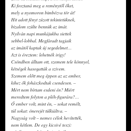
Ki fosztaná meg a reménytől őket,
mely a nyomoron bimbózva tör át!
Hit adott fényt zúzott tekintetüknek,
bizalom szülte bennük az imát.
Nyilván napi munkájukba siettek
sebbel-lobbal. Megfáradt tagjaik
az imától kaptak új segedelmet…
Azt is éreztem: lehetnék irigy!
Csöndben álltam ott, szemem tele könnyel,
kétségek hasogatták a szivem.
Szemem előtt meg éppen az az ember,
kihez ők fohászkodtak csendesen. –
Mért nem bírtam esdeni én? Miért
meredtem folyton a pléh-figurára?…
Ő ember volt, mint én, – sokat remélt,
túl sokat: önerejét túlkiáltva. –
Nagyság volt – nemes célok hevítették,
nem kétlem. De egy kicsivé teszi: