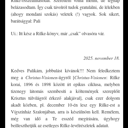
Rilke-összeállításodat. Szerettem volna menni, de tegnap
belázasodtam. Így csak távolról tudok gratulálni, de lélekben
(ahogy mondani szokás) veletek (!) vagyok. Sok sikert,
barátsággal: Pali
Ui.: Itt kész a Rilke-könyv, már „csak” olvasóra vár.
*
2025. november 18.
Kedves Palikám, jobbulást kívánok!!! Nem feledkeztem
meg a
Christus-Visionen
-ügyről [
Christus-Visionen
: Rilke
korai, 1896 és 1898 között írt epikus ciklusa, melyben
tizenegy látomás szembesíti a költemények szereplőit
Krisztus túlvilágról érkező alakjával], csak ezer dolgom
akadt közben, pl. december 10-én lesz egy Rilke-est a
Vígszínház Szalonjában, arra is készülnöm kell. Remélem,
még van idő a Te esszéd megírására, úgyhogy
beilleszthetjük az esetleges Rilke-levélrészletek adatait.