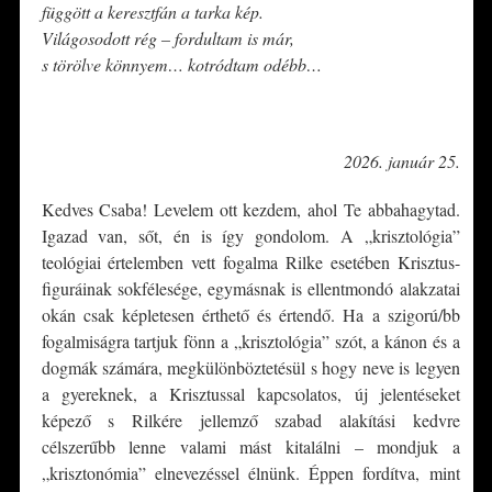
függött a keresztfán a tarka kép.
Világosodott rég – fordultam is már,
s törölve könnyem… kotródtam odébb…
*
2026. január 25.
Kedves Csaba! Levelem ott kezdem, ahol Te abbahagytad.
Igazad van, sőt, én is így gondolom. A „krisztológia”
teológiai értelemben vett fogalma Rilke esetében Krisztus-
figuráinak sokfélesége, egymásnak is ellentmondó alakzatai
okán csak képletesen érthető és értendő. Ha a szigorú/bb
fogalmiságra tartjuk fönn a „krisztológia” szót, a kánon és a
dogmák számára, megkülönböztetésül s hogy neve is legyen
a gyereknek, a Krisztussal kapcsolatos, új jelentéseket
képező s Rilkére jellemző szabad alakítási kedvre
célszerűbb lenne valami mást kitalálni – mondjuk a
„krisztonómia” elnevezéssel élnünk. Éppen fordítva, mint