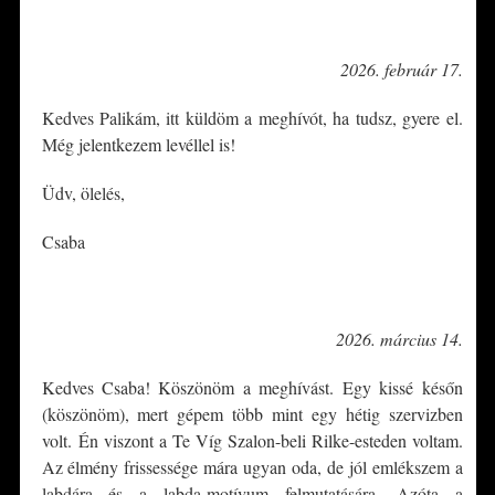
*
2026. február 17.
Kedves Palikám, itt küldöm a meghívót, ha tudsz, gyere el.
Még jelentkezem levéllel is!
Üdv, ölelés,
Csaba
*
2026. március 14.
Kedves Csaba! Köszönöm a meghívást. Egy kissé későn
(köszönöm), mert gépem több mint egy hétig szervizben
volt. Én viszont a Te Víg Szalon-beli Rilke-esteden voltam.
Az élmény frissessége mára ugyan oda, de jól emlékszem a
labdára és a labda-motívum felmutatására. Azóta a