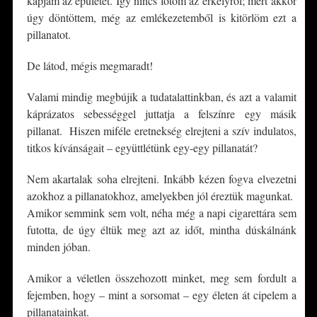
kapjam az épületet. Így nincs fotóm az erkélyről; mert akkor
úgy döntöttem, még az emlékezetemből is kitörlöm ezt a
pillanatot.
De látod, mégis megmaradt!
Valami mindig megbújik a tudatalattinkban, és azt a valamit
káprázatos sebességgel juttatja a felszínre egy másik
pillanat. Hiszen miféle eretnekség elrejteni a szív indulatos,
titkos kívánságait – együttlétünk egy-egy pillanatát?
Nem akartalak soha elrejteni. Inkább kézen fogva elvezetni
azokhoz a pillanatokhoz, amelyekben jól éreztük magunkat.
Amikor semmink sem volt, néha még a napi cigarettára sem
futotta, de úgy éltük meg azt az időt, mintha dúskálnánk
minden jóban.
Amikor a véletlen összehozott minket, meg sem fordult a
fejemben, hogy – mint a sorsomat – egy életen át cipelem a
pillanatainkat.