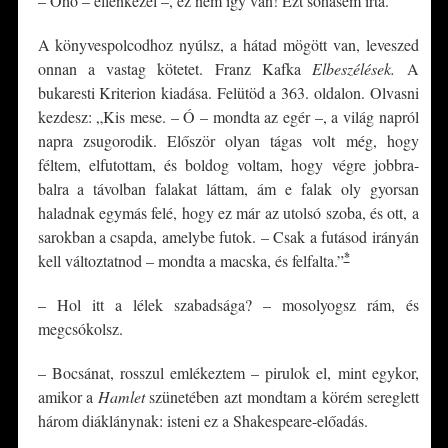
– Ohó – ellenkezel –, ez nem így van! Ezt sohasem írta.
A könyvespolcodhoz nyúlsz, a hátad mögött van, leveszed
onnan a vastag kötetet. Franz Kafka
Elbeszélések.
A
bukaresti Kriterion kiadása. Felütöd a 363. oldalon. Olvasni
kezdesz: „Kis mese. – Ó – mondta az egér –, a világ napról
napra zsugorodik. Először olyan tágas volt még, hogy
féltem, elfutottam, és boldog voltam, hogy végre jobbra-
balra a távolban falakat láttam, ám e falak oly gyorsan
haladnak egymás felé, hogy ez már az utolsó szoba, és ott, a
sarokban a csapda, amelybe futok. – Csak a futásod irányán
*
kell változtatnod – mondta a macska, és felfalta.”
– Hol itt a lélek szabadsága? – mosolyogsz rám, és
megcsókolsz.
– Bocsánat, rosszul emlékeztem – pirulok el, mint egykor,
amikor a
Hamlet
szünetében azt mondtam a körém sereglett
három diáklánynak: isteni ez a Shakespeare-előadás.