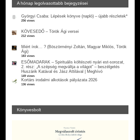
A hónap legolvasottabb bejegyzései
Györgyi Csaba: Lépések könyve (napló) – újabb részletek*
256 views
KÖVESEDŐ – Török Ági versei
212 views
Miért írok… ? (Böszörményi Zoltán, Magyar Miklós, Török
Ági)
183 views
ESŐMADARAK – Spirituális költészeti nyári est-sorozat,
2. rész: „A szépség megváltja a világot” – beszélgetés
Huszárik Katával és Jász Attilával | Meghívó
149 views
Kortárs irodalmi alkotások pályázata 2026
136 views
Könyvesbolt