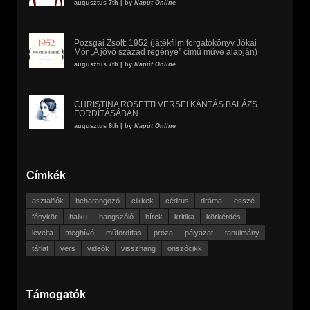
augusztus 7th | by
Napút Online
Pozsgai Zsolt: 1952 (játékfilm forgatókönyv Jókai
Mór „A jövő század regénye” című műve alapján)
augusztus 7th | by
Napút Online
CHRISTINA ROSETTI VERSEI KÁNTÁS BALÁZS
FORDÍTÁSÁBAN
augusztus 6th | by
Napút Online
Címkék
asztalfiók
beharangozó
cikkek
cédrus
dráma
esszé
fénykör
haiku
hangszóló
hírek
kritika
körkérdés
levélfa
meghívó
műfordítás
próza
pályázat
tanulmány
tárlat
vers
videók
visszhang
önszócikk
Támogatók