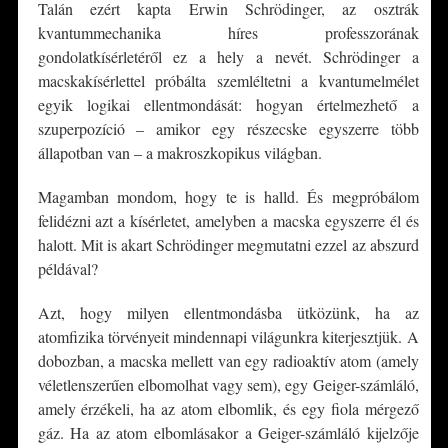
Talán ezért kapta Erwin Schrödinger, az osztrák
kvantummechanika híres professzorának
gondolatkísérletéről ez a hely a nevét. Schrödinger a
macskakísérlettel próbálta szemléltetni a kvantumelmélet
egyik logikai ellentmondását: hogyan értelmezhető a
szuperpozíció – amikor egy részecske egyszerre több
állapotban van – a makroszkopikus világban.
Magamban mondom, hogy te is halld. És megpróbálom
felidézni azt a kísérletet, amelyben a macska egyszerre él és
halott. Mit is akart Schrödinger megmutatni ezzel az abszurd
példával?
Azt, hogy milyen ellentmondásba ütközünk, ha az
atomfizika törvényeit mindennapi világunkra kiterjesztjük. A
dobozban, a macska mellett van egy radioaktív atom (amely
véletlenszerűen elbomolhat vagy sem), egy Geiger-számláló,
amely érzékeli, ha az atom elbomlik, és egy fiola mérgező
gáz. Ha az atom elbomlásakor a Geiger-számláló kijelzője