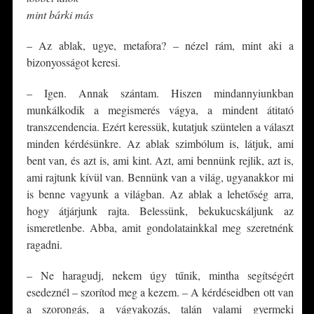
mint bárki más
– Az ablak, ugye, metafora? – nézel rám, mint aki a
bizonyosságot keresi.
– Igen. Annak szántam. Hiszen mindannyiunkban
munkálkodik a megismerés vágya, a mindent átitató
transzcendencia. Ezért keressük, kutatjuk szüntelen a választ
minden kérdésünkre. Az ablak szimbólum is, látjuk, ami
bent van, és azt is, ami kint. Azt, ami bennünk rejlik, azt is,
ami rajtunk kívül van. Bennünk van a világ, ugyanakkor mi
is benne vagyunk a világban. Az ablak a lehetőség arra,
hogy átjárjunk rajta. Belessünk, bekukucskáljunk az
ismeretlenbe. Abba, amit gondolatainkkal meg szeretnénk
ragadni.
– Ne haragudj, nekem úgy tűnik, mintha segítségért
esedeznél – szorítod meg a kezem. – A kérdéseidben ott van
a szorongás, a vágyakozás, talán valami gyermeki