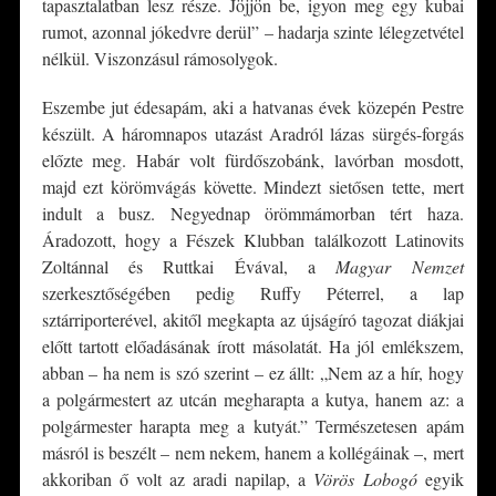
tapasztalatban lesz része. Jöjjön be, igyon meg egy kubai
rumot, azonnal jókedvre derül” – hadarja szinte lélegzetvétel
nélkül. Viszonzásul rámosolygok.
Eszembe jut édesapám, aki a hatvanas évek közepén Pestre
készült. A háromnapos utazást Aradról lázas sürgés-forgás
előzte meg. Habár volt fürdőszobánk, lavórban mosdott,
majd ezt körömvágás követte. Mindezt sietősen tette, mert
indult a busz. Negyednap örömmámorban tért haza.
Áradozott, hogy a Fészek Klubban találkozott Latinovits
Zoltánnal és Ruttkai Évával, a
Magyar Nemzet
szerkesztőségében pedig Ruffy Péterrel, a lap
sztárriporterével, akitől megkapta az újságíró tagozat diákjai
előtt tartott előadásának írott másolatát. Ha jól emlékszem,
abban – ha nem is szó szerint – ez állt: „Nem az a hír, hogy
a polgármestert az utcán megharapta a kutya, hanem az: a
polgármester harapta meg a kutyát.” Természetesen apám
másról is beszélt – nem nekem, hanem a kollégáinak –, mert
akkoriban ő volt az aradi napilap, a
Vörös Lobogó
egyik