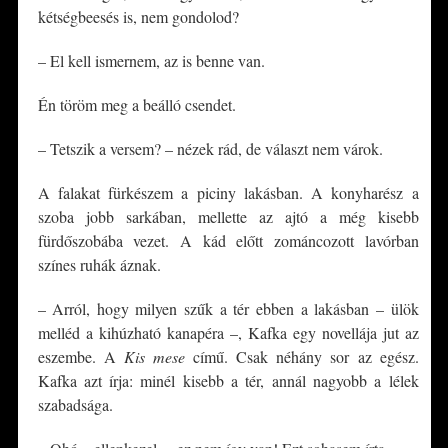
kétségbeesés is, nem gondolod?
– El kell ismernem, az is benne van.
Én töröm meg a beálló csendet.
– Tetszik a versem? – nézek rád, de választ nem várok.
A falakat fürkészem a piciny lakásban. A konyharész a
szoba jobb sarkában, mellette az ajtó a még kisebb
fürdőszobába vezet. A kád előtt zománcozott lavórban
színes ruhák áznak.
– Arról, hogy milyen szűk a tér ebben a lakásban – ülök
melléd a kihúzható kanapéra –, Kafka egy novellája jut az
eszembe. A
Kis mese
című. Csak néhány sor az egész.
Kafka azt írja: minél kisebb a tér, annál nagyobb a lélek
szabadsága.