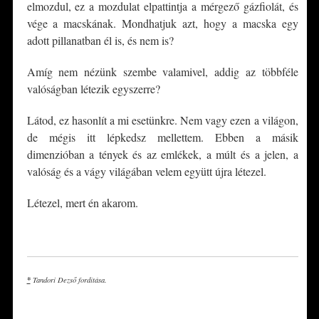
elmozdul, ez a mozdulat elpattintja a mérgező gázfiolát, és
vége a macskának. Mondhatjuk azt, hogy a macska egy
adott pillanatban él is, és nem is?
Amíg nem nézünk szembe valamivel, addig az többféle
valóságban létezik egyszerre?
Látod, ez hasonlít a mi esetünkre. Nem vagy ezen a világon,
de mégis itt lépkedsz mellettem. Ebben a másik
dimenzióban a tények és az emlékek, a múlt és a jelen, a
valóság és a vágy világában velem együtt újra létezel.
Létezel, mert én akarom.
*
*
Tandori Dezső fordítása.
*