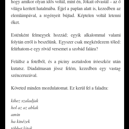
hogy amikor olyan idős voltál, mint én, Jókait olvastál – az ő
világa kerített hatalmába. Éjjel a paplan alatt is, kezedben az
elemlámpával, a regényeit bújtad. Képtelen voltál letenni
őket.
Esténként felmegyek hozzád; egyik alkalommal valami
folytán erről is beszélünk. Egyszer csak megkérdezem tőled:
felírhatom-e egy rövid versemet a szobád falára?
Felállsz a fotelből, és a piciny asztalodon íróeszköz után
kutatsz. Diadalmasan jössz felém, kezedben egy vastag
szénceruzával.
Követed minden mozdulatomat. Ez kerül fel a faladra:
kihez szaladjak
hol az az ablak
amin
ha kinézek
többet látok