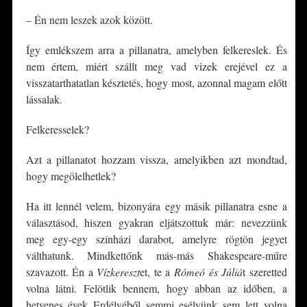
– Én nem leszek azok között.
Így emlékszem arra a pillanatra, amelyben felkereslek. És
nem értem, miért szállt meg vad vizek erejével ez a
visszatarthatatlan késztetés, hogy most, azonnal magam előtt
lássalak.
Felkeresselek?
Azt a pillanatot hozzam vissza, amelyikben azt mondtad,
hogy megölelhetlek?
Ha itt lennél velem, bizonyára egy másik pillanatra esne a
választásod, hiszen gyakran eljátszottuk már: nevezzünk
meg egy-egy színházi darabot, amelyre rögtön jegyet
válthatunk. Mindkettőnk más-más Shakespeare-műre
szavazott. Én a
Vízkereszt
et, te a
Rómeó és Júliá
t szeretted
volna látni. Felötlik bennem, hogy abban az időben, a
hetvenes évek Erdélyéből semmi esélyünk sem lett volna