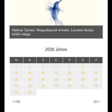
a
Halmai Tamás: Megválaszolt érintés. Leveles Ibolya
Laka
költői világa
2026. június
H
K
S
C
P
S
V
1
2
3
4
5
6
7
8
9
10
11
12
13
14
15
16
17
18
19
20
21
22
23
24
25
26
27
28
29
30
« máj
júl »