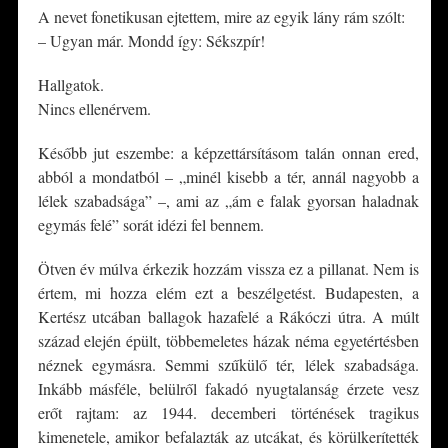
A nevet fonetikusan ejtettem, mire az egyik lány rám szólt:
– Ugyan már. Mondd így: Sékszpír!
Hallgatok.
Nincs ellenérvem.
Később jut eszembe: a képzettársításom talán onnan ered,
abból a mondatból – „minél kisebb a tér, annál nagyobb a
lélek szabadsága” –, ami az „ám e falak gyorsan haladnak
egymás felé” sorát idézi fel bennem.
Ötven év múlva érkezik hozzám vissza ez a pillanat. Nem is
értem, mi hozza elém ezt a beszélgetést. Budapesten, a
Kertész utcában ballagok hazafelé a Rákóczi útra. A múlt
század elején épült, többemeletes házak néma egyetértésben
néznek egymásra. Semmi szűkülő tér, lélek szabadsága.
Inkább másféle, belülről fakadó nyugtalanság érzete vesz
erőt rajtam: az 1944. decemberi történések tragikus
kimenetele, amikor befalazták az utcákat, és körülkerítették