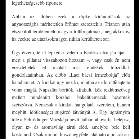
legtehetségesebb riportere.
Abban az időben ezek a röpke kirándulások az
anyaországba mérhetetlen örömet szereztek a Trianon után
elszakított területen élő magyar tollforgatónak, még akkor is,
ha ezekre az utazásokra igen ritkán kerülhetett sor.
Úgy érzem, te itt lépkedsz velem a Kertész utca járdáján –
mert a pillanat visszahozott hozzám –, vagy csak én nem
eresztettelek el mialatt más emlékek tobzódtak
gondolataimban. Az előbb „Laci bácsi lemezboltja” előtt
haladtam el. A kirakat úgy néz ki, mintha az idő ottfelejtette
volna magát. Napszítta borítók, kifakult, kék reklámszöveg
mellett mindenütt korabeli bakelitlemezek hevernek
szétszórva. Nemcsak a kirakat hangulatát szeretem, hanem
meghitt, időtlenséget sugárzó látványát is. Egy ugrásnyira
tőle a Schrödinger Macskája nevű italbár, ahova ha belépsz,
olyan íz- és aromavilág tárul eléd, amelybe bele kell
kóstolnod. Csak rumból huszonegyféle található a polcokon.