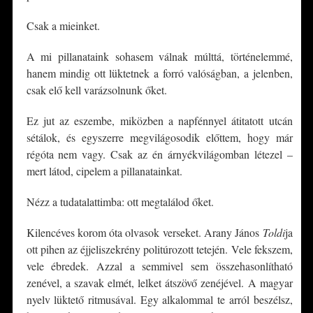
Csak a mieinket.
A mi pillanataink sohasem válnak múlttá, történelemmé,
hanem mindig ott lüktetnek a forró valóságban, a jelenben,
csak elő kell varázsolnunk őket.
Ez jut az eszembe, miközben a napfénnyel átitatott utcán
sétálok, és egyszerre megvilágosodik előttem, hogy már
régóta nem vagy. Csak az én árnyékvilágomban létezel –
mert látod, cipelem a pillanatainkat.
Nézz a tudatalattimba: ott megtalálod őket.
Kilencéves korom óta olvasok verseket. Arany János
Toldi
ja
ott pihen az éjjeliszekrény politúrozott tetején. Vele fekszem,
vele ébredek. Azzal a semmivel sem összehasonlítható
zenével, a szavak elmét, lelket átszövő zenéjével. A magyar
nyelv lüktető ritmusával. Egy alkalommal te arról beszélsz,