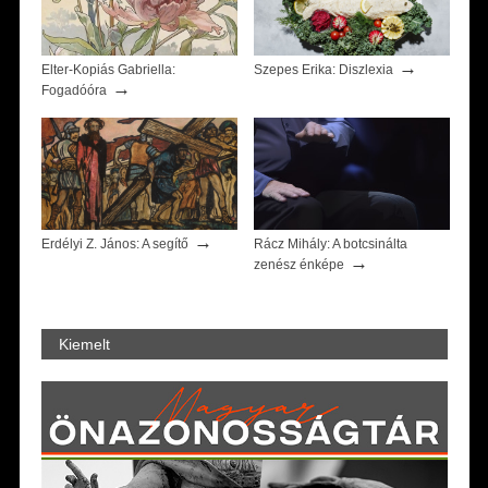
→
Elter-Kopiás Gabriella:
Szepes Erika: Diszlexia
→
Fogadóóra
→
Erdélyi Z. János: A segítő
Rácz Mihály: A botcsinálta
→
zenész énképe
Kiemelt