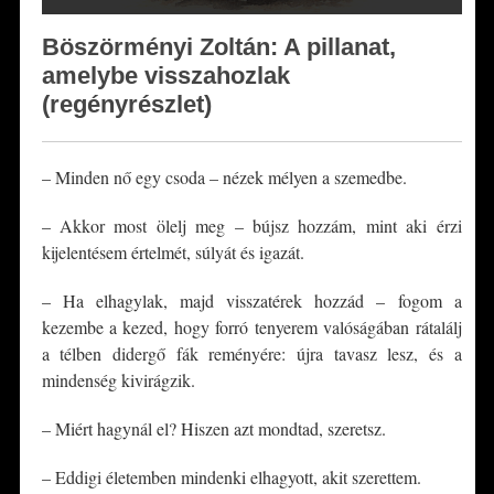
Böszörményi Zoltán: A pillanat,
amelybe visszahozlak
(regényrészlet)
– Minden nő egy csoda – nézek mélyen a szemedbe.
– Akkor most ölelj meg – bújsz hozzám, mint aki érzi
kijelentésem értelmét, súlyát és igazát.
– Ha elhagylak, majd visszatérek hozzád – fogom a
kezembe a kezed, hogy forró tenyerem valóságában rátalálj
a télben didergő fák reményére: újra tavasz lesz, és a
mindenség kivirágzik.
– Miért hagynál el? Hiszen azt mondtad, szeretsz.
– Eddigi életemben mindenki elhagyott, akit szerettem.