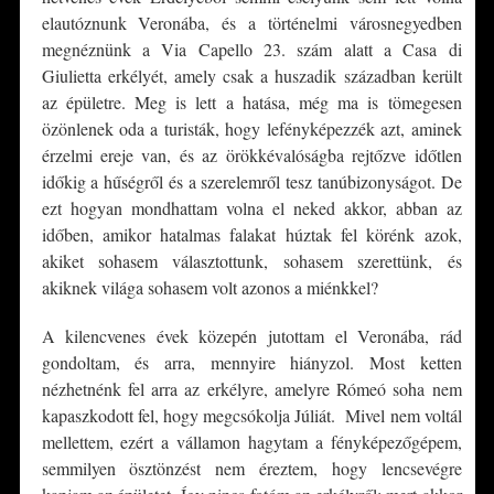
elautóznunk Veronába, és a történelmi városnegyedben
megnéznünk a Via Capello 23. szám alatt a Casa di
Giulietta erkélyét, amely csak a huszadik században került
az épületre. Meg is lett a hatása, még ma is tömegesen
özönlenek oda a turisták, hogy lefényképezzék azt, aminek
érzelmi ereje van, és az örökkévalóságba rejtőzve időtlen
időkig a hűségről és a szerelemről tesz tanúbizonyságot. De
ezt hogyan mondhattam volna el neked akkor, abban az
időben, amikor hatalmas falakat húztak fel körénk azok,
akiket sohasem választottunk, sohasem szerettünk, és
akiknek világa sohasem volt azonos a miénkkel?
A kilencvenes évek közepén jutottam el Veronába, rád
gondoltam, és arra, mennyire hiányzol. Most ketten
nézhetnénk fel arra az erkélyre, amelyre Rómeó soha nem
kapaszkodott fel, hogy megcsókolja Júliát. Mivel nem voltál
mellettem, ezért a vállamon hagytam a fényképezőgépem,
semmilyen ösztönzést nem éreztem, hogy lencsevégre