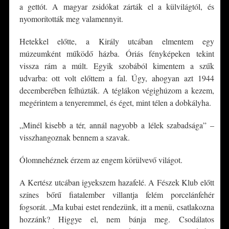
a gettót. A magyar zsidókat zárták el a külvilágtól, és
nyomorították meg valamennyit.
Hetekkel előtte, a Király utcában elmentem egy
múzeumként működő házba. Óriás fényképeken tekint
vissza rám a múlt. Egyik szobából kimentem a szűk
udvarba: ott volt előttem a fal. Úgy, ahogyan azt 1944
decemberében felhúzták. A téglákon végighúzom a kezem,
megérintem a tenyeremmel, és éget, mint télen a dobkályha.
„Minél kisebb a tér, annál nagyobb a lélek szabadsága” –
visszhangoznak bennem a szavak.
Ólomnehéznek érzem az engem körülvevő világot.
A Kertész utcában igyekszem hazafelé. A Fészek Klub előtt
színes bőrű fiatalember villantja felém porcelánfehér
fogsorát. „Ma kubai estet rendezünk, itt a menü, csatlakozna
hozzánk? Higgye el, nem bánja meg. Csodálatos