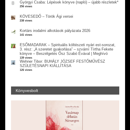
Györgyi Csaba: Lépések könyve (napló) – újabb részletek*
256 views
KÖVESEDŐ – Török Ági versei
238 views
Kortárs irodalmi alkotások pályázata 2026
141 views
ESŐMADARAK – Spirituális költészeti nyári est-sorozat,
3. rész: „A szeretet gyakorlása” – szvámí Tírtha Fekete
könyve – Beszélgetés Ősz Szabó Évával | Meghívó
139 views
Wehner Tibor: BUHÁLY JÓZSEF FESTŐMŰVÉSZ
SZÜLETÉSNAPI KIÁLLÍTÁSA
126 views
Könyvesbolt