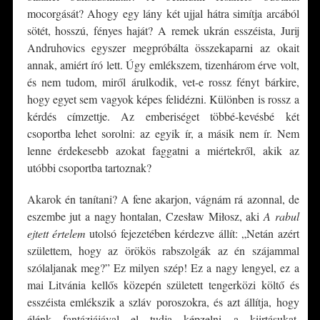
mocorgását? Ahogy egy lány két ujjal hátra simítja arcából
sötét, hosszú, fényes haját? A remek ukrán esszéista, Jurij
Andruhovics egyszer megpróbálta összekaparni az okait
annak, amiért író lett. Úgy emlékszem, tizenhárom érve volt,
és nem tudom, miről árulkodik, vet-e rossz fényt bárkire,
hogy egyet sem vagyok képes felidézni. Különben is rossz a
kérdés címzettje. Az emberiséget többé-kevésbé két
csoportba lehet sorolni: az egyik ír, a másik nem ír. Nem
lenne érdekesebb azokat faggatni a miértekről, akik az
utóbbi csoportba tartoznak?
Akarok én tanítani? A fene akarjon, vágnám rá azonnal, de
eszembe jut a nagy hontalan, Czesław Miłosz, aki
A rabul
ejtett értelem
utolsó fejezetében kérdezve állít: „Netán azért
születtem, hogy az örökös rabszolgák az én szájammal
szólaljanak meg?” Ez milyen szép! Ez a nagy lengyel, ez a
mai Litvánia kellős közepén született tengerközi költő és
esszéista emlékszik a szláv poroszokra, és azt állítja, hogy
élénk fantáziájával el tudja képzelni a kiirtásukat.