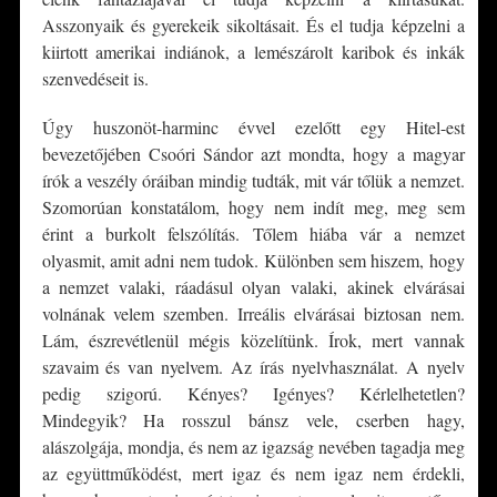
Asszonyaik és gyerekeik sikoltásait. És el tudja képzelni a
kiirtott amerikai indiánok, a lemészárolt karibok és inkák
szenvedéseit is.
Úgy huszonöt-harminc évvel ezelőtt egy Hitel-est
bevezetőjében Csoóri Sándor azt mondta, hogy a magyar
írók a veszély óráiban mindig tudták, mit vár tőlük a nemzet.
Szomorúan konstatálom, hogy nem indít meg, meg sem
érint a burkolt felszólítás. Tőlem hiába vár a nemzet
olyasmit, amit adni nem tudok. Különben sem hiszem, hogy
a nemzet valaki, ráadásul olyan valaki, akinek elvárásai
volnának velem szemben. Irreális elvárásai biztosan nem.
Lám, észrevétlenül mégis közelítünk. Írok, mert vannak
szavaim és van nyelvem. Az írás nyelvhasználat. A nyelv
pedig szigorú. Kényes? Igényes? Kérlelhetetlen?
Mindegyik? Ha rosszul bánsz vele, cserben hagy,
alászolgája, mondja, és nem az igazság nevében tagadja meg
az együttműködést, mert igaz és nem igaz nem érdekli,