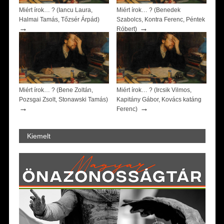
Miért írok… ? (Iancu Laura,
Miért írok… ? (Benedek
Halmai Tamás, Tőzsér Árpád)
Szabolcs, Kontra Ferenc, Péntek
→
→
Róbert)
Miért írok… ? (Bene Zoltán,
Miért írok… ? (Ircsik Vilmos,
Pozsgai Zsolt, Stonawski Tamás)
Kapitány Gábor, Kovács katáng
→
→
Ferenc)
Kiemelt