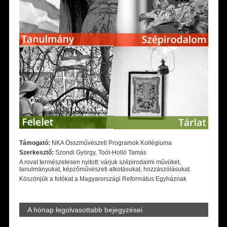
Támogató:
NKA Összművészeti Programok Kollégiuma
Szerkesztő:
Szondi György, Toót-Holló Tamás
A rovat természetesen nyitott: várjuk szépirodalmi művüket,
tanulmányukat, képzőművészeti alkotásukat, hozzászólásukat.
Köszönjük a fotókat a Magyarországi Református Egyháznak
A hónap legolvasottabb bejegyzései