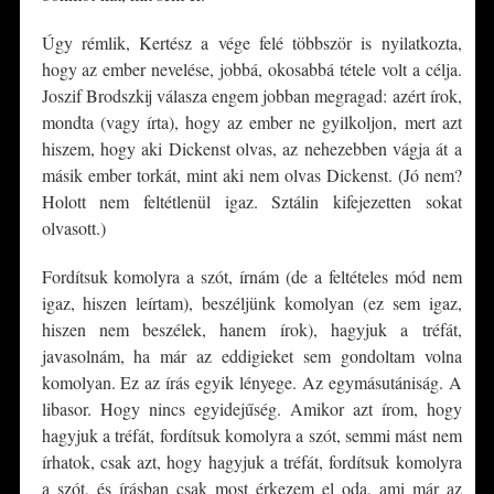
Úgy rémlik, Kertész a vége felé többször is nyilatkozta,
hogy az ember nevelése, jobbá, okosabbá tétele volt a célja.
Joszif Brodszkij válasza engem jobban megragad: azért írok,
mondta (vagy írta), hogy az ember ne gyilkoljon, mert azt
hiszem, hogy aki Dickenst olvas, az nehezebben vágja át a
másik ember torkát, mint aki nem olvas Dickenst. (Jó nem?
Holott nem feltétlenül igaz. Sztálin kifejezetten sokat
olvasott.)
Fordítsuk komolyra a szót, írnám (de a feltételes mód nem
igaz, hiszen leírtam), beszéljünk komolyan (ez sem igaz,
hiszen nem beszélek, hanem írok), hagyjuk a tréfát,
javasolnám, ha már az eddigieket sem gondoltam volna
komolyan. Ez az írás egyik lényege. Az egymásutániság. A
libasor. Hogy nincs egyidejűség. Amikor azt írom, hogy
hagyjuk a tréfát, fordítsuk komolyra a szót, semmi mást nem
írhatok, csak azt, hogy hagyjuk a tréfát, fordítsuk komolyra
a szót, és írásban csak most érkezem el oda, ami már az