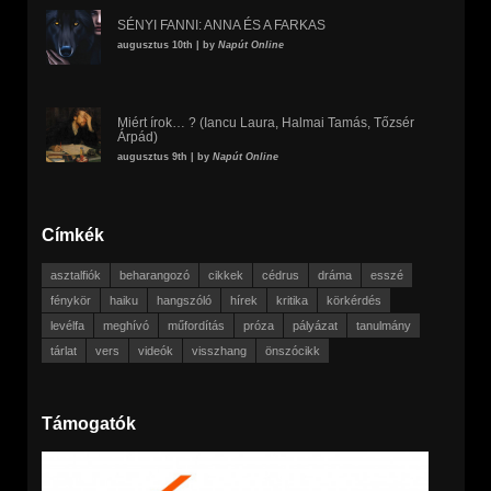
SÉNYI FANNI: ANNA ÉS A FARKAS
augusztus 10th | by
Napút Online
Miért írok… ? (Iancu Laura, Halmai Tamás, Tőzsér
Árpád)
augusztus 9th | by
Napút Online
Címkék
asztalfiók
beharangozó
cikkek
cédrus
dráma
esszé
fénykör
haiku
hangszóló
hírek
kritika
körkérdés
levélfa
meghívó
műfordítás
próza
pályázat
tanulmány
tárlat
vers
videók
visszhang
önszócikk
Támogatók