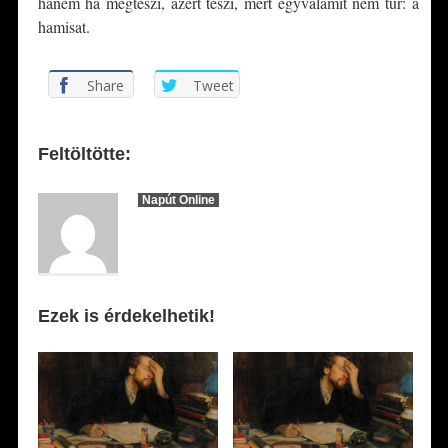
hanem ha megteszi, azért teszi, mert egyvalamit nem tűr: a
hamisat.
Share
Tweet
Feltöltötte:
Napút Online
Ezek is érdekelhetik!