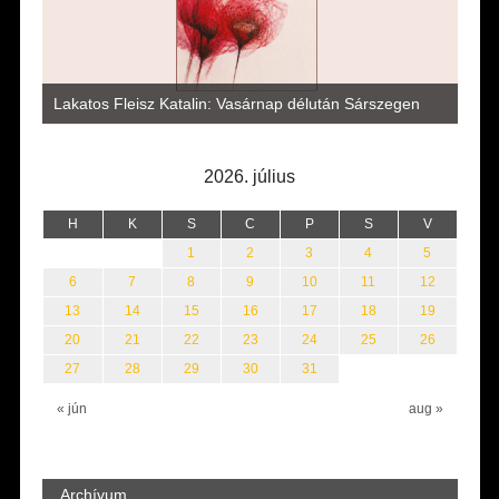
Vité
a
az i
Lakatos Fleisz Katalin: Vasárnap délután Sárszegen
erej
2026. július
H
K
S
C
P
S
V
1
2
3
4
5
6
7
8
9
10
11
12
13
14
15
16
17
18
19
20
21
22
23
24
25
26
27
28
29
30
31
« jún
aug »
Archívum