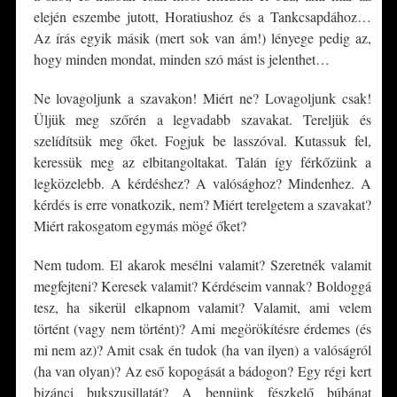
elején eszembe jutott, Horatiushoz és a Tankcsapdához…
Az írás egyik másik (mert sok van ám!) lényege pedig az,
hogy minden mondat, minden szó mást is jelenthet…
Ne lovagoljunk a szavakon! Miért ne? Lovagoljunk csak!
Üljük meg szőrén a legvadabb szavakat. Tereljük és
szelídítsük meg őket. Fogjuk be lasszóval. Kutassuk fel,
keressük meg az elbitangoltakat. Talán így férkőzünk a
legközelebb. A kérdéshez? A valósághoz? Mindenhez. A
kérdés is erre vonatkozik, nem? Miért terelgetem a szavakat?
Miért rakosgatom egymás mögé őket?
Nem tudom. El akarok mesélni valamit? Szeretnék valamit
megfejteni? Keresek valamit? Kérdéseim vannak? Boldoggá
tesz, ha sikerül elkapnom valamit? Valamit, ami velem
történt (vagy nem történt)? Ami megörökítésre érdemes (és
mi nem az)? Amit csak én tudok (ha van ilyen) a valóságról
(ha van olyan)? Az eső kopogását a bádogon? Egy régi kert
bizánci bukszusillatát? A bennünk fészkelő búbánat