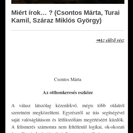
Miért írok… ? (Csontos Márta, Turai
Kamil, Száraz Miklós György)
⇒Az előző rész
*
*
Csontos Márta
Az otthonkeresés eszköze
A válasz látszólag kézenfekvő, mégis több oldalról
szeretném megközelíteni. Egyrészről az írás segítségével
saját valóságlátásom és létfilozófiám megértéséért küzdök.
A felismerés számomra nem feltétlenül logikai, ok-okozati