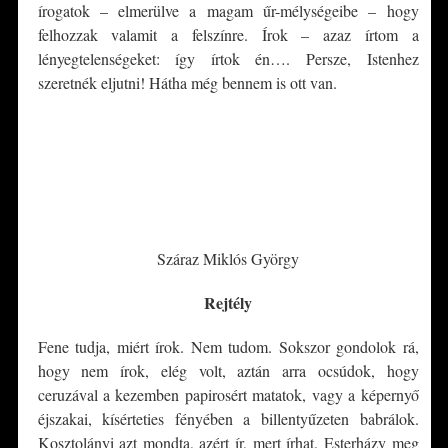
írogatok – elmerülve a magam űr-mélységeibe – hogy
felhozzak valamit a felszínre. Írok – azaz írtom a
lényegtelenségeket: így írtok én…. Persze, Istenhez
szeretnék eljutni! Hátha még bennem is ott van.
*
*
Száraz Miklós György
Rejtély
Fene tudja, miért írok. Nem tudom. Sokszor gondolok rá,
hogy nem írok, elég volt, aztán arra ocsúdok, hogy
ceruzával a kezemben papirosért matatok, vagy a képernyő
éjszakai, kísérteties fényében a billentyűzeten babrálok.
Kosztolányi azt mondta, azért ír, mert írhat. Esterházy meg