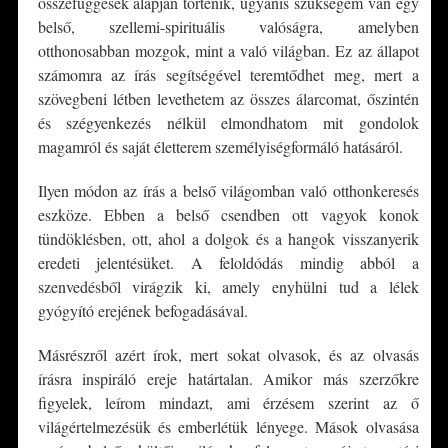
összefüggések alapján történik, ugyanis szükségem van egy
belső, szellemi-spirituális valóságra, amelyben
otthonosabban mozgok, mint a való világban. Ez az állapot
számomra az írás segítségével teremtődhet meg, mert a
szövegbeni létben levethetem az összes álarcomat, őszintén
és szégyenkezés nélkül elmondhatom mit gondolok
magamról és saját életterem személyiségformáló hatásáról.
Ilyen módon az írás a belső világomban való otthonkeresés
eszköze. Ebben a belső csendben ott vagyok konok
tündöklésben, ott, ahol a dolgok és a hangok visszanyerik
eredeti jelentésüket. A feloldódás mindig abból a
szenvedésből virágzik ki, amely enyhülni tud a lélek
gyógyító erejének befogadásával.
Másrészről azért írok, mert sokat olvasok, és az olvasás
írásra inspiráló ereje határtalan. Amikor más szerzőkre
figyelek, leírom mindazt, ami érzésem szerint az ő
világértelmezésük és emberlétük lényege. Mások olvasása