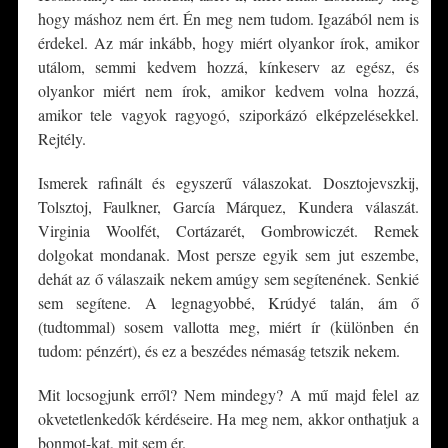
hogy máshoz nem ért. Én meg nem tudom. Igazából nem is
érdekel. Az már inkább, hogy miért olyankor írok, amikor
utálom, semmi kedvem hozzá, kínkeserv az egész, és
olyankor miért nem írok, amikor kedvem volna hozzá,
amikor tele vagyok ragyogó, sziporkázó elképzelésekkel.
Rejtély.
Ismerek rafinált és egyszerű válaszokat. Dosztojevszkij,
Tolsztoj, Faulkner, García Márquez, Kundera válaszát.
Virginia Woolfét, Cortázarét, Gombrowiczét. Remek
dolgokat mondanak. Most persze egyik sem jut eszembe,
dehát az ő válaszaik nekem amúgy sem segítenének. Senkié
sem segítene. A legnagyobbé, Krúdyé talán, ám ő
(tudtommal) sosem vallotta meg, miért ír (különben én
tudom: pénzért), és ez a beszédes némaság tetszik nekem.
Mit locsogjunk erről? Nem mindegy? A mű majd felel az
okvetetlenkedők kérdéseire. Ha meg nem, akkor onthatjuk a
bonmot-kat, mit sem ér.