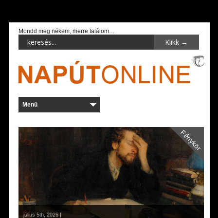
Mondd meg nékem, merre találom…
Fénykör
július 5th, 2026 |