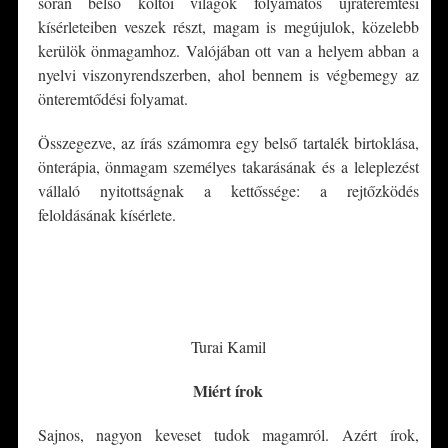
során belső költői világok folyamatos újrateremtési
kísérleteiben veszek részt, magam is megújulok, közelebb
kerülök önmagamhoz. Valójában ott van a helyem abban a
nyelvi viszonyrendszerben, ahol bennem is végbemegy az
önteremtődési folyamat.
Összegezve, az írás számomra egy belső tartalék birtoklása,
önterápia, önmagam személyes takarásának és a leleplezést
vállaló nyitottságnak a kettőssége: a rejtőzködés
feloldásának kísérlete.
*
*
Turai Kamil
Miért írok
Sajnos, nagyon keveset tudok magamról. Azért írok,