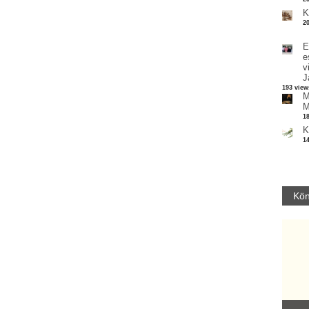
K
2
E
e
v
J
193 view
M
M
1
K
1
Kön
Parvathy Baul: A NAGY LELKEK DALAI.