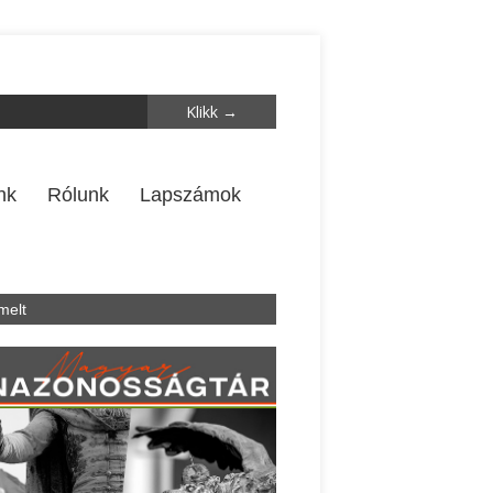
nk
Rólunk
Lapszámok
melt