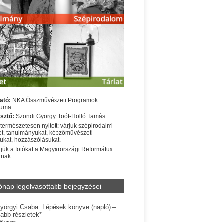
ató:
NKA Összművészeti Programok
iuma
sztő:
Szondi György, Toót-Holló Tamás
 természetesen nyitott: várjuk szépirodalmi
t, tanulmányukat, képzőművészeti
sukat, hozzászólásukat.
jük a fotókat a Magyarországi Református
znak
ónap legolvasottabb bejegyzései
yörgyi Csaba: Lépések könyve (napló) –
jabb részletek*
56 views