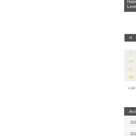
Bevezetés a bául ösvénybe (Fordította:
Halm
Rideg Zsófia)
Leve
lauz
H
7
14
21
28
« júl
Arc
202
202