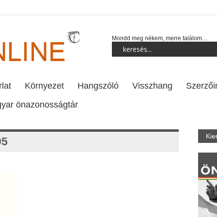
Mondd meg nékem, merre találom…
lat
Környezet
Hangszóló
Visszhang
Szerzői
yar önazonosságtár
Kie
05