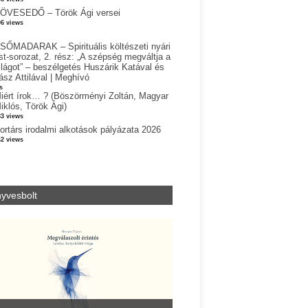
ÖVESEDŐ – Török Ági versei
06 views
SŐMADARAK – Spirituális költészeti nyári
st-sorozat, 2. rész: „A szépség megváltja a
ilágot” – beszélgetés Huszárik Katával és
ász Attilával | Meghívó
s
iért írok… ? (Böszörményi Zoltán, Magyar
iklós, Török Ági)
83 views
ortárs irodalmi alkotások pályázata 2026
42 views
yvesbolt