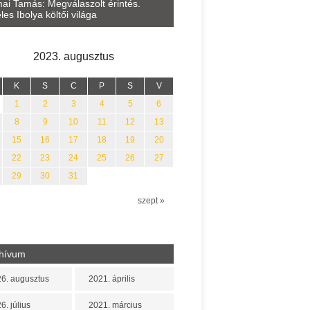
Lakatos Fleisz Katalin: Vasár
ai Tamás: Megválaszolt érintés.
Sárszegen
les Ibolya költői világa
2023. augusztus
K
S
C
P
S
V
1
2
3
4
5
6
8
9
10
11
12
13
15
16
17
18
19
20
22
23
24
25
26
27
29
30
31
szept »
hívum
6. augusztus
2021. április
6. július
2021. március