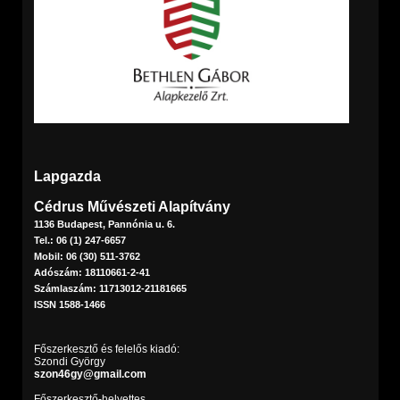
Lapgazda
Cédrus Művészeti Alapítvány
1136 Budapest, Pannónia u. 6.
Tel.: 06 (1) 247-6657
Mobil: 06 (30) 511-3762
Adószám: 18110661-2-41
Számlaszám: 11713012-21181665
ISSN 1588-1466
Főszerkesztő és felelős kiadó:
Szondi György
szon46gy@gmail.com
Főszerkesztő-helyettes