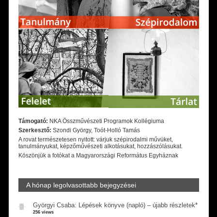
Támogató:
NKA Összművészeti Programok Kollégiuma
Szerkesztő:
Szondi György, Toót-Holló Tamás
A rovat természetesen nyitott: várjuk szépirodalmi művüket,
tanulmányukat, képzőművészeti alkotásukat, hozzászólásukat.
Köszönjük a fotókat a Magyarországi Református Egyháznak
A hónap legolvasottabb bejegyzései
Györgyi Csaba: Lépések könyve (napló) – újabb részletek*
256 views