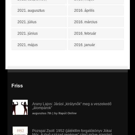
2021. augusztus
2016. április
2021. július
2016. március
2021. június
2016. február
2021. május
2016. január
Friss
Arany Lajos: Járási „királynők” meg a veszekedő
„álompárok”
augusztus 7th | by
Napút Online
Pozsgai Zsolt: 1952 (játékfilm forgatókönyv Jókai
Mór „A jövő század regénye” című műve alapján)