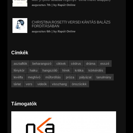
augusztus 7th | by
Napút Online
CHRISTINA ROSETTI VERSEI KÁNTÁS BALÁZS
FORDÍTÁSÁBAN
augusztus 6th | by
Napút Online
Címkék
asztalfiók
beharangozó
cikkek
cédrus
dráma
esszé
fénykör
haiku
hangszóló
hírek
kritika
körkérdés
levélfa
meghívó
műfordítás
próza
pályázat
tanulmány
tárlat
vers
videók
visszhang
önszócikk
Támogatók