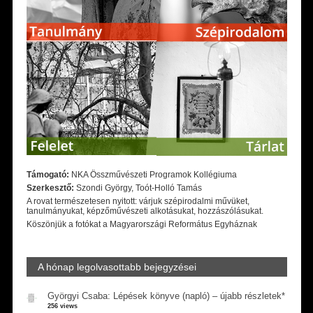
Támogató:
NKA Összművészeti Programok Kollégiuma
Szerkesztő:
Szondi György, Toót-Holló Tamás
A rovat természetesen nyitott: várjuk szépirodalmi művüket,
tanulmányukat, képzőművészeti alkotásukat, hozzászólásukat.
Köszönjük a fotókat a Magyarországi Református Egyháznak
A hónap legolvasottabb bejegyzései
Györgyi Csaba: Lépések könyve (napló) – újabb részletek*
256 views