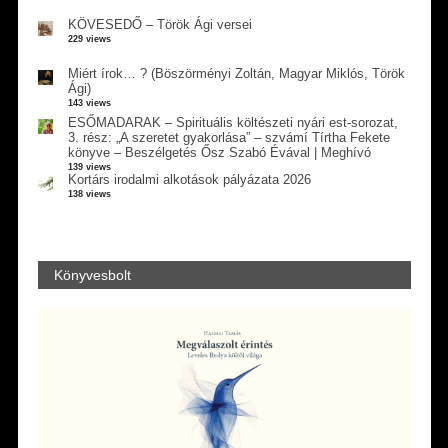
KÖVESEDŐ – Török Ági versei
229 views
Miért írok… ? (Böszörményi Zoltán, Magyar Miklós, Török
Ági)
143 views
ESŐMADARAK – Spirituális költészeti nyári est-sorozat,
3. rész: „A szeretet gyakorlása” – szvámí Tírtha Fekete
könyve – Beszélgetés Ősz Szabó Évával | Meghívó
139 views
Kortárs irodalmi alkotások pályázata 2026
138 views
Könyvesbolt