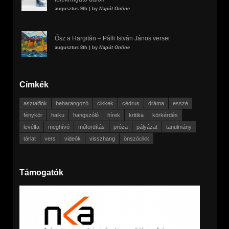
augusztus 9th | by
Napút Online
Ősz a Hargitán – Pálfi István János versei
augusztus 8th | by
Napút Online
Címkék
asztalfiók
beharangozó
cikkek
cédrus
dráma
esszé
fénykör
haiku
hangszóló
hírek
kritika
körkérdés
levélfa
meghívó
műfordítás
próza
pályázat
tanulmány
tárlat
vers
videók
visszhang
önszócikk
Támogatók