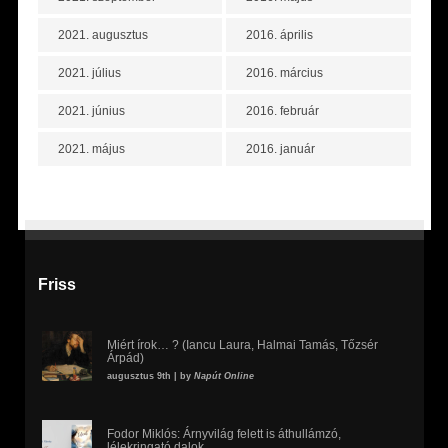
2021. augusztus
2016. április
2021. július
2016. március
2021. június
2016. február
2021. május
2016. január
Friss
Miért írok… ? (Iancu Laura, Halmai Tamás, Tőzsér
Árpád)
augusztus 9th | by
Napút Online
Fodor Miklós: Árnyvilág felett is áthullámzó,
lélekringató dalok