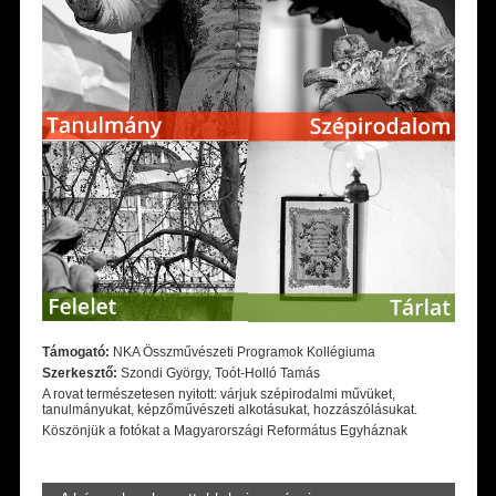
Támogató:
NKA Összművészeti Programok Kollégiuma
Szerkesztő:
Szondi György, Toót-Holló Tamás
A rovat természetesen nyitott: várjuk szépirodalmi művüket,
tanulmányukat, képzőművészeti alkotásukat, hozzászólásukat.
Köszönjük a fotókat a Magyarországi Református Egyháznak