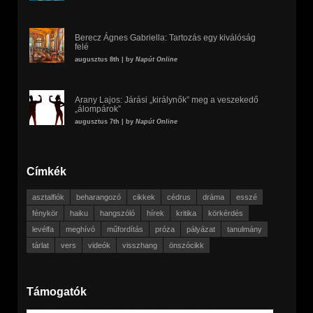
Berecz Ágnes Gabriella: Tartozás egy kiválóság
felé
augusztus 8th | by
Napút Online
Arany Lajos: Járási „királynők” meg a veszekedő
„álompárok”
augusztus 7th | by
Napút Online
Címkék
asztalfiók
beharangozó
cikkek
cédrus
dráma
esszé
fénykör
haiku
hangszóló
hírek
kritika
körkérdés
levélfa
meghívó
műfordítás
próza
pályázat
tanulmány
tárlat
vers
videók
visszhang
önszócikk
Támogatók