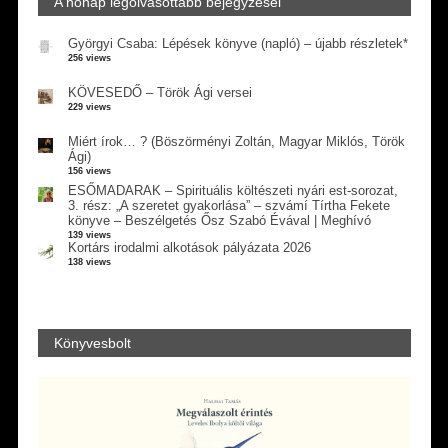
A hónap legolvasottabb bejegyzései
Györgyi Csaba: Lépések könyve (napló) – újabb részletek*
256 views
KÖVESEDŐ – Török Ági versei
229 views
Miért írok… ? (Böszörményi Zoltán, Magyar Miklós, Török
Ági)
156 views
ESŐMADARAK – Spirituális költészeti nyári est-sorozat,
3. rész: „A szeretet gyakorlása” – szvámí Tírtha Fekete
könyve – Beszélgetés Ősz Szabó Évával | Meghívó
139 views
Kortárs irodalmi alkotások pályázata 2026
138 views
Könyvesbolt