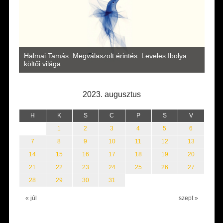
a
Halmai Tamás: Megválaszolt érintés. Leveles Ibolya
Laka
költői világa
2023. augusztus
H
K
S
C
P
S
V
1
2
3
4
5
6
7
8
9
10
11
12
13
14
15
16
17
18
19
20
21
22
23
24
25
26
27
28
29
30
31
« júl
szept »