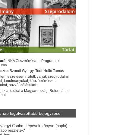
ató:
NKA Összművészeti Programok
iuma
sztő:
Szondi György, Toót-Holló Tamás
 természetesen nyitott: várjuk szépirodalmi
t, tanulmányukat, képzőművészeti
sukat, hozzászólásukat.
jük a fotókat a Magyarországi Református
znak
ónap legolvasottabb bejegyzései
yörgyi Csaba: Lépések könyve (napló) –
jabb részletek*
56 views