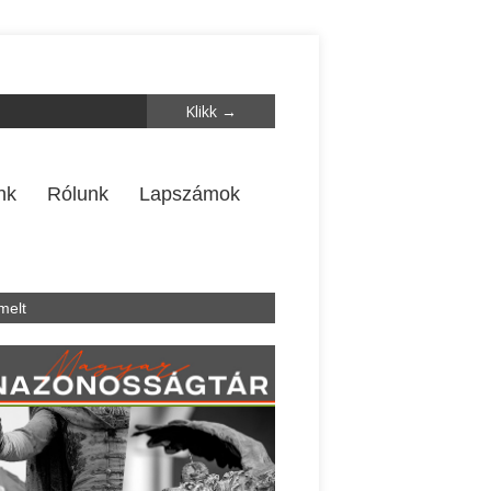
nk
Rólunk
Lapszámok
melt