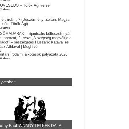
ÖVESEDŐ – Török Ági versei
12 views
iért írok… ? (Böszörményi Zoltán, Magyar
iklós, Török Ági)
83 views
SŐMADARAK – Spirituális költészeti nyári
st-sorozat, 2. rész: „A szépség megváltja a
ilágot” – beszélgetés Huszárik Katával és
ász Attilával | Meghívó
s
ortárs irodalmi alkotások pályázata 2026
36 views
yvesbolt
athy Baul: A NAGY LELKEK DALAI.