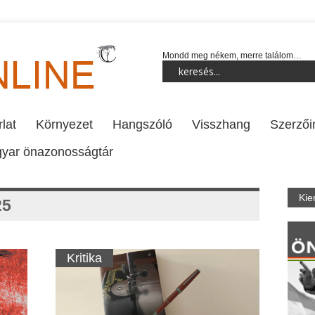
Mondd meg nékem, merre találom…
lat
Környezet
Hangszóló
Visszhang
Szerzői
yar önazonosságtár
Kie
25
Kritika