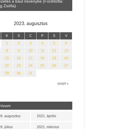
zetés a bául ösvénybe (Fordította:
Halmai Tamás: Megválaszolt é
g Zsófia)
Leveles Ibolya költői világa
2023. augusztus
K
S
C
P
S
V
1
2
3
4
5
6
8
9
10
11
12
13
15
16
17
18
19
20
22
23
24
25
26
27
29
30
31
szept »
hívum
6. augusztus
2021. április
6. július
2021. március