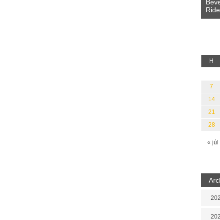
Beve
Ride
a fényből
Káplán Géza: Erotikai kalauz
H
7
14
21
28
« júl
Arc
202
202