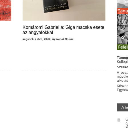
Komáromi Gabriella: Giga macska esete
az angyalokkal
augusztus 25th, 2023 |
by Napút Online
Támog
Kollég
Szerke
A rovat
művüke
alkotá
Köszön
Egyhá
A h
G
ú
2