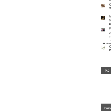
K
2
M
M
1
E
e
v
J
149 view
K
1
Kön
Parv