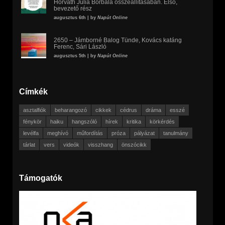
Horváth Júlia Borbála összeállításában. Első,
bevezető rész
augusztus 6th | by
Napút Online
2650 – Jámborné Balog Tünde, Kovács katáng
Ferenc, Sári László
augusztus 5th | by
Napút Online
Címkék
asztalfiók
beharangozó
cikkek
cédrus
dráma
esszé
fénykör
haiku
hangszóló
hírek
kritika
körkérdés
levélfa
meghívó
műfordítás
próza
pályázat
tanulmány
tárlat
vers
videók
visszhang
önszócikk
Támogatók