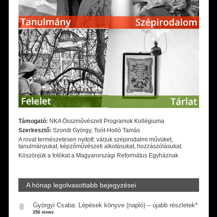
Támogató:
NKA Összművészeti Programok Kollégiuma
Szerkesztő:
Szondi György, Toót-Holló Tamás
A rovat természetesen nyitott: várjuk szépirodalmi művüket,
tanulmányukat, képzőművészeti alkotásukat, hozzászólásukat.
Köszönjük a fotókat a Magyarországi Református Egyháznak
A hónap legolvasottabb bejegyzései
Györgyi Csaba: Lépések könyve (napló) – újabb részletek*
256 views