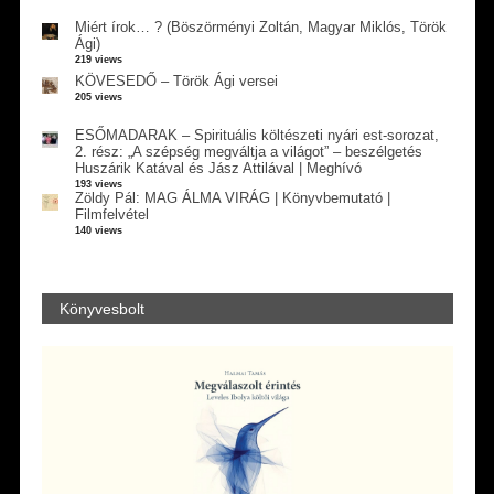
Miért írok… ? (Böszörményi Zoltán, Magyar Miklós, Török
Ági)
219 views
KÖVESEDŐ – Török Ági versei
205 views
ESŐMADARAK – Spirituális költészeti nyári est-sorozat,
2. rész: „A szépség megváltja a világot” – beszélgetés
Huszárik Katával és Jász Attilával | Meghívó
193 views
Zöldy Pál: MAG ÁLMA VIRÁG | Könyvbemutató |
Filmfelvétel
140 views
Könyvesbolt