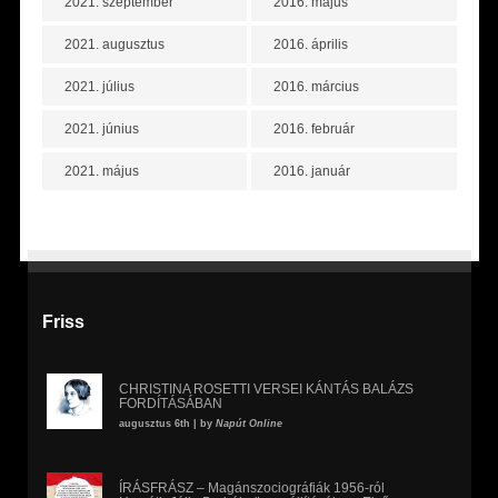
2021. szeptember
2016. május
2021. augusztus
2016. április
2021. július
2016. március
2021. június
2016. február
2021. május
2016. január
Friss
CHRISTINA ROSETTI VERSEI KÁNTÁS BALÁZS
FORDÍTÁSÁBAN
augusztus 6th | by
Napút Online
ÍRÁSFRÁSZ – Magánszociográfiák 1956-ról