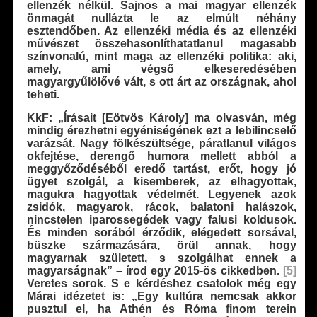
ellenzék nélkül. Sajnos a mai magyar ellenzék
önmagát nullázta le az elmúlt néhány
esztendőben. Az ellenzéki média és az ellenzéki
művészet összehasonlíthatatlanul magasabb
színvonalú, mint maga az ellenzéki politika: aki,
amely, ami végső elkeseredésében
magyargyűlölővé vált, s ott árt az országnak, ahol
teheti.
KkF: „Írásait [Eötvös Károly] ma olvasván, még
mindig érezhetni egyéniségének ezt a lebilincselő
varázsát. Nagy fölkészültsége, páratlanul világos
okfejtése, derengő humora mellett abból a
meggyőződéséből eredő tartást, erőt, hogy jó
ügyet szolgál, a kisemberek, az elhagyottak,
magukra hagyottak védelmét. Legyenek azok
zsidók, magyarok, rácok, balatoni halászok,
nincstelen iparossegédek vagy falusi koldusok.
És minden sorából érződik, elégedett sorsával,
büszke származására, örül annak, hogy
magyarnak született, s szolgálhat ennek a
magyarságnak” – írod egy 2015-ös cikkedben.
[5]
Veretes sorok. S e kérdéshez csatolok még egy
Márai idézetet is: „Egy kultúra nemcsak akkor
pusztul el, ha Athén és Róma finom terein