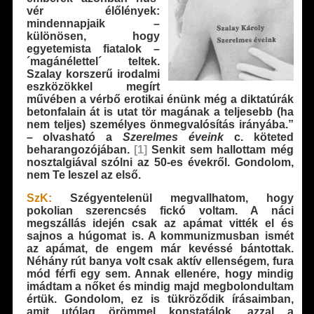
vér élőlények:
mindennapjaik –
különösen, hogy
egyetemista fiatalok –
´magánélettel´ teltek.
Szalay korszerű irodalmi
eszközökkel megírt
művében a vérbő erotikai énünk még a diktatúrák
betonfalain át is utat tör magának a teljesebb (ha
nem teljes) személyes önmegvalósítás irányába.”
– olvasható a
Szerelmes éveink
c. köteted
beharangozójában.
[1]
Senkit sem hallottam még
nosztalgiával szólni az 50-es évekről. Gondolom,
nem Te leszel az első.
SzK:
Szégyentelenül megvallhatom, hogy
pokolian szerencsés fickó voltam. A náci
megszállás idején csak az apámat vitték el és
sajnos a húgomat is. A kommunizmusban ismét
az apámat, de engem már kevéssé bántottak.
Néhány rút banya volt csak aktív ellenségem, fura
mód férfi egy sem. Annak ellenére, hogy mindig
imádtam a nőket és mindig majd megbolondultam
értük. Gondolom, ez is tükröződik írásaimban,
amit utólag örömmel konstatálok, azzal a