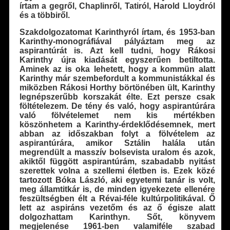
írtam a gegről, Chaplinről, Tatiról, Harold Lloydról
és a többiről.
Szakdolgozatomat Karinthyról írtam, és 1953-ban
Karinthy-monográfiával pályáztam meg az
aspirantúrát is. Azt kell tudni, hogy Rákosi
Karinthy újra kiadását egyszerűen betiltotta.
Aminek az is oka lehetett, hogy a kommün alatt
Karinthy már szembefordult a kommunistákkal és
miközben Rákosi Horthy börtönében ült, Karinthy
legnépszerűbb korszakát élte. Ezt persze csak
föltételezem. De tény és való, hogy aspirantúrára
való fölvételemet nem kis mértékben
köszönhetem a Karinthy-érdeklődésemnek, mert
abban az időszakban folyt a fölvételem az
aspirantúrára, amikor Sztálin halála után
megrendült a masszív bolsevista uralom és azok,
akiktől függött aspirantúrám, szabadabb nyitást
szerettek volna a szellemi életben is. Ezek közé
tartozott Bóka László, aki egyetemi tanár is volt,
meg államtitkár is, de minden igyekezete ellenére
feszültségben élt a Révai-féle kultúrpolitikával. Ő
lett az aspiráns vezetőm és az ő égisze alatt
dolgozhattam Karinthyn. Sőt, könyvem
megjelenése 1961-ben valamiféle szabad