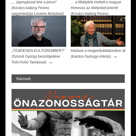
„…jajongással tele a pince”
… a Miatyánk mellett a magyar
(Kovács katáng Ferenc
Himnusz az életünket jelenti!
nagyinterjúja Leveles Ibolyával)
(Kovács katáng Ferenc
→
beszélgetése Demeter Józseffel)
→
„TÁJIDEGEN KULTÚREMBER?”
Hálával a megpróbáltatásokon át
→
(Szondi György beszélgetése
(Kardos Gyöngyi-interjú)
→
Toót-Holló Tamással)
Kiemelt