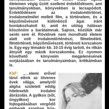
életemen végig űzött szellemi érdeklődésem, ami
tanulmányokban, könyvekben is lecsapódott.
Érdeklődésem az irodalomtörténet,
irodalomelmélet mellett film, a történelem, és a
képzőművészet különböző ágai iránt
bontakozhatott ki, amit én utólag hálásan
köszönöm a barátaimnak. Sajnos, közülük már
senki sem él. Rövidnek nem mondható életem
alatt volt irodalomtörténészi, filmelméleti,
filmtörténeti, képzőművészeti, történeti korszakom
is. Egy-egy témakör kb. 10-15 évig tartott, és ritkán
átnyúlt egy másik korszakomba. Ez nyomon
követhető könyveim megjelenésének
sorjázásában és tanulmányaimban, kritikáimban
is.
KkF:
„…elemi erővel
tárul elénk az ötvenes
évek világa, amelyről
aligha született eddig
hitelesebb irodalmi
ábrázolás. A gyilkos (sőt,
öngyilkos) kor
fojtogatásában vergődő
emberek azonban hús-