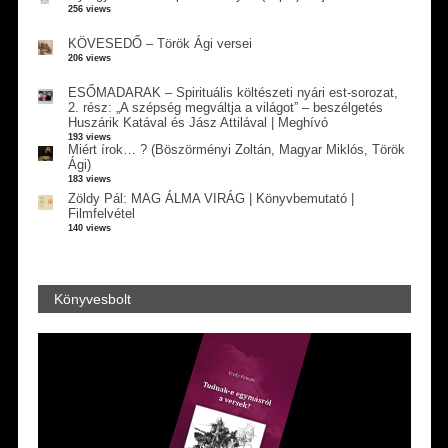
256 views
KÖVESEDŐ – Török Ági versei
206 views
ESŐMADARAK – Spirituális költészeti nyári est-sorozat,
2. rész: „A szépség megváltja a világot” – beszélgetés
Huszárik Katával és Jász Attilával | Meghívó
193 views
Miért írok… ? (Böszörményi Zoltán, Magyar Miklós, Török
Ági)
183 views
Zöldy Pál: MAG ÁLMA VIRÁG | Könyvbemutató |
Filmfelvétel
140 views
Könyvesbolt