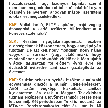
hozzáfűzéssel, hogy bizonyos tapintat szerint
nem írtam meg mindent ebből a témakörből olyan
őszintén és nyersen, ahogyan mások, szerintem
idióták, ezt megcselekedték.
KkF:
Voltál tanító, ELTE aspiráns, majd végleg
átlovagoltál a kiadói területre. Mi lendített át a
könyves szakmába?
SzK:
Részben nyugtalanságomnak, részben
ellenségeimnek köszönhettem, hogy annyi pályán
futottam. De azt kell, hogy mondjam, hogy hálás
vagyok a sorsnak (vagy utálóimnak), hogy
mindenünnen előbb-utóbb elüldöztek. Mert újabb
világok tárulhattak föl előttem évről évre és
évtizedről évtizedre, ami csak gazdagította az
életemet.
KkF:
Szüleim nehezen nyelték le tőlem, a műszaki
egyetemista diáktól a humán „félrelépéseket”.
Attól aztán végképp kiakadtak, amikor
kijelentettem, én csak a Magyar Televízióban
tudnám elképzelni a jövőmet (amiből persze nem
lett semmi). Két periódusban Te ki is ruccantál az
MTV-be. Rendszerváltozás előtt és után is. Mi