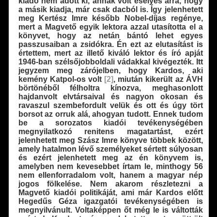
kiadó nem adott ki, annak volt esélyes arra, hogy
a másik kiadja, már csak dacból is. Így jelenhetett
meg Kertész Imre később Nobel-díjas regénye,
mert a Magvető egyik lektora azzal utasította el a
könyvet, hogy az netán bántó lehet egyes
passzusaiban a zsidókra. Én ezt az elutasítást is
értettem, mert az illető kiváló lektor és író apját
1946-ban szélsőjobboldali vádakkal kivégezték. Itt
jegyzem meg zárójelben, hogy Kardos, aki
kemény Katpol-os volt
[2]
, miután kikerült az ÁVH
börtönéből félholtra kínozva, meghasonlott
hajdanvolt elvtársaival és nagyon okosan és
ravaszul szembefordult velük és ott és úgy tört
borsot az orruk alá, ahogyan tudott. Ennek tudom
be a sorozatos kiadói tevékenységében
megnyilatkozó renitens magatartást, ezért
jelenhetett meg Szász Imre könyve többek között,
amely hatalmon lévő személyeket sértett súlyosan
és ezért jelenhetett meg az én könyvem is,
amelyben nem kevesebbet írtam le, minthogy 56
nem ellenforradalom volt, hanem a magyar nép
jogos fölkelése. Nem akarom részletezni a
Magvető kiadói politikáját, ami már Kardos előtt
Hegedűs Géza igazgatói tevékenységében is
megnyilvánult. Voltaképpen őt még le is váltották