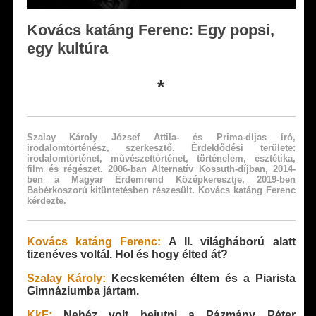
Kovács katáng Ferenc: Egy popsi,
egy kultúra
*
Szalay Károly József Attila- és Prima-díjas író,
irodalomtörténész, szerkesztő. Érdeklődési területe:
irodalomtörténet, művészettörténet, történelem, esztétika,
film és régészet. 2006-ban Alternatív Kossuth-díjban, 2014-
ben a Magyar Érdemrend Középkeresztje, 2019-ben
Babérkoszorú kitüntetésben részesült. Kovács katáng Ferenc
kérdezte.
Kovács katáng Ferenc:
A II. világháború alatt
tizenéves voltál. Hol és hogy élted át?
Szalay Károly:
Kecskeméten éltem és a Piarista
Gimnáziumba jártam.
KkF:
Nehéz volt bejutni a Pázmány Péter