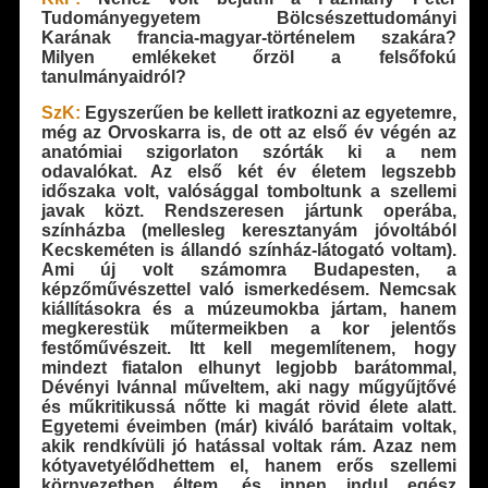
Tudományegyetem Bölcsészettudományi
Karának francia-magyar-történelem szakára?
Milyen emlékeket őrzöl a felsőfokú
tanulmányaidról?
SzK:
Egyszerűen be kellett iratkozni az egyetemre,
még az Orvoskarra is, de ott az első év végén az
anatómiai szigorlaton szórták ki a nem
odavalókat. Az első két év életem legszebb
időszaka volt, valósággal tomboltunk a szellemi
javak közt. Rendszeresen jártunk operába,
színházba (mellesleg keresztanyám jóvoltából
Kecskeméten is állandó színház-látogató voltam).
Ami új volt számomra Budapesten, a
képzőművészettel való ismerkedésem. Nemcsak
kiállításokra és a múzeumokba jártam, hanem
megkerestük műtermeikben a kor jelentős
festőművészeit. Itt kell megemlítenem, hogy
mindezt fiatalon elhunyt legjobb barátommal,
Dévényi Ivánnal műveltem, aki nagy műgyűjtővé
és műkritikussá nőtte ki magát rövid élete alatt.
Egyetemi éveimben (már) kiváló barátaim voltak,
akik rendkívüli jó hatással voltak rám. Azaz nem
kótyavetyélődhettem el, hanem erős szellemi
környezetben éltem, és innen indul egész