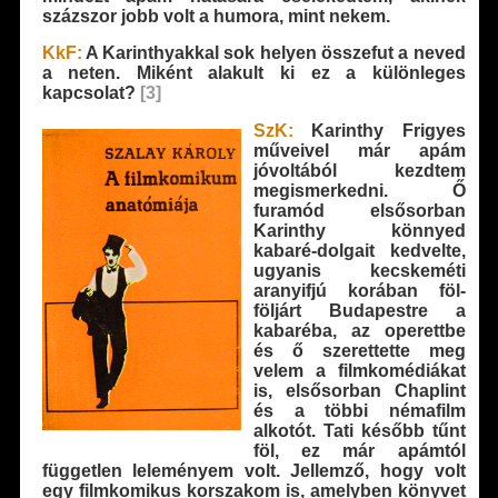
százszor jobb volt a humora, mint nekem.
KkF:
A Karinthyakkal sok helyen összefut a neved
a neten. Miként alakult ki ez a különleges
kapcsolat?
[3]
SzK:
Karinthy Frigyes
műveivel már apám
jóvoltából kezdtem
megismerkedni. Ő
furamód elsősorban
Karinthy könnyed
kabaré-dolgait kedvelte,
ugyanis kecskeméti
aranyifjú korában föl-
följárt Budapestre a
kabaréba, az operettbe
és ő szerettette meg
velem a filmkomédiákat
is, elsősorban Chaplint
és a többi némafilm
alkotót. Tati később tűnt
föl, ez már apámtól
független leleményem volt. Jellemző, hogy volt
egy filmkomikus korszakom is, amelyben könyvet