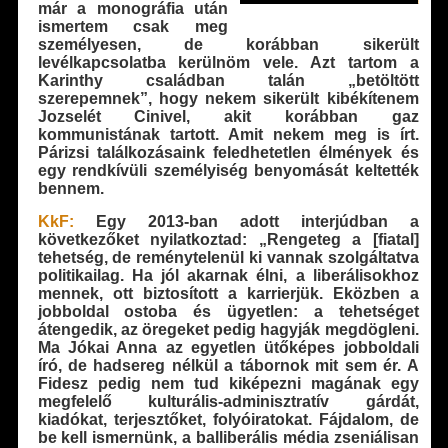
már a monográfia után
ismertem csak meg
személyesen, de korábban sikerült
levélkapcsolatba kerülnöm vele. Azt tartom a
Karinthy családban talán „betöltött
szerepemnek”, hogy nekem sikerült kibékítenem
Jozselét Cinivel, akit korábban gaz
kommunistának tartott. Amit nekem meg is írt.
Párizsi találkozásaink feledhetetlen élmények és
egy rendkívüli személyiség benyomását keltették
bennem.
KkF:
Egy 2013-ban adott interjúdban a
következőket nyilatkoztad: „Rengeteg a [fiatal]
tehetség, de reménytelenül ki vannak szolgáltatva
politikailag. Ha jól akarnak élni, a liberálisokhoz
mennek, ott biztosított a karrierjük. Eközben a
jobboldal ostoba és ügyetlen: a tehetséget
átengedik, az öregeket pedig hagyják megdögleni.
Ma Jókai Anna az egyetlen ütőképes jobboldali
író, de hadsereg nélkül a tábornok mit sem ér. A
Fidesz pedig nem tud kiképezni magának egy
megfelelő kulturális-adminisztratív gárdát,
kiadókat, terjesztőket, folyóiratokat. Fájdalom, de
be kell ismernünk, a balliberális média zseniálisan