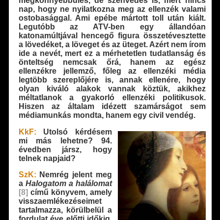
megkönnyebbülés, de szenvedés is, mert nincs
nap, hogy ne nyilatkozna meg az ellenzék valami
ostobasággal. Ami epébe mártott toll után kiált.
Legutóbb az ATV-ben egy állandóan
katonamúltjával hencegő figura összetévesztette
a lövedéket, a löveget és az üteget. Azért nem írom
ide a nevét, mert ez a mérhetetlen tudatlanság és
önteltség nemcsak őrá, hanem az egész
ellenzékre jellemző, főleg az ellenzéki média
legtöbb szereplőjére is, annak ellenére, hogy
olyan kiváló alakok vannak köztük, akikhez
méltatlanok a gyakorló ellenzéki politikusok.
Hiszen az általam idézett szamárságot sem
médiamunkás mondta, hanem egy civil vendég.
KkF:
Utolsó kérdésem
mi más lehetne? 94.
évedben jársz, hogy
telnek napjaid?
SzK:
Nemrég jelent meg
a
Halogatom a halálomat
[8]
című könyvem, amely
visszaemlékezéseimet
tartalmazza, körülbelül a
fordulat éve előtti időkig.