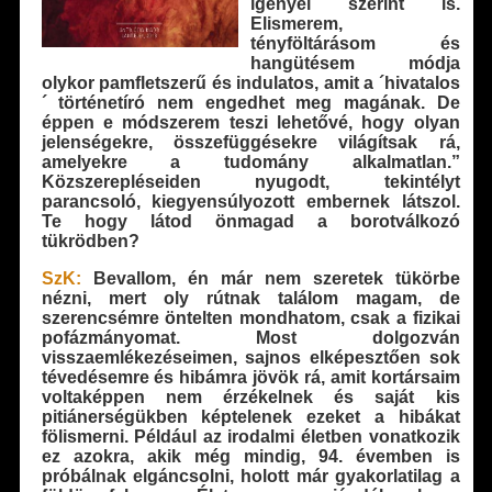
igényei szerint is.
Elismerem,
tényföltárásom és
hangütésem módja
olykor pamfletszerű és indulatos, amit a ´hivatalos
´ történetíró nem engedhet meg magának. De
éppen e módszerem teszi lehetővé, hogy olyan
jelenségekre, összefüggésekre világítsak rá,
amelyekre a tudomány alkalmatlan.”
Közszerepléseiden nyugodt, tekintélyt
parancsoló, kiegyensúlyozott embernek látszol.
Te hogy látod önmagad a borotválkozó
tükrödben?
SzK:
Bevallom, én már nem szeretek tükörbe
nézni, mert oly rútnak találom magam, de
szerencsémre öntelten mondhatom, csak a fizikai
pofázmányomat. Most dolgozván
visszaemlékezéseimen, sajnos elképesztően sok
tévedésemre és hibámra jövök rá, amit kortársaim
voltaképpen nem érzékelnek és saját kis
pitiánerségükben képtelenek ezeket a hibákat
fölismerni. Például az irodalmi életben vonatkozik
ez azokra, akik még mindig, 94. évemben is
próbálnak elgáncsolni, holott már gyakorlatilag a