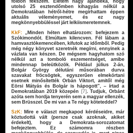
földön fekszem. Életem nagy ajándéka, hogy
utolsó 25 esztendőmben kihagyás nélkül a
Demokratában hétről-hétre megírhattam éppen
aktuális véleményemet, és ez nagy
megkönnyebbüléssel járt lelkiismeretemnek.
KkF:
„Minden héten elhatározom: befejezem a
Szókimondót. Elmúltam kilencven. Fél lábam a
hamvasztókemencében, kifutok az időmből. Pedig
még négy könyvet szeretnék megírni, ennyinek a
vázlata van készen. De mégsem hagyhatom szó
nélkül azt a tomboló eszementséget, amibe
mindennap beleütközök. Például július 2-án,
Bolgár György délutáni műsorában durva
szavakat fröcsögtek, egyszerűen elmekórtani
esetnek minősítették Orbán Viktort, amitől még
Eörsi Mátyás és Bolgár is hápogott”, – írtad a
Demokratában 2019 közepén
[7]
. Tudjuk, Orbánt
azóta sem hordja tenyerén sem a magyar ellenzék,
sem Brüsszel. De mi van a Te négy köteteddel?
SzK:
Mire e választ megkapod kérdéseidre, már
köztudottá vált (persze csak azoknak, akiket
érdekelt), hogy a Demokrata-sorozatomat
befejeztem. Ez számomra részben