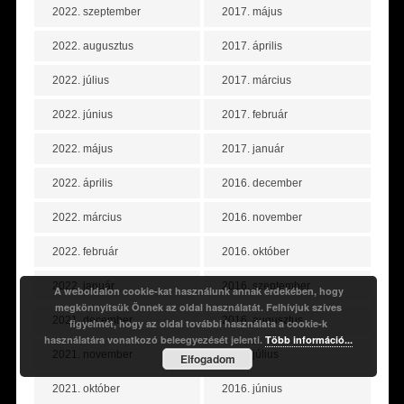
2022. szeptember
2017. május
2022. augusztus
2017. április
2022. július
2017. március
2022. június
2017. február
2022. május
2017. január
2022. április
2016. december
2022. március
2016. november
2022. február
2016. október
2022. január
2016. szeptember
A weboldalon cookie-kat használunk annak érdekében, hogy
megkönnyítsük Önnek az oldal használatát. Felhívjuk szíves
2021. december
2016. augusztus
figyelmét, hogy az oldal további használata a cookie-k
használatára vonatkozó beleegyezését jelenti.
Több információ...
2021. november
2016. július
Elfogadom
2021. október
2016. június