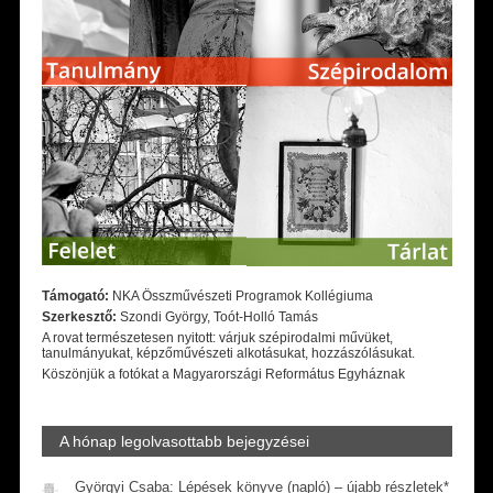
Támogató:
NKA Összművészeti Programok Kollégiuma
Szerkesztő:
Szondi György, Toót-Holló Tamás
A rovat természetesen nyitott: várjuk szépirodalmi művüket,
tanulmányukat, képzőművészeti alkotásukat, hozzászólásukat.
Köszönjük a fotókat a Magyarországi Református Egyháznak
A hónap legolvasottabb bejegyzései
Györgyi Csaba: Lépések könyve (napló) – újabb részletek*