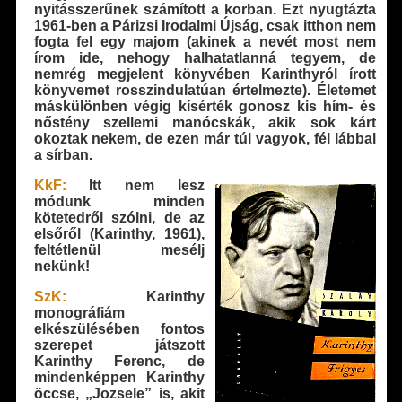
nyitásszerűnek számított a korban. Ezt nyugtázta
1961-ben a Párizsi Irodalmi Újság, csak itthon nem
fogta fel egy majom (akinek a nevét most nem
írom ide, nehogy halhatatlanná tegyem, de
nemrég megjelent könyvében Karinthyról írott
könyvemet rosszindulatúan értelmezte). Életemet
máskülönben végig kísérték gonosz kis hím- és
nőstény szellemi manócskák, akik sok kárt
okoztak nekem, de ezen már túl vagyok, fél lábbal
a sírban.
KkF:
Itt nem lesz
módunk minden
kötetedről szólni, de az
elsőről (Karinthy, 1961),
feltétlenül mesélj
nekünk!
SzK:
Karinthy
monográfiám
elkészülésében fontos
szerepet játszott
Karinthy Ferenc, de
mindenképpen Karinthy
öccse, „Jozsele” is, akit