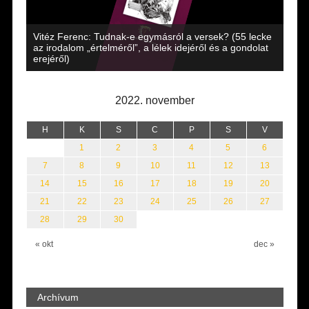
Vitéz Ferenc: Tudnak-e egymásról a versek? (55 lecke
az irodalom „értelméről”, a lélek idejéről és a gondolat
Babi
n
erejéről)
2022. november
H
K
S
C
P
S
V
1
2
3
4
5
6
7
8
9
10
11
12
13
14
15
16
17
18
19
20
21
22
23
24
25
26
27
28
29
30
« okt
dec »
Archívum