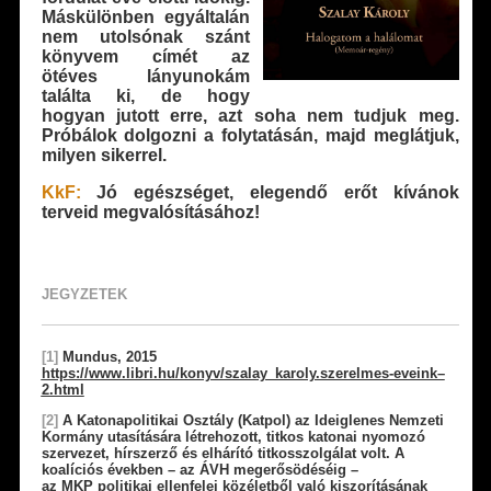
Máskülönben egyáltalán
nem utolsónak szánt
könyvem címét az
ötéves lányunokám
találta ki, de hogy
hogyan jutott erre, azt soha nem tudjuk meg.
Próbálok dolgozni a folytatásán, majd meglátjuk,
milyen sikerrel.
KkF:
Jó egészséget, elegendő erőt kívánok
terveid megvalósításához!
JEGYZETEK
[1]
Mundus, 2015
https://www.libri.hu/konyv/szalay_karoly.szerelmes-eveink–
2.html
[2]
A Katonapolitikai Osztály (Katpol) az
Ideiglenes Nemzeti
Kormány
utasítására létrehozott, titkos katonai nyomozó
szervezet,
hírszerző
és
elhárító
titkosszolgálat
volt. A
koalíciós években – az
ÁVH
megerősödéséig –
az
MKP
politikai ellenfelei közéletből való kiszorításának