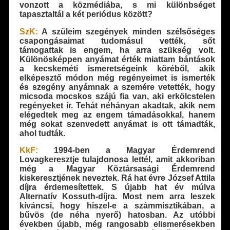
vonzott a közmédiába, s mi különbséget
tapasztaltál a két periódus között?
SzK:
A szüleim szegények minden szélsőséges
csapongásaimat tudomásul vették, sőt
támogattak is engem, ha arra szükség volt.
Különösképpen anyámat érték miattam bántások
a kecskeméti ismeretségeink köréből, akik
elképesztő módon még regényeimet is ismerték
és szegény anyámnak a szemére vetették, hogy
micsoda mocskos szájú fia van, aki erkölcstelen
regényeket ír. Tehát néhányan akadtak, akik nem
elégedtek meg az engem támadásokkal, hanem
még sokat szenvedett anyámat is ott támadták,
ahol tudták.
KkF:
1994-ben a Magyar Érdemrend
Lovagkeresztje tulajdonosa lettél, amit akkoriban
még a Magyar Köztársasági Érdemrend
kiskeresztjének neveztek. Rá hat évre József Attila
díjra érdemesítettek. S újabb hat év múlva
Alternatív Kossuth-díjra. Most nem arra leszek
kíváncsi, hogy hiszel-e a számmisztikában, a
bűvös (de néha nyerő) hatosban. Az utóbbi
években újabb, még rangosabb elismerésekben