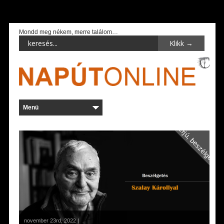
Mondd meg nékem, merre találom…
Interjú, beszélgetés
november 23rd, 2022 |