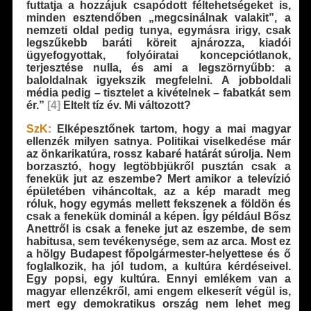
futtatja a hozzájuk csapódott féltehetségeket is,
minden esztendőben „megcsinálnak valakit”, a
nemzeti oldal pedig tunya, egymásra irigy, csak
legszűkebb baráti köreit ajnározza, kiadói
ügyefogyottak, folyóiratai koncepciótlanok,
terjesztése nulla, és ami a legszörnyűbb: a
baloldalnak igyekszik megfelelni. A jobboldali
média pedig – tisztelet a kivételnek – fabatkát sem
ér.”
[4]
Eltelt tíz év. Mi változott?
SzK:
Elképesztőnek tartom, hogy a mai magyar
ellenzék milyen satnya. Politikai viselkedése már
az önkarikatúra, rossz kabaré határát súrolja. Nem
borzasztó, hogy legtöbbjükről pusztán csak a
fenekük jut az eszembe? Mert amikor a televízió
épületében viháncoltak, az a kép maradt meg
róluk, hogy egymás mellett fekszenek a földön és
csak a fenekük dominál a képen. Így például Bősz
Anettről is csak a feneke jut az eszembe, de sem
habitusa, sem tevékenysége, sem az arca. Most ez
a hölgy Budapest főpolgármester-helyettese és ő
foglalkozik, ha jól tudom, a kultúra kérdéseivel.
Egy popsi, egy kultúra. Ennyi emlékem van a
magyar ellenzékről, ami engem elkeserít végül is,
mert egy demokratikus ország nem lehet meg