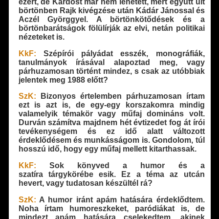
ezért, de Kardost már nem lehetett, mert együtt ült
börtönben Rajk kivégzése után Kádár Jánossal és
Aczél Györggyel. A börtönkötődések és a
börtönbarátságok fölülírják az elvi, netán politikai
nézeteket is.
KkF:
Szépírói pályádat esszék, monográfiák,
tanulmányok írásával alapoztad meg, vagy
párhuzamosan történt mindez, s csak az utóbbiak
jelentek meg 1988 előtt?
SzK:
Bizonyos értelemben párhuzamosan írtam
ezt is azt is, de egy-egy korszakomra mindig
valamelyik témakör vagy műfaj domináns volt.
Durván számítva majdnem hét évtizedet fog át írói
tevékenységem és ez idő alatt változott
érdeklődésem és munkásságom is. Gondolom, túl
hosszú idő, hogy egy műfaj mellett kitarthassak.
KkF:
Sok könyved a humor és a
szatíra tárgykörébe esik. Ez a téma az utcán
hevert, vagy tudatosan készültél rá?
SzK:
A humor iránt apám hatására érdeklődtem.
Noha írtam humoreszkeket, paródiákat is, de
mindezt apám hatására cselekedtem, akinek