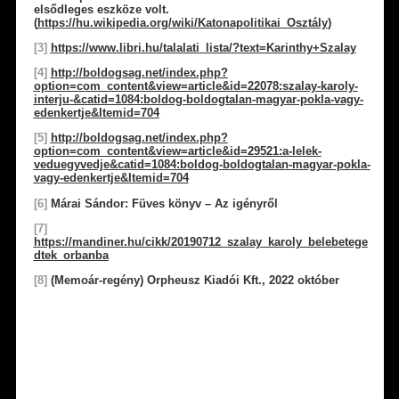
elsődleges eszköze volt.
(
https://hu.wikipedia.org/wiki/Katonapolitikai_Osztály
)
[3]
https://www.libri.hu/talalati_lista/?text=Karinthy+Szalay
[4]
http://boldogsag.net/index.php?
option=com_content&view=article&id=22078:szalay-karoly-
interju-&catid=1084:boldog-boldogtalan-magyar-pokla-vagy-
edenkertje&Itemid=704
[5]
http://boldogsag.net/index.php?
option=com_content&view=article&id=29521:a-lelek-
veduegyvedje&catid=1084:boldog-boldogtalan-magyar-pokla-
vagy-edenkertje&Itemid=704
[6]
Márai Sándor: Füves könyv – Az igényről
[7]
https://mandiner.hu/cikk/20190712_szalay_karoly_belebetege
dtek_orbanba
[8]
(Memoár-regény) Orpheusz Kiadói Kft., 2022 október