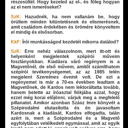
részesültél. Hogy kezeled az el-, és főleg hogyan
az el nem ismeréseket?
SzK:
Hazudnék, ha nem vallanám be, hogy
örültem minden kitüntetésnek és elismerésnek,
amit családom érdekében és örömére könyveltem
el mindig és elsősorban.
KkF:
Írói munkásságod kezdetét mikorra datálod?
SzK:
Erre nehéz válaszolnom, mert itt-ott és
helyenként megjelentek szépírói műveim
foszlányokban. Kiadásra váró regényem is a
Magvetőnél, de első művem, amitől számíthatom
szépírói tevékenységemet, az az 1985 telén
megjelent
Szerelmes éveink
volt. De ezt a
regényemet is már a 70-es években leadtam a
Magvetőnek, de Kardos nem lektoráltatta tovább,
hanem betette az íróasztal fiókjába azzal, hogy
ezzel még korai előjönni, várjuk meg a megfelelő
pillanatot. Amikor azonban Szász Imre könyvét a
Szépirodalmi elutasította és én javasoltam
Kardosnak a kiadását, Kardos elfogadta, talán
azért is, mert a Szépirodalmi és a Magvető
egyfolytában vetélkedett egymással, amit az egyik