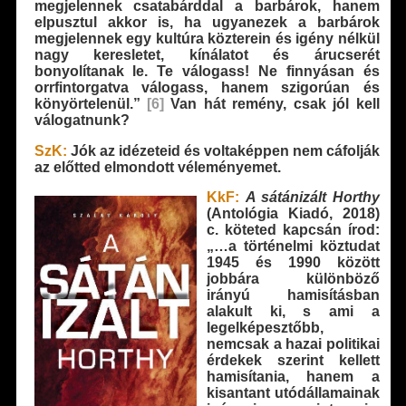
megjelennek csatabárddal a barbárok, hanem
elpusztul akkor is, ha ugyanezek a barbárok
megjelennek egy kultúra közterein és igény nélkül
nagy keresletet, kínálatot és árucserét
bonyolítanak le. Te válogass! Ne finnyásan és
orrfintorgatva válogass, hanem szigorúan és
könyörtelenül.”
[6]
Van hát remény, csak jól kell
válogatnunk?
SzK:
Jók az idézeteid és voltaképpen nem cáfolják
az előtted elmondott véleményemet.
KkF:
A sátánizált Horthy
(Antológia Kiadó, 2018)
c. köteted kapcsán írod:
„…a történelmi köztudat
1945 és 1990 között
jobbára különböző
irányú hamisításban
alakult ki, s ami a
legelképesztőbb,
nemcsak a hazai politikai
érdekek szerint kellett
hamisítania, hanem a
kisantant utódállamainak