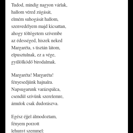
Tudod, mindig nagyon várlak,
hallom véred zúgását,
elmém suhogását hallom,
szenvedélyem majd kicsattan,
ahogy töltögetem szívembe
az édességed, hiszek neked
Margaréta, s tisztán látom,
elpusztulnak, ez a vége,
gyűlölködő birodalmak.
Margaréta! Margaréta!
fényesedjünk hajnalra.
Napsugarunk varázspálca,
csendül szívünk szerelemre,
ámulok csak dudorászva.
Egész éjjel álmodoztam,
fényem porzott
lehunyt szemmel: