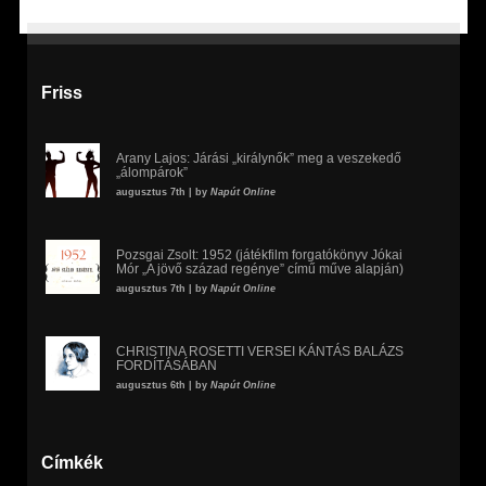
Friss
Arany Lajos: Járási „királynők” meg a veszekedő
„álompárok”
augusztus 7th | by
Napút Online
Pozsgai Zsolt: 1952 (játékfilm forgatókönyv Jókai
Mór „A jövő század regénye” című műve alapján)
augusztus 7th | by
Napút Online
CHRISTINA ROSETTI VERSEI KÁNTÁS BALÁZS
FORDÍTÁSÁBAN
augusztus 6th | by
Napút Online
Címkék