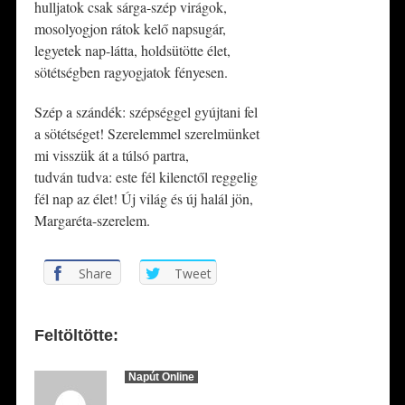
hulljatok csak sárga-szép virágok,
mosolyogjon rátok kelő napsugár,
legyetek nap-látta, holdsütötte élet,
sötétségben ragyogjatok fényesen.
Szép a szándék: szépséggel gyújtani fel
a sötétséget! Szerelemmel szerelmünket
mi visszük át a túlsó partra,
tudván tudva: este fél kilenctől reggelig
fél nap az élet! Új világ és új halál jön,
Margaréta-szerelem.
Share
Tweet
Feltöltötte:
Napút Online