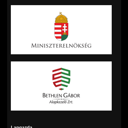
Lapgazda