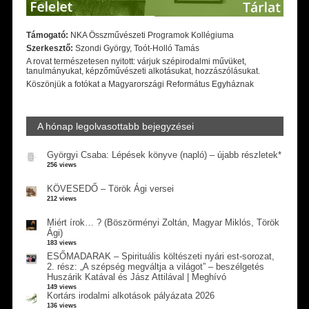
Támogató:
NKA Összművészeti Programok Kollégiuma
Szerkesztő:
Szondi György, Toót-Holló Tamás
A rovat természetesen nyitott: várjuk szépirodalmi művüket,
tanulmányukat, képzőművészeti alkotásukat, hozzászólásukat.
Köszönjük a fotókat a Magyarországi Református Egyháznak
A hónap legolvasottabb bejegyzései
Györgyi Csaba: Lépések könyve (napló) – újabb részletek*
256 views
KÖVESEDŐ – Török Ági versei
212 views
Miért írok… ? (Böszörményi Zoltán, Magyar Miklós, Török
Ági)
183 views
ESŐMADARAK – Spirituális költészeti nyári est-sorozat,
2. rész: „A szépség megváltja a világot” – beszélgetés
Huszárik Katával és Jász Attilával | Meghívó
149 views
Kortárs irodalmi alkotások pályázata 2026
136 views