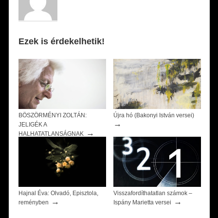
Ezek is érdekelhetik!
BÖSZÖRMÉNYI ZOLTÁN:
Újra hó (Bakonyi István versei)
→
JELIGÉK A
→
HALHATATLANSÁGNAK
Hajnal Éva: Olvadó, Episztola,
Visszafordíthatatlan számok –
→
→
reményben
Ispány Marietta versei