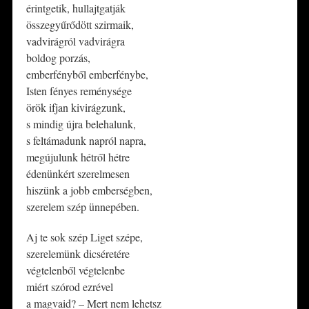
érintgetik, hullajtgatják
összegyűrődött szirmaik,
vadvirágról vadvirágra
boldog porzás,
emberfényből emberfénybe,
Isten fényes reménysége
örök ifjan kivirágzunk,
s mindig újra belehalunk,
s feltámadunk napról napra,
megújulunk hétről hétre
édenünkért szerelmesen
hiszünk a jobb emberségben,
szerelem szép ünnepében.
Aj te sok szép Liget szépe,
szerelemünk dicséretére
végtelenből végtelenbe
miért szórod ezrével
a magvaid? – Mert nem lehetsz