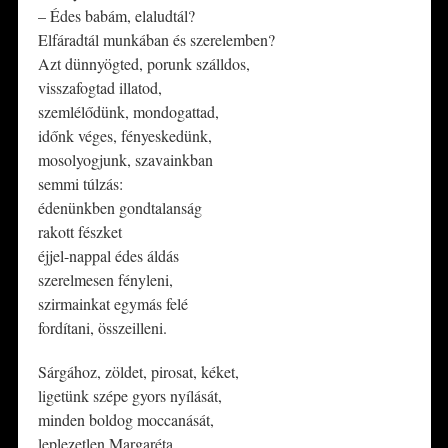
– Édes babám, elaludtál?
Elfáradtál munkában és szerelemben?
Azt dünnyögted, porunk szálldos,
visszafogtad illatod,
szemlélődünk, mondogattad,
időnk véges, fényeskedünk,
mosolyogjunk, szavainkban
semmi túlzás:
édenünkben gondtalanság
rakott fészket
éjjel-nappal édes áldás
szerelmesen fényleni,
szirmainkat egymás felé
fordítani, összeilleni.
Sárgához, zöldet, pirosat, kéket,
ligetünk szépe gyors nyílását,
minden boldog moccanását,
leplezetlen Margaréta