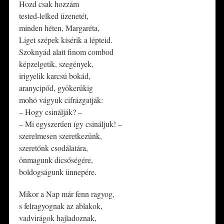
Hozd csak hozzám
tested-lelked üzenetét,
minden héten, Margaréta,
Liget szépek kísérik a lépteid.
Szoknyád alatt finom combod
képzelgetik, szegények,
irigyelik karcsú bokád,
aranycipőd, gyökerükig
mohó vágyuk cifrázgatják:
– Hogy csinálják? –
– Mi egyszerűen így csináljuk! –
szerelmesen szeretkezünk,
szeretőnk csodálatára,
önmagunk dicsőségére,
boldogságunk ünnepére.
Mikor a Nap már fenn ragyog,
s felragyognak az ablakok,
vadvirágok hajladoznak,