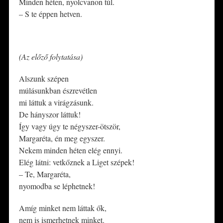
Minden héten, nyolcvanon túl.
– S te éppen hetven.
*
(Az előző folytatása)
Alszunk szépen
múlásunkban észrevétlen
mi láttuk a virágzásunk.
De hányszor láttuk!
Így vagy úgy te négyszer-ötször,
Margaréta, én meg egyszer.
Nekem minden héten elég ennyi.
Elég látni: vetkőznek a Liget szépek!
– Te, Margaréta,
nyomodba se léphetnek!
Amíg minket nem láttak ők,
nem is ismerhetnek minket.