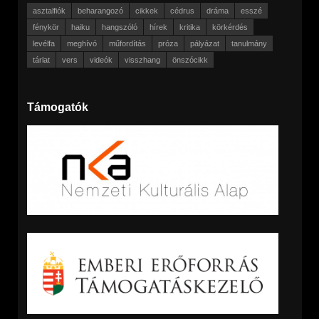
asztalfiók
beharangozó
cikkek
cédrus
dráma
esszé
fénykör
haiku
hangszóló
hírek
kritika
körkérdés
levélfa
meghívó
műfordítás
próza
pályázat
tanulmány
tárlat
vers
videók
visszhang
önszócikk
Támogatók