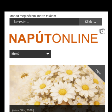
Mondd meg nékem, merre találom…
Vers
június 30th, 2026 |