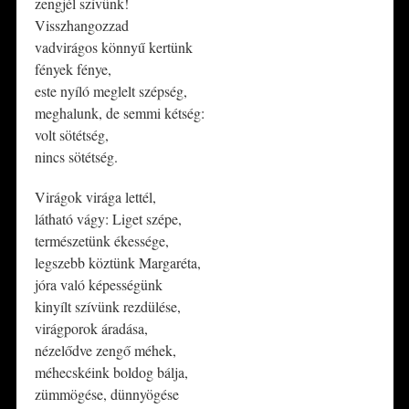
zengjél szívünk!
Visszhangozzad
vadvirágos könnyű kertünk
fények fénye,
este nyíló meglelt szépség,
meghalunk, de semmi kétség:
volt sötétség,
nincs sötétség.
Virágok virága lettél,
látható vágy: Liget szépe,
természetünk ékessége,
legszebb köztünk Margaréta,
jóra való képességünk
kinyílt szívünk rezdülése,
virágporok áradása,
nézelődve zengő méhek,
méhecskéink boldog bálja,
zümmögése, dünnyögése