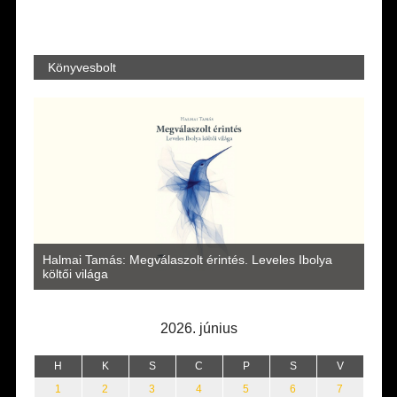
Könyvesbolt
a
Halmai Tamás: Megválaszolt érintés. Leveles Ibolya
Laka
költői világa
2026. június
H
K
S
C
P
S
V
1
2
3
4
5
6
7