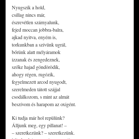
Nyugszik a hold,
csillag nincs már,
észrevétlen szárnyalunk,
fejed moccan jobbra-balra,
ajkad nyitva, enyém is,
torkunkban a szívünk ugrál,
bőrünk alatt mélyáramok
izzanak és zengedeznek,
szőke hajad göndörödik,
ahogy régen, rugózik,
fegyelmezett arcod nyugodt,
szerelmeden tátott szájjal
csodálkozom, s mint az almát
beszívom és harapom az oxigént.
Ki tudja már hol repülünk?
Álljunk meg, egy pillanat! –
– szeretkezünk? – szeretkezünk.