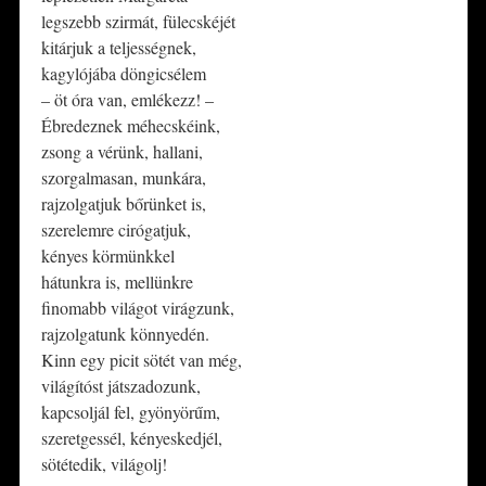
legszebb szirmát, fülecskéjét
kitárjuk a teljességnek,
kagylójába döngicsélem
– öt óra van, emlékezz! –
Ébredeznek méhecskéink,
zsong a vérünk, hallani,
szorgalmasan, munkára,
rajzolgatjuk bőrünket is,
szerelemre cirógatjuk,
kényes körmünkkel
hátunkra is, mellünkre
finomabb világot virágzunk,
rajzolgatunk könnyedén.
Kinn egy picit sötét van még,
világítóst játszadozunk,
kapcsoljál fel, gyönyörűm,
szeretgessél, kényeskedjél,
sötétedik, világolj!