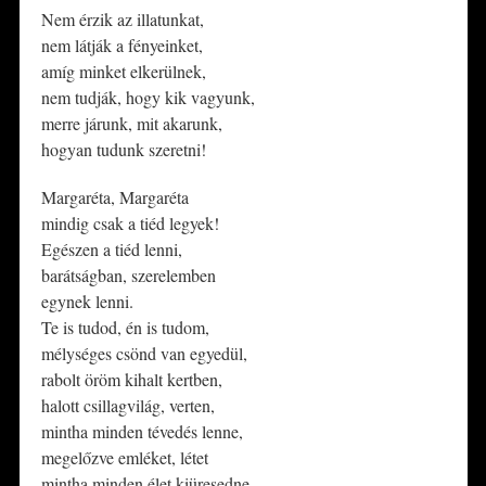
Nem érzik az illatunkat,
nem látják a fényeinket,
amíg minket elkerülnek,
nem tudják, hogy kik vagyunk,
merre járunk, mit akarunk,
hogyan tudunk szeretni!
Margaréta, Margaréta
mindig csak a tiéd legyek!
Egészen a tiéd lenni,
barátságban, szerelemben
egynek lenni.
Te is tudod, én is tudom,
mélységes csönd van egyedül,
rabolt öröm kihalt kertben,
halott csillagvilág, verten,
mintha minden tévedés lenne,
megelőzve emléket, létet
mintha minden élet kiüresedne.