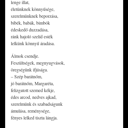
lenge illat,
életünknek könnyűsége,
szerelmünknek beporzása,
bibék, babák, bimbók
édeskedő duzzadása,
ránk hajoló szelíd esték
lelkünk könnyű áradása.
Álmok csendje.
Feszültségek, megnyugvások,
öregségünk ifjúsága.
– Szép barátnőm,
jó barátnőm, Margaréta,
felizgatott szemed kékje,
édes arcod, nedves ajkad,
szerelmünk és szabadságunk
ámulása, reménysége,
fényes lelked tiszta lángja.