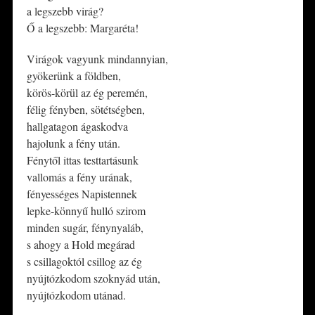
a legszebb virág?
Ő a legszebb: Margaréta!
Virágok vagyunk mindannyian,
gyökerünk a földben,
körös-körül az ég peremén,
félig fényben, sötétségben,
hallgatagon ágaskodva
hajolunk a fény után.
Fénytől ittas testtartásunk
vallomás a fény urának,
fényességes Napistennek
lepke-könnyű hulló szirom
minden sugár, fénynyaláb,
s ahogy a Hold megárad
s csillagoktól csillog az ég
nyújtózkodom szoknyád után,
nyújtózkodom utánad.