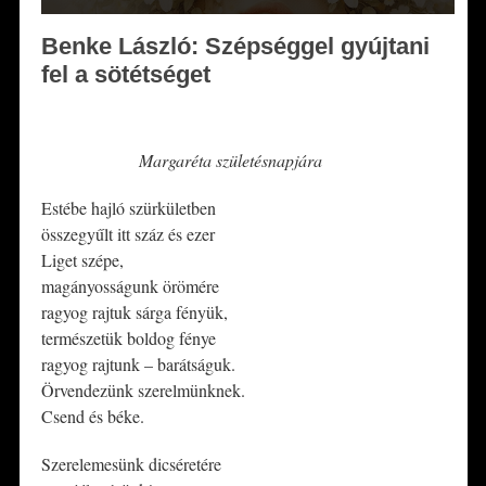
Benke László: Szépséggel gyújtani
fel a sötétséget
*
Margaréta születésnapjára
Estébe hajló szürkületben
összegyűlt itt száz és ezer
Liget szépe,
magányosságunk örömére
ragyog rajtuk sárga fényük,
természetük boldog fénye
ragyog rajtunk – barátságuk.
Örvendezünk szerelmünknek.
Csend és béke.
Szerelemesünk dicséretére