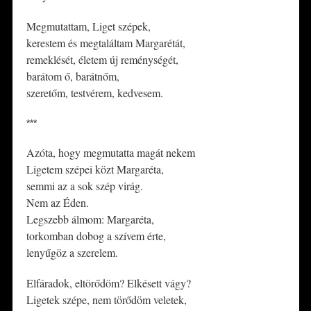
Megmutattam, Liget szépek,
kerestem és megtaláltam Margarétát,
remeklését, életem új reménységét,
barátom ő, barátnőm,
szeretőm, testvérem, kedvesem.
***
Azóta, hogy megmutatta magát nekem
Ligetem szépei közt Margaréta,
semmi az a sok szép virág.
Nem az Éden.
Legszebb álmom: Margaréta,
torkomban dobog a szívem érte,
lenyűgöz a szerelem.
Elfáradok, eltörődöm? Elkésett vágy?
Ligetek szépe, nem törődöm veletek,