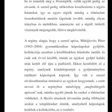
be és ismerték meg a főszereplők, velük együtt pedig az
olvasók. A szerző pedig időközben kiszélesítette a régiós
határokat, így az egyes régiók mindig a történelmi
összefonódások mentén tágulnak tovább, mindig olyan
irányban és mértékben, amennyire azt a régről örökölt
viszonyok megengedik, illetve megkövetelik.
A regény alapja, hogy a szerző apósa, Mihájlovits Péter
(1943–2004) gyermekkorában képeslapokat gyűjtött,
kollekciója azonban a későbbiekben feledésbe merült, és
csak sok évvel később, immár az egykori gyűjtő halála
után került elő újra a padlásról. Ekkor kezdődött el a
regény, amelynek kiindulópontját a gyűjteményben
található képeslapok képezik. Így vált a szerző
elválaszthatatlan útitársává az egykori kisgyermek, s ezért
nevezi őt a regényben mindvégig „megboldogult
apósom”-nak, mintha együtt járnák be ezeket a történelmi
vidékeket. A fikciós utazások útvonalán pedig többnyire
azokat a településeket érintik, amelyekről képeslapok
kerültek a kollekcióba, ez a vezérelv.