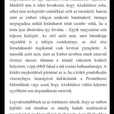
Másfelől arra is lehet hivatkozni, hogy Aiszkhülosz soha,
sehol nem teologizáló szándékkal szólt az istenekről, hanem
mint az emberi világon uralkodó hatalmakról; önmaga
megtagadása nélkül fordulhatott tehát szembe velük, ha a
téma igaz ábrázolása így kívánta. – Egyik magyarázat sem
teljesen kielégítő. Az első azért nem, mert bármiképp
végződött is a trilógia cselekménye, az első rész
forradalmasító tragikumát csak kevéssé gyengítette. A
második azért nem, mert az Ember nevében emelt istenvád
érvénye messze túlmutat a témául választott konkrét
helyzeten, s épp ebből fakad a mű eszmei halhatatlansága. A
kérdés megkerülését jelentené az is, ha a költői gondolkodás
viszonylagos lazaságával indokolnánk a Prométheusz
különállását, vagy azzal, hogy Aiszkhülosz vallási képzetei
egyébként sem dogmatikusan merevek.
Legvalószínűbbnek az az értelmezés látszik, hogy az emberi
fejlődés sok témában és mindig haladó tendenciával
megjelenített problematikáját itt ábrázolta legradikálisabban