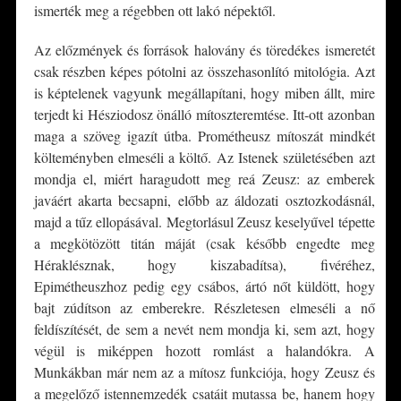
ismerték meg a régebben ott lakó népektől.
Az előzmények és források halovány és töredékes ismeretét
csak részben képes pótolni az összehasonlító mitológia. Azt
is képtelenek vagyunk megállapítani, hogy miben állt, mire
terjedt ki Hésziodosz önálló mítoszteremtése. Itt-ott azonban
maga a szöveg igazít útba. Prométheusz mítoszát mindkét
költeményben elmeséli a költő. Az Istenek születésében azt
mondja el, miért haragudott meg reá Zeusz: az emberek
javáért akarta becsapni, előbb az áldozati osztozkodásnál,
majd a tűz ellopásával. Megtorlásul Zeusz keselyűvel tépette
a megkötözött titán máját (csak később engedte meg
Héraklésznak, hogy kiszabadítsa), fivéréhez,
Epimétheuszhoz pedig egy csábos, ártó nőt küldött, hogy
bajt zúdítson az emberekre. Részletesen elmeséli a nő
feldíszítését, de sem a nevét nem mondja ki, sem azt, hogy
végül is miképpen hozott romlást a halandókra. A
Munkákban már nem az a mítosz funkciója, hogy Zeusz és
a megelőző istennemzedék csatáit mutassa be, hanem hogy