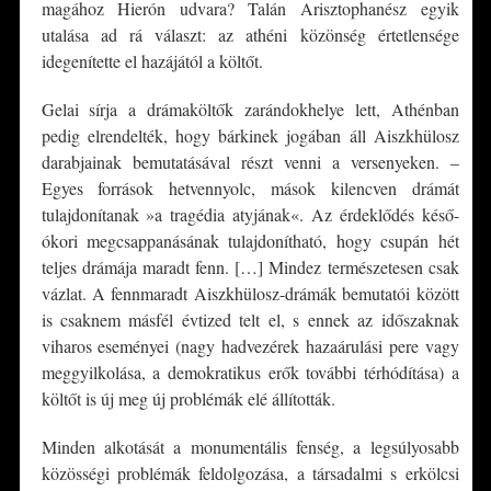
magához Hierón udvara? Talán Arisztophanész egyik
utalása ad rá választ: az athéni közönség értetlensége
idegenítette el hazájától a költőt.
Gelai sírja a drámaköltők zarándokhelye lett, Athénban
pedig elrendelték, hogy bárkinek jogában áll Aiszkhülosz
darabjainak bemutatásával részt venni a versenyeken. –
Egyes források hetvennyolc, mások kilencven drámát
tulajdonítanak »a tragédia atyjának«. Az érdeklődés késő-
ókori megcsappanásának tulajdonítható, hogy csupán hét
teljes drámája maradt fenn. […] Mindez természetesen csak
vázlat. A fennmaradt Aiszkhülosz-drámák bemutatói között
is csaknem másfél évtized telt el, s ennek az időszaknak
viharos eseményei (nagy hadvezérek hazaárulási pere vagy
meggyilkolása, a demokratikus erők további térhódítása) a
költőt is új meg új problémák elé állították.
Minden alkotását a monumentális fenség, a legsúlyosabb
közösségi problémák feldolgozása, a társadalmi s erkölcsi