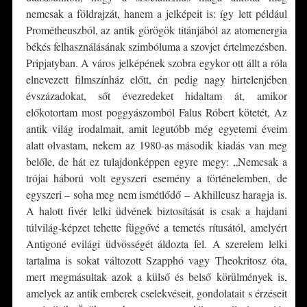
nemcsak a földrajzát, hanem a jelképeit is: így lett például
Prométheuszból, az antik görögök titánjából az atomenergia
békés felhasználásának szimbóluma a szovjet értelmezésben.
Pripjatyban. A város jelképének szobra egykor ott állt a róla
elnevezett filmszínház előtt, én pedig nagy hirtelenjében
évszázadokat, sőt évezredeket hidaltam át, amikor
előkotortam most poggyászomból Falus Róbert kötetét, Az
antik világ irodalmait, amit legutóbb még egyetemi éveim
alatt olvastam, nekem az 1980-as második kiadás van meg
belőle, de hát ez tulajdonképpen egyre megy: „Nemcsak a
trójai háború volt egyszeri esemény a történelemben, de
egyszeri – soha meg nem ismétlődő – Akhilleusz haragja is.
A halott fivér lelki üdvének biztosítását is csak a hajdani
túlvilág-képzet tehette függővé a temetés rítusától, amelyért
Antigoné evilági üdvösségét áldozta fel. A szerelem lelki
tartalma is sokat változott Szapphó vagy Theokritosz óta,
mert megmásultak azok a külső és belső körülmények is,
amelyek az antik emberek cselekvéseit, gondolatait s érzéseit