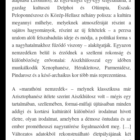
gazdag kultuszú Delphoi és Olümpia, Észak-
Peloponnészosz és Közép-Hellasz néhány polisza: a kultúra
megannyi műhelye, melyeknek atmoszféráját részint a
sajátos hagyományok, részint az új feltételek – a perzsa
uralom alóli felszabadulás ideje és módja, a politikai forma s
a nagyhatalmakhoz fűződő viszony – alakítgatják. Egyazon
nemzedéken belül is érződnek a szellemi rokonság és
különbözőség erővonalai: Aiszkhülosszal egy időben
munkálkodik Xenophanész, Hérakleitosz, Parmenidész,
Pindarosz és a késő-archaikus kor több más reprezentánsa.
A »marathóni nemzedék« – melynek klasszikusa már
Arisztophanész ítélete szerint Aiszkhülosz volt – mégis egy
tartalmában, szellemében, formai-műfaji újításaiban minden
addigi és kortársi kultúrától különböző irodalmat hívott
életre, olyan irodalmat, amelyben a démosz öntudata és az
ember prométheuszi nagyratörése fogalmazódott meg. […]
Változatos adatokból rekonstruálható életpályájának két