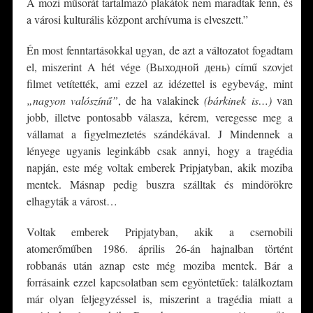
A mozi műsorát tartalmazó plakátok nem maradtak fenn, és
a városi kulturális központ archívuma is elveszett.”
Én most fenntartásokkal ugyan, de azt a változatot fogadtam
el, miszerint A hét vége (Выходной день) című szovjet
filmet vetítették, ami ezzel az idézettel is egybevág, mint
„nagyon valószínű”
, de ha valakinek
(bárkinek is…)
van
jobb, illetve pontosabb válasza, kérem, veregesse meg a
vállamat a figyelmeztetés szándékával. J Mindennek a
lényege ugyanis leginkább csak annyi, hogy a tragédia
napján, este még voltak emberek Pripjatyban, akik moziba
mentek. Másnap pedig buszra szálltak és mindörökre
elhagyták a várost…
Voltak emberek Pripjatyban, akik a csernobili
atomerőműben 1986. április 26-án hajnalban történt
robbanás után aznap este még moziba mentek. Bár a
forrásaink ezzel kapcsolatban sem egyöntetűek: találkoztam
már olyan feljegyzéssel is, miszerint a tragédia miatt a