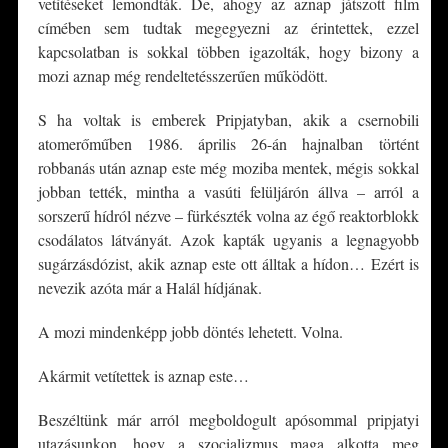
vetítéseket lemondták. De, ahogy az aznap játszott film
címében sem tudtak megegyezni az érintettek, ezzel
kapcsolatban is sokkal többen igazolták, hogy bizony a
mozi aznap még rendeltetésszerűen működött.
S ha voltak is emberek Pripjatyban, akik a csernobili
atomerőműben 1986. április 26-án hajnalban történt
robbanás után aznap este még moziba mentek, mégis sokkal
jobban tették, mintha a vasúti felüljárón állva – arról a
sorszerű hídról nézve – fürkészték volna az égő reaktorblokk
csodálatos látványát. Azok kapták ugyanis a legnagyobb
sugárzásdózist, akik aznap este ott álltak a hídon… Ezért is
nevezik azóta már a Halál hídjának.
A mozi mindenképp jobb döntés lehetett. Volna.
Akármit vetítettek is aznap este…
Beszéltünk már arról megboldogult apósommal pripjatyi
utazásunkon, hogy a szocializmus maga alkotta meg