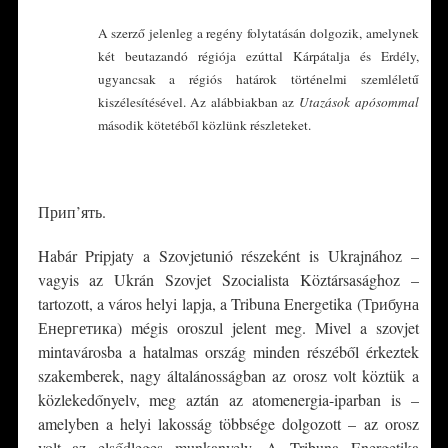
A szerző jelenleg a regény folytatásán dolgozik, amelynek
két beutazandó régiója ezúttal Kárpátalja és Erdély,
ugyancsak a régiós határok történelmi szemléletű
kiszélesítésével. Az alábbiakban az
Utazások apósommal
második kötetéből közlünk részleteket.
*
Прип’ять.
Habár Pripjaty a Szovjetunió részeként is Ukrajnához –
vagyis az Ukrán Szovjet Szocialista Köztársasághoz –
tartozott, a város helyi lapja, a Tribuna Energetika (Трибуна
Енергетика) mégis oroszul jelent meg. Mivel a szovjet
mintavárosba a hatalmas ország minden részéből érkeztek
szakemberek, nagy általánosságban az orosz volt köztük a
közlekedőnyelv, meg aztán az atomenergia-iparban is –
amelyben a helyi lakosság többsége dolgozott – az orosz
volt az elsődleges munkanyelv. A Tribuna Energetika