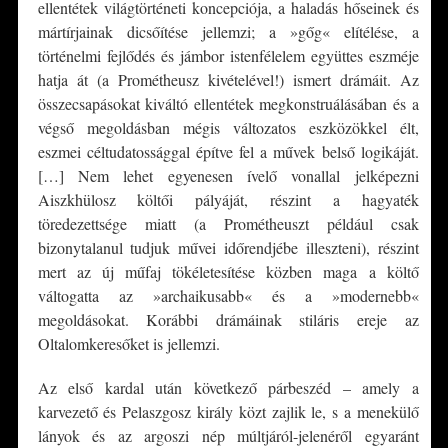
ellentétek világtörténeti koncepciója, a haladás hőseinek és
mártírjainak dicsőítése jellemzi; a »gőg« elítélése, a
történelmi fejlődés és jámbor istenfélelem együttes eszméje
hatja át (a Prométheusz kivételével!) ismert drámáit. Az
összecsapásokat kiváltó ellentétek megkonstruálásában és a
végső megoldásban mégis változatos eszközökkel élt,
eszmei céltudatossággal építve fel a művek belső logikáját.
[…] Nem lehet egyenesen ívelő vonallal jelképezni
Aiszkhülosz költői pályáját, részint a hagyaték
töredezettsége miatt (a Prométheuszt például csak
bizonytalanul tudjuk művei időrendjébe illeszteni), részint
mert az új műfaj tökéletesítése közben maga a költő
váltogatta az »archaikusabb« és a »modernebb«
megoldásokat. Korábbi drámáinak stiláris ereje az
Oltalomkeresőket is jellemzi.
Az első kardal után következő párbeszéd – amely a
karvezető és Pelaszgosz király közt zajlik le, s a menekülő
lányok és az argoszi nép múltjáról-jelenéről egyaránt