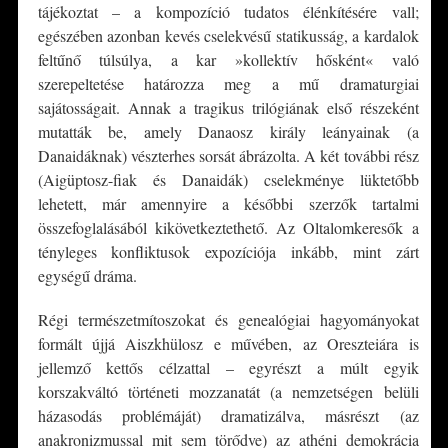
tájékoztat – a kompozíció tudatos élénkítésére vall;
egészében azonban kevés cselekvésű statikusság, a kardalok
feltűnő túlsúlya, a kar »kollektív hősként« való
szerepeltetése határozza meg a mű dramaturgiai
sajátosságait. Annak a tragikus trilógiának első részeként
mutatták be, amely Danaosz király leányainak (a
Danaidáknak) vészterhes sorsát ábrázolta. A két további rész
(Aigüptosz-fiak és Danaidák) cselekménye lüktetőbb
lehetett, már amennyire a későbbi szerzők tartalmi
összefoglalásából kikövetkeztethető. Az Oltalomkeresők a
tényleges konfliktusok expozíciója inkább, mint zárt
egységű dráma.
Régi természetmítoszokat és genealógiai hagyományokat
formált újjá Aiszkhülosz e művében, az Oreszteiára is
jellemző kettős célzattal – egyrészt a múlt egyik
korszakváltó történeti mozzanatát (a nemzetségen belüli
házasodás problémáját) dramatizálva, másrészt (az
anakronizmussal mit sem törődve) az athéni demokrácia