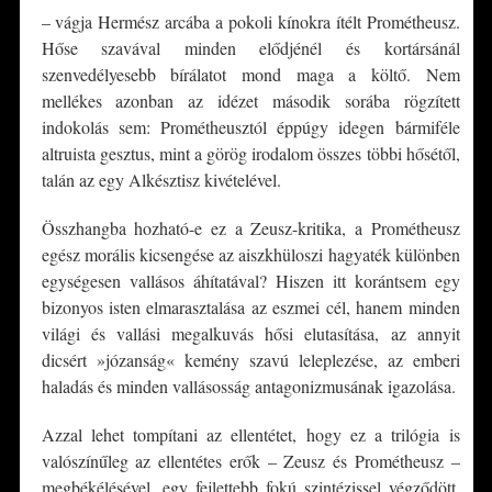
– vágja Hermész arcába a pokoli kínokra ítélt Prométheusz.
Hőse szavával minden elődjénél és kortársánál
szenvedélyesebb bírálatot mond maga a költő. Nem
mellékes azonban az idézet második sorába rögzített
indokolás sem: Prométheusztól éppúgy idegen bármiféle
altruista gesztus, mint a görög irodalom összes többi hősétől,
talán az egy Alkésztisz kivételével.
Összhangba hozható-e ez a Zeusz-kritika, a Prométheusz
egész morális kicsengése az aiszkhüloszi hagyaték különben
egységesen vallásos áhítatával? Hiszen itt korántsem egy
bizonyos isten elmarasztalása az eszmei cél, hanem minden
világi és vallási megalkuvás hősi elutasítása, az annyit
dicsért »józanság« kemény szavú leleplezése, az emberi
haladás és minden vallásosság antagonizmusának igazolása.
Azzal lehet tompítani az ellentétet, hogy ez a trilógia is
valószínűleg az ellentétes erők – Zeusz és Prométheusz –
megbékélésével, egy fejlettebb fokú szintézissel végződött.