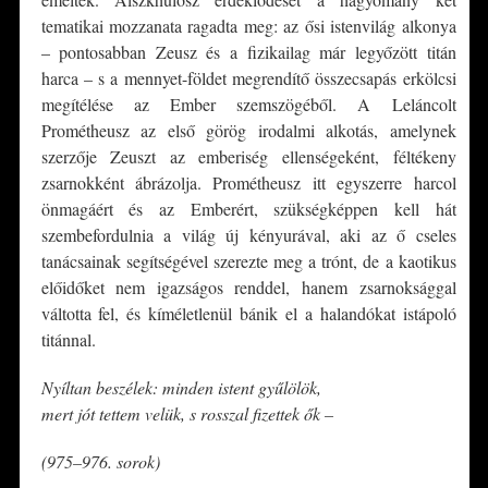
tematikai mozzanata ragadta meg: az ősi istenvilág alkonya
– pontosabban Zeusz és a fizikailag már legyőzött titán
harca – s a mennyet-földet megrendítő összecsapás erkölcsi
megítélése az Ember szemszögéből. A Leláncolt
Prométheusz az első görög irodalmi alkotás, amelynek
szerzője Zeuszt az emberiség ellenségeként, féltékeny
zsarnokként ábrázolja. Prométheusz itt egyszerre harcol
önmagáért és az Emberért, szükségképpen kell hát
szembefordulnia a világ új kényurával, aki az ő cseles
tanácsainak segítségével szerezte meg a trónt, de a kaotikus
előidőket nem igazságos renddel, hanem zsarnoksággal
váltotta fel, és kíméletlenül bánik el a halandókat istápoló
titánnal.
Nyíltan beszélek: minden istent gyűlölök,
mert jót tettem velük, s rosszal fizettek ők –
(975–976. sorok)