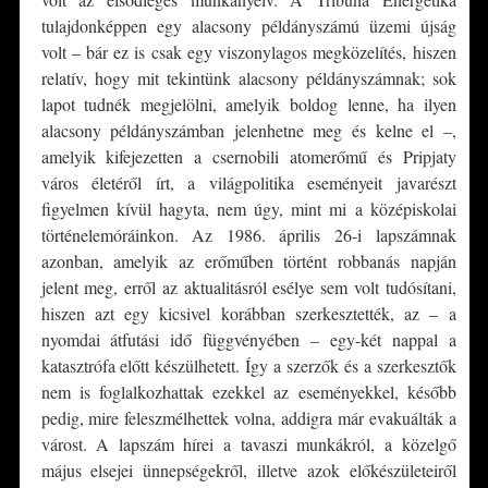
tulajdonképpen egy alacsony példányszámú üzemi újság
volt – bár ez is csak egy viszonylagos megközelítés, hiszen
relatív, hogy mit tekintünk alacsony példányszámnak; sok
lapot tudnék megjelölni, amelyik boldog lenne, ha ilyen
alacsony példányszámban jelenhetne meg és kelne el –,
amelyik kifejezetten a csernobili atomerőmű és Pripjaty
város életéről írt, a világpolitika eseményeit javarészt
figyelmen kívül hagyta, nem úgy, mint mi a középiskolai
történelemóráinkon. Az 1986. április 26-i lapszámnak
azonban, amelyik az erőműben történt robbanás napján
jelent meg, erről az aktualitásról esélye sem volt tudósítani,
hiszen azt egy kicsivel korábban szerkesztették, az – a
nyomdai átfutási idő függvényében – egy-két nappal a
katasztrófa előtt készülhetett. Így a szerzők és a szerkesztők
nem is foglalkozhattak ezekkel az eseményekkel, később
pedig, mire feleszmélhettek volna, addigra már evakuálták a
várost. A lapszám hírei a tavaszi munkákról, a közelgő
május elsejei ünnepségekről, illetve azok előkészületeiről