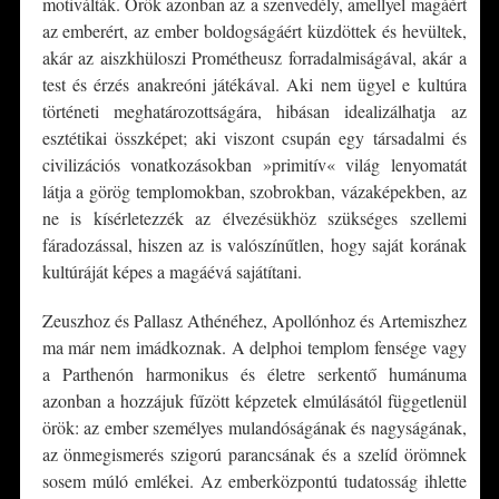
motiválták. Örök azonban az a szenvedély, amellyel magáért
az emberért, az ember boldogságáért küzdöttek és hevültek,
akár az aiszkhüloszi Prométheusz forradalmiságával, akár a
test és érzés anakreóni játékával. Aki nem ügyel e kultúra
történeti meghatározottságára, hibásan idealizálhatja az
esztétikai összképet; aki viszont csupán egy társadalmi és
civilizációs vonatkozásokban »primitív« világ lenyomatát
látja a görög templomokban, szobrokban, vázaképekben, az
ne is kísérletezzék az élvezésükhöz szükséges szellemi
fáradozással, hiszen az is valószínűtlen, hogy saját korának
kultúráját képes a magáévá sajátítani.
Zeuszhoz és Pallasz Athénéhez, Apollónhoz és Artemiszhez
ma már nem imádkoznak. A delphoi templom fensége vagy
a Parthenón harmonikus és életre serkentő humánuma
azonban a hozzájuk fűzött képzetek elmúlásától függetlenül
örök: az ember személyes mulandóságának és nagyságának,
az önmegismerés szigorú parancsának és a szelíd örömnek
sosem múló emlékei. Az emberközpontú tudatosság ihlette