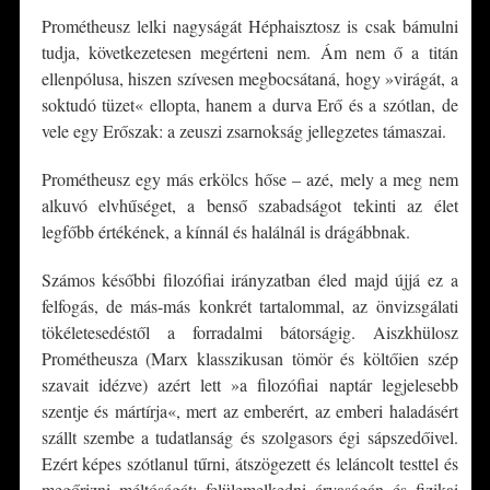
Prométheusz lelki nagyságát Héphaisztosz is csak bámulni
tudja, következetesen megérteni nem. Ám nem ő a titán
ellenpólusa, hiszen szívesen megbocsátaná, hogy »virágát, a
soktudó tüzet« ellopta, hanem a durva Erő és a szótlan, de
vele egy Erőszak: a zeuszi zsarnokság jellegzetes támaszai.
Prométheusz egy más erkölcs hőse – azé, mely a meg nem
alkuvó elvhűséget, a benső szabadságot tekinti az élet
legfőbb értékének, a kínnál és halálnál is drágábbnak.
Számos későbbi filozófiai irányzatban éled majd újjá ez a
felfogás, de más-más konkrét tartalommal, az önvizsgálati
tökéletesedéstől a forradalmi bátorságig. Aiszkhülosz
Prométheusza (Marx klasszikusan tömör és költőien szép
szavait idézve) azért lett »a filozófiai naptár legjelesebb
szentje és mártírja«, mert az emberért, az emberi haladásért
szállt szembe a tudatlanság és szolgasors égi sápszedőivel.
Ezért képes szótlanul tűrni, átszögezett és leláncolt testtel és
megőrizni méltóságát; felülemelkedni árvaságán és fizikai