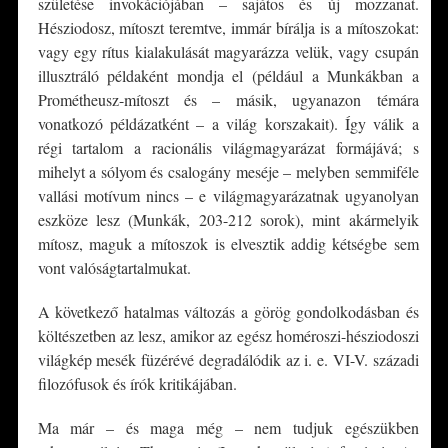
születése invokációjában – sajátos és új mozzanat.
Hésziodosz, mítoszt teremtve, immár bírálja is a mítoszokat:
vagy egy rítus kialakulását magyarázza velük, vagy csupán
illusztráló példaként mondja el (például a Munkákban a
Prométheusz-mítoszt és – másik, ugyanazon témára
vonatkozó példázatként – a világ korszakait). Így válik a
régi tartalom a racionális világmagyarázat formájává; s
mihelyt a sólyom és csalogány meséje – melyben semmiféle
vallási motívum nincs – e világmagyarázatnak ugyanolyan
eszköze lesz (Munkák, 203-212 sorok), mint akármelyik
mítosz, maguk a mítoszok is elvesztik addig kétségbe sem
vont valóságtartalmukat.
A következő hatalmas változás a görög gondolkodásban és
költészetben az lesz, amikor az egész homéroszi-hésziodoszi
világkép mesék füzérévé degradálódik az i. e. VI-V. századi
filozófusok és írók kritikájában.
Ma már – és maga még – nem tudjuk egészükben