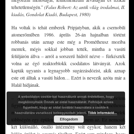
tehetetlenségén.”
(Falus Róbert: Az antik világ irodalmai, II.
kiadás, Gondolat Kiadó, Budapest, 1980)
Ha voltak is tehát emberek Pripjatyban, akik a csernobili
atomerőműben 1986. április 26-án hajnalban történt
robbanás után aznap este még a Prométheusz moziba
mentek, mégis sokkal jobban tették, mintha a vasúti
felüljárón állva – arról a sorszerű hídról nézve – fürkészték
volna az égő reaktorblokk csodálatos látványát. Azok
kapták ugyanis a legnagyobb sugárzásdózist, akik aznap
este ott álltak a vasúti hídon… Ezért is nevezik azóta már a
Halál hídjának.
A weboldalon cookie-kat használunk annak érdekében, hogy
– A fotók azonban megtévesztők lehetnek – emelem
megkönnyítsük Önnek az oldal használatát. Felhívjuk szíves
figyelmeztetően a magasba a mutatóujjam. – A Prométheusz
figyelmét, hogy az oldal további használata a cookie-k
mozi és a tőszomszédságában lévő zeneiskola a felvételek
használatára vonatkozó beleegyezését jelenti.
Több információ...
többségén egy épületnek tűnik, pedig nem az. Ez nemcsak
Elfogadom
két különálló, önálló intézmény volt egykor, hanem két
külön épület is egymás tövében. Ezért sem mindegy, hogy