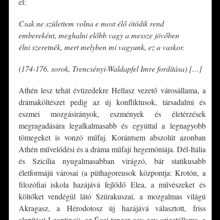
el:
Csak ne születtem volna e most élő ötödik rend
embereként, meghalni előbb vagy a messze jövőben
élni szeretnék, mert melyben mi vagyunk, ez a vaskor.
(174-176. sorok, Trencsényi-Waldapfel Imre fordítása) […]
Athén lesz tehát évtizedekre Hellasz vezető városállama, a
drámaköltészet pedig az új konfliktusok, társadalmi és
eszmei mozgásirányok, eszmények és életérzések
megragadására legalkalmasabb és egyúttal a legnagyobb
tömegeket is vonzó műfaj. Korántsem abszolút azonban
Athén művelődési és a dráma műfaji hegemóniája. Dél-Itália
és Szicília nyugalmasabban virágzó, bár statikusabb
életformájú városai (a püthagoreusok központja: Krotón, a
filozófiai iskola hazájává fejlődő Elea, a művészeket és
költőket vendégül látó Szürakuszai, a mozgalmas világú
Akragasz, a Hérodotosz új hazájává választott, friss
alapítású Leontinoi), az Égei-tenger egy-egy szigetállama, a