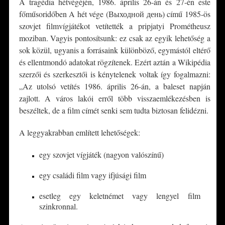
A tragédia hétvégéjén, 1986. április 26-án és 27-én este
főműsoridőben A hét vége (Выходной день) című 1985-ös
szovjet filmvígjátékot vetítették a pripjatyi Prométheusz
moziban. Vagyis pontosítsunk: ez csak az egyik lehetőség a
sok közül, ugyanis a forrásaink különböző, egymástól eltérő
és ellentmondó adatokat rögzítenek. Ezért aztán a Wikipédia
szerzői és szerkesztői is kénytelenek voltak így fogalmazni:
„Az utolsó vetítés 1986. április 26-án, a baleset napján
zajlott. A város lakói erről több visszaemlékezésben is
beszéltek, de a film címét senki sem tudta biztosan felidézni.
A leggyakrabban említett lehetőségek:
egy szovjet vígjáték (nagyon valószínű)
egy családi film vagy ifjúsági film
esetleg egy keletnémet vagy lengyel film
szinkronnal.