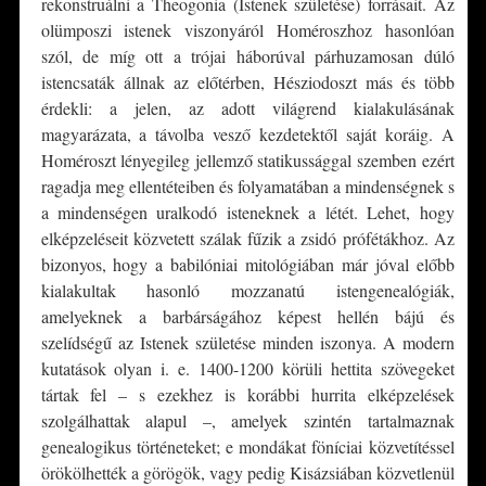
rekonstruálni a Theogonia (Istenek születése) forrásait. Az
olümposzi istenek viszonyáról Homéroszhoz hasonlóan
szól, de míg ott a trójai háborúval párhuzamosan dúló
istencsaták állnak az előtérben, Hésziodoszt más és több
érdekli: a jelen, az adott világrend kialakulásának
magyarázata, a távolba vesző kezdetektől saját koráig. A
Homéroszt lényegileg jellemző statikussággal szemben ezért
ragadja meg ellentéteiben és folyamatában a mindenségnek s
a mindenségen uralkodó isteneknek a létét. Lehet, hogy
elképzeléseit közvetett szálak fűzik a zsidó prófétákhoz. Az
bizonyos, hogy a babilóniai mitológiában már jóval előbb
kialakultak hasonló mozzanatú istengenealógiák,
amelyeknek a barbárságához képest hellén bájú és
szelídségű az Istenek születése minden iszonya. A modern
kutatások olyan i. e. 1400-1200 körüli hettita szövegeket
tártak fel – s ezekhez is korábbi hurrita elképzelések
szolgálhattak alapul –, amelyek szintén tartalmaznak
genealogikus történeteket; e mondákat föníciai közvetítéssel
örökölhették a görögök, vagy pedig Kisázsiában közvetlenül