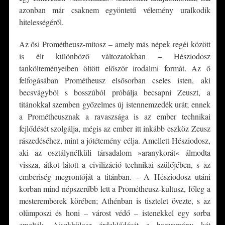
azonban már csaknem egyöntetű vélemény uralkodik
hitelességéről.
Az ősi Prométheusz-mítosz – amely más népek regéi között
is élt különböző változatokban – Hésziodosz
tankölteményeiben öltött először irodalmi formát. Az ő
felfogásában Prométheusz elsősorban cseles isten, aki
becsvágyból s bosszúból próbálja becsapni Zeuszt, a
titánokkal szemben győzelmes új istennemzedék urát; ennek
a Prométheusznak a ravaszsága is az ember technikai
fejlődését szolgálja, mégis az ember itt inkább eszköz Zeusz
rászedéséhez, mint a jótétemény célja. Amellett Hésziodosz,
aki az osztálynélküli társadalom »aranykorát« álmodta
vissza, átkot látott a civilizáció technikai szülőjében, s az
emberiség megrontóját a titánban. – A Hésziodosz utáni
korban mind népszerűbb lett a Prométheusz-kultusz, főleg a
mesteremberek körében; Athénban is tisztelet övezte, s az
olümposzi és honi – várost védő – istenekkel egy sorba
emelték. Aiszkhülosz érdeklődését a hagyomány két