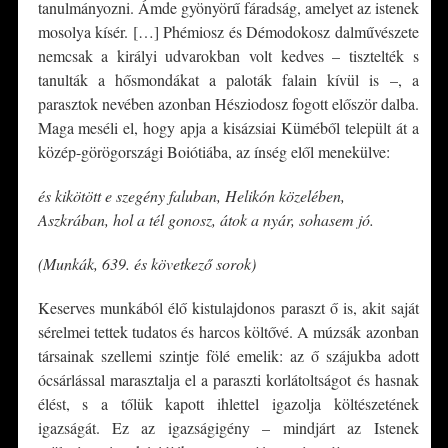
tanulmányozni. Ámde gyönyörű fáradság, amelyet az istenek
mosolya kísér. […] Phémiosz és Démodokosz dalművészete
nemcsak a királyi udvarokban volt kedves – tisztelték s
tanulták a hősmondákat a paloták falain kívül is –, a
parasztok nevében azonban Hésziodosz fogott először dalba.
Maga meséli el, hogy apja a kisázsiai Küméből települt át a
közép-görögországi Boiótiába, az ínség elől menekülve:
és kikötött e szegény faluban, Helikón közelében,
Aszkrában, hol a tél gonosz, átok a nyár, sohasem jó.
(Munkák, 639. és következő sorok)
Keserves munkából élő kistulajdonos paraszt ő is, akit saját
sérelmei tettek tudatos és harcos költővé. A múzsák azonban
társainak szellemi szintje fölé emelik: az ő szájukba adott
ócsárlással marasztalja el a paraszti korlátoltságot és hasnak
élést, s a tőlük kapott ihlettel igazolja költészetének
igazságát. Ez az igazságigény – mindjárt az Istenek