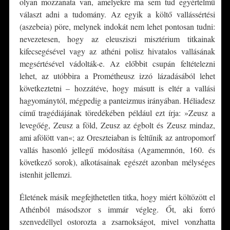
olyan mozzanata van, amelyekre ma sem tud egyértelmű
választ adni a tudomány. Az egyik a költő vallássértési
(aszebeia) pöre, melynek indokát nem lehet pontosan tudni:
nevezetesen, hogy az eleusziszi misztérium titkainak
kifecsegésével vagy az athéni polisz hivatalos vallásának
megsértésével vádolták-e. Az előbbit csupán feltételezni
lehet, az utóbbira a Prométheusz izzó lázadásából lehet
következtetni – hozzátéve, hogy másutt is eltér a vallási
hagyománytól, mégpedig a panteizmus irányában. Héliadesz
című tragédiájának töredékében például ezt írja: »Zeusz a
levegőég, Zeusz a föld, Zeusz az égbolt és Zeusz mindaz,
ami afölött van«; az Oreszteiaban is feltűnik az antropomorf
vallás hasonló jellegű módosítása (Agamemnón, 160. és
következő sorok), alkotásainak egészét azonban mélységes
istenhit jellemzi.
Életének másik megfejthetetlen titka, hogy miért költözött el
Athénból másodszor s immár végleg. Őt, aki forró
szenvedéllyel ostorozta a zsarnokságot, mivel vonzhatta