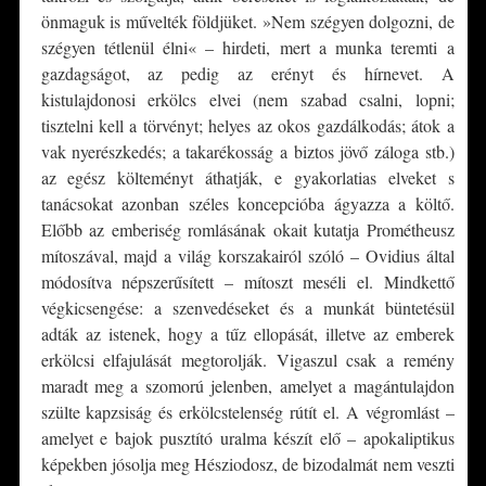
önmaguk is művelték földjüket. »Nem szégyen dolgozni, de
szégyen tétlenül élni« – hirdeti, mert a munka teremti a
gazdagságot, az pedig az erényt és hírnevet. A
kistulajdonosi erkölcs elvei (nem szabad csalni, lopni;
tisztelni kell a törvényt; helyes az okos gazdálkodás; átok a
vak nyerészkedés; a takarékosság a biztos jövő záloga stb.)
az egész költeményt áthatják, e gyakorlatias elveket s
tanácsokat azonban széles koncepcióba ágyazza a költő.
Előbb az emberiség romlásának okait kutatja Prométheusz
mítoszával, majd a világ korszakairól szóló – Ovidius által
módosítva népszerűsített – mítoszt meséli el. Mindkettő
végkicsengése: a szenvedéseket és a munkát büntetésül
adták az istenek, hogy a tűz ellopását, illetve az emberek
erkölcsi elfajulását megtorolják. Vigaszul csak a remény
maradt meg a szomorú jelenben, amelyet a magántulajdon
szülte kapzsiság és erkölcstelenség rútít el. A végromlást –
amelyet e bajok pusztító uralma készít elő – apokaliptikus
képekben jósolja meg Hésziodosz, de bizodalmát nem veszti