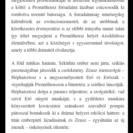
a költő: a Prométheusz forradalmi lázában csúcsosodik ki
rombolva teremtő bátorsága. A forradalmiság minőségileg
különbözik az evolucionizmustól, de az utóbbinak a
következetes érvényesítése is az előbbi irányába mutat: talán
így lehet megsejteni a Prométheusz helyét Aiszkhülosz
életművében, azt a közelséget s egyszersmind távolságot,
amely a többi drámától elválasztja.
A föld mitikus határán, Szküthia ember nem járta, sziklás
pusztaságában játszódik a cselekmény. Zeusz istenszolgái –
Héphaisztosz s a megszemélyesített Erő és Erőszak –
végrehajtják Prométheuszon a büntetést, a szirthez láncolják.
Héphaisztosz dolga a parancs teljesítése; a szolgalelkű, vad
szívű Erő sürgeti munkáját, s a gyűlöletes munkára
kényszerített kovácsisten szánakozó szavaiból pompás
pátosszal bontakozik ki a drámai helyzet erkölcsi háttere: a
titán emberpárti lázadásának és Zeusz – egyáltalán az új
istenek – önkényének ellentéte.