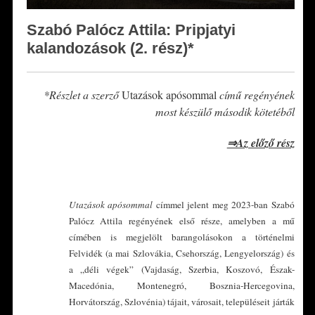
Szabó Palócz Attila: Pripjatyi
kalandozások (2. rész)*
*Részlet a szerző
Utazások apósommal
című regényének
most készülő második kötetéből
⇒Az előző rész
*
Utazások apósommal
címmel jelent meg 2023-ban Szabó
Palócz Attila regényének első része, amelyben a mű
címében is megjelölt barangolásokon a történelmi
Felvidék (a mai Szlovákia, Csehország, Lengyelország) és
a „déli végek” (Vajdaság, Szerbia, Koszovó, Észak-
Macedónia, Montenegró, Bosznia-Hercegovina,
Horvátország, Szlovénia) tájait, városait, településeit járták