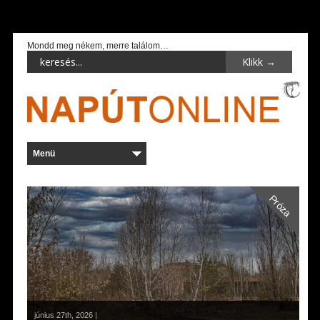
Mondd meg nékem, merre találom…
Próza
június 27th, 2026 |