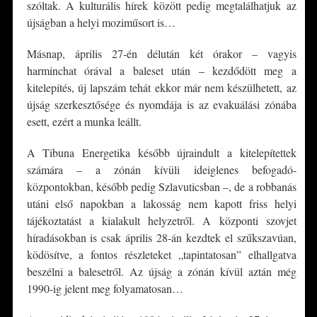
szóltak. A kulturális hírek között pedig megtalálhatjuk az
újságban a helyi moziműsort is…
Másnap, április 27-én délután két órakor – vagyis
harminchat órával a baleset után – kezdődött meg a
kitelepítés, új lapszám tehát ekkor már nem készülhetett, az
újság szerkesztősége és nyomdája is az evakuálási zónába
esett, ezért a munka leállt.
A Tibuna Energetika később újraindult a kitelepítettek
számára – a zónán kívüli ideiglenes befogadó-
központokban, később pedig Szlavuticsban –, de a robbanás
utáni első napokban a lakosság nem kapott friss helyi
tájékoztatást a kialakult helyzetről. A központi szovjet
híradásokban is csak április 28-án kezdtek el szűkszavúan,
ködösítve, a fontos részleteket „tapintatosan” elhallgatva
beszélni a balesetről. Az újság a zónán kívül aztán még
1990-ig jelent meg folyamatosan…