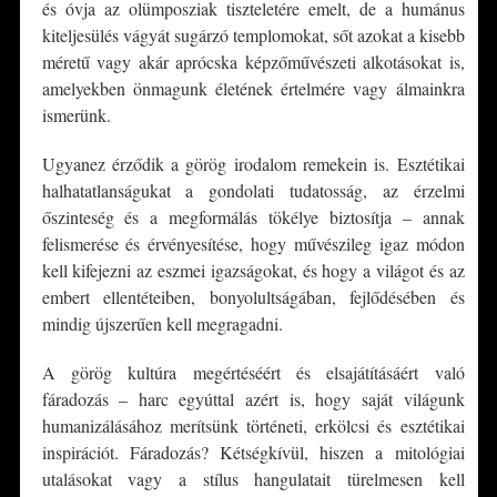
és óvja az olümposziak tiszteletére emelt, de a humánus
kiteljesülés vágyát sugárzó templomokat, sőt azokat a kisebb
méretű vagy akár aprócska képzőművészeti alkotásokat is,
amelyekben önmagunk életének értelmére vagy álmainkra
ismerünk.
Ugyanez érződik a görög irodalom remekein is. Esztétikai
halhatatlanságukat a gondolati tudatosság, az érzelmi
őszinteség és a megformálás tökélye biztosítja – annak
felismerése és érvényesítése, hogy művészileg igaz módon
kell kifejezni az eszmei igazságokat, és hogy a világot és az
embert ellentéteiben, bonyolultságában, fejlődésében és
mindig újszerűen kell megragadni.
A görög kultúra megértéséért és elsajátításáért való
fáradozás – harc egyúttal azért is, hogy saját világunk
humanizálásához merítsünk történeti, erkölcsi és esztétikai
inspirációt. Fáradozás? Kétségkívül, hiszen a mitológiai
utalásokat vagy a stílus hangulatait türelmesen kell