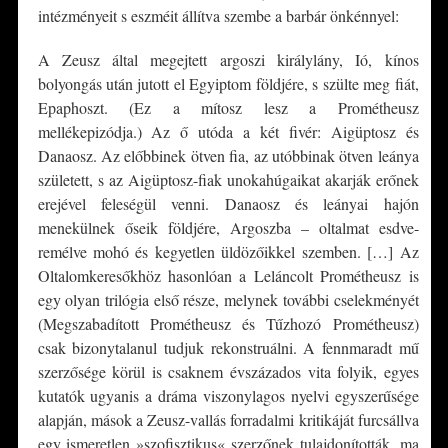
intézményeit s eszméit állítva szembe a barbár önkénnyel:
A Zeusz által megejtett argoszi királylány, Ió, kínos
bolyongás után jutott el Egyiptom földjére, s szülte meg fiát,
Epaphoszt. (Ez a mítosz lesz a Prométheusz
mellékepizódja.) Az ő utóda a két fivér: Aigüptosz és
Danaosz. Az előbbinek ötven fia, az utóbbinak ötven leánya
született, s az Aigüptosz-fiak unokahúgaikat akarják erőnek
erejével feleségül venni. Danaosz és leányai hajón
menekülnek őseik földjére, Argoszba – oltalmat esdve-
remélve mohó és kegyetlen üldözőikkel szemben. […] Az
Oltalomkeresőkhöz hasonlóan a Leláncolt Prométheusz is
egy olyan trilógia első része, melynek további cselekményét
(Megszabadított Prométheusz és Tűzhozó Prométheusz)
csak bizonytalanul tudjuk rekonstruálni. A fennmaradt mű
szerzősége körül is csaknem évszázados vita folyik, egyes
kutatók ugyanis a dráma viszonylagos nyelvi egyszerűsége
alapján, mások a Zeusz-vallás forradalmi kritikáját furcsállva
egy ismeretlen »szofisztikus« szerzőnek tulajdonították, ma