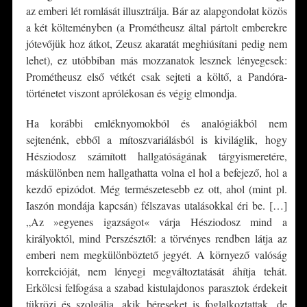
az emberi lét romlását illusztrálja. Bár az alapgondolat közös
a két költeményben (a Prométheusz által pártolt emberekre
jótevőjük hoz átkot, Zeusz akaratát meghiúsítani pedig nem
lehet), ez utóbbiban más mozzanatok lesznek lényegesek:
Prométheusz első vétkét csak sejteti a költő, a Pandóra-
történetet viszont aprólékosan és végig elmondja.
Ha korábbi emléknyomokból és analógiákból nem
sejtenénk, ebből a mítoszvariálásból is kiviláglik, hogy
Hésziodosz számított hallgatóságának tárgyismeretére,
máskülönben nem hallgathatta volna el hol a befejező, hol a
kezdő epizódot. Még természetesebb ez ott, ahol (mint pl.
Iaszón mondája kapcsán) félszavas utalásokkal éri be. […]
„Az »egyenes igazságot« várja Hésziodosz mind a
királyoktól, mind Perszésztől: a törvényes rendben látja az
emberi nem megkülönböztető jegyét. A környező valóság
korrekcióját, nem lényegi megváltoztatását áhítja tehát.
Erkölcsi felfogása a szabad kistulajdonos parasztok érdekeit
tükrözi és szolgálja, akik béreseket is foglalkoztattak, de