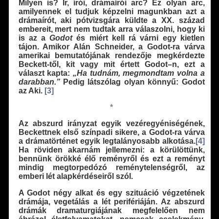
Milyen is? Ír, írói, drámaírói arc? Ez olyan arc,
amilyennek el tudjuk képzelni magunkban azt a
drámaírót, aki pótvizsgára küldte a XX. század
embereit, mert nem tudtak arra válaszolni, hogy ki
is az a
Godot
és miért kell rá várni egy kietlen
tájon. Amikor Alán Schneider, a Godot-ra várva
amerikai bemutatójának rendezője megkérdezte
Beckett-től, kit vagy mit értett Godot–n, ezt a
választ kapta:
„Ha tudnám, megmondtam volna a
darabban.”
Pedig látszólag olyan könnyű: Godot
az Aki.
[3]
*
Az abszurd irányzat egyik vezéregyéniségének,
Beckettnek első színpadi sikere, a Godot-ra várva
a drámatörténet egyik legtalányosabb alkotása.
[4]
Ha röviden akarnám jellemezni: a körülöttünk,
bennünk örökké élő reményről és ezt a reményt
mindig megtorpedózó reménytelenségről, az
emberi lét alapkérdéseiről szól.
A Godot négy alkat és egy szituáció végzetének
drámája, vegetálás a lét perifériáján. Az abszurd
drámák dramaturgiájának megfelelően nem