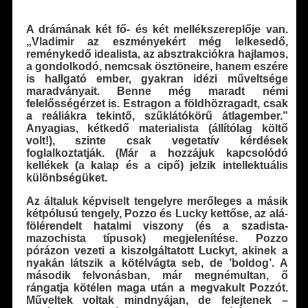
A drámának két fő- és két mellékszereplője van.
„Vladimir az eszményekért még lelkesedő,
reménykedő idealista, az absztrakciókra hajlamos,
a gondolkodó, nemcsak ösztöneire, hanem eszére
is hallgató ember, gyakran idézi műveltsége
maradványait. Benne még maradt némi
felelősségérzet is. Estragon a földhözragadt, csak
a reáliákra tekintő, szűklátókörű átlagember.”
Anyagias, kétkedő materialista (állítólag költő
volt!), szinte csak vegetatív kérdések
foglalkoztatják. (Már a hozzájuk kapcsolódó
kellékek (a kalap és a cipő) jelzik intellektuális
különbségüket.
Az általuk képviselt tengelyre merőleges a másik
kétpólusú tengely, Pozzo és Lucky kettőse, az alá-
fölérendelt hatalmi viszony (és a szadista-
mazochista típusok) megjelenítése. Pozzo
pórázon vezeti a kiszolgáltatott Luckyt, akinek a
nyakán látszik a kötélvágta seb, de ’boldog’. A
második felvonásban, már megnémultan, ő
rángatja kötélen maga után a megvakult Pozzót.
Műveltek voltak mindnyájan, de felejtenek –