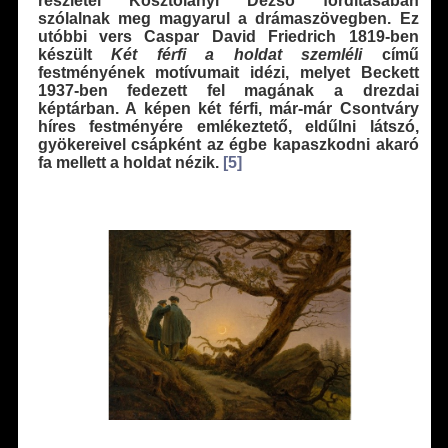
részletei Kosztolányi Dezső fordításában
szólalnak meg magyarul a drámaszövegben. Ez
utóbbi vers Caspar David Friedrich 1819-ben
készült
Két férfi a holdat szemléli
című
festményének motívumait idézi, melyet Beckett
1937-ben fedezett fel magának a drezdai
képtárban. A képen két férfi, már-már Csontváry
híres festményére emlékeztető, eldűlni látszó,
gyökereivel csápként az égbe kapaszkodni akaró
fa mellett a holdat nézik.
[5]