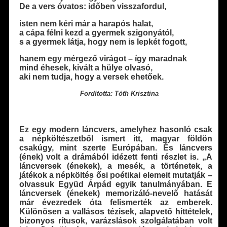
De a vers óvatos: időben visszafordul,
isten nem kéri már a harapós halat,
a cápa félni kezd a gyermek szigonyától,
s a gyermek látja, hogy nem is lepkét fogott,
hanem egy mérgező virágot – így maradnak
mind éhesek, kivált a hülye olvasó,
aki nem tudja, hogy a versek ehetőek.
Fordította: Tóth Krisztina
Ez egy modern láncvers, amelyhez hasonló csak
a népköltészetből ismert itt, magyar földön
csakúgy, mint szerte Európában. És láncvers
(ének) volt a drámából idézett fenti részlet is. „A
láncversek (énekek), a mesék, a történetek, a
játékok a népköltés ősi poétikai elemeit mutatják –
olvassuk Együd Árpád egyik tanulmányában. E
láncversek (énekek) memorizáló-nevelő hatását
már évezredek óta felismerték az emberek.
Különösen a vallásos tézisek, alapvető hittételek,
bizonyos rítusok, varázslások szolgálatában volt