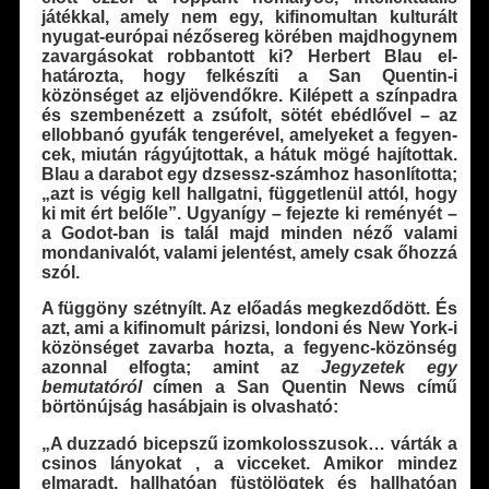
játékkal, amely nem egy, kifinomultan kulturált
nyugat-európai nézősereg körében majdhogynem
zavargásokat robbantott ki? Herbert Blau el­
határozta, hogy felkészíti a San Quentin-i
közönséget az eljövendőkre. Kilépett a színpadra
és szembenézett a zsúfolt, sötét ebédlővel – az
ellobbanó gyufák tengerével, amelyeket a fegyen­
cek, miután rágyújtottak, a hátuk mögé hajítottak.
Blau a dara­bot egy dzsessz-számhoz hasonlította;
„azt is végig kell hall­gatni, függetlenül attól, hogy
ki mit ért belőle”. Ugyanígy – fe­jezte ki reményét –
a Godot-ban is talál majd minden néző vala­mi
mondanivalót, valami jelentést, amely csak őhozzá
szól.
A függöny szétnyílt. Az előadás megkezdődött. És
azt, ami a ki­finomult párizsi, londoni és New York-i
közönséget zavarba hoz­ta, a fegyenc-közönség
azonnal elfogta; amint az
Jegyzetek egy
bemutatóról
címen a San Quentin News című
börtönújság hasábjain is olvasható:
„A duzzadó bicepszű izomkolosszusok… várták a
csinos lányokat , a vicceket. Amikor mindez
elmaradt, hallhatóan füstölögtek és hallhatóan