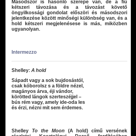
Másodszor is hasonló szerepe van, de a fiú
kétszeri távozása és a távozást követő
öngyilkossági gondolat előszöri és másodszori
jelentkezése között minőségi különbség van, és a
hold kétszeri megjelenésese is más, miközben
ugyanolyan.
Intermezzo
Shelley:
A hold
Sápadt vagy a sok bujdosástól,
csak kóborolsz s a földre nézel,
magányos árva, éji vándor,
körötted lángok szerteszéjjel –
bús rém vagy, amely ide-oda les
és érzi, nézni mit sem érdemes.
Shelley
To the Moon
(A hold) című versének