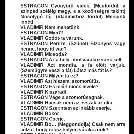
ESTRAGON Gyönyörű vidék. (Megfordul, a
színpad széléig megy, s a közönségre tekint)
Mosolygó táj. (Vladimirhoz fordul) Menjünk
innét!
VLADIMIR Nem mehetünk.
ESTRAGON Miért?
VLADIMIR Godot-ra várunk.
ESTRAGON Persze. (Szünet) Bizonyos vagy
benne, hogy itt van?
VLADIMIR Micsoda?
ESTRAGON Az a hely, ahol várakoznunk kell.
VLADIMIR Azt mondta, a fa előtt várjuk.
(Szemügyre veszi a fát) Látsz más fát is?
ESTRAGON Milyen fa ez?
VLADIMIR Azt hiszem, szomorúfűz.
ESTRAGON És miért nincs levele?
VLADIMIR Kiszáradt.
ESTRAGON Vége a szomorúságnak.
VLADIMIR Hacsak nem az évszak az oka.
ESTRAGON Szerintem ez inkább cserje.
VLADIMIR Bokor.
ESTRAGON Cserje.
VLADIMIR Bo… (Meggondolja) Csak nem arra
célzol, hogy rossz helyen várakozunk?