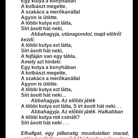
Egy kutya a konyhában
A kolbászt megette,
A szakács a merőkanállal
Agyon is ütötte.
A többi kutya ezt látta,
Sírt ásott hát neki,
——
Abbahagyja, utánagondol, majd elölről
kezdi:
A többi kutya ezt látta,
Sírt ásott hát neki,
A fejfáján van egy tábla,
Amely azt hirdeti:
Egy kutya a konyhában
A kolbászt megette,
A szakács a merőkanállal
Agyon is ütötte.
A többi kutya ezt látta,
Sírt ásott hát neki…
——
Abbahagyja. Az előbbi játék
A többi kutya ezt látta, S irt ásott hát neki. . .
——
Abbahagyja. Az előbbi játék. Halkabban
A többi kutya mit csinált?
Sírt ásott hát neki . . .
Elhallgat, egy pillanatig mozdulatlan marad,