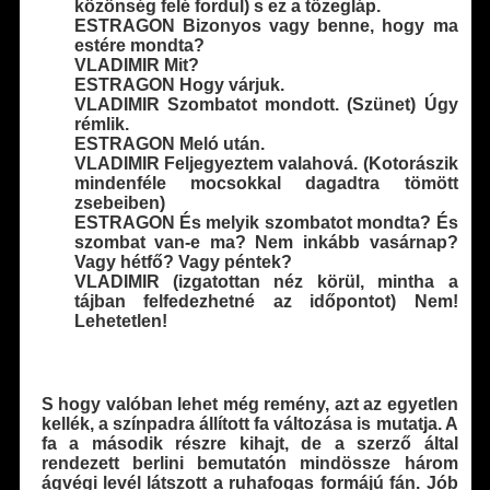
közönség felé fordul) s ez a tőzegláp.
ESTRAGON Bizonyos vagy benne, hogy ma
estére mondta?
VLADIMIR Mit?
ESTRAGON Hogy várjuk.
VLADIMIR Szombatot mondott. (Szünet) Úgy
rémlik.
ESTRAGON Meló után.
VLADIMIR Feljegyeztem valahová. (Kotorászik
mindenféle mocsokkal dagadtra tömött
zsebeiben)
ESTRAGON És melyik szombatot mondta? És
szombat van-e ma? Nem inkább vasárnap?
Vagy hétfő? Vagy péntek?
VLADIMIR (izgatottan néz körül, mintha a
tájban felfedezhetné az időpontot) Nem!
Lehetetlen!
S hogy valóban lehet még remény, azt az egyetlen
kellék, a színpadra állított fa változása is mutatja. A
fa a második részre kihajt, de a szerző által
rendezett berlini bemutatón mindössze három
ágvégi levél látszott a ruhafogas formájú fán. Jób