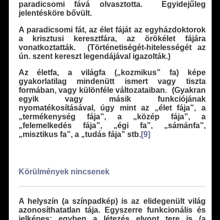
paradicsomi fává olvasztotta. Egyidejűleg
jelentésköre bővült.
A paradicsomi fát, az élet fáját az egyházdoktorok
a krisztusi keresztfára, az örökélet fájára
vonatkoztatták. (Történetiségét-hitelességét az
ún. szent kereszt legendájával igazolták.)
Az életfa, a világfa („kozmikus” fa) képe
gyakorlatilag mindenütt ismert vagy tiszta
formában, vagy különféle változataiban. (Gyakran
egyik vagy másik funkciójának
nyomatékosításával, úgy mint az „élet fája”, a
„termékenység fája”, a „közép fája”, a
„felemelkedés fája”, „égi fa”, „sámánfa”,
„misztikus fa”, a „tudás fája” stb.
[9]
Körülmények nincsenek
A helyszín (a színpadkép) is az elidegenült világ
azonosíthatatlan tája. Egyszerre funkcionális és
jelképes: egyben a létezés elvont tere is (a