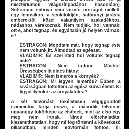
misztériumok világszínpadához hasonlóan).
Sehonnan sehová sem vezető országút mellett,
egy fennsíkon, a senkiföldjén, hatórányi járásra
emberektől, közel valamilyen szakadékhoz,
nádashoz várakoznak. Nem tudják, hol vannak:
ott-e, ahol tegnap, és egyáltalán jó helyen várnak-
e?
ESTRAGON: Mondtam már, hogy tegnap este
nem voltunk itt. Álmodtad az egészet.
VLADIMIR: És szerinted hol voltunk tegnap
este?
ESTRAGON: Nem tudom. Máshol.
Ürességben itt nincs hiány;
VLADIMIR: Nem ismerős a környék?
ESTRAGON: Mi legyen ismerős? Ebben a
sivárságban töltöttem az egész kurva életet. Ki
figyel ilyenkor az árnyalatokra?
A két felvonást tökéletesen végiggondolt
szimmetria tartja össze, a második felvonás
ugyanúgy tükörképe az elsőnek, mint az első egy
meg nem írtnak. Nincs előrehaladás;
kiszámíthatatlan, hogy mi fog történni a következő
pillanatban, minden egyformán fontos, ill.