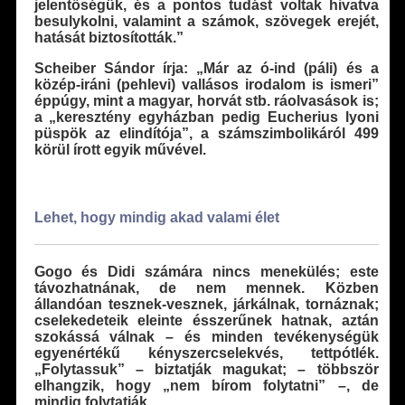
jelentőségük, és a pontos tudást voltak hivatva
besulykolni, valamint a számok, szövegek erejét,
hatását biztosították.”
Scheiber Sándor írja: „Már az ó-ind (páli) és a
közép-iráni (pehlevi) vallásos irodalom is ismeri”
éppúgy, mint a magyar, horvát stb. ráolvasások is;
a „keresztény egyházban pedig Eucherius lyoni
püspök az elindítója”, a számszimbolikáról 499
körül írott egyik művével.
Lehet, hogy mindig akad valami élet
Gogo és Didi számára nincs menekülés; este
távozhatnának, de nem mennek. Közben
állandóan tesznek-vesznek, járkálnak, tornáznak;
cselekedeteik eleinte ésszerűnek hatnak, aztán
szokássá válnak – és minden tevékenységük
egyenértékű kényszercselekvés, tettpótlék.
„Folytassuk” – biztatják magukat; – többször
elhangzik, hogy „nem bírom folytatni” –, de
mindig folytatják.