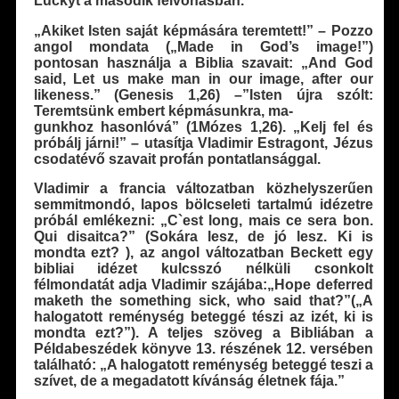
Luckyt a második felvonásban.
„Akiket Isten saját képmására teremtett!” – Pozzo
angol mondata („Made in God’s image!”)
pontosan használja a Biblia szavait: „And God
said, Let us make man in our image, after our
likeness.” (Genesis 1,26) –”Isten újra szólt:
Teremtsünk embert képmásunkra, ma-
gunkhoz hasonlóvá” (1Mózes 1,26). „Kelj fel és
próbálj járni!” – utasítja Vladimir Estragont, Jézus
csodatévő szavait profán pontatlansággal.
Vladimir a francia változatban közhelyszerűen
semmitmondó, lapos bölcseleti tartalmú idézetre
próbál emlékezni: „C`est long, mais ce sera bon.
Qui disaitca?” (Sokára lesz, de jó lesz. Ki is
mondta ezt? ), az angol változatban Beckett egy
bibliai idézet kulcsszó nélküli csonkolt
félmondatát adja Vladimir szájába:„Hope deferred
maketh the something sick, who said that?”(„A
halogatott reménység beteggé tészi az izét, ki is
mondta ezt?”). A teljes szöveg a Bibliában a
Példabeszédek könyve 13. részének 12. versében
található: „A halogatott reménység beteggé teszi a
szívet, de a megadatott kívánság életnek fája.”