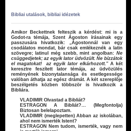
Bibliai utalások, bibliai idézetek
Amikor Beckettnek felteszik a kérdést: mi is a
Godot-ra témája, Szent Ágoston írásainak egy
passzusára hivatkozik: „Ágostonnál van egy
csodálatos mondat, bár csak emlékeznék a latin
szövegre; latinul még szebb, mint angolban:
Ne
csüggedjetek; az egyik lator üdvözült. Ne bízzátok
el magatokat! az egyik lator elkárhozott.”
A két
keresztre feszített lator témája, az üdvözülés
reményé­nek bizonytalansága és esetlegessége
valóban áthatja az egész drámát. A két szereplője
beszélgetés közben többször is hivatkozik a
Bibliára.
VLADIMIR Olvastad a Bibliát?
ESTRAGON A Bibliát?… (Megfontolja)
Biztosan belelapoztam.
VLADIMIR (meglepetten) Abban az iskolában,
ahol nem ismerték Istent?
ESTRAGON Nem tudom, ismerték, vagy nem