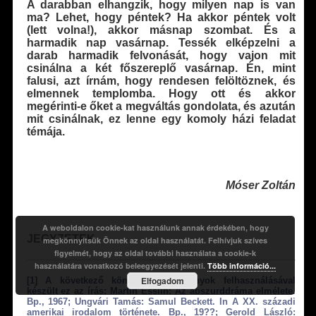
A darabban elhangzik, hogy milyen nap is van
ma? Lehet, hogy péntek? Ha akkor péntek volt
(lett volna!), akkor másnap szombat. És a
harmadik nap vasárnap. Tessék elképzelni a
darab harmadik felvonását, hogy vajon mit
csinálna a két főszereplő vasárnap. Én, mint
falusi, azt írnám, hogy rendesen felöltöznek, és
elmennek templomba. Hogy ott és akkor
megérinti-e őket a megváltás gondolata, és azután
mit csinálnak, ez lenne egy komoly házi feladat
témája.
Móser Zoltán
A weboldalon cookie-kat használunk annak érdekében, hogy
JEGYZETEK
megkönnyítsük Önnek az oldal használatát. Felhívjuk szíves
figyelmét, hogy az oldal további használata a cookie-k
használatára vonatkozó beleegyezését jelenti.
Több információ...
Elfogadom
[1]
A következő könyvek, tanulmányok felhasználásával
készült ez az írás: Martin Esslin: Az abszurddráma elmélete.
Bp., 1967; Ungvári Tamás: Samul Beckett. In A XX. századi
amerikai irodalom története. Bp., 19??; Gerold László: