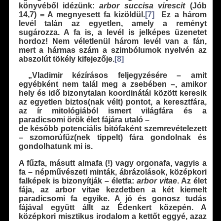
könyvéből idézünk:
arbor succisa virescit
(Jób
14,7) = A megnyesett fa kizöldül.
[7]
Ez a három
levél talán az egyetlen, amely a reményt
sugározza. A fa is, a levél is jelképes üzenetet
hordoz! Nem véletlenül három levél van a fán,
mert a hármas szám a szimbólumok nyelvén az
abszolút tökély kifejezője.
[8]
„Vladimir kézírásos feljegyzésére – amit
egyébként nem talál meg a zsebében –, amikor
hely és idő bizonytalan koordinátái között keresik
az egyetlen biztos(nak vélt) pontot, a keresztfára,
az ír mitológiából ismert világfára és a
paradicsomi örök élet fájára utaló –
de később potenciális bitófaként szemrevételezett
– szomorúfűz(nek tippelt) fára gondolnak és
gondolhatunk mi is.
A fűzfa, másutt almafa (!) vagy orgonafa, vagyis a
fa – népművészeti minták, ábrázolások, középkori
falképek is bizonyítják – életfa:
arbor vitae
. Az élet
fája, az arbor vitae kezdetben a két kiemelt
paradicsomi fa egyike. A jó és gonosz tudás
fájával együtt állt az Édenkert közepén. A
középkori misztikus irodalom a kettőt eggyé, azaz