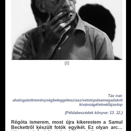
[2]
Táv irat:
ahalogatottreménységbeteggétesziaszívetstopdeamegadatott
kívánságéletnekfájastop
(Példabeszédek könyve: 13. 12.)
Régóta ismerem, most újra kikerestem a Samul
Beckettről készült fotók egyikét. Ez olyan arc…