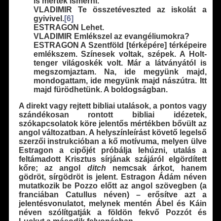
is merték ismerni.
VLADIMIR Te összetéveszted az iskolát a
gyivivel.
[6]
ESTRAGON Lehet.
VLADIMIR Emlékszel az evangéliumokra?
ESTRAGON A Szentföld [térképére] térképeire
emlékszem. Színesek voltak, szépek. A Holt-
tenger világoskék volt. Már a látványától is
megszomjaztam. Na, ide megyünk majd,
mondogattam, ide megyünk majd nászútra. Itt
majd fürödhetünk. A boldogságban.
A direkt vagy rejtett bibliai utalások, a pontos vagy
szándékosan rontott bibliai idézetek,
szókapcsolatok köre jelentős mértékben bővült az
angol változatban. A helyszínleírást követő legelső
szerzői instrukcióban a kő motívuma, melyen ülve
Estragon a cipőjét próbálja lehúzni, utalás a
feltámadott Krisztus sírjának szájáról elgördített
kőre; az angol
ditch
nemcsak árkot, hanem
gödröt, sírgödröt is jelent. Estragon Ádám néven
mutatkozik be Pozzo előtt az angol szövegben (a
franciában Catullus néven) – erősítve azt a
jelentésvonulatot, melynek mentén Ábel és Káin
néven szólítgatják a földön fekvő Pozzót és