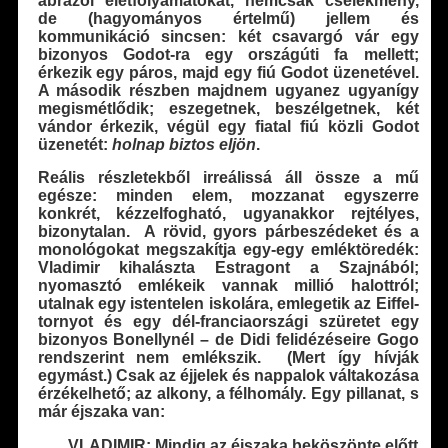
ábrázol életfolyamatokat, nemcsak cselekmény,
de (hagyományos értelmű) jellem és
kommunikáció sincsen: két csavargó vár egy
bizonyos Godot-ra egy országúti fa mellett;
érkezik egy páros, majd egy fiú Godot üzenetével.
A második részben majdnem ugyanez ugyanígy
megismétlődik; eszegetnek, beszélgetnek, két
vándor érkezik, végül egy fiatal fiú közli Godot
üzenetét:
holnap biztos eljön
.
Reális részletekből irreálissá áll össze a mű
egésze: minden elem, mozzanat egyszerre
konkrét, kézzelfogható, ugyanakkor rejtélyes,
bizonytalan. A rövid, gyors párbeszédeket és a
monológokat megszakítja egy-egy emléktöredék:
Vladimir kihalászta Estragont a Szajnából;
nyomasztó emlékeik vannak millió halottról;
utalnak egy istentelen iskolára, emlegetik az Eiffel-
tornyot és egy dél-franciaországi szüretet egy
bizonyos Bonellynél – de Didi felidézéseire Gogo
rendszerint nem emlékszik. (Mert így hívják
egymást.) Csak az éjjelek és nappalok váltakozása
érzékelhető; az alkony, a félhomály. Egy pillanat, s
már éjszaka van:
VLADIMIR: Mindig az éjszaka beköszönte előtt