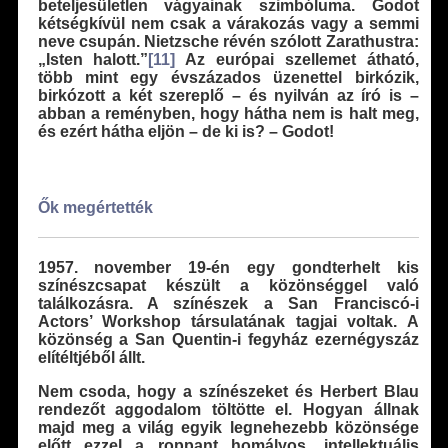
beteljesületlen vágyainak szimbóluma. Godot
kétségkívül nem csak a várakozás vagy a semmi
neve csupán. Nietzsche révén szólott Zarathustra:
„Isten halott.”
[11]
Az európai szellemet átható,
több mint egy évszázados üzenettel birkózik,
birkózott a két szereplő – és nyilván az író is –
abban a reményben, hogy hátha nem is halt meg,
és ezért hátha eljön – de ki is? – Godot!
Ők megértették
1957. november 19-én egy gondterhelt kis
színészcsapat készült a közönséggel való
találkozásra. A színészek a San Franciscó-i
Actors’ Workshop társulatának tagjai voltak. A
közönség a San Quentin-i fegyház ezernégyszáz
elítéltjéből állt.
Nem csoda, hogy a színészeket és Herbert Blau
rendezőt aggodalom töltötte el. Hogyan állnak
majd meg a világ egyik legnehezebb kö­zönsége
előtt ezzel a roppant homályos, intellektuális