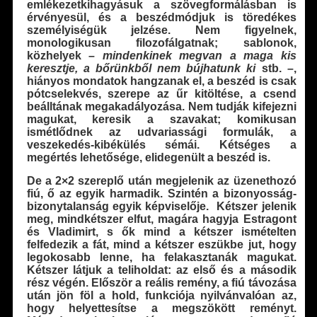
emlékezetkihagyásuk a szövegformálásban is
érvényesül, és a beszédmódjuk is töredékes
személyiségük jelzése. Nem figyelnek,
monologikusan filozofálgatnak; sablonok,
közhelyek –
mindenkinek megvan a maga kis
keresztje, a bőrünkből nem bújhatunk ki
stb. –,
hiányos mondatok hangzanak el, a beszéd is csak
pótcselekvés, szerepe az űr kitöltése, a csend
beálltának megakadályozása. Nem tudják kifejezni
magukat, keresik a szavakat; komikusan
ismétlődnek az udvariassági formulák, a
veszekedés-kibékülés sémái. Kétséges a
megértés lehetősége, elidegenült a beszéd is.
De a 2×2 szereplő után megjelenik az üzenethozó
fiú, ő az egyik harmadik. Szintén a bizonyosság-
bizonytalanság egyik képviselője. Kétszer jelenik
meg, mindkétszer elfut, magára hagyja Estragont
és Vladimirt, s ők mind a kétszer ismételten
felfedezik a fát, mind a kétszer eszükbe jut, hogy
legokosabb lenne, ha felakasztanák magukat.
Kétszer látjuk a teliholdat: az első és a második
rész végén. Először a reális remény, a fiú távozása
után jön föl a hold, funkciója nyilvánvalóan az,
hogy helyettesítse a megszökött reményt.