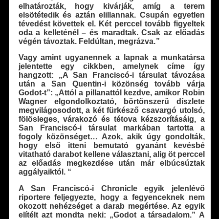
elhatározták, hogy kivárják, amíg a terem
elsötétedik és aztán elillannak. Csupán egyetlen
tévedést követtek el. Két perccel tovább figyeltek
oda a kelleténél – és maradtak. Csak az előadás
végén távoztak. Feldúltan, megrázva.
”
Vagy amint ugyanennek a lapnak a munkatársa
jelentette egy cikk­ben, amelynek címe így
hangzott: „A San Franciscó-i társulat tá­vozása
után a San Quentin-i közönség tovább várja
Godot-t”: „Attól a pillanattól kezdve, amikor Robin
Wagner elgondolkoztató, börtönszerű díszlete
megvilágosodott, a két fürkésző csavargó utolsó,
fölösleges, várakozó és tétova kézszorításáig, a
San Franciscó-i társulat markában tartotta a
fogoly közönséget… Azok, akik úgy gondolták,
hogy első itteni bemutató gyanánt ke­vésbé
vitatható darabot kellene választani, alig öt perccel
az előadás megkezdése után már elbúcsúztak
aggályaiktól. “
A San Franciscó-i Chronicle egyik jelenlévő
riportere feljegyez­te, hogy a fegyenceknek nem
okozott nehézséget a darab megérté­se. Az egyik
elítélt azt mondta neki: „Godot a társadalom.” A