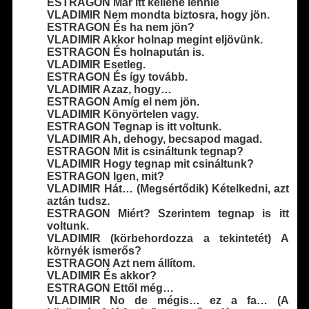
ESTRAGON Már itt kellene lennie
VLADIMIR Nem mondta biztosra, hogy jön.
ESTRAGON És ha nem jön?
VLADIMIR Akkor holnap megint eljövünk.
ESTRAGON És holnapután is.
VLADIMIR Esetleg.
ESTRAGON És így tovább.
VLADIMIR Azaz, hogy…
ESTRAGON Amíg el nem jön.
VLADIMIR Könyörtelen vagy.
ESTRAGON Tegnap is itt voltunk.
VLADIMIR Ah, dehogy, becsapod magad.
ESTRAGON Mit is csináltunk tegnap?
VLADIMIR Hogy tegnap mit csináltunk?
ESTRAGON Igen, mit?
VLADIMIR Hát… (Megsértődik) Kételkedni, azt
aztán tudsz.
ESTRAGON Miért? Szerintem tegnap is itt
voltunk.
VLADIMIR (körbehordozza a tekintetét) A
környék ismerős?
ESTRAGON Azt nem állítom.
VLADIMIR És akkor?
ESTRAGON Ettől még…
VLADIMIR No de mégis… ez a fa… (A