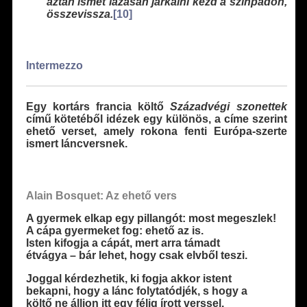
aztán ismét lázasan járkálni kezd a színpadon,
összevissza.
[10]
Intermezzo
Egy kortárs francia költő
Századvégi szonettek
című kötetéből idézek egy különös, a címe szerint
ehető verset, amely rokona fenti Európa-szerte
ismert láncversnek.
Alain Bosquet:
Az ehető vers
A gyermek elkap egy pillangót: most megeszlek!
A cápa gyermeket fog: ehető az is.
Isten kifogja a cápát, mert arra támadt
étvágya – bár lehet, hogy csak elvből teszi.
Joggal kérdezhetik, ki fogja akkor istent
bekapni, hogy a lánc folytatódjék, s hogy a
költő ne álljon itt egy félig írott verssel.