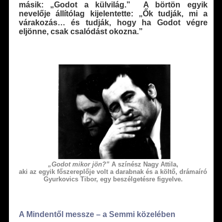
má­sik: „Godot a külvilág.”
A börtön egyik
nevelője állítólag kijelentette: „Ők tudják, mi a
várakozás… és tudják, hogy ha Godot végre
eljönne, csak csalódást okozna.”
„Godot mikor jön?”
A színész Nagy Attila,
aki az egyik főszereplője volt a darabnak és a költő, drámaíró
Gyurkovics Tibor, egy beszélgetésre figyelve.
A Mindentől messze – a Semmi közelében