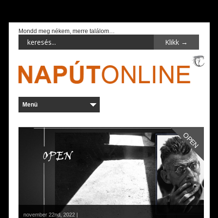
Mondd meg nékem, merre találom…
OPEN
november 22nd, 2022 |