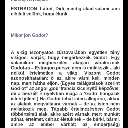
ESTRAGON: Látod, Didi, mindig akad valami, ami
elhiteti velünk, hogy élünk.
Mikor jön Godot?
A világ iszonyatos zűrzavarában egyetlen tény
világos: várják, hogy megérkezzék Godot. Egy
valamikori megbeszélés alapján várakoznak
Godot-ra – Estragon persze nem is emlékszik -, aki
nélkül értelmetlen a világ. Viszont Godot
azonosíthatatlan: ő az, akire várni kell, minden
nap, mert hátha eljön. (Egyes találgatások szerint
God-ot” az angol ,god’ francia kicsinyítő képzővel;
de a beszélt ír nyelvben maga a ‘Godo’ hangalak
istent jelent.) Ha Godot tehát isten-allegória, akkor
az alakok megváltásra várnak – de az isten nem
nyilatkozik meg. Tágabb értelmezésben Godot
többértelmű alak, akire azért várnak, mert munkát
adhat, értelmet, célt az életüknek – de bárki, bármi,
amire az ember várhat; az ember(iség)