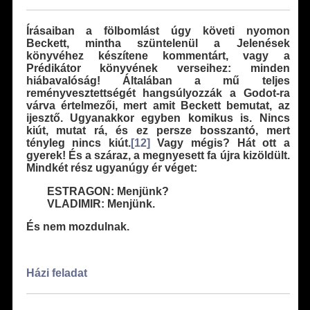
Írásaiban a fölbomlást úgy követi nyomon
Beckett, mintha szüntelenül a Jelenések
könyvéhez készítene kommentárt, vagy a
Prédikátor könyvének verseihez: minden
hiábavalóság! Általában a mű teljes
reményvesztettségét hangsúlyozzák a Godot-ra
várva értelmezői, mert amit Beckett bemutat, az
ijesztő. Ugyanakkor egyben komikus is. Nincs
kiút, mutat rá, és ez persze bosszantó, mert
tényleg nincs kiút.
[12]
Vagy mégis? Hát ott a
gyerek! És a száraz, a megnyesett fa újra kizöldült.
Mindkét rész ugyanúgy ér véget:
ESTRAGON: Menjünk?
VLADIMIR: Menjünk.
És nem mozdulnak.
Házi feladat