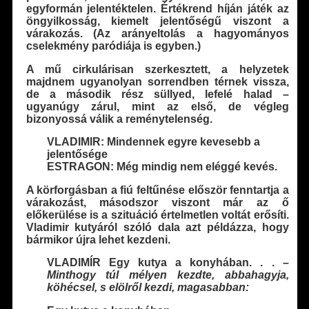
egyformán jelentéktelen. Értékrend híján játék az
öngyilkosság, kiemelt jelentőségű viszont a
várakozás. (Az arányeltolás a hagyományos
cselekmény paródiája is egyben.)
A mű cirkulárisan szerkesztett, a helyzetek
majdnem ugyanolyan sorrendben térnek vissza,
de a második rész süllyed, lefelé halad –
ugyanúgy zárul, mint az első, de végleg
bizonyossá válik a reménytelenség.
VLADIMIR: Mindennek egyre kevesebb a
jelentősége
ESTRAGON: Még mindig nem eléggé kevés.
A körforgásban a fiú feltűnése először fenntartja a
várakozást, másodszor viszont már az ő
előkerülése is a szituáció értelmetlen voltát erősíti.
Vladimir kutyáról szóló dala azt példázza, hogy
bármikor újra lehet kezdeni.
VLADIMÍR Egy kutya a konyhában. . . –
Minthogy túl mélyen kezdte, abbahagyja,
köhécsel, s elölről kezdi, magasabban: