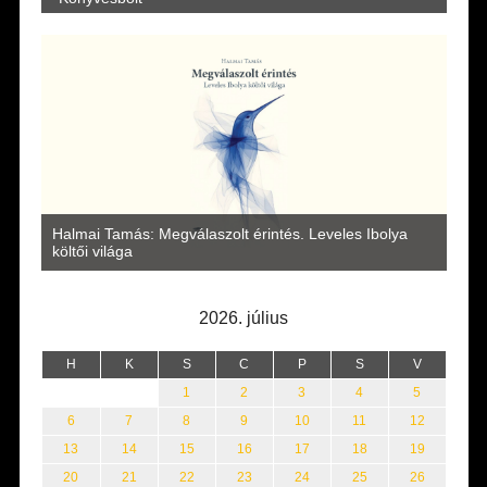
a
Halmai Tamás: Megválaszolt érintés. Leveles Ibolya
Laka
költői világa
2026. július
H
K
S
C
P
S
V
1
2
3
4
5
6
7
8
9
10
11
12
13
14
15
16
17
18
19
20
21
22
23
24
25
26