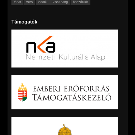
tárlat
vers
videók
visszhang
önszócikk
Támogatók