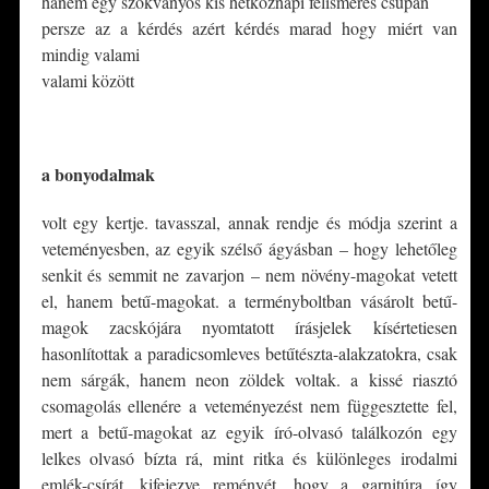
hanem egy szokványos kis hétköznapi felismerés csupán
persze az a kérdés azért kérdés marad hogy miért van
mindig valami
valami között
*
a bonyodalmak
volt egy kertje. tavasszal, annak rendje és módja szerint a
veteményesben, az egyik szélső ágyásban – hogy lehetőleg
senkit és semmit ne zavarjon – nem növény-magokat vetett
el, hanem betű-magokat. a terményboltban vásárolt betű-
magok zacskójára nyomtatott írásjelek kísértetiesen
hasonlítottak a paradicsomleves betűtészta-alakzatokra, csak
nem sárgák, hanem neon zöldek voltak. a kissé riasztó
csomagolás ellenére a veteményezést nem függesztette fel,
mert a betű-magokat az egyik író-olvasó találkozón egy
lelkes olvasó bízta rá, mint ritka és különleges irodalmi
emlék-csírát, kifejezve reményét, hogy a garnitúra így