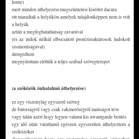
lenne)
mert minden áthelyezési-megszüntetési kísérlet dacára
ott maradtak a helyükön amelyek tulajdonképpen nem is volt
a helyük
aztán a megfoghatatlanság zavarával
(és az indok nélkül elbocsátott protézisraktárosok indokolt
szomorúságával)
átengedtem
megnyitottam előttük a teljes szabad szövegterepet
*
(a szóközök önhatalmú áthelyezése)
ez egy viszonylag egyszerű szöveg
de bátorságról vagy csak vakmerőségről tanúságot téve
vagy talán azért hogy legyen valami kis awantgarde beütés
egy idő után váratlanul egészen egyszerűen áthelyeztem a
szóközöket
(hangsúlyozván hogy egy viszonylag egyszerű szövegben