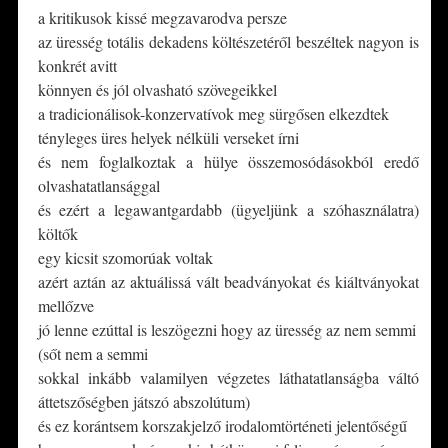
a kritikusok kissé megzavarodva persze
az üresség totális dekadens költészetéről beszéltek nagyon is
konkrét avitt
könnyen és jól olvasható szövegeikkel
a tradicionálisok-konzervatívok meg sürgősen elkezdtek
tényleges üres helyek nélküli verseket írni
és nem foglalkoztak a hülye összemosódásokból eredő
olvashatatlansággal
és ezért a legawantgardabb (ügyeljünk a szóhasználatra)
költők
egy kicsit szomorúak voltak
azért aztán az aktuálissá vált beadványokat és kiáltványokat
mellőzve
jó lenne ezúttal is leszögezni hogy az üresség az nem semmi
(sőt nem a semmi
sokkal inkább valamilyen végzetes láthatatlanságba váltó
áttetszőségben játszó abszolútum)
és ez korántsem korszakjelző irodalomtörténeti jelentőségű