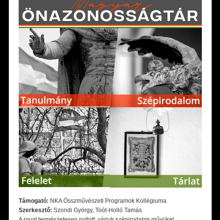
Támogató:
NKA Összművészeti Programok Kollégiuma
Szerkesztő:
Szondi György, Toót-Holló Tamás
A rovat természetesen nyitott: várjuk szépirodalmi művüket,