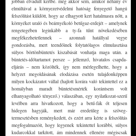
jobban elvadult kertbe. még akkor sem, amikor néhány év
elmúltával a környezetvédelmi hatóság fenyegető hangú
felszólítást küldött, hogy az elhagyott kert hatalmasra nőtt, a
környéket uraló és beárnyékoló betűgaz-erdejét – amelynek
rengetegében leginkább a ty-fa tűnt növekedésében
megfékezhetetlennek – azonnali hatállyal vegye
gondozásba, mert teendőinek folytatólagos elmulasztása
súlyos börtönbüntetés kiszabását vonhatja maga után. a
büntetés-időtartamot persze – jellemző, hivatalos csapda-
eljárás – nem közölték, így nem mérlegelhette, hogy a
helyzet megoldásának elodázása esetén tulajdonképpen
milyen kockázatot vállal (hajlott korára való tekintettel ez a
homályban maradt büntetésmérték korántsem volt
elhanyagolható tényező.) válaszában, egy nyilatkozat-szerű
levélben arra hivatkozott, hogy a betű-fák őt teljesen
hidegen hagyják, mert már eredetileg is szöveg-
termesztésben reménykedett, és ezért arra kérte a felszólítás
megfogalmazóit, hogy legyenek tekintettel korábbi, súlyos
kudarcokkal tarkított, ám mindennek ellenére mégiscsak