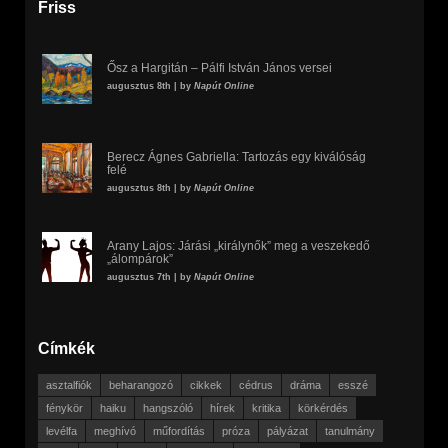
Friss
Ősz a Hargitán – Pálfi István János versei
augusztus 8th | by
Napút Online
Berecz Ágnes Gabriella: Tartozás egy kiválóság
felé
augusztus 8th | by
Napút Online
Arany Lajos: Járási „királynők” meg a veszekedő
„álompárok”
augusztus 7th | by
Napút Online
Címkék
asztalfiók
beharangozó
cikkek
cédrus
dráma
esszé
fénykör
haiku
hangszóló
hírek
kritika
körkérdés
levélfa
meghívó
műfordítás
próza
pályázat
tanulmány