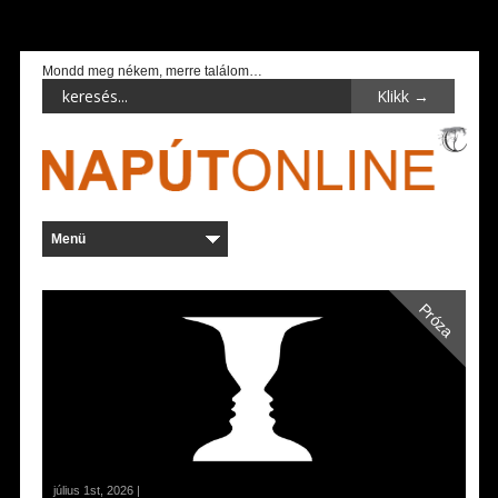
Mondd meg nékem, merre találom…
Próza
július 1st, 2026 |