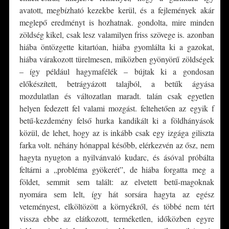
avatott, megbízható kezekbe kerül, és a fejlemények akár
meglepő eredményt is hozhatnak. gondolta, mire minden
zöldség kikel, csak lesz valamilyen friss szövege is. azonban
hiába öntözgette kitartóan, hiába gyomlálta ki a gazokat,
hiába várakozott türelmesen, miközben gyönyörű zöldségek
– így például hagymafélék – bújtak ki a gondosan
előkészített, betrágyázott talajból, a betűk ágyása
mozdulatlan és változatlan maradt. talán csak egyetlen
helyen fedezett fel valami mozgást. feltehetően az egyik f
betű-kezdemény felső hurka kandikált ki a földhányások
közül, de lehet, hogy az is inkább csak egy izgága giliszta
farka volt. néhány hónappal később, elérkezvén az ősz, nem
hagyta nyugton a nyilvánvaló kudarc, és ásóval próbálta
feltárni a „probléma gyökerét”, de hiába forgatta meg a
földet, semmit sem talált: az elvetett betű-magoknak
nyomára sem lelt, így hát sorsára hagyta az egész
veteményest, elköltözött a környékről, és többé nem tért
vissza ebbe az elátkozott, terméketlen, időközben egyre