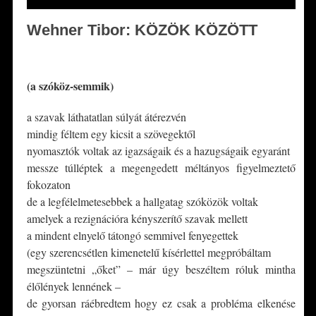
Wehner Tibor: KÖZÖK KÖZÖTT
*
(a szóköz-semmik)
a szavak láthatatlan súlyát átérezvén
mindig féltem egy kicsit a szövegektől
nyomasztók voltak az igazságaik és a hazugságaik egyaránt
messze túlléptek a megengedett méltányos figyelmeztető
fokozaton
de a legfélelmetesebbek a hallgatag szóközök voltak
amelyek a rezignációra kényszerítő szavak mellett
a mindent elnyelő tátongó semmivel fenyegettek
(egy szerencsétlen kimenetelű kísérlettel megpróbáltam
megszüntetni „őket” – már úgy beszéltem róluk mintha
élőlények lennének –
de gyorsan ráébredtem hogy ez csak a probléma elkenése