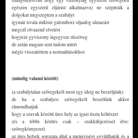
egészen egyszerű eljárást alkalmazva) ne szépítsük a
dolgokat megszegtem a szabályt
ígymár isvala mikisiz galomborz oljaafog almazást
megcáf olvaaztaf elvetést
hogyeze gyviszony lagegysze rűszöveg
de aztán magam sem tudom miért
mégis visszatértem a normalitásokhoz
*
(mindig valami között)
(a szabálytalan szövegekről most egy ideig ne beszéljünk)
de ha a szabályos szövegekről beszélünk akkor
elmondhatjuk
hogy a szavak közötti üres hely az igazi tiszta költészet
(és a többi körítés csak – szakkifejezéssel élve:
szövegkörnyezet)
az üres helyek sorozata által a mennyiségi együtthatók és a