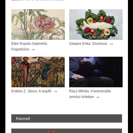
→
Elter-Kopiás Gabriella:
Szepes Erika: Diszlexia
→
Fogadóóra
→
Erdélyi Z. János: A segítő
Rácz Mihály: A botcsinálta
→
zenész énképe
Kiemelt