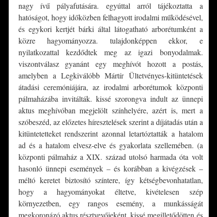
nagy ívű pályafutására. egyúttal arról tájékoztatta a
hatóságot, hogy időközben felhagyott irodalmi működésével,
és egykori kertjét bárki által látogatható arborétumként a
közre hagyományozza. tulajdonképpen ekkor, e
nyilatkozattal kezdődtek meg az igazi bonyodalmak.
viszontválasz gyanánt egy meghívót hozott a postás,
amelyben a Legkiválóbb Mártír Ültetvényes-kitüntetések
átadási ceremóniájára, az irodalmi arborétumok központi
pálmaházába invitálták. kissé szorongva indult az ünnepi
aktus meghívóban megjelölt színhelyére, azért is, mert a
szóbeszéd, az előzetes híresztelések szerint a díjátadás után a
kitüntetetteket rendszerint azonnal letartóztatták a hatalom
ad és a hatalom elvesz-elve és gyakorlata szellemében. (a
központi pálmaház a XIX. század utolsó harmada óta volt
hasonló ünnepi események – és korábban a kivégzések –
méltó keretet biztosító színtere, így kétségbevonhatatlan,
hogy a hagyományokat éltetve, kivételesen szép
környezetben, egy rangos esemény, a munkásságát
megkoronázó aktus résztvevőjeként, kissé megilletődötten és