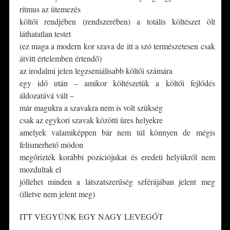
ritmus az ütemezés
költői rendjében (rendszerében) a totális költészet ölt
láthatatlan testet
(ez maga a modern kor szava de itt a szó természetesen csak
átvitt értelemben értendő)
az irodalmi jelen legzseniálisabb költői számára
egy idő után – amikor költészetük a költői fejlődés
áldozatává vált –
már magukra a szavakra nem is volt szükség
csak az egykori szavak közötti üres helyekre
amelyek valamiképpen bár nem túl könnyen de mégis
felismerhető módon
megőrizték korábbi pozíciójukat és eredeti helyükről nem
mozdultak el
jóllehet minden a látszatszerűség szférájában jelent meg
(illetve nem jelent meg)
ITT VEGYÜNK EGY NAGY LEVEGŐT