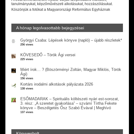
tanulmányukat, képzőművészeti alkotásukat, hozzászólásukat.
Köszönjük a fotókat a Magyarországi Református Egyháznak
A hónap legolvasottabb bejegyzései
Györgyi Csaba: Lépések könyve (napló) – újabb részletek*
256 views
KÖVESEDŐ – Török Ági versei
225 views
Miért írok… ? (Böszörményi Zoltán, Magyar Miklós, Török
Ági)
156 views
Kortárs irodalmi alkotások pályázata 2026
138 views
ESŐMADARAK – Spirituális költészeti nyári est-sorozat,
3. rész: „A szeretet gyakorlása” – szvámí Tírtha Fekete
könyve – Beszélgetés Ősz Szabó Évával | Meghívó
137 views
Könyvesbolt