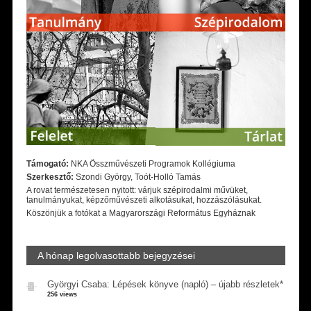
Támogató:
NKA Összművészeti Programok Kollégiuma
Szerkesztő:
Szondi György, Toót-Holló Tamás
A rovat természetesen nyitott: várjuk szépirodalmi művüket,
tanulmányukat, képzőművészeti alkotásukat, hozzászólásukat.
Köszönjük a fotókat a Magyarországi Református Egyháznak
A hónap legolvasottabb bejegyzései
Györgyi Csaba: Lépések könyve (napló) – újabb részletek*
256 views