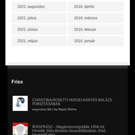
2021. augusztus
2016. április
2021. július
2016. március
2021. június
2016. február
2021. május
2016. január
Friss
CHRISTINA ROSETTI VERSEI KÁNTÁS BALÁZS
FORDÍTÁSÁBAN
augusztus 6th | by
Napút Online
ÍRÁSFRÁSZ – Magánszociográfiák 1956-ról
Horváth Júlia Borbála összeállításában. Első,
bevezető rész