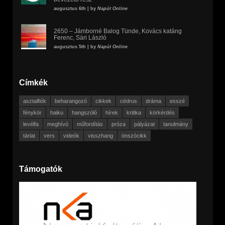
augusztus 6th | by
Napút Online
2650 – Jámborné Balog Tünde, Kovács katáng
Ferenc, Sári László
augusztus 5th | by
Napút Online
Címkék
asztalfiók
beharangozó
cikkek
cédrus
dráma
esszé
fénykör
haiku
hangszóló
hírek
kritika
körkérdés
levélfa
meghívó
műfordítás
próza
pályázat
tanulmány
tárlat
vers
videók
visszhang
önszócikk
Támogatók