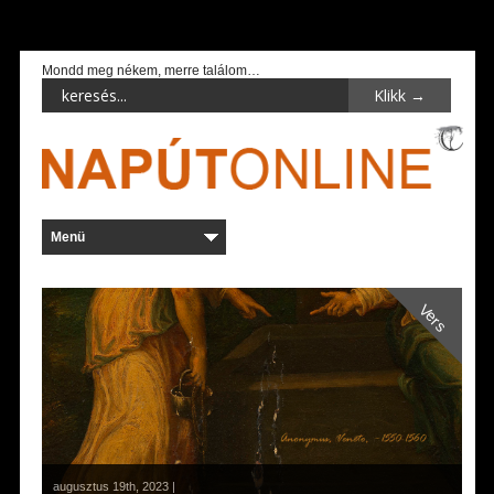
Mondd meg nékem, merre találom…
Vers
augusztus 19th, 2023 |