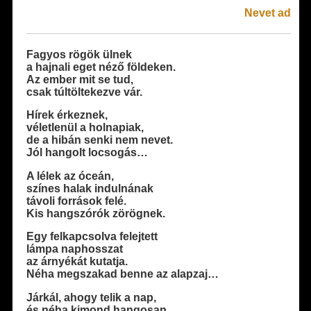
Nevet ad
Fagyos rögök ülnek
a hajnali eget néző földeken.
Az ember mit se tud,
csak túltöltekezve vár.
Hírek érkeznek,
véletlenül a holnapiak,
de a hibán senki nem nevet.
Jól hangolt locsogás…
A lélek az óceán,
színes halak indulnának
távoli források felé.
Kis hangszórók zörögnek.
Egy felkapcsolva felejtett
lámpa naphosszat
az árnyékát kutatja.
Néha megszakad benne az alapzaj…
Járkál, ahogy telik a nap,
és néha kimond hangosan,