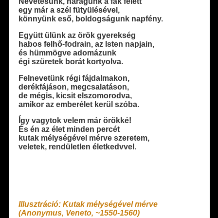
Nevetésünk, haragunk a fák felett
egy már a szél fütyülésével,
könnyünk eső, boldogságunk napfény.
Együtt ülünk az örök gyerekség
habos felhő-fodrain, az Isten napjain,
és hümmögve adomázunk
égi szüretek borát kortyolva.
Felnevetünk régi fájdalmakon,
derékfájáson, megcsalatáson,
de mégis, kicsit elszomorodva,
amikor az emberélet kerül szóba.
Így vagytok velem már örökké!
És én az élet minden percét
kutak mélységével mérve szeretem,
veletek, rendületlen életkedvvel.
Illusztráció: Kutak mélységével mérve
(Anonymus, Veneto, ~1550-1560)