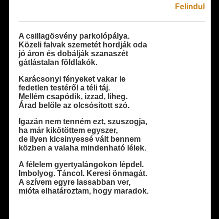
Felindul
A csillagösvény parkolópálya.
Közeli falvak szemetét hordják oda
jó áron és dobálják szanaszét
gátlástalan földlakók.
Karácsonyi fényeket vakar le
fedetlen testéről a téli táj.
Mellém csapódik, izzad, liheg.
Árad belőle az olcsósított szó.
Igazán nem tenném ezt, szuszogja,
ha már kikötöttem egyszer,
de ilyen kicsinyessé vált bennem
közben a valaha mindenható lélek.
A félelem gyertyalángokon lépdel.
Imbolyog. Táncol. Keresi önmagát.
A szívem egyre lassabban ver,
mióta elhatároztam, hogy maradok.