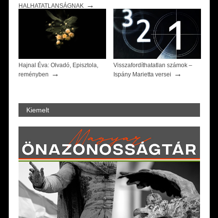
→
HALHATATLANSÁGNAK
Hajnal Éva: Olvadó, Episztola,
Visszafordíthatatlan számok –
→
→
reményben
Ispány Marietta versei
Kiemelt