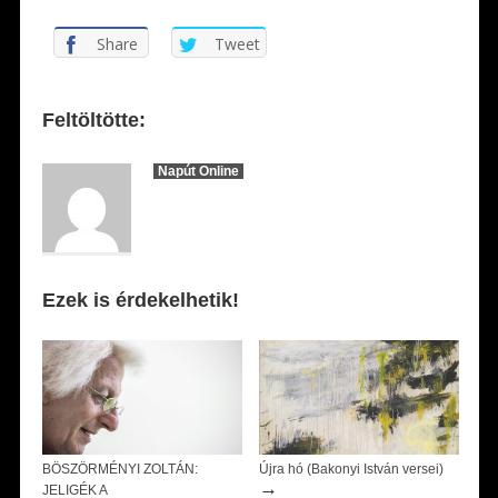
Share
Tweet
Feltöltötte:
Napút Online
Ezek is érdekelhetik!
BÖSZÖRMÉNYI ZOLTÁN:
Újra hó (Bakonyi István versei)
→
JELIGÉK A