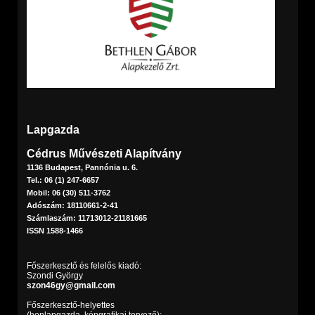
Lapgazda
Cédrus Művészeti Alapítvány
1136 Budapest, Pannónia u. 6.
Tel.: 06 (1) 247-6657
Mobil: 06 (30) 511-3762
Adószám: 18110661-2-41
Számlaszám: 11713012-21181665
ISSN 1588-1466
Főszerkesztő és felelős kiadó:
Szondi György
szon46gy@gmail.com
Főszerkesztő-helyettes
(honlapgazda, képgrafikai tervező):