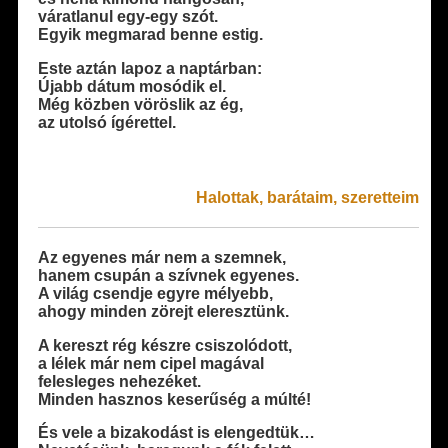
váratlanul egy-egy szót.
Egyik megmarad benne estig.
Este aztán lapoz a naptárban:
Újabb dátum mosódik el.
Még közben vöröslik az ég,
az utolsó ígérettel.
Halottak, barátaim, szeretteim
Az egyenes már nem a szemnek,
hanem csupán a szívnek egyenes.
A világ csendje egyre mélyebb,
ahogy minden zörejt eleresztünk.
A kereszt rég készre csiszolódott,
a lélek már nem cipel magával
felesleges nehezéket.
Minden hasznos keserűség a múlté!
És vele a bizakodást is elengedtük…