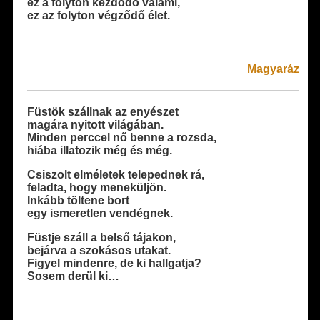
ez a folyton kezdődő valami,
ez az folyton végződő élet.
Magyaráz
Füstök szállnak az enyészet
magára nyitott világában.
Minden perccel nő benne a rozsda,
hiába illatozik még és még.
Csiszolt elméletek telepednek rá,
feladta, hogy meneküljön.
Inkább töltene bort
egy ismeretlen vendégnek.
Füstje száll a belső tájakon,
bejárva a szokásos utakat.
Figyel mindenre, de ki hallgatja?
Sosem derül ki…