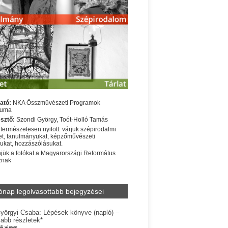
ató:
NKA Összművészeti Programok
iuma
sztő:
Szondi György, Toót-Holló Tamás
 természetesen nyitott: várjuk szépirodalmi
t, tanulmányukat, képzőművészeti
sukat, hozzászólásukat.
jük a fotókat a Magyarországi Református
znak
ónap legolvasottabb bejegyzései
yörgyi Csaba: Lépések könyve (napló) –
jabb részletek*
56 views