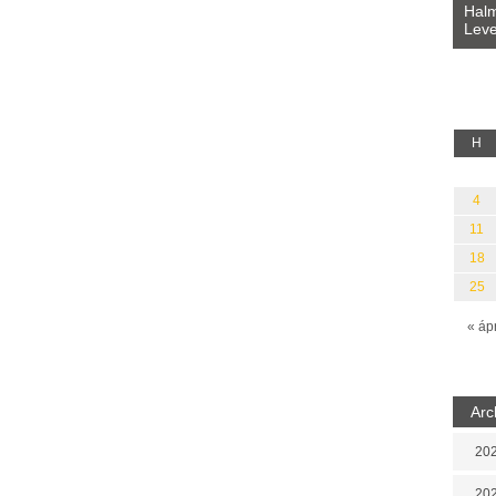
Bevezetés a bául ösvénybe (Fordította:
Halm
Rideg Zsófia)
Leve
lauz
H
4
11
18
25
« áp
Arc
202
202