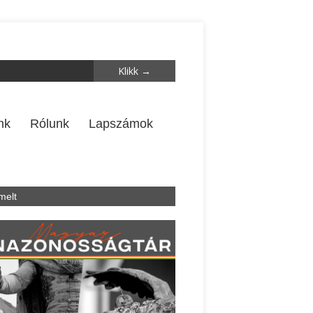
nk
Rólunk
Lapszámok
melt