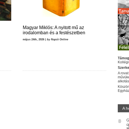
Magyar Miklós: A nyitott mű az
irodalomban és a festészetben
május 24th, 2026 |
by Napút Online
Támog
Kollég
Szerke
A rovat
művüke
alkotá
Köszön
Egyhá
A h
G
ú
2