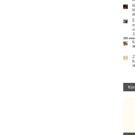
M
M
2
E
e
v
J
193 view
K
1
Z
K
1
Kön
Parvathy Baul: A NAGY LELKEK DALAI.