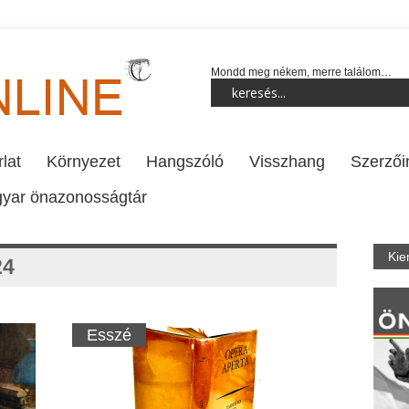
Mondd meg nékem, merre találom…
lat
Környezet
Hangszóló
Visszhang
Szerzői
yar önazonosságtár
Kie
24
Esszé