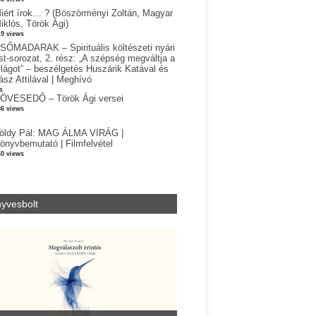
iért írok… ? (Böszörményi Zoltán, Magyar
iklós, Török Ági)
19 views
SŐMADARAK – Spirituális költészeti nyári
st-sorozat, 2. rész: „A szépség megváltja a
ilágot” – beszélgetés Huszárik Katával és
ász Attilával | Meghívó
s
ÖVESEDŐ – Török Ági versei
86 views
öldy Pál: MAG ÁLMA VIRÁG |
önyvbemutató | Filmfelvétel
40 views
yvesbolt