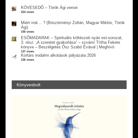
KÖVESEDŐ – Török Ági versei
224 views
Miért írok… ? (Böszörményi Zoltán, Magyar Miklós, Török
Ági)
156 views
ESŐMADARAK – Spirituális költészeti nyári est-sorozat,
3. rész: „A szeretet gyakorlása” – szvámí Tírtha Fekete
könyve – Beszélgetés Ősz Szabó Évával | Meghívó
137 views
Kortárs irodalmi alkotások pályázata 2026
136 views
Könyvesbolt