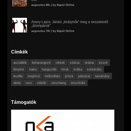
augusztus 8th | by
Napút Online
Arany Lajos: Járási „királynők” meg a veszekedő
„álompárok”
augusztus 7th | by
Napút Online
Címkék
asztalfiók
beharangozó
cikkek
cédrus
dráma
esszé
fénykör
haiku
hangszóló
hírek
kritika
körkérdés
levélfa
meghívó
műfordítás
próza
pályázat
tanulmány
tárlat
vers
videók
visszhang
önszócikk
Támogatók