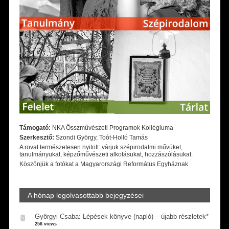
Támogató:
NKA Összművészeti Programok Kollégiuma
Szerkesztő:
Szondi György, Toót-Holló Tamás
A rovat természetesen nyitott: várjuk szépirodalmi művüket,
tanulmányukat, képzőművészeti alkotásukat, hozzászólásukat.
Köszönjük a fotókat a Magyarországi Református Egyháznak
A hónap legolvasottabb bejegyzései
Györgyi Csaba: Lépések könyve (napló) – újabb részletek*
256 views