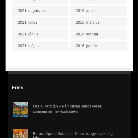
2021. augusztus
2016. április
2021. július
2016. március
2021. június
2016. február
2021. május
2016. január
Friss
Ősz a Hargitán – Pálfi István János versei
augusztus 8th | by
Napút Online
Berecz Ágnes Gabriella: Tartozás egy kiválóság
felé