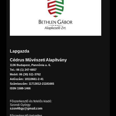
Lapgazda
Cédrus Művészeti Alapítvány
1136 Budapest, Pannónia u. 6.
Tel.: 06 (1) 247-6657
Mobil: 06 (30) 511-3762
Adószám: 18110661-2-41
Számlaszám: 11713012-21181665
ISSN 1588-1466
Főszerkesztő és felelős kiadó:
Szondi György
szon46gy@gmail.com
Főszerkesztő-helyettes