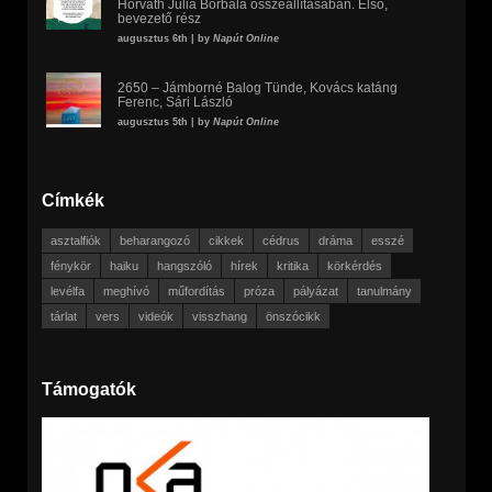
Horváth Júlia Borbála összeállításában. Első,
bevezető rész
augusztus 6th | by
Napút Online
2650 – Jámborné Balog Tünde, Kovács katáng
Ferenc, Sári László
augusztus 5th | by
Napút Online
Címkék
asztalfiók
beharangozó
cikkek
cédrus
dráma
esszé
fénykör
haiku
hangszóló
hírek
kritika
körkérdés
levélfa
meghívó
műfordítás
próza
pályázat
tanulmány
tárlat
vers
videók
visszhang
önszócikk
Támogatók