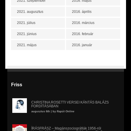
2021. szeptember
2016. május
2021. augusztus
2016. április
2021. július
2016. március
2021. június
2016. február
2021. május
2016. január
Friss
CHRISTINA ROSETTI VERSEI KÁNTÁS BALÁZS
FORDÍTÁSÁBAN
augusztus 6th | by
Napút Online
ÍRÁSFRÁSZ – Magánszociográfiák 1956-ról