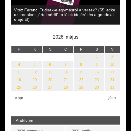
Vitéz Ferenc: Tudnak-e egymásról a versek? (55 lecke
az irodalom „értelméről”, a lélek idejéről és a gondolat
Babi
n
erejéről)
2026. május
H
K
S
C
P
S
V
1
2
3
4
5
6
7
8
9
10
11
12
13
14
15
16
17
18
19
20
21
22
23
24
25
26
27
28
29
30
31
« ápr
jún »
Archívum