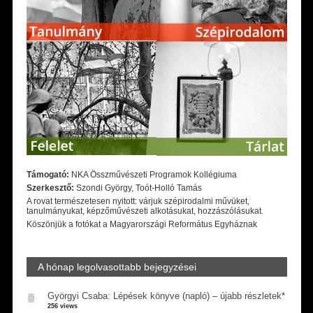
Támogató:
NKA Összművészeti Programok Kollégiuma
Szerkesztő:
Szondi György, Toót-Holló Tamás
A rovat természetesen nyitott: várjuk szépirodalmi művüket,
tanulmányukat, képzőművészeti alkotásukat, hozzászólásukat.
Köszönjük a fotókat a Magyarországi Református Egyháznak
A hónap legolvasottabb bejegyzései
Györgyi Csaba: Lépések könyve (napló) – újabb részletek*
256 views