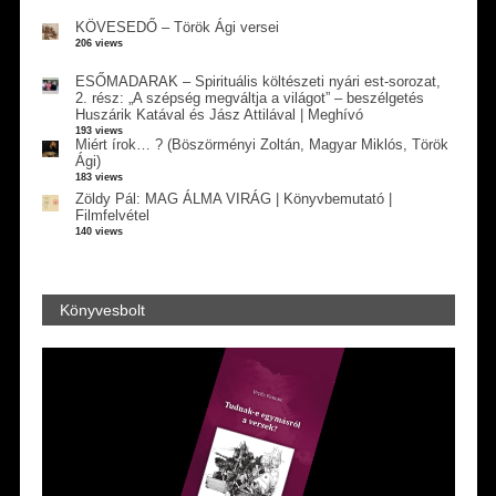
KÖVESEDŐ – Török Ági versei
206 views
ESŐMADARAK – Spirituális költészeti nyári est-sorozat,
2. rész: „A szépség megváltja a világot” – beszélgetés
Huszárik Katával és Jász Attilával | Meghívó
193 views
Miért írok… ? (Böszörményi Zoltán, Magyar Miklós, Török
Ági)
183 views
Zöldy Pál: MAG ÁLMA VIRÁG | Könyvbemutató |
Filmfelvétel
140 views
Könyvesbolt