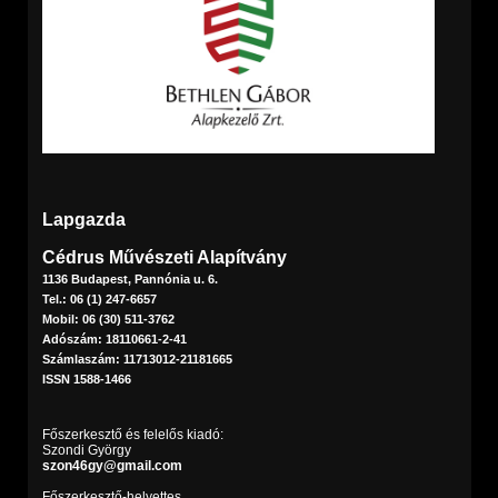
Lapgazda
Cédrus Művészeti Alapítvány
1136 Budapest, Pannónia u. 6.
Tel.: 06 (1) 247-6657
Mobil: 06 (30) 511-3762
Adószám: 18110661-2-41
Számlaszám: 11713012-21181665
ISSN 1588-1466
Főszerkesztő és felelős kiadó:
Szondi György
szon46gy@gmail.com
Főszerkesztő-helyettes