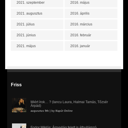
2021. szeptember
2016. május
2021. augusztus
2016. április
2021. július
2016. március
2021. június
2016. február
2021. május
2016. január
Friss
Miért írok… ? (Iancu Laura, Halmai Tamás, Tőzsér
Árpád)
augusztus 9th | by
Napút Online
Fodor Miklós: Árnyvilág felett is áthullámzó,