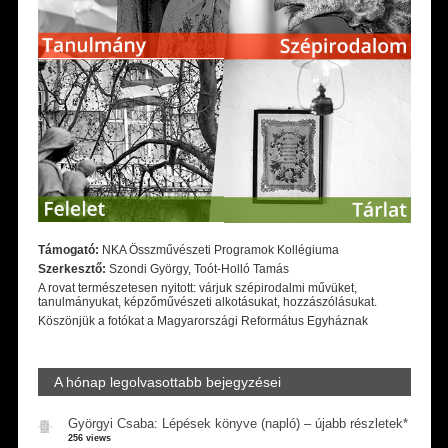
Támogató:
NKA Összművészeti Programok Kollégiuma
Szerkesztő:
Szondi György, Toót-Holló Tamás
A rovat természetesen nyitott: várjuk szépirodalmi művüket,
tanulmányukat, képzőművészeti alkotásukat, hozzászólásukat.
Köszönjük a fotókat a Magyarországi Református Egyháznak
A hónap legolvasottabb bejegyzései
Györgyi Csaba: Lépések könyve (napló) – újabb részletek*
256 views