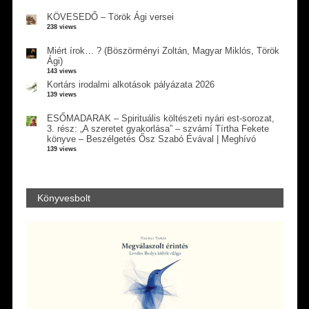
KÖVESEDŐ – Török Ági versei
238 views
Miért írok… ? (Böszörményi Zoltán, Magyar Miklós, Török
Ági)
143 views
Kortárs irodalmi alkotások pályázata 2026
139 views
ESŐMADARAK – Spirituális költészeti nyári est-sorozat,
3. rész: „A szeretet gyakorlása” – szvámí Tírtha Fekete
könyve – Beszélgetés Ősz Szabó Évával | Meghívó
139 views
Könyvesbolt