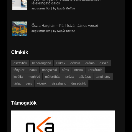
lélekringató dalok
augusztus 9th | by
Napút Online
Ősz a Hargitán – Pálfi István János versei
augusztus 8th | by
Napút Online
Címkék
asztalfiók
beharangozó
cikkek
cédrus
dráma
esszé
fénykör
haiku
hangszóló
hírek
kritika
körkérdés
levélfa
meghívó
műfordítás
próza
pályázat
tanulmány
tárlat
vers
videók
visszhang
önszócikk
Támogatók