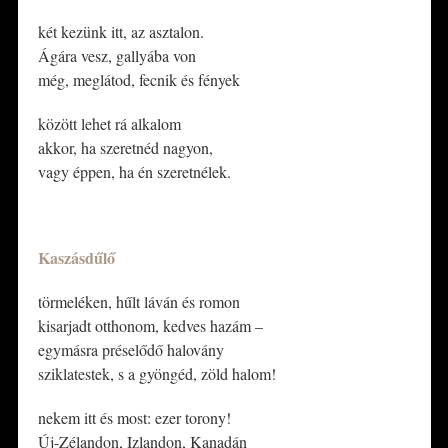
két kezünk itt, az asztalon.
Ágára vesz, gallyába von
még, meglátod, fecnik és fények
között lehet rá alkalom
akkor, ha szeretnéd nagyon,
vagy éppen, ha én szeretnélek.
*
Kaszásdűlő
törmeléken, hűlt láván és romon
kisarjadt otthonom, kedves hazám –
egymásra préselődő halovány
sziklatestek, s a gyöngéd, zöld halom!
nekem itt és most: ezer torony!
Új-Zélandon, Izlandon, Kanadán