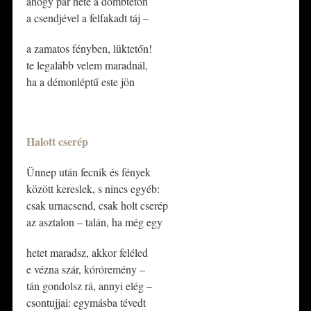
ahogy pár hete a dombtetőn
a csendjével a felfakadt táj –
a zamatos fényben, lüktetőn!
te legalább velem maradnál,
ha a démonléptű este jön
*
Halott cserép
Ünnep után fecnik és fények
között kereslek, s nincs egyéb:
csak urnacsend, csak holt cserép
az asztalon – talán, ha még egy
hetet maradsz, akkor feléled
e vézna szár, kóróremény –
tán gondolsz rá, annyi elég –
csontujjai: egymásba tévedt