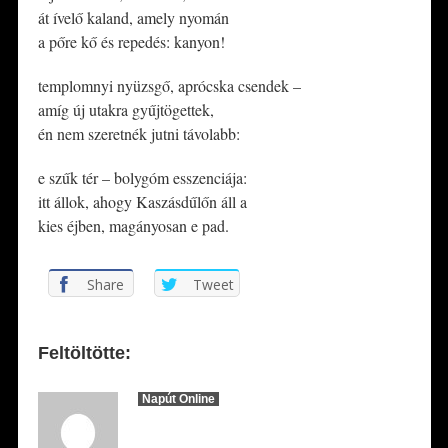
át ívelő kaland, amely nyomán
a pőre kő és repedés: kanyon!
templomnyi nyüzsgő, aprócska csendek –
amíg új utakra gyűjtögettek,
én nem szeretnék jutni távolabb:
e szűk tér – bolygóm esszenciája:
itt állok, ahogy Kaszásdűlőn áll a
kies éjben, magányosan e pad.
Share
Tweet
Feltöltötte:
Napút Online