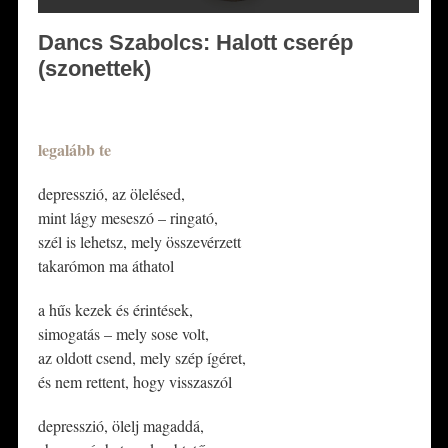
Dancs Szabolcs: Halott cserép
(szonettek)
*
legalá
bb te
depresszió, az ölelésed,
mint lágy meseszó – ringató,
szél is lehetsz, mely összevérzett
takarómon ma áthatol
a hűs kezek és érintések,
simogatás – mely sose volt,
az oldott csend, mely szép ígéret,
és nem rettent, hogy visszaszól
depresszió, ölelj magaddá,