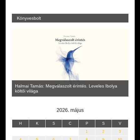
Könyvesbolt
a
Halmai Tamás: Megválaszolt érintés. Leveles Ibolya
Laka
költői világa
2026. május
H
K
S
C
P
S
V
1
2
3
4
5
6
7
8
9
10