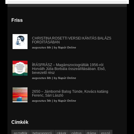
Friss
CHRISTINA ROSETTI VERSEI KÁNTÁS BALÁZS
FORDÍTÁSÁBAN
augusztus 6th | by
Napút Online
ÍRÁSFRÁSZ – Magánszociográfiák 1956-ról
Horváth Júlia Borbála összeállításában. Első,
bevezető rész
augusztus 6th | by
Napút Online
2650 – Jámborné Balog Tünde, Kovács katáng
Ferenc, Sári László
augusztus 5th | by
Napút Online
Címkék
asztalfiók
beharangozó
cikkek
cédrus
dráma
esszé