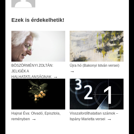
Ezek is érdekelhetik!
BÖSZÖRMÉNYI ZOLTÁN:
Újra hó (Bakonyi István versei)
→
JELIGÉK A
→
HALHATATLANSÁGNAK
Hajnal Éva: Olvadó, Episztola,
Visszafordíthatatlan számok –
→
→
reményben
Ispány Marietta versei