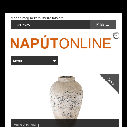
Mondd meg nékem, merre találom…
Vers
május 25th, 2026 |