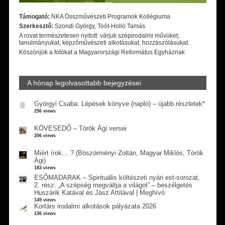
Támogató:
NKA Összművészeti Programok Kollégiuma
Szerkesztő:
Szondi György, Toót-Holló Tamás
A rovat természetesen nyitott: várjuk szépirodalmi művüket,
tanulmányukat, képzőművészeti alkotásukat, hozzászólásukat.
Köszönjük a fotókat a Magyarországi Református Egyháznak
A hónap legolvasottabb bejegyzései
Györgyi Csaba: Lépések könyve (napló) – újabb részletek*
256 views
KÖVESEDŐ – Török Ági versei
206 views
Miért írok… ? (Böszörményi Zoltán, Magyar Miklós, Török
Ági)
183 views
ESŐMADARAK – Spirituális költészeti nyári est-sorozat,
2. rész: „A szépség megváltja a világot” – beszélgetés
Huszárik Katával és Jász Attilával | Meghívó
149 views
Kortárs irodalmi alkotások pályázata 2026
136 views