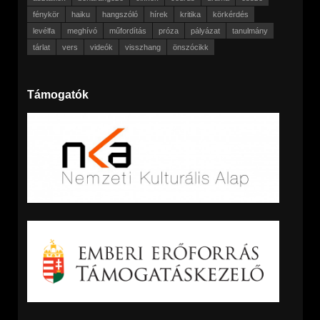
fénykör
haiku
hangszóló
hírek
kritika
körkérdés
levélfa
meghívó
műfordítás
próza
pályázat
tanulmány
tárlat
vers
videók
visszhang
önszócikk
Támogatók