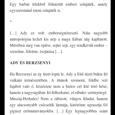
Egy barbár lélekből fölmerült emberi színjáték, amely
egyszersmind isteni színjáték is.
*
[…] Ady ez volt: emberségnövesztő. Nála nagyobb
antropológiai leckét kis nép a maga fiában alig kaphatott.
Művében meg van építve, sejtre sejt, egy rendkívüli ember –
szerelme, félelme, észjárása […].
ADY ÉS BERZSENYI
Ha Berzsenyi az ég tüzét lopta le, Ady a föld tüzét bukta fel
vulkáni természetében. A titánok szomorú, földbe vert
fajából való ő, közérzete nem a biztos cél felé törő hősé,
hanem a nagyságában fel-felhorkanó, el-elbukó szörnyetegé.
Muszáj-Herkules! Nem a rábízott, világos feladat, hanem
egy alacsonyabb csőcselék lármája, káröröme ugrasztja föl
gigászi erőmutatványokba. […] Egy legnagyobbra szánt