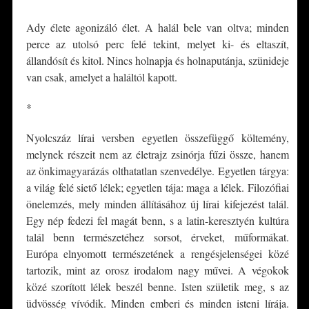
Ady élete agonizáló élet. A halál bele van oltva; minden
perce az utolsó perc felé tekint, melyet ki- és eltaszít,
állandósít és kitol. Nincs holnapja és holnaputánja, szünideje
van csak, amelyet a haláltól kapott.
*
Nyolcszáz lírai versben egyetlen összefüggő költemény,
melynek részeit nem az életrajz zsinórja fűzi össze, hanem
az önkimagyarázás olthatatlan szenvedélye. Egyetlen tárgya:
a világ felé siető lélek; egyetlen tája: maga a lélek. Filozófiai
önelemzés, mely minden állításához új lírai kifejezést talál.
Egy nép fedezi fel magát benn, s a latin-keresztyén kultúra
talál benn természetéhez sorsot, érveket, műformákat.
Európa elnyomott természetének a rengésjelenségei közé
tartozik, mint az orosz irodalom nagy művei. A végokok
közé szorított lélek beszél benne. Isten születik meg, s az
üdvösség vívódik. Minden emberi és minden isteni lírája.