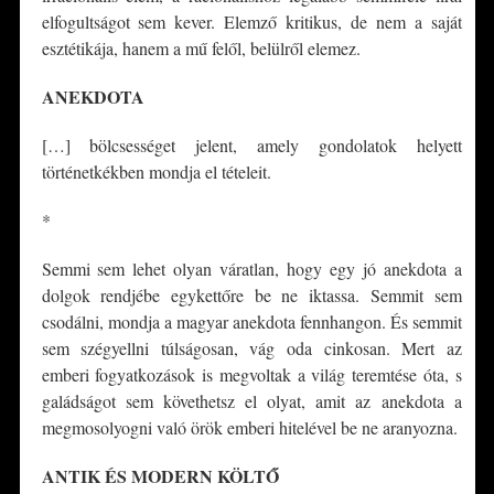
elfogultságot sem kever. Elemző kritikus, de nem a saját
esztétikája, hanem a mű felől, belülről elemez.
ANEKDOTA
[…] bölcsességet jelent, amely gondolatok helyett
történetkékben mondja el tételeit.
*
Semmi sem lehet olyan váratlan, hogy egy jó anekdota a
dolgok rendjébe egykettőre be ne iktassa. Semmit sem
csodálni, mondja a magyar anekdota fennhangon. És semmit
sem szégyellni túlságosan, vág oda cinkosan. Mert az
emberi fogyatkozások is megvoltak a világ teremtése óta, s
galádságot sem követhetsz el olyat, amit az anekdota a
megmosolyogni való örök emberi hitelével be ne aranyozna.
ANTIK ÉS MODERN KÖLTŐ