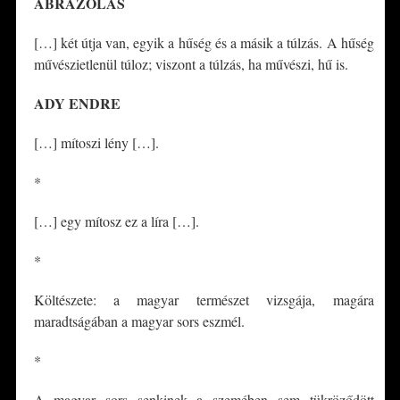
ÁBRÁZOLÁS
[…] két útja van, egyik a hűség és a másik a túlzás. A hűség
művészietlenül túloz; viszont a túlzás, ha művészi, hű is.
ADY ENDRE
[…] mítoszi lény […].
*
[…] egy mítosz ez a líra […].
*
Költészete: a magyar természet vizsgája, magára
maradtságában a magyar sors eszmél.
*
A magyar sors senkinek a szemében sem tükröződött