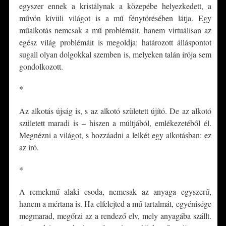
egyszer ennek a kristálynak a közepébe helyezkedett, a
művön kívüli világot is a mű fénytörésében látja. Egy
műalkotás nemcsak a mű problémáit, hanem virtuálisan az
egész világ problémáit is megoldja: határozott álláspontot
sugall olyan dolgokkal szemben is, melyeken talán írója sem
gondolkozott.
*
Az alkotás újság is, s az alkotó született újító. De az alkotó
született maradi is – hiszen a múltjából, emlékezetéből él.
Megnézni a világot, s hozzáadni a lelkét egy alkotásban: ez
az író.
*
A remekmű alaki csoda, nemcsak az anyaga egyszerű,
hanem a mértana is. Ha elfelejted a mű tartalmát, egyénisége
megmarad, megőrzi az a rendező elv, mely anyagába szállt.