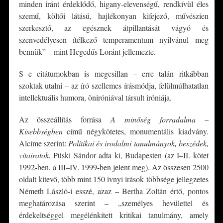
minden iránt érdeklődő, higany-elevenségű, rendkívül éles
szemű, költői látású, hajlékonyan kifejező, művészien
szerkesztő, az egésznek átpillantását vágyó és
szenvedélyesen ítélkező temperamentum nyilvánul meg
bennük” – mint Hegedűs Loránt jellemezte.
S e citátumokban is megcsillan – erre talán ritkábban
szoktak utalni – az író szellemes írásmódja, felülmúlhatatlan
intellektuális humora, öniróniával társult iróniája.
Az összeállítás forrása
A minőség forradalma –
Kisebbségben
című négykötetes, monumentális kiadvány.
Alcíme szerint:
Politikai és irodalmi tanulmányok, beszédek,
vitairatok.
Püski Sándor adta ki, Budapesten (az I–II. kötet
1992-ben, a III–IV. 1999-ben jelent meg). Az összesen 2500
oldalt kitevő, több mint 150 ívnyi írások többsége jellegzetes
Németh László-i esszé, azaz – Bertha Zoltán értő, pontos
meghatározása szerint – „személyes hevülettel és
érdekeltséggel megélénkített kritikai tanulmány, amely