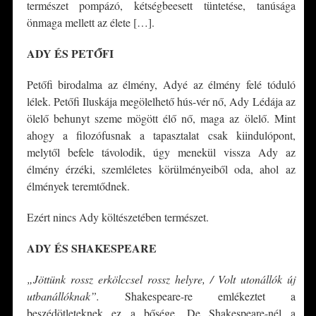
természet pompázó, kétségbeesett tüntetése, tanúsága
önmaga mellett az élete […].
ADY ÉS PETŐFI
Petőfi birodalma az élmény, Adyé az élmény felé tóduló
lélek. Petőfi Iluskája megölelhető hús-vér nő, Ady Lédája az
ölelő behunyt szeme mögött élő nő, maga az ölelő. Mint
ahogy a filozófusnak a tapasztalat csak kiindulópont,
melytől befele távolodik, úgy menekül vissza Ady az
élmény érzéki, szemléletes körülményeiből oda, ahol az
élmények teremtődnek.
Ezért nincs Ady költészetében természet.
ADY ÉS SHAKESPEARE
„Jöttünk rossz erkölccsel rossz helyre, / Volt utonállók új
utbanállóknak”.
Shakespeare-re emlékeztet a
beszédötleteknek ez a bősége. De Shakespeare-nél a