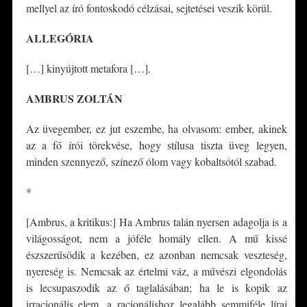
mellyel az író fontoskodó célzásai, sejtetései veszik körül.
ALLEGÓRIA
[…] kinyújtott metafora […].
AMBRUS ZOLTÁN
Az üvegember, ez jut eszembe, ha olvasom: ember, akinek
az a fő írói törekvése, hogy stílusa tiszta üveg legyen,
minden szennyező, színező ólom vagy kobaltsótól szabad.
*
[Ambrus, a kritikus:] Ha Ambrus talán nyersen adagolja is a
világosságot, nem a jóféle homály ellen. A mű kissé
észszerűsödik a kezében, ez azonban nemcsak veszteség,
nyereség is. Nemcsak az értelmi váz, a művészi elgondolás
is lecsupaszodik az ő taglalásában; ha le is kopik az
irracionális elem, a racionálishoz legalább semmiféle lírai