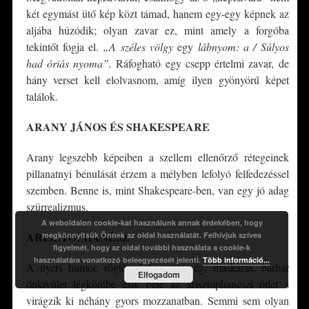
két egymást ütő kép közt támad, hanem egy-egy képnek az
aljába húzódik; olyan zavar ez, mint amely a forgóba
tekintőt fogja el.
„A széles völgy
egy
lábnyom: a / Súlyos
had óriás nyoma”.
Ráfogható egy csepp értelmi zavar, de
hány verset kell elolvasnom, amíg ilyen gyönyörű képet
találok.
ARANY JÁNOS ÉS SHAKESPEARE
Arany legszebb képeiben a szellem ellenőrző rétegeinek
pillanatnyi bénulását érzem a mélyben lefolyó felfedezéssel
szemben. Benne is, mint Shakespeare-ben, van egy jó adag
szürrealizmus.
A weboldalon cookie-kat használunk annak érdekében, hogy
ARISZTOPHANÉSZ
megkönnyítsük Önnek az oldal használatát. Felhívjuk szíves
figyelmét, hogy az oldal további használata a cookie-k
használatára vonatkozó beleegyezését jelenti.
Több információ...
A nyers humor, rögtönző közvetlenség, maskarás, barbár
Elfogadom
önkívület légkörébe esik bele az arisztophanészi ötlet s
virágzik ki néhány gyors mozzanatban. Semmi sem olyan