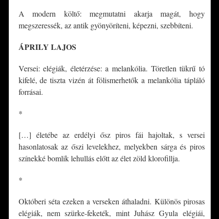
A modern költő: megmutatni akarja magát, hogy
megszeressék, az antik gyönyöríteni, képezni, szebbíteni.
ÁPRILY LAJOS
Versei: elégiák, életérzése: a melankólia. Töretlen tükrű tó
kifelé, de tiszta vizén át fölismerhetők a melankólia tápláló
forrásai.
*
[…] életébe az erdélyi ősz piros fái hajoltak, s versei
hasonlatosak az őszi levelekhez, melyekben sárga és piros
színekké bomlik lehullás előtt az élet zöld klorofillja.
*
Októberi séta ezeken a verseken áthaladni. Különös pirosas
elégiák, nem szürke-feketék, mint Juhász Gyula elégiái,