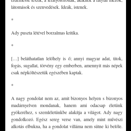
látomások és szenvedések. Ideák, istenek.
*
Ady puszta létével borzalmas kritika.
*
[…] beláthatatlan lelőhely is ő; annyi magyar adat, titok,
fogás, sugallat, törvény egy emberben, amennyit más népek
csak népköltészetük egészében kaptak.
*
A nagy gondolat nem az, amit bizonyos helyen s bizonyos
madárnyelven mondanak, hanem ami odacsap életünk
gyökeréhez, s szemléletünkbe alakítja a világot. Ady nagy
gondolkozó. Egész sereg verse van, amely mint művészi
alkotás elbukna, ha a gondolat villáma nem sütne ki belőle.