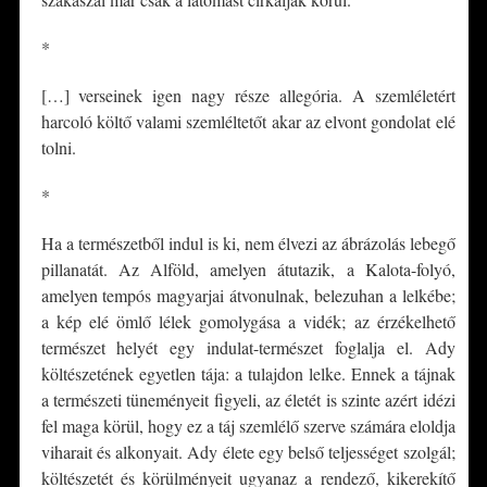
*
[…] verseinek igen nagy része allegória. A szemléletért
harcoló költő valami szemléltetőt akar az elvont gondolat elé
tolni.
*
Ha a természetből indul is ki, nem élvezi az ábrázolás lebegő
pillanatát. Az Alföld, amelyen átutazik, a Kalota-folyó,
amelyen tempós magyarjai átvonulnak, belezuhan a lelkébe;
a kép elé ömlő lélek gomolygása a vidék; az érzékelhető
természet helyét egy indulat-természet foglalja el. Ady
költészetének egyetlen tája: a tulajdon lelke. Ennek a tájnak
a természeti tüneményeit figyeli, az életét is szinte azért idézi
fel maga körül, hogy ez a táj szemlélő szerve számára eloldja
viharait és alkonyait. Ady élete egy belső teljességet szolgál;
költészetét és körülményeit ugyanaz a rendező, kikerekítő