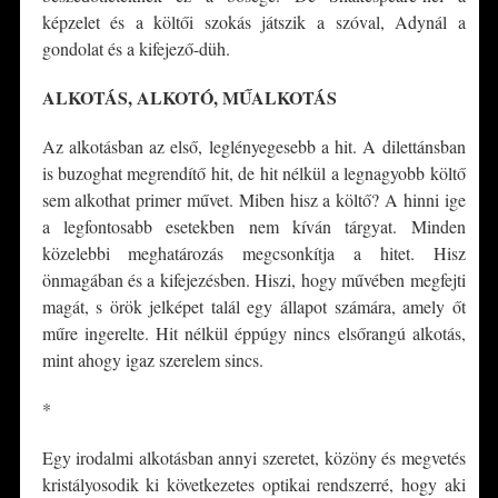
képzelet és a költői szokás játszik a szóval, Adynál a
gondolat és a kifejező-düh.
ALKOTÁS, ALKOTÓ, MŰALKOTÁS
Az alkotásban az első, leglényegesebb a hit. A dilettánsban
is buzoghat megrendítő hit, de hit nélkül a legnagyobb költő
sem alkothat primer művet. Miben hisz a költő? A hinni ige
a legfontosabb esetekben nem kíván tárgyat. Minden
közelebbi meghatározás megcsonkítja a hitet. Hisz
önmagában és a kifejezésben. Hiszi, hogy művében megfejti
magát, s örök jelképet talál egy állapot számára, amely őt
műre ingerelte. Hit nélkül éppúgy nincs elsőrangú alkotás,
mint ahogy igaz szerelem sincs.
*
Egy irodalmi alkotásban annyi szeretet, közöny és megvetés
kristályosodik ki következetes optikai rendszerré, hogy aki