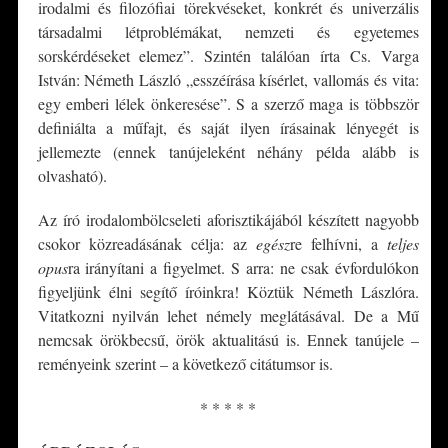
irodalmi és filozófiai törekvéseket, konkrét és univerzális
társadalmi létproblémákat, nemzeti és egyetemes
sorskérdéseket elemez”. Szintén találóan írta Cs. Varga
István: Németh László „esszéírása kísérlet, vallomás és vita:
egy emberi lélek önkeresése”. S a szerző maga is többször
definiálta a műfajt, és saját ilyen írásainak lényegét is
jellemezte (ennek tanújeleként néhány példa alább is
olvasható).
Az író irodalombölcseleti aforisztikájából készített nagyobb
csokor közreadásának célja: az
egész
re felhívni, a
teljes
opus
ra irányítani a figyelmet. S arra: ne csak évfordulókon
figyeljünk élni segítő íróinkra! Köztük Németh Lászlóra.
Vitatkozni nyilván lehet némely meglátásával. De a Mű
nemcsak örökbecsű, örök aktualitású is. Ennek tanújele –
reményeink szerint – a következő citátumsor is.
* * * * *