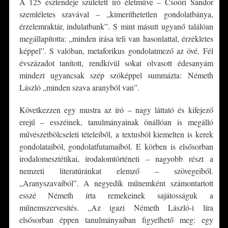
A 125 esztendeje született író életműve – Csoóri Sándor
szemléletes szavával – „kimeríthetetlen gondolatbánya,
érzelemraktár, indulatbank”. S mint másutt ugyanő találóan
megállapította: „minden írása teli van hasonlattal, érzékletes
képpel”. S valóban, metaforikus gondolatmező az övé. Fél
évszázadot tanított, rendkívül sokat olvasott édesanyám
mindezt ugyancsak szép szóképpel summázta: Németh
László „minden szava aranyból van”.
Következzen egy mustra az író – nagy láttató és kifejező
erejű – esszéinek, tanulmányainak önállóan is megálló
művészetbölcseleti tételeiből, a textusból kiemelten is kerek
gondolataiból, gondolatfutamaiból. E körben is elsősorban
irodalomesztétikai, irodalomtörténeti – nagyobb részt a
nemzeti literatúránkat elemző – szövegeiből.
„Aranyszavaiból”. A negyedik műnemként számontartott
esszé Németh írta remekeinek sajátosságuk a
műnemszervesítés. „Az igazi Németh László-i líra
elsősorban éppen tanulmányaiban figyelhető meg: egy