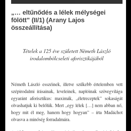
„… eltűnődés a lélek mélységei
fölött” (II/1) (Arany Lajos
összeállítása)
*
Tételek a 125 éve született Németh László
irodalombölcseleti aforisztikájából
*
Németh László esszéinek, illetve szűkebb értelemben vett
szépirodalmi írásainak, leveleinek, naplóinak szövegvilága
egyaránt aforisztikus: maximák, „életreceptek” sokaságát
olvashatjuk ki belőlük. Mert „egy lélek […] nem abban nő,
hogy mit él meg, hanem hogy hogyan” – írta Madáchot
olvasva a minőség forradalmára.