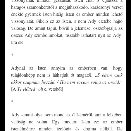
haragos számonkérőtől a megjuhászkodó, karácsonyi verset
éneklő gyermek Isten-hitéig Isten és ember minden lehető
viszonylatát. Fikció ez az Isten, s nem Ady életébe hajló
valóság. De amint tágul, bővül a jelentése, összefoglalja az
összes Ady-szimbólumokat, tisztább láthatárt nyit az Ady-
líra elé.
*
Adynál az Isten annyira az emberben van, hogy
tulajdonképp nem is láthatjuk őt magától.
„S éltem csak
akkor csapnám hozzád, / Ha nem orcám volna az orcád.”
[A
Te előtted volt
c. versből]
*
Ady semmi olyat sem mond az ő Istenéről, ami a lelkében
valóság ne volna. Egy modern Isten ez: az ember
istenélménye minden teológia és dogma nélkül. De