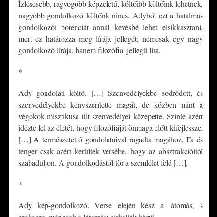
Ízlésesebb, ragyogóbb képzeletű, költőibb költőink lehetnek,
nagyobb gondolkozó költőnk nincs. Adyból ezt a hatalmas
gondolkozói potenciát annál kevésbé lehet elsikkasztani,
mert ez határozza meg lírája jellegét; nemcsak egy nagy
gondolkozó lírája, hanem filozófiai jellegű líra.
*
Ady gondolati költő. […] Szenvedélyekbe sodródott, és
szenvedélyekbe kényszerítette magát, de közben mint a
végokok misztikusa ült szenvedélyei közepette. Szinte azért
idézte fel az életét, hogy filozófiáját önmaga előtt kifejlessze.
[…] A természetet ő gondolataival ragadta magához. Fa és
tenger csak azért kerültek versébe, hogy az absztrakcióitól
szabaduljon. A gondolkodástól tör a szemlélet felé […].
*
Ady kép-gondolkozó. Verse elején kész a látomás, s
szakaszai már csak a látomást cirkálják körül.