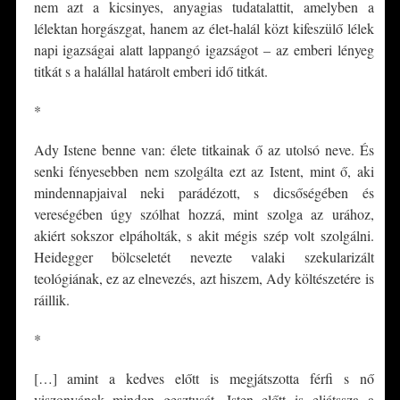
nem azt a kicsinyes, anyagias tudatalattit, amelyben a
lélektan horgászgat, hanem az élet-halál közt kifeszülő lélek
napi igazságai alatt lappangó igazságot – az emberi lényeg
titkát s a halállal határolt emberi idő titkát.
*
Ady Istene benne van: élete titkainak ő az utolsó neve. És
senki fényesebben nem szolgálta ezt az Istent, mint ő, aki
mindennapjaival neki parádézott, s dicsőségében és
vereségében úgy szólhat hozzá, mint szolga az urához,
akiért sokszor elpáholták, s akit mégis szép volt szolgálni.
Heidegger bölcseletét nevezte valaki szekularizált
teológiának, ez az elnevezés, azt hiszem, Ady költészetére is
ráillik.
*
[…] amint a kedves előtt is megjátszotta férfi s nő
viszonyának minden gesztusát, Isten előtt is eljátssza a