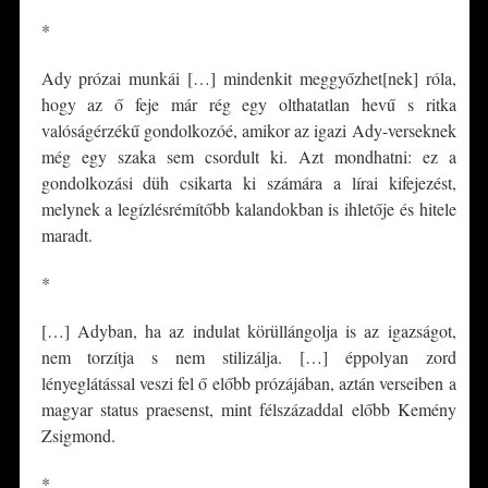
*
Ady prózai munkái […] mindenkit meggyőzhet[nek] róla,
hogy az ő feje már rég egy olthatatlan hevű s ritka
valóságérzékű gondolkozóé, amikor az igazi Ady-verseknek
még egy szaka sem csordult ki. Azt mondhatni: ez a
gondolkozási düh csikarta ki számára a lírai kifejezést,
melynek a legízlésrémítőbb kalandokban is ihletője és hitele
maradt.
*
[…] Adyban, ha az indulat körüllángolja is az igazságot,
nem torzítja s nem stilizálja. […] éppolyan zord
lényeglátással veszi fel ő előbb prózájában, aztán verseiben a
magyar status praesenst, mint félszázaddal előbb Kemény
Zsigmond.
*