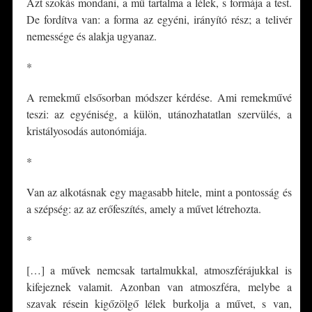
Azt szokás mondani, a mű tartalma a lélek, s formája a test.
De fordítva van: a forma az egyéni, irányító rész; a telivér
nemessége és alakja ugyanaz.
*
A remekmű elsősorban módszer kérdése. Ami remekművé
teszi: az egyéniség, a külön, utánozhatatlan szervülés, a
kristályosodás autonómiája.
*
Van az alkotásnak egy magasabb hitele, mint a pontosság és
a szépség: az az erőfeszítés, amely a művet létrehozta.
*
[…] a művek nemcsak tartalmukkal, atmoszférájukkal is
kifejeznek valamit. Azonban van atmoszféra, melybe a
szavak résein kigőzölgő lélek burkolja a művet, s van,