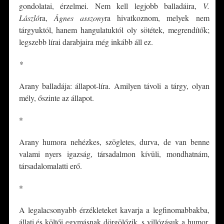
gondolatai, érzelmei. Nem kell legjobb balladáira,
V.
László
ra,
Ágnes asszony
ra hivatkoznom, melyek nem
tárgyuktól, hanem hangulatuktól oly sötétek, megrendítők;
legszebb lírai darabjaira még inkább áll ez.
*
Arany balladája: állapot-líra. Amilyen távoli a tárgy, olyan
mély, őszinte az állapot.
*
Arany humora nehézkes, szögletes, durva, de van benne
valami nyers igazság, társadalmon kívüli, mondhatnám,
társadalomalatti erő.
*
A legalacsonyabb érzékleteket kavarja a legfinomabbakba,
állati és költői egymásnak dörgölőzik, s villózásuk a humor.