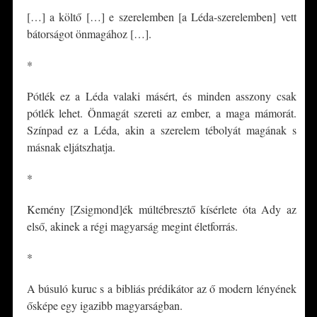
[…] a költő […] e szerelemben [a Léda-szerelemben] vett
bátorságot önmagához […].
*
Pótlék ez a Léda valaki másért, és minden asszony csak
pótlék lehet. Önmagát szereti az ember, a maga mámorát.
Színpad ez a Léda, akin a szerelem tébolyát magának s
másnak eljátszhatja.
*
Kemény [Zsigmond]ék múltébresztő kísérlete óta Ady az
első, akinek a régi magyarság megint életforrás.
*
A búsuló kuruc s a bibliás prédikátor az ő modern lényének
ősképe egy igazibb magyarságban.