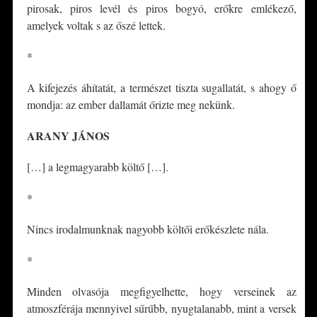
pirosak, piros levél és piros bogyó, erőkre emlékező,
amelyek voltak s az őszé lettek.
*
A kifejezés áhítatát, a természet tiszta sugallatát, s ahogy ő
mondja: az ember dallamát őrizte meg nekünk.
ARANY JÁNOS
[…] a legmagyarabb költő […].
*
Nincs irodalmunknak nagyobb költői erőkészlete nála.
*
Minden olvasója megfigyelhette, hogy verseinek az
atmoszférája mennyivel sűrűbb, nyugtalanabb, mint a versek