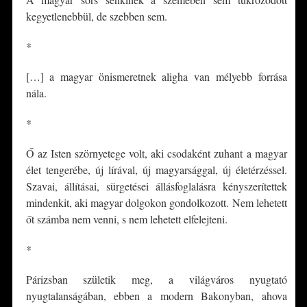
kegyetlenebbül, de szebben sem.
*
[…] a magyar önismeretnek aligha van mélyebb forrása
nála.
*
Ő az Isten szörnyetege volt, aki csodaként zuhant a magyar
élet tengerébe, új lírával, új magyarsággal, új életérzéssel.
Szavai, állításai, sürgetései állásfoglalásra kényszerítettek
mindenkit, aki magyar dolgokon gondolkozott. Nem lehetett
őt számba nem venni, s nem lehetett elfelejteni.
*
Párizsban születik meg, a világváros nyugtató
nyugtalanságában, ebben a modern Bakonyban, ahova