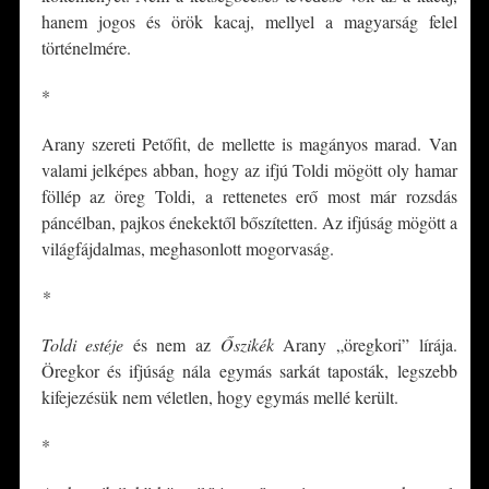
hanem jogos és örök kacaj, mellyel a magyarság felel
történelmére.
*
Arany szereti Petőfit, de mellette is magányos marad. Van
valami jelképes abban, hogy az ifjú Toldi mögött oly hamar
föllép az öreg Toldi, a rettenetes erő most már rozsdás
páncélban, pajkos énekektől bőszítetten. Az ifjúság mögött a
világfájdalmas, meghasonlott mogorvaság.
*
Toldi estéje
és nem az
Őszikék
Arany „öregkori” lírája.
Öregkor és ifjúság nála egymás sarkát taposták, legszebb
kifejezésük nem véletlen, hogy egymás mellé került.
*