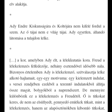
elv alakítja.
*
Ady Endre Kiskunságára és Koltójára nem kifelé fordul a
szem. Az ő tájai nem e világ tájai. Ady egyetlen, állandó
látomása a tulajdon lelke.
*
[…] a kor, amelyben Ady élt, a lélekkutatás kora. Freud a
lélekelemzés felfedezője, néhány esztendővel idősebb nála.
Bizonyos értelemben Ady is lélekelemző, szétválasztja lelke
alkotó hajlamait, egy-egy motívuma: egy kielemzett indulat,
s versei rendjében ezekből a teremtő indulatokból állítja
össze magát, bolygókból a naprendszert. De mennyire
különbözik ez a lélekelemzés a Freudétől. Ő is titkokat
keres, de nem az elsüllyedt, gennyedő emlékek titkait, mint a
lélekelemzés, hanem az alapösztönökben kibomló titkokat,