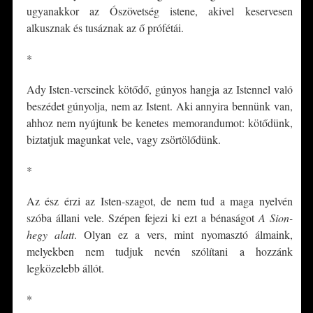
ugyanakkor az Ószövetség istene, akivel keservesen
alkusznak és tusáznak az ő prófétái.
*
Ady Isten-verseinek kötődő, gúnyos hangja az Istennel való
beszédet gúnyolja, nem az Istent. Aki annyira bennünk van,
ahhoz nem nyújtunk be kenetes memorandumot: kötődünk,
biztatjuk magunkat vele, vagy zsörtölődünk.
*
Az ész érzi az Isten-szagot, de nem tud a maga nyelvén
szóba állani vele. Szépen fejezi ki ezt a bénaságot
A Sion-
hegy alatt
. Olyan ez a vers, mint nyomasztó álmaink,
melyekben nem tudjuk nevén szólítani a hozzánk
legközelebb állót.
*