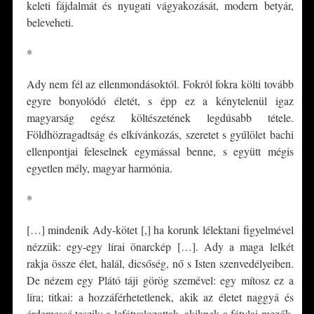
keleti fájdalmát és nyugati vágyakozását, modern betyár,
beleveheti.
*
Ady nem fél az ellenmondásoktól. Fokról fokra költi tovább
egyre bonyolódó életét, s épp ez a kénytelenül igaz
magyarság egész költészetének legdúsabb tétele.
Földhözragadtság és elkívánkozás, szeretet s gyűlölet bachi
ellenpontjai feleselnek egymással benne, s együtt mégis
egyetlen mély, magyar harmónia.
*
[…] mindenik Ady-kötet [,] ha korunk lélektani figyelmével
nézzük: egy-egy lírai önarckép […]. Ady a maga lelkét
rakja össze élet, halál, dicsőség, nő s Isten szenvedélyeiben.
De nézem egy Plátó táji görög szemével: egy mítosz ez a
líra; titkai: a hozzáférhetetlenek, akik az életet naggyá és
érdemessé teszik; a lefátyolozottak, akiknek a fátylai mezők,