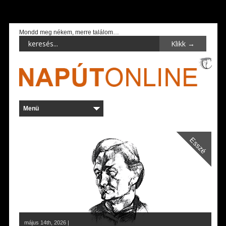
Mondd meg nékem, merre találom…
Esszé
május 14th, 2026 |