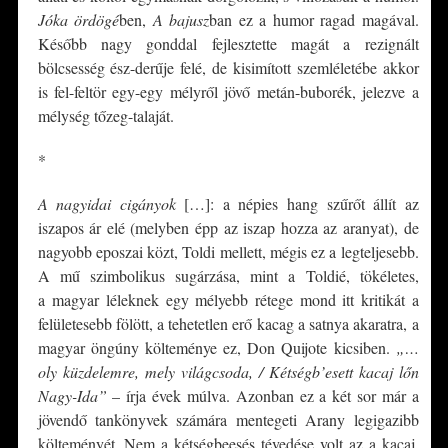
Jóka ördögé
ben,
A bajusz
ban ez a humor ragad magával.
Később nagy gonddal fejlesztette magát a rezignált
bölcsesség ész-derűje felé, de kisimított szemléletébe akkor
is fel-feltör egy-egy mélyről jövő metán-buborék, jelezve a
mélység tőzeg-talaját.
*
A nagyidai cigányok
[…]: a népies hang szűrőt állít az
iszapos ár elé (melyben épp az iszap hozza az aranyat), de
nagyobb eposzai közt, Toldi mellett, mégis ez a legteljesebb.
A mű szimbolikus sugárzása, mint a Toldié, tökéletes,
a magyar léleknek egy mélyebb rétege mond itt kritikát a
felületesebb fölött, a tehetetlen erő kacag a satnya akaratra, a
magyar öngúny költeménye ez, Don Quijote kicsiben.
„…
oly küzdelemre, mely világcsoda, / Kétségb’esett kacaj lőn
Nagy-Ida”
– írja évek múlva. Azonban ez a két sor már a
jövendő tankönyvek számára mentegeti Arany legigazibb
költeményét. Nem a kétségbeesés tévedése volt az a kacaj,