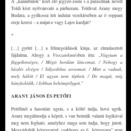
A „kannibálok” közt élő jegyző-zseni s a parasztnak nevelt
Toldi közt nyilvánvaló a párhuzam. Toldival Arany megy
Budára, a gyilkossá lett indulat vezeklésében az ő roppant
ereje keresi – a májat-e vagy Lajos kardját?
*
[…] gyötri […] a félmegoldások kínja, az elmulasztott
fájdalma. Ahogy a
Visszatekintés
ben írta:
„Vágytam a
függetlenségre, / Mégis hordám láncomat, / Nehogy a
küzdés elvégre / Súlyosbítsa sorsomat: / Mint a vadnak,
mely hálóit / El ugyan nem tépheti, / De magát, míg
hánykolódik, / Jobban behömpölygeti.”
ARANY JÁNOS ÉS PETŐFI
Petőfinél a hasonlat: ugrás, s a költő tudja, hová ugrik.
Arany megálmodja a képeit, s van bennük valami logikával
meg nem fogható, amelyhez maga sem tudja, hogy jutott.
Megvádolták képzavarral; csakhogy az ő „képzavara” nem