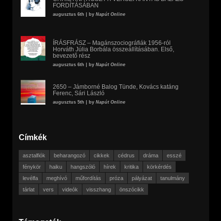
FORDÍTÁSÁBAN
augusztus 6th | by
Napút Online
ÍRÁSFRÁSZ – Magánszociográfiák 1956-ról
Horváth Júlia Borbála összeállításában. Első,
bevezető rész
augusztus 6th | by
Napút Online
2650 – Jámborné Balog Tünde, Kovács katáng
Ferenc, Sári László
augusztus 5th | by
Napút Online
Címkék
asztalfiók
beharangozó
cikkek
cédrus
dráma
esszé
fénykör
haiku
hangszóló
hírek
kritika
körkérdés
levélfa
meghívó
műfordítás
próza
pályázat
tanulmány
tárlat
vers
videók
visszhang
önszócikk