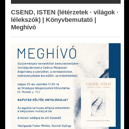
CSEND, ISTEN (létérzetek · világok ·
lélekszók) | Könyvbemutató |
Meghívó