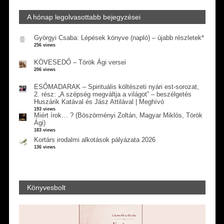
A hónap legolvasottabb bejegyzései
Györgyi Csaba: Lépések könyve (napló) – újabb részletek*
256 views
KÖVESEDŐ – Török Ági versei
206 views
ESŐMADARAK – Spirituális költészeti nyári est-sorozat,
2. rész: „A szépség megváltja a világot” – beszélgetés
Huszárik Katával és Jász Attilával | Meghívó
193 views
Miért írok… ? (Böszörményi Zoltán, Magyar Miklós, Török
Ági)
183 views
Kortárs irodalmi alkotások pályázata 2026
136 views
Könyvesbolt