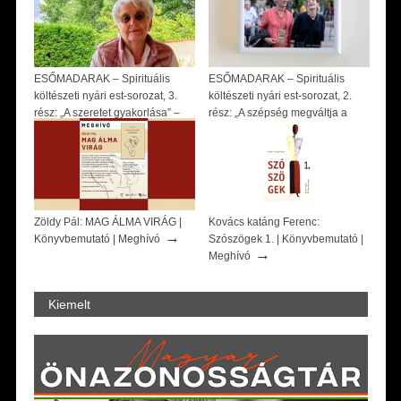
ESŐMADARAK – Spirituális
ESŐMADARAK – Spirituális
költészeti nyári est-sorozat, 3.
költészeti nyári est-sorozat, 2.
rész: „A szeretet gyakorlása” –
rész: „A szépség megváltja a
szvámí Tírtha Fekete könyve –
világot” – beszélgetés Huszárik
Beszélgetés Ősz Szabó Évával |
Katával és Jász Attilával |
→
→
Meghívó
Meghívó
Zöldy Pál: MAG ÁLMA VIRÁG |
Kovács katáng Ferenc:
→
Könyvbemutató | Meghívó
Szószögek 1. | Könyvbemutató |
→
Meghívó
Kiemelt