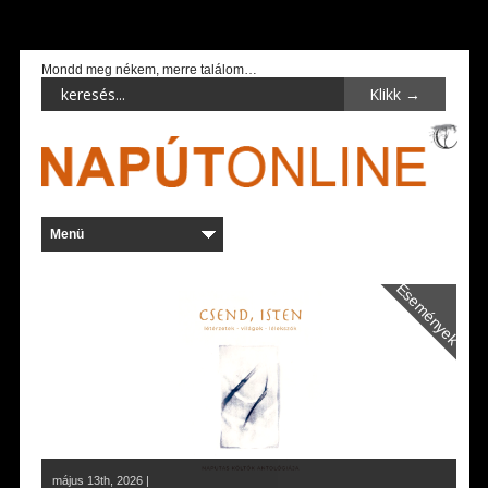
Mondd meg nékem, merre találom…
Események
május 13th, 2026 |